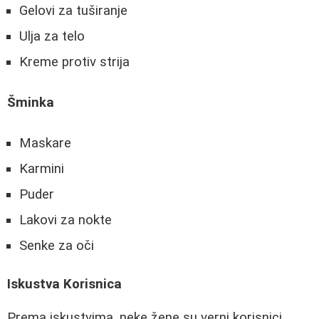
Gelovi za tuširanje
Ulja za telo
Kreme protiv strija
Šminka
Maskare
Karmini
Puder
Lakovi za nokte
Senke za oči
Iskustva Korisnica
Prema iskustvima, neke žene su verni korisnici