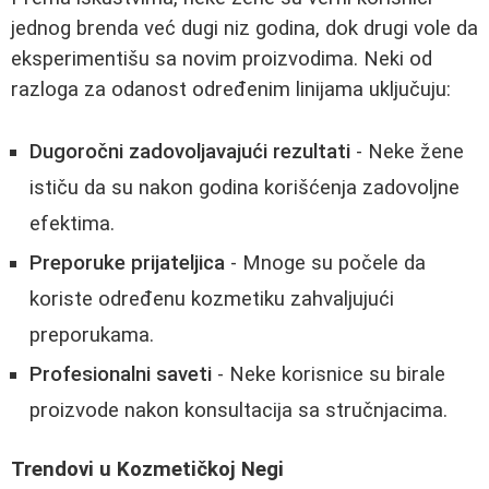
jednog brenda već dugi niz godina, dok drugi vole da
eksperimentišu sa novim proizvodima. Neki od
razloga za odanost određenim linijama uključuju:
Dugoročni zadovoljavajući rezultati
- Neke žene
ističu da su nakon godina korišćenja zadovoljne
efektima.
Preporuke prijateljica
- Mnoge su počele da
koriste određenu kozmetiku zahvaljujući
preporukama.
Profesionalni saveti
- Neke korisnice su birale
proizvode nakon konsultacija sa stručnjacima.
Trendovi u Kozmetičkoj Nеgi