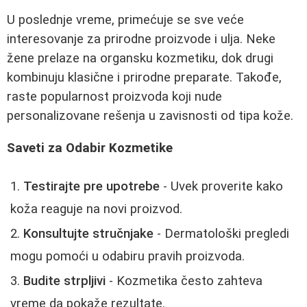
U poslednje vreme, primećuje se sve veće
interesovanje za prirodne proizvode i ulja. Neke
žene prelaze na organsku kozmetiku, dok drugi
kombinuju klasične i prirodne preparate. Takođe,
raste popularnost proizvoda koji nude
personalizovane rešenja u zavisnosti od tipa kože.
Saveti za Odabir Kozmetike
Testirajte pre upotrebe
- Uvek proverite kako
koža reaguje na novi proizvod.
Konsultujte stručnjake
- Dermatološki pregledi
mogu pomoći u odabiru pravih proizvoda.
Budite strpljivi
- Kozmetika često zahteva
vreme da pokaže rezultate.