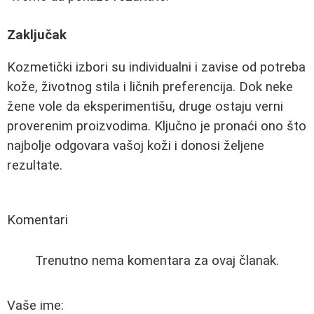
Zaključak
Kozmetički izbori su individualni i zavise od potreba
kože, životnog stila i ličnih preferencija. Dok neke
žene vole da eksperimentišu, druge ostaju verni
proverenim proizvodima. Ključno je pronaći ono što
najbolje odgovara vašoj koži i donosi željene
rezultate.
Komentari
Trenutno nema komentara za ovaj članak.
Vaše ime: