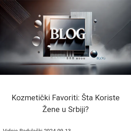
Kozmetički Favoriti: Šta Koriste
Žene u Srbiji?
Vidoje Radulaški
2024-09-13