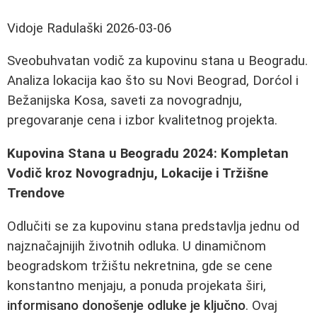
Vidoje Radulaški
2026-03-06
Sveobuhvatan vodič za kupovinu stana u Beogradu.
Analiza lokacija kao što su Novi Beograd, Dorćol i
Bežanijska Kosa, saveti za novogradnju,
pregovaranje cena i izbor kvalitetnog projekta.
Kupovina Stana u Beogradu 2024: Kompletan
Vodič kroz Novogradnju, Lokacije i Tržišne
Trendove
Odlučiti se za kupovinu stana predstavlja jednu od
najznačajnijih životnih odluka. U dinamičnom
beogradskom tržištu nekretnina, gde se cene
konstantno menjaju, a ponuda projekata širi,
informisano donošenje odluke je ključno
. Ovaj