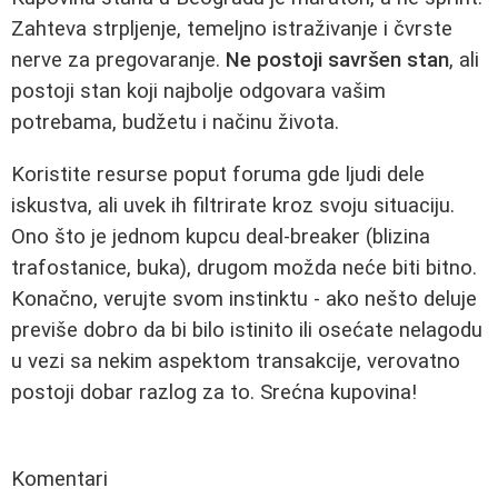
Zahteva strpljenje, temeljno istraživanje i čvrste
nerve za pregovaranje.
Ne postoji savršen stan
, ali
postoji stan koji najbolje odgovara vašim
potrebama, budžetu i načinu života.
Koristite resurse poput foruma gde ljudi dele
iskustva, ali uvek ih filtrirate kroz svoju situaciju.
Ono što je jednom kupcu deal-breaker (blizina
trafostanice, buka), drugom možda neće biti bitno.
Konačno, verujte svom instinktu - ako nešto deluje
previše dobro da bi bilo istinito ili osećate nelagodu
u vezi sa nekim aspektom transakcije, verovatno
postoji dobar razlog za to. Srećna kupovina!
Komentari