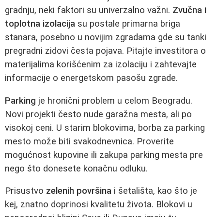
gradnju, neki faktori su univerzalno važni.
Zvučna i
toplotna izolacija
su postale primarna briga
stanara, posebno u novijim zgradama gde su tanki
pregradni zidovi česta pojava. Pitajte investitora o
materijalima korišćenim za izolaciju i zahtevajte
informacije o energetskom pasošu zgrade.
Parking
je hronični problem u celom Beogradu.
Novi projekti često nude garažna mesta, ali po
visokoj ceni. U starim blokovima, borba za parking
mesto može biti svakodnevnica. Proverite
mogućnost kupovine ili zakupa parking mesta pre
nego što donesete konačnu odluku.
Prisustvo
zelenih površina
i šetališta, kao što je
kej, znatno doprinosi kvalitetu života. Blokovi u