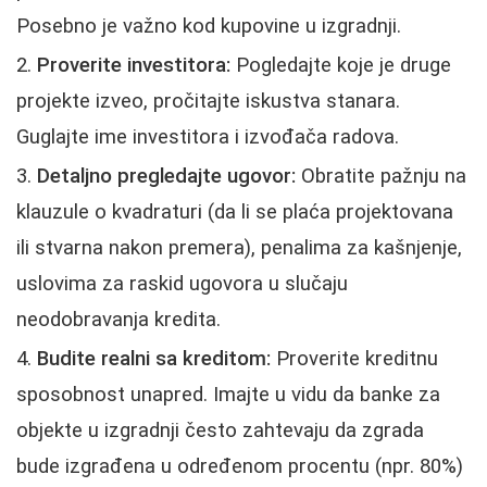
Posebno je važno kod kupovine u izgradnji.
Proverite investitora:
Pogledajte koje je druge
projekte izveo, pročitajte iskustva stanara.
Guglajte ime investitora i izvođača radova.
Detaljno pregledajte ugovor:
Obratite pažnju na
klauzule o kvadraturi (da li se plaća projektovana
ili stvarna nakon premera), penalima za kašnjenje,
uslovima za raskid ugovora u slučaju
neodobravanja kredita.
Budite realni sa kreditom:
Proverite kreditnu
sposobnost unapred. Imajte u vidu da banke za
objekte u izgradnji često zahtevaju da zgrada
bude izgrađena u određenom procentu (npr. 80%)