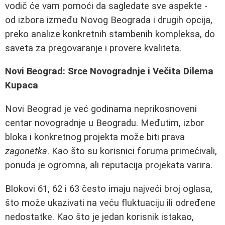
vodič će vam pomoći da sagledate sve aspekte -
od izbora između Novog Beograda i drugih opcija,
preko analize konkretnih stambenih kompleksa, do
saveta za pregovaranje i provere kvaliteta.
Novi Beograd: Srce Novogradnje i Večita Dilema
Kupaca
Novi Beograd je već godinama neprikosnoveni
centar novogradnje u Beogradu. Međutim, izbor
bloka i konkretnog projekta može biti prava
zagonetka
. Kao što su korisnici foruma primećivali,
ponuda je ogromna, ali reputacija projekata varira.
Blokovi 61, 62 i 63 često imaju najveći broj oglasa,
što može ukazivati na veću fluktuaciju ili određene
nedostatke. Kao što je jedan korisnik istakao,