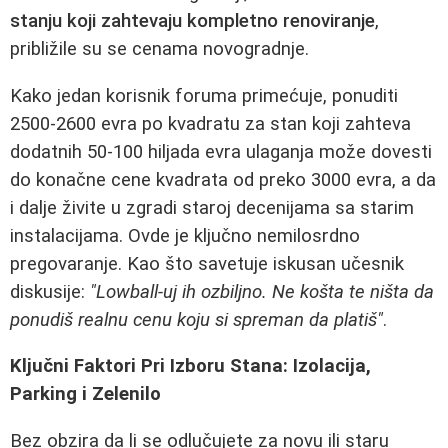
stanju koji zahtevaju kompletno renoviranje
,
približile su se cenama novogradnje.
Kako jedan korisnik foruma primećuje, ponuditi
2500-2600 evra po kvadratu za stan koji zahteva
dodatnih 50-100 hiljada evra ulaganja može dovesti
do konačne cene kvadrata od preko 3000 evra, a da
i dalje živite u zgradi staroj decenijama sa starim
instalacijama. Ovde je ključno nemilosrdno
pregovaranje. Kao što savetuje iskusan učesnik
diskusije:
"Lowball-uj ih ozbiljno. Ne košta te ništa da
ponudiš realnu cenu koju si spreman da platiš"
.
Ključni Faktori Pri Izboru Stana: Izolacija,
Parking i Zelenilo
Bez obzira da li se odlučujete za novu ili staru