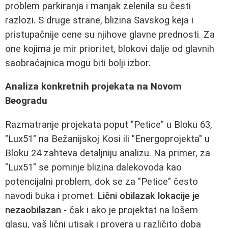
problem parkiranja i manjak zelenila su česti
razlozi. S druge strane, blizina Savskog keja i
pristupačnije cene su njihove glavne prednosti. Za
one kojima je mir prioritet, blokovi dalje od glavnih
saobraćajnica mogu biti bolji izbor.
Analiza konkretnih projekata na Novom
Beogradu
Razmatranje projekata poput "Petice" u Bloku 63,
"Lux51" na Bežanijskoj Kosi ili "Energoprojekta" u
Bloku 24 zahteva detaljniju analizu. Na primer, za
"Lux51" se pominje blizina dalekovoda kao
potencijalni problem, dok se za "Petice" često
navodi buka i promet.
Lični obilazak lokacije je
nezaobilazan
- čak i ako je projektat na lošem
glasu, vaš lični utisak i provera u različito doba