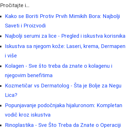
Pročitajte i...
Kako se Boriti Protiv Prvih Mimikih Bora: Najbolji
Saveti i Proizvodi
Najbolji serumi za lice - Pregled i iskustva korisnika
Iskustva sa njegom kože: Laseri, krema, Dermapen
i više
Kolagen - Sve što treba da znate o kolagenu i
njegovim benefitima
Kozmetičar vs Dermatolog - Šta je Bolje za Negu
Lica?
Popunjavanje podočnjaka hijaluronom: Kompletan
vodič kroz iskustva
Rinoplastika - Sve Što Treba da Znate o Operaciji