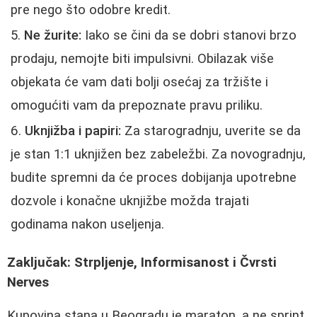
pre nego što odobre kredit.
Ne žurite:
Iako se čini da se dobri stanovi brzo
prodaju, nemojte biti impulsivni. Obilazak više
objekata će vam dati bolji osećaj za tržište i
omogućiti vam da prepoznate pravu priliku.
Uknjižba i papiri:
Za starogradnju, uverite se da
je stan 1:1 uknjižen bez zabeležbi. Za novogradnju,
budite spremni da će proces dobijanja upotrebne
dozvole i konačne uknjižbe možda trajati
godinama nakon useljenja.
Zaključak: Strpljenje, Informisanost i Čvrsti
Nerves
Kupovina stana u Beogradu je maraton, a ne sprint.