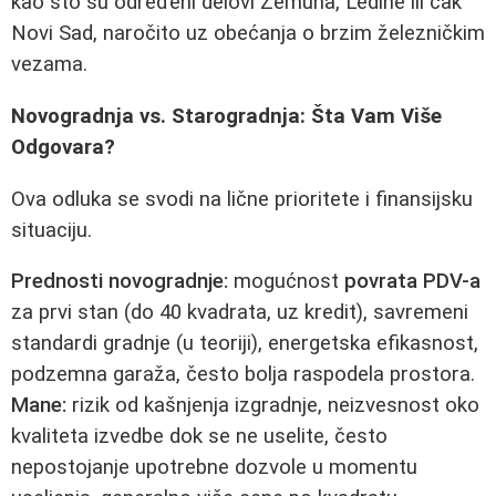
kao što su određeni delovi Zemuna, Ledine ili čak
Novi Sad, naročito uz obećanja o brzim železničkim
vezama.
Novogradnja vs. Starogradnja: Šta Vam Više
Odgovara?
Ova odluka se svodi na lične prioritete i finansijsku
situaciju.
Prednosti novogradnje:
mogućnost
povrata PDV-a
za prvi stan (do 40 kvadrata, uz kredit), savremeni
standardi gradnje (u teoriji), energetska efikasnost,
podzemna garaža, često bolja raspodela prostora.
Mane:
rizik od kašnjenja izgradnje, neizvesnost oko
kvaliteta izvedbe dok se ne uselite, često
nepostojanje upotrebne dozvole u momentu