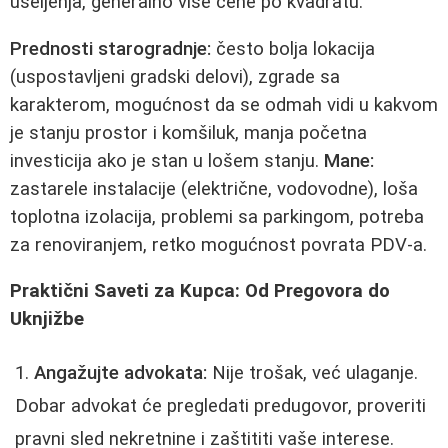
useljenja, generalno više cene po kvadratu.
Prednosti starogradnje:
često bolja lokacija
(uspostavljeni gradski delovi), zgrade sa
karakterom, mogućnost da se odmah vidi u kakvom
je stanju prostor i komšiluk, manja početna
investicija ako je stan u lošem stanju.
Mane:
zastarele instalacije (električne, vodovodne), loša
toplotna izolacija, problemi sa parkingom, potreba
za renoviranjem, retko mogućnost povrata PDV-a.
Praktični Saveti za Kupca: Od Pregovora do
Uknjižbe
Angažujte advokata:
Nije trošak, već ulaganje.
Dobar advokat će pregledati predugovor, proveriti
pravni sled nekretnine i zaštititi vaše interese.