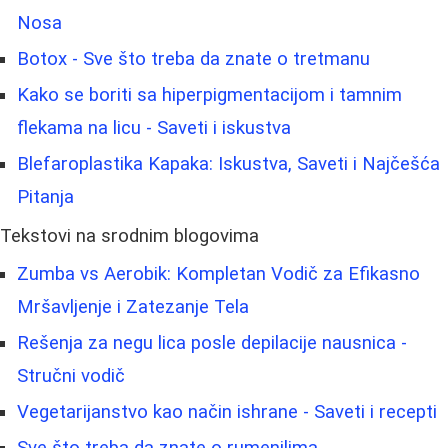
Nosa
Botox - Sve što treba da znate o tretmanu
Kako se boriti sa hiperpigmentacijom i tamnim
flekama na licu - Saveti i iskustva
Blefaroplastika Kapaka: Iskustva, Saveti i Najčešća
Pitanja
Tekstovi na srodnim blogovima
Zumba vs Aerobik: Kompletan Vodič za Efikasno
Mršavljenje i Zatezanje Tela
Rešenja za negu lica posle depilacije nausnica -
Stručni vodič
Vegetarijanstvo kao način ishrane - Saveti i recepti
Sve što treba da znate o rumenilima