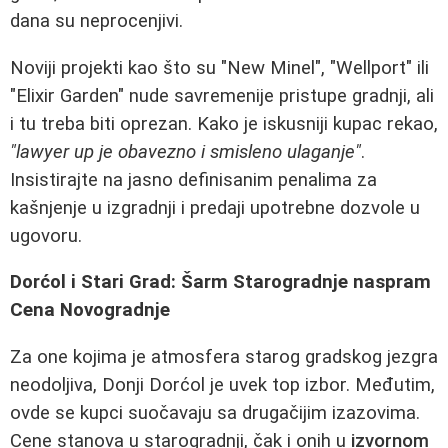
dana su neprocenjivi.
Noviji projekti kao što su "New Minel", "Wellport" ili
"Elixir Garden" nude savremenije pristupe gradnji, ali
i tu treba biti oprezan. Kako je iskusniji kupac rekao,
"lawyer up je obavezno i smisleno ulaganje"
.
Insistirajte na jasno definisanim penalima za
kašnjenje u izgradnji i predaji upotrebne dozvole u
ugovoru.
Dorćol i Stari Grad: Šarm Starogradnje naspram
Cena Novogradnje
Za one kojima je atmosfera starog gradskog jezgra
neodoljiva, Donji Dorćol je uvek top izbor. Međutim,
ovde se kupci suočavaju sa drugačijim izazovima.
Cene stanova u starogradnji, čak i onih u
izvornom