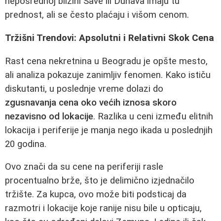
neposrednoj blizini Save ili Dunava imaju tu
prednost, ali se često plaćaju i višom cenom.
Tržišni Trendovi: Apsolutni i Relativni Skok Cena
Rast cena nekretnina u Beogradu je opšte mesto,
ali analiza pokazuje zanimljiv fenomen. Kako ističu
diskutanti, u poslednje vreme dolazi do
zgusnavanja cena oko većih iznosa skoro
nezavisno od lokacije
. Razlika u ceni između elitnih
lokacija i periferije je manja nego ikada u poslednjih
20 godina.
Ovo znači da su cene na periferiji rasle
procentualno brže, što je delimično izjednačilo
tržište. Za kupca, ovo može biti podsticaj da
razmotri i lokacije koje ranije nisu bile u opticaju,