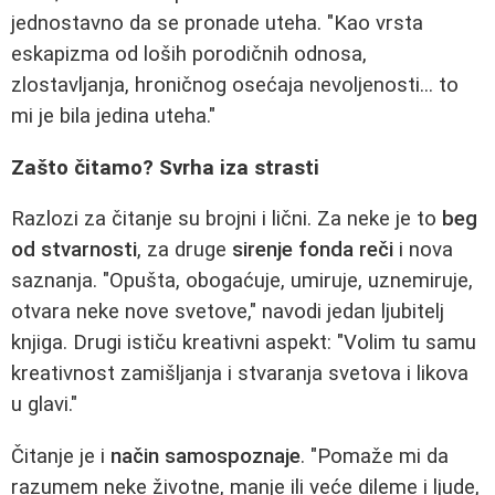
jednostavno da se pronade uteha. "Kao vrsta
eskapizma od loših porodičnih odnosa,
zlostavljanja, hroničnog osećaja nevoljenosti... to
mi je bila jedina uteha."
Zašto čitamo? Svrha iza strasti
Razlozi za čitanje su brojni i lični. Za neke je to
beg
od stvarnosti
, za druge
sirenje fonda reči
i nova
saznanja. "Opušta, obogaćuje, umiruje, uznemiruje,
otvara neke nove svetove," navodi jedan ljubitelj
knjiga. Drugi ističu kreativni aspekt: "Volim tu samu
kreativnost zamišljanja i stvaranja svetova i likova
u glavi."
Čitanje je i
način samospoznaje
. "Pomaže mi da
razumem neke životne, manje ili veće dileme i ljude,