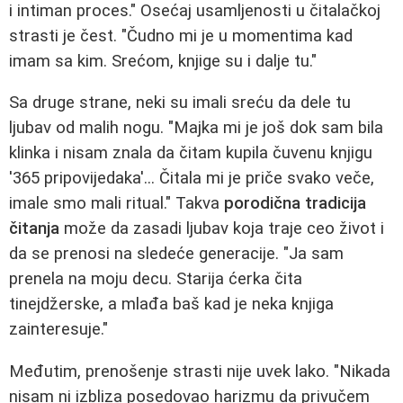
i intiman proces." Osećaj usamljenosti u čitalačkoj
strasti je čest. "Čudno mi je u momentima kad
imam sa kim. Srećom, knjige su i dalje tu."
Sa druge strane, neki su imali sreću da dele tu
ljubav od malih nogu. "Majka mi je još dok sam bila
klinka i nisam znala da čitam kupila čuvenu knjigu
'365 pripovijedaka'... Čitala mi je priče svako veče,
imale smo mali ritual." Takva
porodična tradicija
čitanja
može da zasadi ljubav koja traje ceo život i
da se prenosi na sledeće generacije. "Ja sam
prenela na moju decu. Starija ćerka čita
tinejdžerske, a mlađa baš kad je neka knjiga
zainteresuje."
Međutim, prenošenje strasti nije uvek lako. "Nikada
nisam ni izbliza posedovao harizmu da privučem