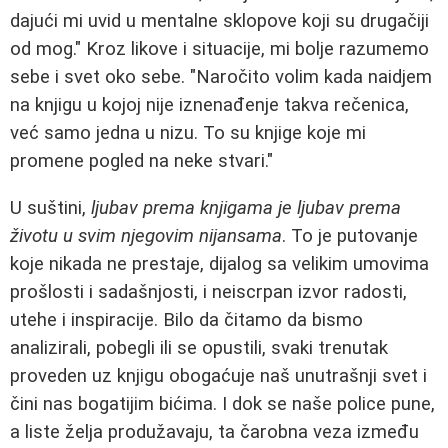
dajući mi uvid u mentalne sklopove koji su drugačiji
od mog." Kroz likove i situacije, mi bolje razumemo
sebe i svet oko sebe. "Naročito volim kada naidjem
na knjigu u kojoj nije iznenađenje takva rečenica,
već samo jedna u nizu. To su knjige koje mi
promene pogled na neke stvari."
U suštini,
ljubav prema knjigama je ljubav prema
životu u svim njegovim nijansama
. To je putovanje
koje nikada ne prestaje, dijalog sa velikim umovima
prošlosti i sadašnjosti, i neiscrpan izvor radosti,
utehe i inspiracije. Bilo da čitamo da bismo
analizirali, pobegli ili se opustili, svaki trenutak
proveden uz knjigu obogaćuje naš unutrašnji svet i
čini nas bogatijim bićima. I dok se naše police pune,
a liste želja produžavaju, ta čarobna veza između