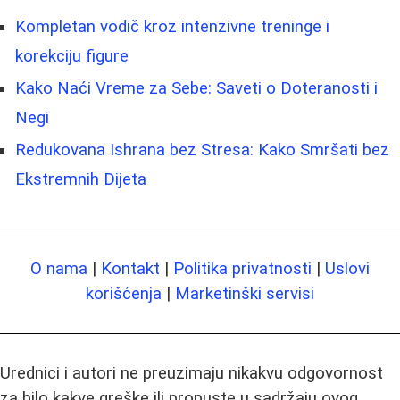
Kompletan vodič kroz intenzivne treninge i
korekciju figure
Kako Naći Vreme za Sebe: Saveti o Doteranosti i
Negi
Redukovana Ishrana bez Stresa: Kako Smršati bez
Ekstremnih Dijeta
O nama
|
Kontakt
|
Politika privatnosti
|
Uslovi
korišćenja
|
Marketinški servisi
Urednici i autori ne preuzimaju nikakvu odgovornost
za bilo kakve greške ili propuste u sadržaju ovog