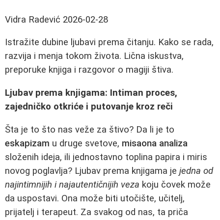
Vidra Radević
2026-02-28
Istražite dubine ljubavi prema čitanju. Kako se rada,
razvija i menja tokom života. Lična iskustva,
preporuke knjiga i razgovor o magiji štiva.
Ljubav prema knjigama: Intiman proces,
zajedničko otkriće i putovanje kroz reči
Šta je to što nas veže za štivo? Da li je to
eskapizam
u druge svetove,
misaona analiza
složenih ideja, ili jednostavno toplina papira i miris
novog poglavlja? Ljubav prema knjigama je
jedna od
najintimnijih i najautentičnijih veza
koju čovek može
da uspostavi. Ona može biti utočište, učitelj,
prijatelj i terapeut. Za svakog od nas, ta priča