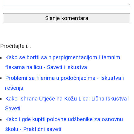
Slanje komentara
Pročitajte i...
Kako se boriti sa hiperpigmentacijom i tamnim
flekama na licu - Saveti i iskustva
Problemi sa filerima u podočnjacima - Iskustva i
rešenja
Kako Ishrana Utječe na Kožu Lica: Lična Iskustva i
Saveti
Kako i gde kupiti polovne udžbenike za osnovnu
školu - Praktični saveti