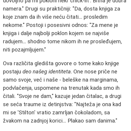
dovoljno pa mi pokloni neki 'chick-lit'. Bitna je dobra
namera." Drugi su praktičniji: "Da, dosta knjiga za
koje znam da ih više neću čitati... prosledim
nekome." Postoji i posesivni odnos: "Za mene je
knjiga i dalje najbolji poklon kojem se najviše
radujem... shodno tome nikom ih ne prosleđujem,
niti pozajmljujem."
Ova različita gledišta govore o tome kako knjige
postaju
deo našeg identiteta
. One nose priče ne
samo svoje, već i naše - beleške na marginama,
podvlačenja, uspomene na trenutak kada smo ih
čitali. "Svoje ne dam," kazuje jedan čitalac, a drugi
se seća traume iz detinjstva: "Najteža je ona kad
mi se 'Stilton' vratio zamrljan čokoladom, sa
žvakom na zadnjoj korici... Plakao sam danima."