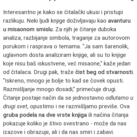
Interesantno je kako se čitalački ukusi i pristupi
razlikuju. Neki ljudi knjige doživljavaju kao
avanturu
u misaonom smislu
. Za njih je čitanje duboka
analiza, razbijanje simbola, traganje za autorovom
porukom i rasprava o temama. "Ja sam šarenolik,
uglavnom dosta analiziram knjige, ali su to knjige
koje nisu baš iskustvene, već misaone," kaže jedan
od čitalaca. Drugi pak, traže
čist beg od stvarnosti
.
"Iskreno, mnogo je bolje to kad se čovek opusti.
Razmišljanje mnogo dosadi," primećuje drugi.
Čitanje postaje način da se jednostavno
odlutamo u
drugi svet
, opustimo i ne razmišljamo previše. Ova
gruba podela na dve vrste knjiga
ili načina čitanja
pokazuje koliko je štivo svestrano - može da nas
izazove i obrazuje, ali i da nas smiri i zabavi.