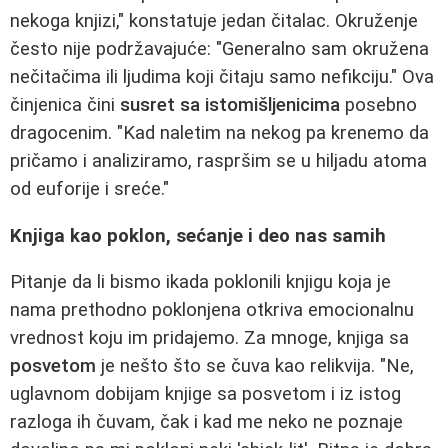
nekoga knjizi," konstatuje jedan čitalac. Okruženje
često nije podržavajuće: "Generalno sam okružena
nečitačima ili ljudima koji čitaju samo nefikciju." Ova
činjenica čini
susret sa istomišljenicima
posebno
dragocenim. "Kad naletim na nekog pa krenemo da
pričamo i analiziramo, raspršim se u hiljadu atoma
od euforije i sreće."
Knjiga kao poklon, sećanje i deo nas samih
Pitanje da li bismo ikada poklonili knjigu koja je
nama prethodno poklonjena otkriva emocionalnu
vrednost koju im pridajemo. Za mnoge, knjiga sa
posvetom
je nešto što se čuva kao relikvija. "Ne,
uglavnom dobijam knjige sa posvetom i iz istog
razloga ih čuvam, čak i kad me neko ne poznaje