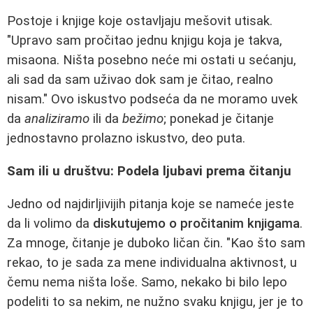
Postoje i knjige koje ostavljaju mešovit utisak.
"Upravo sam pročitao jednu knjigu koja je takva,
misaona. Ništa posebno neće mi ostati u sećanju,
ali sad da sam uživao dok sam je čitao, realno
nisam." Ovo iskustvo podseća da ne moramo uvek
da
analiziramo
ili da
bežimo
; ponekad je čitanje
jednostavno prolazno iskustvo, deo puta.
Sam ili u društvu: Podela ljubavi prema čitanju
Jedno od najdirljivijih pitanja koje se nameće jeste
da li volimo da
diskutujemo o pročitanim knjigama
.
Za mnoge, čitanje je duboko ličan čin. "Kao što sam
rekao, to je sada za mene individualna aktivnost, u
čemu nema ništa loše. Samo, nekako bi bilo lepo
podeliti to sa nekim, ne nužno svaku knjigu, jer je to