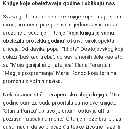
Knjige koje obeležavaju godine i oblikuju nas
Svaka godina donese neke knjige koje nas posebno
dirnu, promene perspektivu ili jednostavno ostanu
urezane u sećanje. Pitanje "
koja knjiga je vama
obeležila proteklu godinu
" otkriva širok spektar
uticaja. Od klasika poput "Idiota" Dostojevskog koji
dolazi "baš kad treba", do savremenih dela kao što
su "Moja genijalna prijateljica" Elene Ferante ili
"Magija pospremanja" Marie Kondo koja tera na
promenu životnih navika.
Neki čitaoci ističu
terapeutsku ulogu knjiga
. "Ove
godine sam za sada pročitala samo dve knjige...
'Stan u Parizu' upravo je čitam, ostavlja ultra
pozitivan utisak na mene." Čitanje može biti lek za
dušu, način da se prevaziđu teške životne faze ili