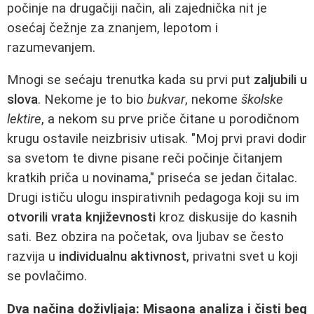
počinje na drugačiji način, ali zajednička nit je
osećaj čežnje za znanjem, lepotom i
razumevanjem.
Mnogi se sećaju trenutka kada su prvi put
zaljubili u
slova
. Nekome je to bio
bukvar
, nekome
školske
lektire
, a nekom su prve priče čitane u porodičnom
krugu ostavile neizbrisiv utisak. "Moj prvi pravi dodir
sa svetom te divne pisane reči počinje čitanjem
kratkih priča u novinama," priseća se jedan čitalac.
Drugi ističu ulogu inspirativnih pedagoga koji su im
otvorili vrata književnosti
kroz diskusije do kasnih
sati. Bez obzira na početak, ova ljubav se često
razvija u
individualnu aktivnost
, privatni svet u koji
se povlačimo.
Dva načina doživljaja: Misaona analiza i čisti beg