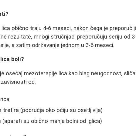
ati?
 lica obično traju 4-6 meseci, nakon čega je preporučlj
ne rezultate, mnogi stručnjaci preporučuju seriju od 
elje, a zatim održavanje jednom u 3-6 meseci.
lica boli?
je osećaj mezoterapije lica kao blag neugodnost, sli
u zavisnosti od:
inca
 tretira (područja oko očiju su osetljivija)
 (aparati su obično manje bolni od iglica)