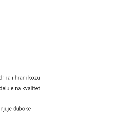
rira i hrani kožu
eluje na kvalitet
anjuje duboke