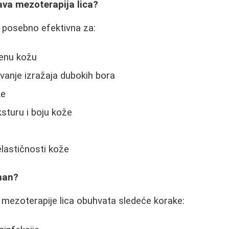
ava mezoterapija lica?
e posebno efektivna za:
šenu kožu
ivanje izražaja dubokih bora
ke
sturu i boju kože
elastičnosti kože
man?
 mezoterapije lica obuhvata sledeće korake: