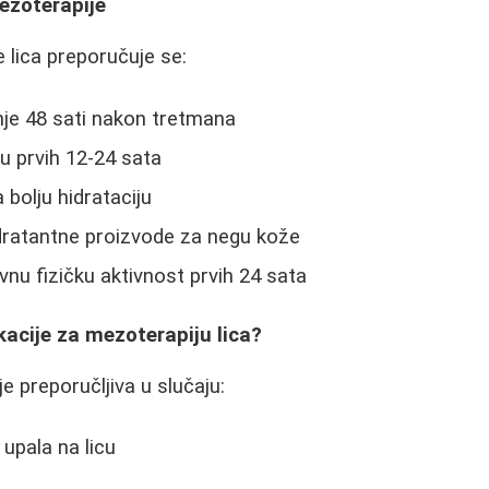
ezoterapije
lica preporučuje se:
nje 48 sati nakon tretmana
ku prvih 12-24 sata
 bolju hidrataciju
hidratantne proizvode za negu kože
vnu fizičku aktivnost prvih 24 sata
kacije za mezoterapiju lica?
je preporučljiva u slučaju:
 upala na licu