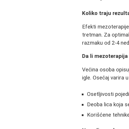
Koliko traju rezult
Efekti mezoterapije
tretman. Za optimal
razmaku od 2-4 ned
Da li mezoterapija 
Većina osoba opisu
igle. Osećaj varira 
Osetljivosti pojed
Deoba lica koja se
Korišćene tehnike