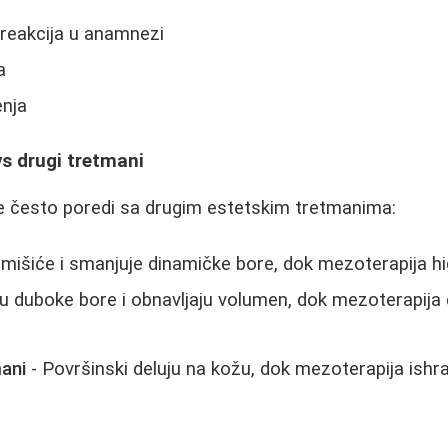
h reakcija u anamnezi
a
enja
vs drugi tretmani
se često poredi sa drugim estetskim tretmanima:
 mišiće i smanjuje dinamičke bore, dok mezoterapija hid
u duboke bore i obnavljaju volumen, dok mezoterapija d
ani
- Površinski deluju na kožu, dok mezoterapija ishr