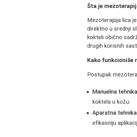
Šta je mezoterapij
Mezoterapija lica j
direktno u srednji s
kokteli obično sadrž
drugih korisnih sast
Kako funkcioniše 
Postupak mezoterapi
Manuelna tehnika 
koktela u kožu.
Aparatna tehnika
efikasniju aplikac