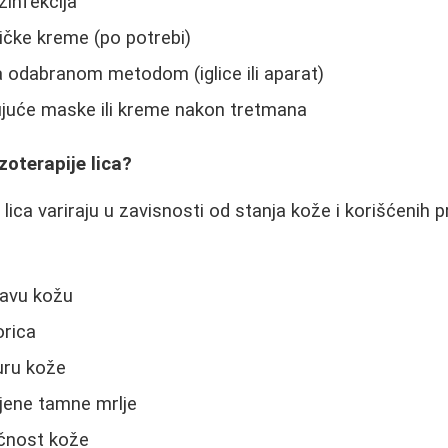
ezinfekcija
ičke kreme (po potrebi)
la odabranom metodom (iglice ili aparat)
juće maske ili kreme nakon tretmana
zoterapije lica?
lica variraju u zavisnosti od stanja kože i korišćenih pr
stavu kožu
orica
uru kože
njene tamne mrlje
ičnost kože