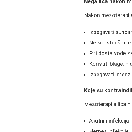
Nega lica nakon m
Nakon mezoterapije 
Izbegavati sunča
Ne koristiti šmin
Piti dosta vode za
Koristiti blage, 
Izbegavati intenzi
Koje su kontraindi
Mezoterapija lica ni
Akutnih infekcija i
Herpes infekcije