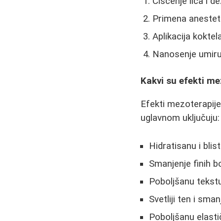
Čišćenje lica i d
Primena anestet
Aplikacija kokte
Nanosenje umiru
Kakvi su efekti me
Efekti mezoterapije 
uglavnom uključuju:
Hidratisanu i bli
Smanjenje finih b
Poboljšanu tekst
Svetliji ten i sma
Poboljšanu elast