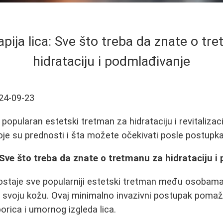
pija lica: Sve što treba da znate o tr
hidrataciju i podmlađivanje
24-09-23
 popularan estetski tretman za hidrataciju i revitalizac
oje su prednosti i šta možete očekivati posle postupka
 Sve što treba da znate o tretmanu za hidrataciju i
staje sve popularniji estetski tretman među osobama
je svoju kožu. Ovaj minimalno invazivni postupak pomaž
 borica i umornog izgleda lica.