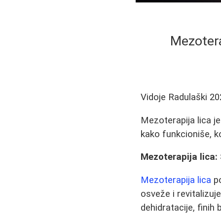
Mezotera
Vidoje Radulaški
20
Mezoterapija lica je
kako funkcioniše, k
Mezoterapija lica:
Mezoterapija lica
po
osveže i revitalizu
dehidratacije, finih