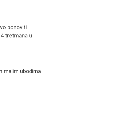
ivo ponoviti
3-4 tretmana u
čan malim ubodima