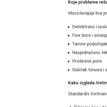
Koje probleme reš
Mezoterapija lica j
Dehidriranu i isu
Fine bore i smanj
Tamne podočnja
Neujednačenu tek
Proširene pore
Gubitak tonusa i 
Kako izgleda tret
Standardni tretman