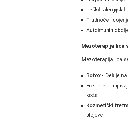
Teških alergijski
Trudnoće i dojenj
Autoimunih obolj
Mezoterapija lica 
Mezoterapija lica 
Botox
- Deluje na
Fileri
- Popunjavaj
kože
Kozmetički tretm
slojeve