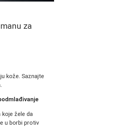
etmanu za
iju kože. Saznajte
.
 podmlađivanje
 koje žele da
e u borbi protiv