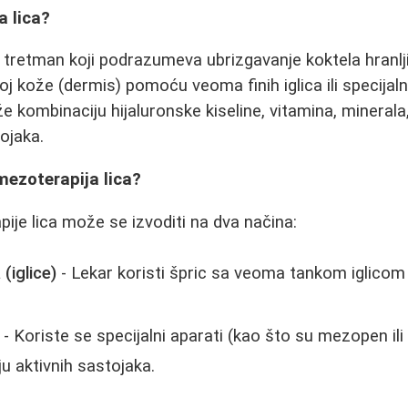
a lica?
e tretman koji podrazumeva ubrizgavanje koktela hranlj
loj kože (dermis) pomoću veoma finih iglica ili specijaln
e kombinaciju hijaluronske kiseline, vitamina, minerala
ojaka.
mezoterapija lica?
je lica može se izvoditi na dva načina:
(iglice)
- Lekar koristi špric sa veoma tankom iglicom
- Koriste se specijalni aparati (kao što su mezopen ili
iju aktivnih sastojaka.