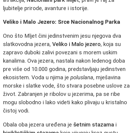
ljubitelje prirode, avanture i istorije.
Veliko i Malo Jezero: Srce Nacionalnog Parka
Ono što Mljet čini jedinstvenim jesu njegova dva
slatkovodna jezera,
Veliko i Malo jezero
, koja su
zapravo duboki zalivi povezani s morem uskim
kanalima. Ova jezera, nastala nakon ledenog doba
pre više od 10.000 godina, predstavljaju jedinstven
ekosistem. Voda u njima je
poluslana
, mješavina
morske i slatke vode, što stvara posebne uslove za
život. Zabranjen je ribolov u jezerima, pa se ribe
mogu slobodno i lako videti kako plivaju u kristalno
čistoj vodi.
Obala oba jezera uređena je
šetnim stazama
i
biciklističkim stazama
koje vijugaju kroz gustu