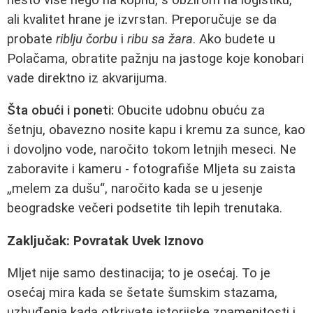
ali kvalitet hrane je izvrstan. Preporučuje se da
probate
riblju čorbu
i
ribu sa žara
. Ako budete u
Polačama, obratite pažnju na jastoge koje konobari
vade direktno iz akvarijuma.
Šta obući i poneti:
Obucite udobnu obuću za
šetnju, obavezno nosite kapu i kremu za sunce, kao
i dovoljno vode, naročito tokom letnjih meseci. Ne
zaboravite i kameru - fotografiše Mljeta su zaista
„melem za dušu“, naročito kada se u jesenje
beogradske večeri podsetite tih lepih trenutaka.
Zaključak: Povratak Uvek Iznovo
Mljet nije samo destinacija; to je osećaj. To je
osećaj mira kada se šetate šumskim stazama,
uzbuđenja kada otkrivate istorijske znamenitosti i