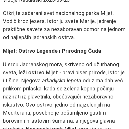
Otkrijte začarani svet nacionalnog parka Mljet.
Vodič kroz jezera, istoriju svete Marije, jedrenje i
praktične savete za nezaboravan odmor na jednom
od najlepših jadranskih ostrva.
Mljet: Ostrvo Legende i Prirodnog Čuda
U srcu Jadranskog mora, skriveno od užurbanog
sveta, leži
ostrvo Mljet
- pravi biser prirode, istorije
i tišine. Njegova
arkadijska lepota
oduzima dah već
prilikom prilaska, kada se zelena kopna počinju
nazirati iz plavetnila, obećavajući nezaboravno
iskustvo. Ovo ostrvo, jedno od najzelenijih na
Mediteranu, posebno je pošumljeno gustim
borovim i hrastovim šumama, a njegova glavna
atrakcija,
Nacionalni park Mljet
, pravi je raj za