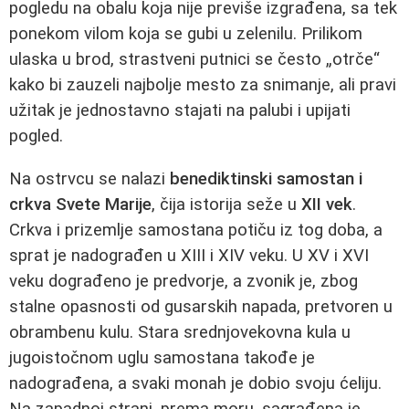
pogledu na obalu koja nije previše izgrađena, sa tek
ponekom vilom koja se gubi u zelenilu. Prilikom
ulaska u brod, strastveni putnici se često „otrče“
kako bi zauzeli najbolje mesto za snimanje, ali pravi
užitak je jednostavno stajati na palubi i upijati
pogled.
Na ostrvcu se nalazi
benediktinski samostan i
crkva Svete Marije
, čija istorija seže u
XII vek
.
Crkva i prizemlje samostana potiču iz tog doba, a
sprat je nadograđen u XIII i XIV veku. U XV i XVI
veku dograđeno je predvorje, a zvonik je, zbog
stalne opasnosti od gusarskih napada, pretvoren u
obrambenu kulu. Stara srednjovekovna kula u
jugoistočnom uglu samostana takođe je
nadograđena, a svaki monah je dobio svoju ćeliju.
Na zapadnoj strani, prema moru, sagrađena je