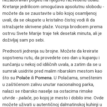
Kretanje jedrilicom omogućava apsolutnu slobodu -
možete da se zaustavite u bilo kojoj osamljenoj
uvali, da se okupate u kristalno čistoj vodi ili da
istražujete skrivene plaže. Voznja brodicem prema
ostrvu Svete Marije traje tek desetak minuta, ali je
doživljaj sam po sebi.
Prednosti jedrenja su brojne. Možete da kreirate
sopstvenu rutu, da provedete ceo dan u kupanju i
sunčanju u nekoj od idiličnih uvala, a zatim da se u
sumrak usidrite pred malim ribarskim mestom kao
što su
Polače
ili
Pomena
. U Polačama, smeštenim
u zaštićenom zalivu unutar nacionalnog parka,
nalazi se ribarsko naselje sa ostacima rimske
utvrde -
palače
, po kojoj je mesto i dobilo ime. Ovde
možete uživati u autentičnoj dalmatinskoj kuhinji u