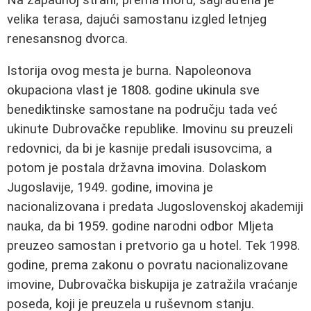
velika terasa, dajući samostanu izgled letnjeg
renesansnog dvorca.
Istorija ovog mesta je burna. Napoleonova
okupaciona vlast je 1808. godine ukinula sve
benediktinske samostane na području tada već
ukinute Dubrovačke republike. Imovinu su preuzeli
redovnici, da bi je kasnije predali isusovcima, a
potom je postala državna imovina. Dolaskom
Jugoslavije, 1949. godine, imovina je
nacionalizovana i predata Jugoslovenskoj akademiji
nauka, da bi 1959. godine narodni odbor Mljeta
preuzeo samostan i pretvorio ga u hotel. Tek 1998.
godine, prema zakonu o povratu nacionalizovane
imovine, Dubrovačka biskupija je zatražila vraćanje
poseda, koji je preuzela u ruševnom stanju.