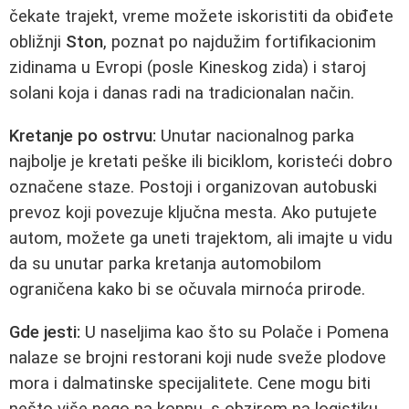
čekate trajekt, vreme možete iskoristiti da obiđete
obližnji
Ston
, poznat po najdužim fortifikacionim
zidinama u Evropi (posle Kineskog zida) i staroj
solani koja i danas radi na tradicionalan način.
Kretanje po ostrvu:
Unutar nacionalnog parka
najbolje je kretati peške ili biciklom, koristeći dobro
označene staze. Postoji i organizovan autobuski
prevoz koji povezuje ključna mesta. Ako putujete
autom, možete ga uneti trajektom, ali imajte u vidu
da su unutar parka kretanja automobilom
ograničena kako bi se očuvala mirnoća prirode.
Gde jesti:
U naseljima kao što su Polače i Pomena
nalaze se brojni restorani koji nude sveže plodove
mora i dalmatinske specijalitete. Cene mogu biti
nešto više nego na kopnu, s obzirom na logistiku,