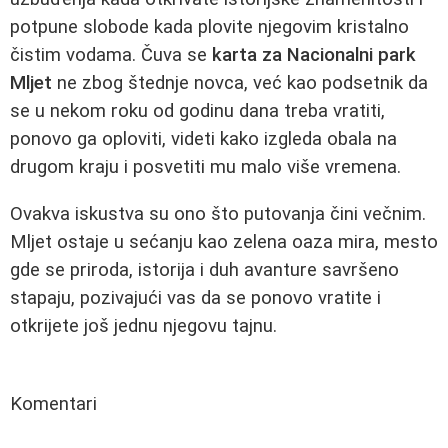
potpune slobode kada plovite njegovim kristalno
čistim vodama. Čuva se
karta za Nacionalni park
Mljet
ne zbog štednje novca, već kao podsetnik da
se u nekom roku od godinu dana treba vratiti,
ponovo ga oploviti, videti kako izgleda obala na
drugom kraju i posvetiti mu malo više vremena.
Ovakva iskustva su ono što putovanja čini večnim.
Mljet ostaje u sećanju kao zelena oaza mira, mesto
gde se priroda, istorija i duh avanture savršeno
stapaju, pozivajući vas da se ponovo vratite i
otkrijete još jednu njegovu tajnu.
Komentari