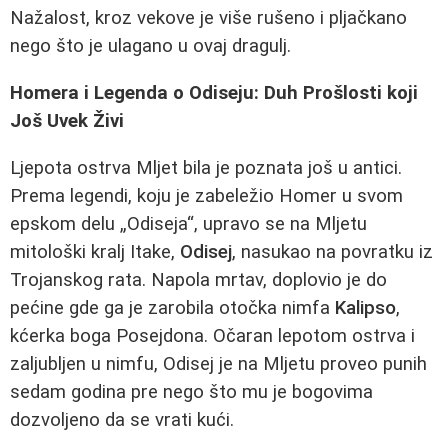
Nažalost, kroz vekove je više rušeno i pljačkano
nego što je ulagano u ovaj dragulj.
Homera i Legenda o Odiseju: Duh Prošlosti koji
Još Uvek Živi
Ljepota ostrva Mljet bila je poznata još u antici.
Prema legendi, koju je zabeležio Homer u svom
epskom delu „Odiseja“, upravo se na Mljetu
mitološki kralj Itake,
Odisej
, nasukao na povratku iz
Trojanskog rata. Napola mrtav, doplovio je do
pećine gde ga je zarobila otočka nimfa
Kalipso
,
kćerka boga Posejdona. Očaran lepotom ostrva i
zaljubljen u nimfu, Odisej je na Mljetu proveo punih
sedam godina pre nego što mu je bogovima
dozvoljeno da se vrati kući.