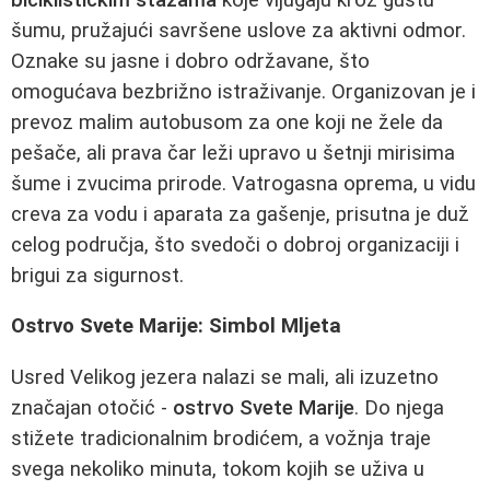
šumu, pružajući savršene uslove za aktivni odmor.
Oznake su jasne i dobro održavane, što
omogućava bezbrižno istraživanje. Organizovan je i
prevoz malim autobusom za one koji ne žele da
pešače, ali prava čar leži upravo u šetnji mirisima
šume i zvucima prirode. Vatrogasna oprema, u vidu
creva za vodu i aparata za gašenje, prisutna je duž
celog područja, što svedoči o dobroj organizaciji i
brigui za sigurnost.
Ostrvo Svete Marije: Simbol Mljeta
Usred Velikog jezera nalazi se mali, ali izuzetno
značajan otočić -
ostrvo Svete Marije
. Do njega
stižete tradicionalnim brodićem, a vožnja traje
svega nekoliko minuta, tokom kojih se uživa u