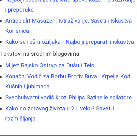
i preporuke
Anticelulit Masažeri: Istraživanje, Saveti i Iskustva
Korisnica
Kako se rešiti ožiljaka - Najbolji preparati i iskustva
Tekstovi na srodnim blogovima
Mljet: Rajsko Ostrvo za Dušu i Telo
Konačni Vodič za Borbu Protiv Buva i Krpelja Kod
Kućnih Ljubimaca
Sveobuhvatni vodič kroz Philips Satinelle epilatore
Kako do zdravog života u 21. veku? Saveti i
razmišljanja