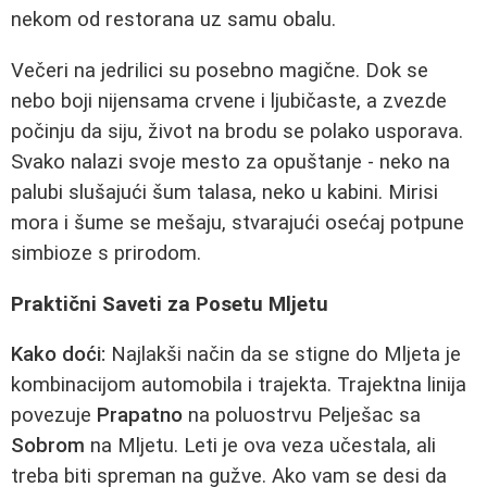
nekom od restorana uz samu obalu.
Večeri na jedrilici su posebno magične. Dok se
nebo boji nijensama crvene i ljubičaste, a zvezde
počinju da siju, život na brodu se polako usporava.
Svako nalazi svoje mesto za opuštanje - neko na
palubi slušajući šum talasa, neko u kabini. Mirisi
mora i šume se mešaju, stvarajući osećaj potpune
simbioze s prirodom.
Praktični Saveti za Posetu Mljetu
Kako doći:
Najlakši način da se stigne do Mljeta je
kombinacijom automobila i trajekta. Trajektna linija
povezuje
Prapatno
na poluostrvu Pelješac sa
Sobrom
na Mljetu. Leti je ova veza učestala, ali
treba biti spreman na gužve. Ako vam se desi da