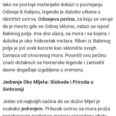
Iako ne postoje materijalni dokazi o postojanju
Odiseja ili Kalipso, legenda je duboko utkana u
identitet ostrva.
Odisejeva pećina
, za koju se veruje
da je mesto gde se Odisej sklonio, nalazi se ispod
Babinog polja. Ima dva ulaza, sa mora i sa kopna, i
duboka je oko tridesetak metara. Ribari iz Babinog
polja je još uvek koriste kao sklonište svojih
čamaca od otvorenog mora. Posetiti ovu pećinu
znači dotaknuti se homerske legende i zamisliti
davne događaje izgubljene u vremenu.
Jedrenje Oko Mljeta: Sloboda i Priroda u
Sinhroniji
Jedan od najboljih načina da se doživi Mljet je
svakako
jedrenjem
. Prilazak ostrvu sa mora pruža
nezaboravan pogled na njegovu razvedenu obalu.