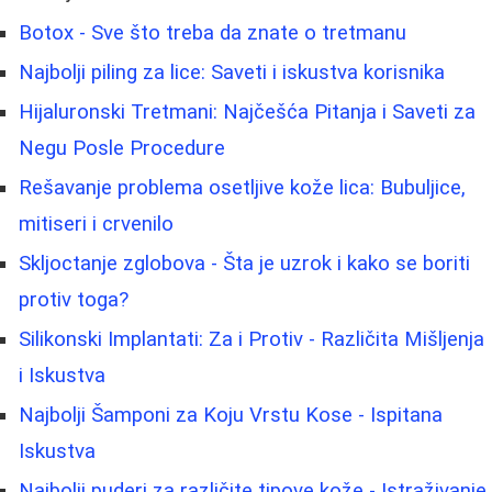
Botox - Sve što treba da znate o tretmanu
Najbolji piling za lice: Saveti i iskustva korisnika
Hijaluronski Tretmani: Najčešća Pitanja i Saveti za
Negu Posle Procedure
Rešavanje problema osetljive kože lica: Bubuljice,
mitiseri i crvenilo
Skljoctanje zglobova - Šta je uzrok i kako se boriti
protiv toga?
Silikonski Implantati: Za i Protiv - Različita Mišljenja
i Iskustva
Najbolji Šamponi za Koju Vrstu Kose - Ispitana
Iskustva
Najbolji puderi za različite tipove kože - Istraživanje