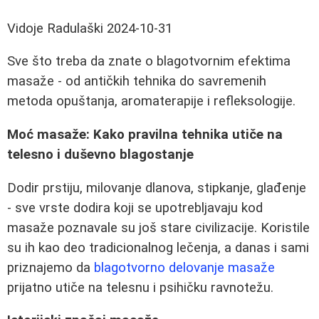
Vidoje Radulaški
2024-10-31
Sve što treba da znate o blagotvornim efektima
masaže - od antičkih tehnika do savremenih
metoda opuštanja, aromaterapije i refleksologije.
Moć masaže: Kako pravilna tehnika utiče na
telesno i duševno blagostanje
Dodir prstiju, milovanje dlanova, stipkanje, glađenje
- sve vrste dodira koji se upotrebljavaju kod
masaže poznavale su još stare civilizacije. Koristile
su ih kao deo tradicionalnog lečenja, a danas i sami
priznajemo da
blagotvorno delovanje masaže
prijatno utiče na telesnu i psihičku ravnotežu.