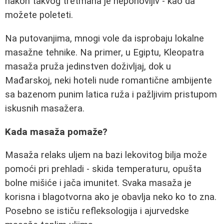
nakon takvog tretmana je neponovljiv - kao da
možete poleteti.
Na putovanjima, mnogi vole da isprobaju lokalne
masažne tehnike. Na primer, u Egiptu, Kleopatra
masaža pruža jedinstven doživljaj, dok u
Mađarskoj, neki hoteli nude romantične ambijente
sa bazenom punim latica ruža i pažljivim pristupom
iskusnih masažera.
Kada masaža pomaže?
Masaža relaks uljem na bazi lekovitog bilja može
pomoći pri prehladi - skida temperaturu, opušta
bolne mišiće i jača imunitet. Svaka masaža je
korisna i blagotvorna ako je obavlja neko ko to zna.
Posebno se ističu refleksologija i ajurvedske