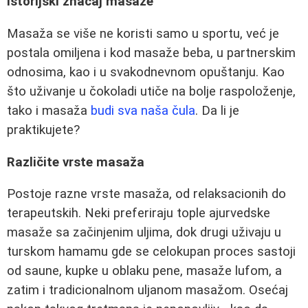
Istorijski značaj masaže
Masaža se više ne koristi samo u sportu, već je
postala omiljena i kod masaže beba, u partnerskim
odnosima, kao i u svakodnevnom opuštanju. Kao
što uživanje u čokoladi utiče na bolje raspoloženje,
tako i masaža
budi sva naša čula
. Da li je
praktikujete?
Različite vrste masaža
Postoje razne vrste masaža, od relaksacionih do
terapeutskih. Neki preferiraju tople ajurvedske
masaže sa začinjenim uljima, dok drugi uživaju u
turskom hamamu gde se celokupan proces sastoji
od saune, kupke u oblaku pene, masaže lufom, a
zatim i tradicionalnom uljanom masažom. Osećaj