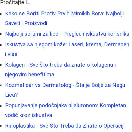
Pročitajte i...
Kako se Boriti Protiv Prvih Mimikih Bora: Najbolji
Saveti i Proizvodi
Najbolji serumi za lice - Pregled i iskustva korisnika
Iskustva sa njegom kože: Laseri, krema, Dermapen
i više
Kolagen - Sve što treba da znate o kolagenu i
njegovim benefitima
Kozmetičar vs Dermatolog - Šta je Bolje za Negu
Lica?
Popunjavanje podočnjaka hijaluronom: Kompletan
vodič kroz iskustva
Rinoplastika - Sve Što Treba da Znate o Operaciji