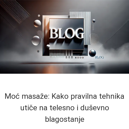
Moć masaže: Kako pravilna tehnika
utiče na telesno i duševno
blagostanje