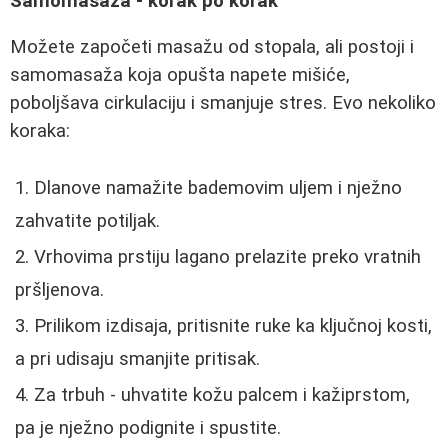
Samomasaža - korak po korak
Možete započeti masažu od stopala, ali postoji i
samomasaža koja opušta napete mišiće,
poboljšava cirkulaciju i smanjuje stres. Evo nekoliko
koraka:
Dlanove namažite bademovim uljem i nježno
zahvatite potiljak.
Vrhovima prstiju lagano prelazite preko vratnih
pršljenova.
Prilikom izdisaja, pritisnite ruke ka ključnoj kosti,
a pri udisaju smanjite pritisak.
Za trbuh - uhvatite kožu palcem i kažiprstom,
pa je nježno podignite i spustite.