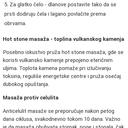
Za glatko čelo - dlanove postavite tako da se
prsti dodiruju čela i lagano povlačite prema
obrvama.
Hot stone masaža - toplina vulkanskog kamenja
Posebno iskustvo pruža hot stone masaža, gde se
koristi vulkansko kamenje prepojeno eteričnim
uljima. Toplota kamena pomaže pri izlučivanju
toksina, reguliše energetske centre i pruža osećaj
dubokog opuštanja.
Masaža protiv celulita
Anticelulit masaže se preporučuje nakon petog
dana ciklusa, svakodnevno tokom 10 dana. Važno
je da masaža obuhvata stomak, noge i stopala, čak