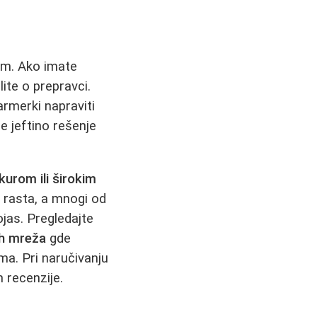
om. Ako imate
ite o prepravci.
armerki napraviti
e jeftino rešenje
kurom ili širokim
 rasta, a mnogi od
ojas. Pregledajte
ih mreža
gde
a. Pri naručivanju
 recenzije.