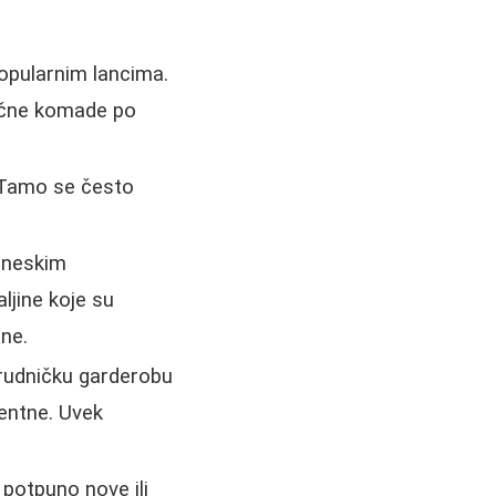
opularnim lancima.
lične komade po
. Tamo se često
kineskim
jine koje su
ne.
rudničku garderobu
entne. Uvek
otpuno nove ili