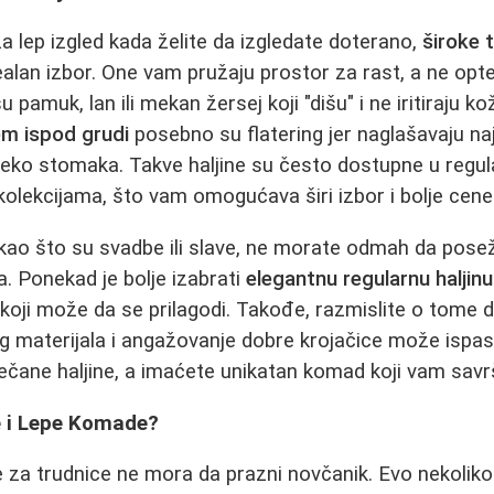
 za lep izgled kada želite da izgledate doterano,
široke t
alan izbor. One vam pružaju prostor za rast, a ne opte
 pamuk, lan ili mekan žersej koji "dišu" i ne iritiraju ko
jem ispod grudi
posebno su flatering jer naglašavaju na
reko stomaka. Takve haljine su često dostupne u regu
olekcijama, što vam omogućava širi izbor i bolje cene
 kao što su svadbe ili slave, ne morate odmah da pos
a. Ponekad je bolje izabrati
elegantnu regularnu haljinu 
koji može da se prilagodi. Takođe, razmislite o tome 
g materijala i angažovanje dobre krojačice može ispasti
čane haljine, a imaćete unikatan komad koji vam savrš
e i Lepe Komade?
 za trudnice ne mora da prazni novčanik. Evo nekolik