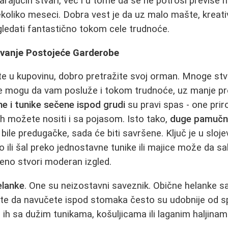
rajućih stvari, već i u tome da se ne potroši previše
koliko meseci. Dobra vest je da uz malo mašte, kreat
ledati fantastično tokom cele trudnoće.
anje Postojeće Garderobe
e u kupovinu, dobro pretražite svoj orman. Mnoge stva
e mogu da vam posluže i tokom trudnoće, uz manje pr
ine i tunike sečene ispod grudi
su pravi spas - one prir
ih možete nositi i sa pojasom. Isto tako,
duge pamučne
ile predugačke, sada će biti savršene. Ključ je u sloje
o ili šal preko jednostavne tunike ili majice može da s
eno stvori moderan izgled.
elanke
. One su neizostavni saveznik. Obične helanke s
e da navučete ispod stomaka često su udobnije od spe
ih sa dužim tunikama, košuljicama ili laganim haljina