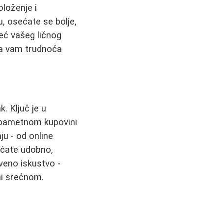
loženje i
, osećate se bolje,
eć vašeg ličnog
da vam trudnoća
. Ključ je u
i pametnom kupovini
ju - od online
sećate udobno,
veno iskustvo -
ni srećnom.