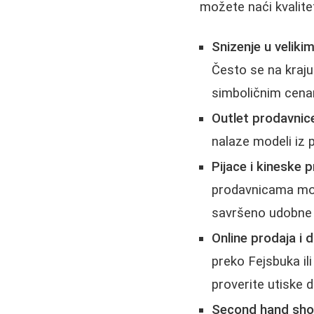
možete naći kvalite
Snizenje u veliki
Često se na kraj
simboličnim cen
Outlet prodavnic
nalaze modeli iz
Pijace i kineske 
prodavnicama mož
savršeno udobne 
Online prodaja i 
preko Fejsbuka i
proverite utiske 
Second hand sho