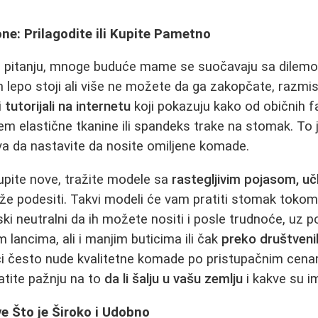
ne: Prilagodite ili Kupite Pametno
 pitanju, mnoge buduće mame se suočavaju sa dilem
m lepo stoji ali više ne možete da ga zakopčate, razmisl
i
tutorijali na internetu
koji pokazuju kako od običnih f
em elastične tkanine ili spandeks trake na stomak. To j
 da nastavite da nosite omiljene komade.
kupite nove, tražite modele sa
rastegljivim pojasom, uč
že podesiti. Takvi modeli će vam pratiti stomak tokom
lski neutralni da ih možete nositi i posle trudnoće, uz p
 lancima, ali i manjim buticima ili čak
preko društven
ci često nude kvalitetne komade po pristupačnim cenam
atite pažnju na to
da li šalju u vašu zemlju
i kakve su im
ve Što je Široko i Udobno