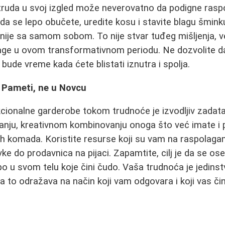
truda u svoj izgled može neverovatno da podigne raspo
 se lepo obučete, uredite kosu i stavite blagu šminku
anije sa samom sobom. To nije stvar tuđeg mišljenja, v
nage u ovom transformativnom periodu. Ne dozvolite 
bude vreme kada ćete blistati iznutra i spolja.
 u Pameti, ne u Novcu
kcionalne garderobe tokom trudnoće je izvodljiv zadatak
ivanju, kreativnom kombinovanju onoga što već imate 
etnih komada. Koristite resurse koji su vam na raspolagan
vke do prodavnica na pijaci. Zapamtite, cilj je da se o
 u svom telu koje čini čudo. Vaša trudnoća je jedinst
 to odražava na način koji vam odgovara i koji vas či