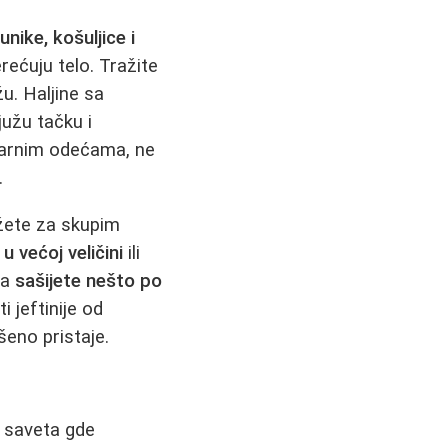
unike, košuljice i
rećuju telo. Tražite
žu. Haljine sa
južu tačku i
larnim odećama, ne
.
ežete za skupim
u većoj veličini
ili
da
sašijete nešto po
 jeftinije od
eno pristaje.
o saveta gde