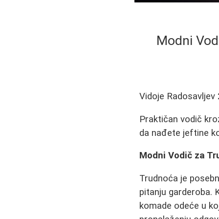
Modni Vodi
Vidoje Radosavljev
Praktičan vodič kro
da nađete jeftine k
Modni Vodič za Tr
Trudnoća je posebno
pitanju garderoba. 
komade odeće u koj