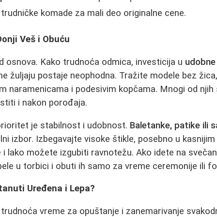
trudničke komade za mali deo originalne cene.
onji Veš i Obuću
d osnova. Kako trudnoća odmica, investicija u
udobne
ne žuljaju postaje neophodna. Tražite modele bez žica,
kim naramenicama i podesivim kopčama. Mnogi od njih s
stiti i nakon porođaja.
rioritet je stabilnost i udobnost.
Baletanke, patike ili 
lni izbor. Izbegavajte visoke štikle, posebno u kasniji
 i lako možete izgubiti ravnotežu. Ako idete na sveča
ele u torbici i obuti ih samo za vreme ceremonije ili fo
tanuti Uređena i Lepa?
e trudnoća vreme za opuštanje i zanemarivanje svakod