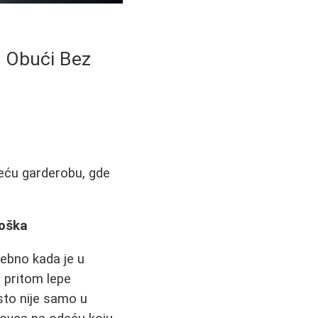
o Obući Bez
jeću garderobu, gde
roška
sebno kada je u
 pritom lepe
to nije samo u