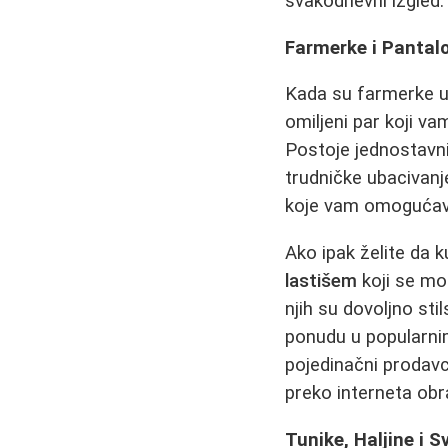
svakodnevni izgled.
Farmerke i Pantalo
Kada su farmerke u
omiljeni par koji va
Postoje jednostavn
trudničke ubacivanj
koje vam omogućava
Ako ipak želite da 
lastišem
koji se mo
njih su dovoljno sti
ponudu u popularnim
pojedinačni prodav
preko interneta obr
Tunike, Haljine i S