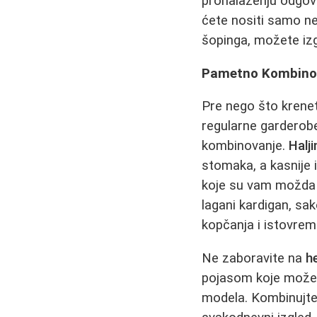
pronalaženju odgova
ćete nositi samo ne
šopinga, možete izg
Pametno Kombinov
Pre nego što krenet
regularne garderob
kombinovanje.
Halj
stomaka, a kasnije 
koje su vam možda b
lagani kardigan, sak
kopčanja i istovrem
Ne zaboravite na
h
pojasom koje možet
modela. Kombinujte 