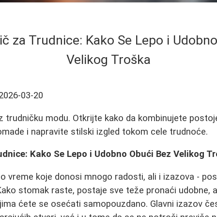
č za Trudnice: Kako Se Lepo i Udobn
Velikog Troška
2026-03-20
z trudničku modu. Otkrijte kako da kombinujete posto
omade i napravite stilski izgled tokom cele trudnoće.
udnice: Kako Se Lepo i Udobno Obući Bez Velikog T
 vreme koje donosi mnogo radosti, ali i izazova - po
Kako stomak raste, postaje sve teže pronaći udobne, a
ima ćete se osećati samopouzdano. Glavni izazov čes