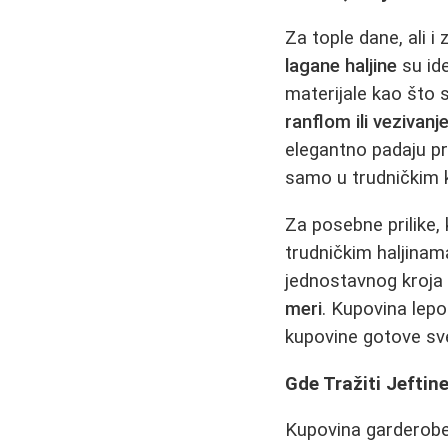
Za tople dane, ali i
lagane haljine
su ide
materijale kao što su
ranflom ili vezivan
elegantno padaju p
samo u trudničkim k
Za posebne prilike,
trudničkim haljinam
jednostavnog kroja 
meri
. Kupovina lepo
kupovine gotove sve
Gde Tražiti Jeftin
Kupovina garderobe