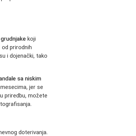
 grudnjake
koji
 od prirodnih
u i dojenački, tako
sandale sa niskim
m mesecima, jer se
nu priredbu, možete
tografisanja.
nevnog doterivanja.