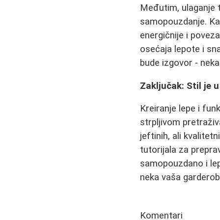
Međutim, ulaganje 
samopouzdanje. Kada
energičnije i povez
osećaja lepote i s
bude izgovor - neka 
Zaključak: Stil je
Kreiranje lepe i fun
strpljivom pretraž
jeftinih, ali kvalit
tutorijala za prepra
samopouzdano i lepo
neka vaša garderoba
Komentari