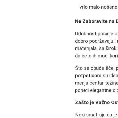
vrlo malo nošene 
Ne Zaboravite na D
Udobnost počinje o
dobro podržavaju i 
materijala, sa širo
da ćete ih moći kori
Što se obuće tiče, p
potpeticom
su idea
menja centar težine
poneti elegantne cip
Zašto je Važno Os
Neki smatraju da j