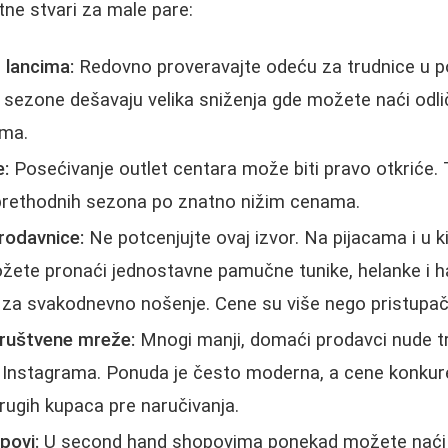
tne stvari za male pare:
m lancima:
Redovno proveravajte odeću za trudnice u p
u sezone dešavaju velika sniženja gde možete naći od
ama.
e:
Posećivanje outlet centara može biti pravo otkriće
 prethodnih sezona po znatno nižim cenama.
prodavnice:
Ne potcenjujte ovaj izvor. Na pijacama i u 
ete pronaći jednostavne pamučne tunike, helanke i hal
za svakodnevno nošenje. Cene su više nego pristupač
društvene mreže:
Mnogi manji, domaći prodavci nude t
li Instagrama. Ponuda je često moderna, a cene konkur
drugih kupaca pre naručivanja.
povi:
U second hand shopovima ponekad možete naći p