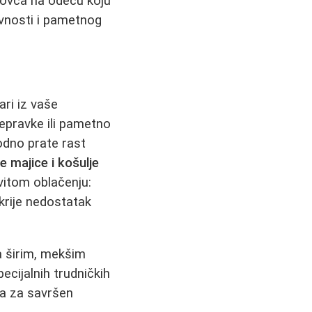
 novca na odeću koju
ivnosti i pametnog
ri iz vaše
epravke ili pametno
odno prate rast
 majice i košulje
vitom oblačenju:
akrije nedostatak
a širim, mekšim
cijalnih trudničkih
ma za savršen