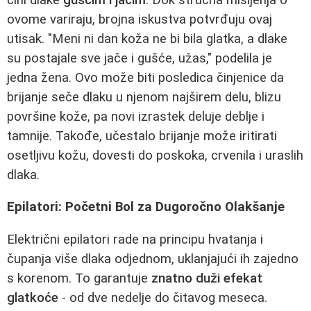
ovome variraju, brojna iskustva potvrđuju ovaj
utisak. "Meni ni dan koža ne bi bila glatka, a dlake
su postajale sve jače i gušće, užas," podelila je
jedna žena. Ovo može biti posledica činjenice da
brijanje seče dlaku u njenom najširem delu, blizu
površine kože, pa novi izrastek deluje deblje i
tamnije. Takođe, učestalo brijanje može iritirati
osetljivu kožu, dovesti do poskoka, crvenila i uraslih
dlaka.
Epilatori: Početni Bol za Dugoročno Olakšanje
Električni epilatori rade na principu hvatanja i
čupanja više dlaka odjednom, uklanjajući ih zajedno
s korenom. To garantuje
znatno duži efekat
glatkoće
- od dve nedelje do čitavog meseca.