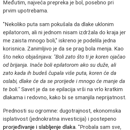
Međutim, najveća prepreka je bol, posebno pri
prvim upotrebama.
"Nekoliko puta sam pokušala da dlake uklonim
epilatorom, ali ni jednom nisam izdržala do kraja jer
me zaista mnogo boli," iskreno je podelila jedna
korisnica. Zanimljivo je da se prag bola menja. Kao
što neko objašnjava:
"Boli zato što ti je koren ojačao
od brijanja. Inače boli epilatorom ako su duže, ali
zato kada ih budeš čupala više puta, koren će da
oslabi, dlake će da se prorijede i mnogo će manje da
te boli."
Savet je da se epilacija vrši na vrlo kratkim
dlakama i redovno, kako bi se smanjila neprijatnost.
Prednosti su ogromne: dugotrajnost, ekonomska
isplativost (jednokratna investicija) i postepeno
prorjeđivanje i slabljenje dlaka
. "Probala sam sve,