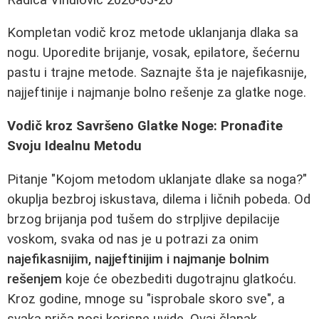
Kompletan vodič kroz metode uklanjanja dlaka sa
nogu. Uporedite brijanje, vosak, epilatore, šećernu
pastu i trajne metode. Saznajte šta je najefikasnije,
najjeftinije i najmanje bolno rešenje za glatke noge.
Vodič kroz Savršeno Glatke Noge: Pronađite
Svoju Idealnu Metodu
Pitanje "Kojom metodom uklanjate dlake sa noga?"
okuplja bezbroj iskustava, dilema i ličnih pobeda. Od
brzog brijanja pod tušem do strpljive depilacije
voskom, svaka od nas je u potrazi za onim
najefikasnijim, najjeftinijim i najmanje bolnim
rešenjem
koje će obezbediti dugotrajnu glatkoću.
Kroz godine, mnoge su "isprobale skoro sve", a
svaka priča nosi korisne uvide. Ovaj članak