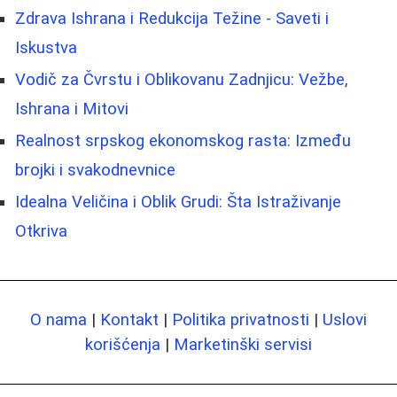
Zdrava Ishrana i Redukcija Težine - Saveti i
Iskustva
Vodič za Čvrstu i Oblikovanu Zadnjicu: Vežbe,
Ishrana i Mitovi
Realnost srpskog ekonomskog rasta: Između
brojki i svakodnevnice
Idealna Veličina i Oblik Grudi: Šta Istraživanje
Otkriva
O nama
|
Kontakt
|
Politika privatnosti
|
Uslovi
korišćenja
|
Marketinški servisi