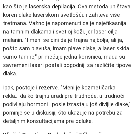
kao što je
laserska depilacija
. Ova metoda uništava
koren dlake laserskom svetlošću i zahteva više
tretmana. Važno je napomenuti da je najefikasnija
na tamnim dlakama i svetloj koži, jer laser cilja
melanin. "I meni se čini da je trajna najbolja, ali ja,
pošto sam plavuša, imam plave dlake, a laser skida
samo tamne," primećuje jedna korisnica, mada su
savremeni laseri postali pogodniji za različite tipove
dlaka.
Ipak, postoje i rezerve. "Meni je kozmetičarka
rekla... da ko trajnu uradi pre trudnoće, u trudnoći
podivljaju hormoni i posle izrastaju još divljije dlake,"
pominje se u diskusiji, što ukazuje na potrebu za
detaljnim konsultacijama pre odluke.