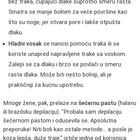
bez traka, čupajući dlake suprotno smeru rasta.
Smatra se
manje bolnim
za veće površine kao
što su noge, jer otvara pore i lakše otpušta
dlaku.
Hladni vosak
se nanosi pomoću traka ili se
koriste unapred napravljene trake sa voskom.
Zalepi se za dlaku i brzo se povlači u smeru
rasta dlaka. Može biti nešto bolniji, ali je
praktičniji za kućnu upotrebu.
Mnoge žene, pak, prelaze na
šećernu pastu
(halavu
ili brazilsku depilaciju). "Probala sam depilaciju
šećernom pastom i odusevila se. Apsolutna
preporuka! Niti boli kao ostale metode... a posle je
koza lepša, duže traje," ističe jedna od korisnica.