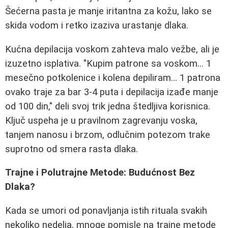
Šećerna pasta je manje iritantna za kožu, lako se
skida vodom i retko izaziva urastanje dlaka.
Kućna depilacija voskom zahteva malo vežbe, ali je
izuzetno isplativa. "Kupim patrone sa voskom... 1
mesečno potkolenice i kolena depiliram... 1 patrona
ovako traje za bar 3-4 puta i depilacija izađe manje
od 100 din," deli svoj trik jedna štedljiva korisnica.
Ključ uspeha je u pravilnom zagrevanju voska,
tanjem nanosu i brzom, odlučnim potezom trake
suprotno od smera rasta dlaka.
Trajne i Polutrajne Metode: Budućnost Bez
Dlaka?
Kada se umori od ponavljanja istih rituala svakih
nekoliko nedelja, mnoge pomisle na trajne metode