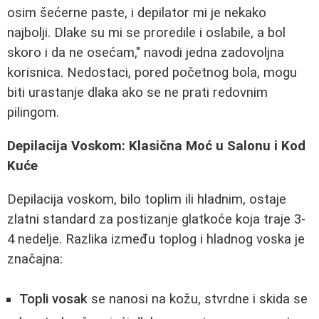
osim šećerne paste, i depilator mi je nekako
najbolji. Dlake su mi se proredile i oslabile, a bol
skoro i da ne osećam," navodi jedna zadovoljna
korisnica. Nedostaci, pored početnog bola, mogu
biti urastanje dlaka ako se ne prati redovnim
pilingom.
Depilacija Voskom: Klasična Moć u Salonu i Kod
Kuće
Depilacija voskom, bilo toplim ili hladnim, ostaje
zlatni standard za postizanje glatkoće koja traje 3-
4 nedelje. Razlika između toplog i hladnog voska je
značajna:
Topli vosak
se nanosi na kožu, stvrdne i skida se