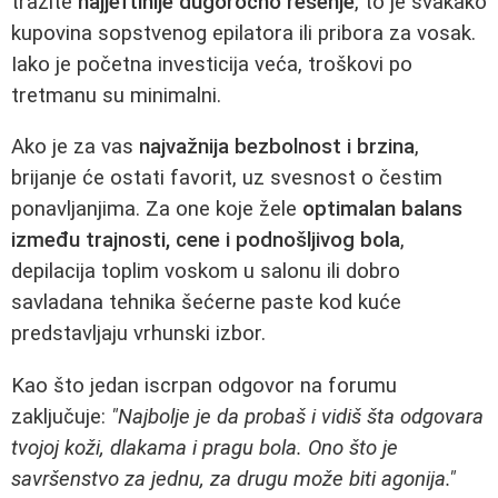
tražite
najjeftinije dugoročno rešenje
, to je svakako
kupovina sopstvenog epilatora ili pribora za vosak.
Iako je početna investicija veća, troškovi po
tretmanu su minimalni.
Ako je za vas
najvažnija bezbolnost i brzina
,
brijanje će ostati favorit, uz svesnost o čestim
ponavljanjima. Za one koje žele
optimalan balans
između trajnosti, cene i podnošljivog bola
,
depilacija toplim voskom u salonu ili dobro
savladana tehnika šećerne paste kod kuće
predstavljaju vrhunski izbor.
Kao što jedan iscrpan odgovor na forumu
zaključuje:
"Najbolje je da probaš i vidiš šta odgovara
tvojoj koži, dlakama i pragu bola. Ono što je
savršenstvo za jednu, za drugu može biti agonija."