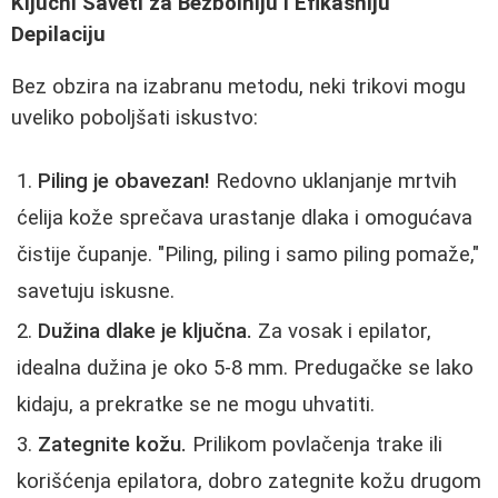
Ključni Saveti za Bezbolniju i Efikasniju
Depilaciju
Bez obzira na izabranu metodu, neki trikovi mogu
uveliko poboljšati iskustvo:
Piling je obavezan!
Redovno uklanjanje mrtvih
ćelija kože sprečava urastanje dlaka i omogućava
čistije čupanje. "Piling, piling i samo piling pomaže,"
savetuju iskusne.
Dužina dlake je ključna.
Za vosak i epilator,
idealna dužina je oko 5-8 mm. Predugačke se lako
kidaju, a prekratke se ne mogu uhvatiti.
Zategnite kožu.
Prilikom povlačenja trake ili
korišćenja epilatora, dobro zategnite kožu drugom