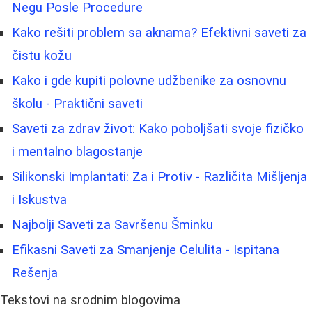
Negu Posle Procedure
Kako rešiti problem sa aknama? Efektivni saveti za
čistu kožu
Kako i gde kupiti polovne udžbenike za osnovnu
školu - Praktični saveti
Saveti za zdrav život: Kako poboljšati svoje fizičko
i mentalno blagostanje
Silikonski Implantati: Za i Protiv - Različita Mišljenja
i Iskustva
Najbolji Saveti za Savršenu Šminku
Efikasni Saveti za Smanjenje Celulita - Ispitana
Rešenja
Tekstovi na srodnim blogovima