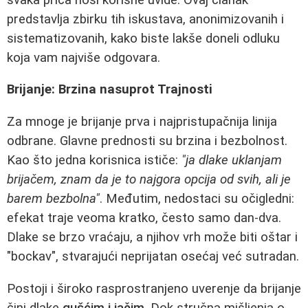
predstavlja zbirku tih iskustava, anonimizovanih i
sistematizovanih, kako biste lakše doneli odluku
koja vam najviše odgovara.
Brijanje: Brzina nasuprot Trajnosti
Za mnoge je brijanje prva i najpristupačnija linija
odbrane. Glavne prednosti su brzina i bezbolnost.
Kao što jedna korisnica ističe:
"ja dlake uklanjam
brijačem, znam da je to najgora opcija od svih, ali je
barem bezbolna"
. Međutim, nedostaci su očigledni:
efekat traje veoma kratko, često samo dan-dva.
Dlake se brzo vraćaju, a njihov vrh može biti oštar i
"bockav", stvarajući neprijatan osećaj već sutradan.
Postoji i široko rasprostranjeno uverenje da brijanje
čini dlake
gušćim i jačim
. Dok stručna mišljenja o