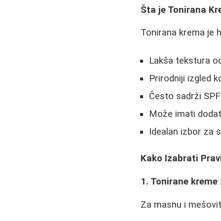
Šta je Tonirana Kr
Tonirana krema je h
Lakša tekstura o
Prirodniji izgled 
Često sadrži SPF
Može imati dodat
Idealan izbor za
Kako Izabrati Prav
1. Tonirane kreme
Za masnu i mešovitu