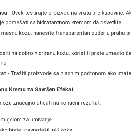
nsa
- Uvek testirajte proizvod na vratu pre kupovine. A
je pomešati sa hidratantnom kremom da osvetlite.
 masnu kožu, nanesite transparentan puder u prahu p
siti na dobro hidriranu kožu, koristiti prste umesto č
nu.
kat
- Tražiti proizvode sa hladnim podtonom ako imate 
anu Kremu za Savršen Efekat
ože značajno uticati na konačni rezultat:
agim gelom za umivanje.
ako biste uravnotežili pH kože.