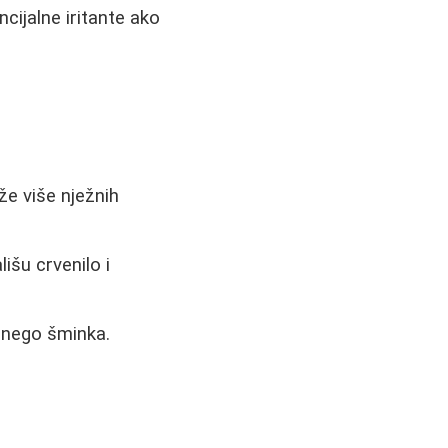
cijalne iritante ako
e više nježnih
išu crvenilo i
 nego šminka.