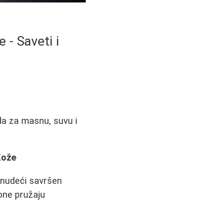
 - Saveti i
da za masnu, suvu i
Kože
 nudeći savršen
one pružaju