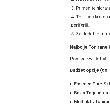
Primenite hidrat
Toniranu kremu n
periferiji.
Za dodatno matir
Najbolje Tonirane
Pregled kvalitetnih
Budžet opcije (do 
Essence Pure Sk
Balea Tagescrem
Multiaktiv tonira