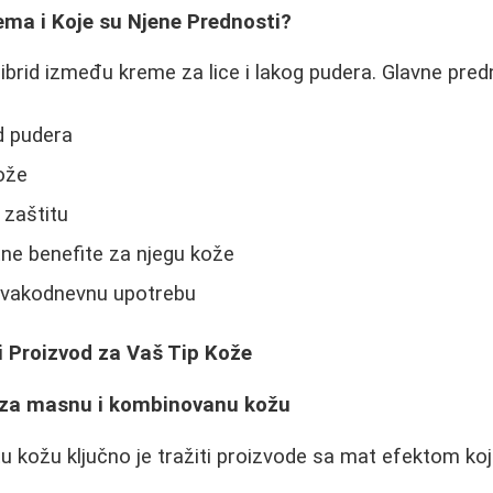
ema i Koje su Njene Prednosti?
ibrid između kreme za lice i lakog pudera. Glavne predn
d pudera
kože
 zaštitu
ne benefite za njegu kože
 svakodnevnu upotrebu
i Proizvod za Vaš Tip Kože
 za masnu i kombinovanu kožu
 kožu ključno je tražiti proizvode sa mat efektom koji 