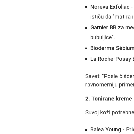
Noreva Exfoliac
-
ističu da "matira i
Garnier BB za me
bubuljice".
Bioderma Sébiu
La Roche-Posay E
Savet: "Posle čišće
ravnomerniju primen
2. Tonirane kreme 
Suvoj koži potrebne
Balea Young
- Pri