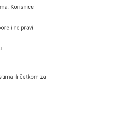
ima. Korisnice
ore i ne pravi
u.
stima ili četkom za