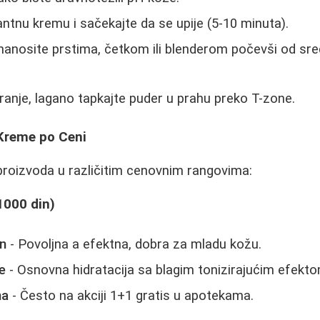
antnu kremu i sačekajte da se upije (5-10 minuta).
anosite prstima, četkom ili blenderom počevši od sred
anje, lagano tapkajte puder u prahu preko T-zone.
 Kreme po Ceni
 proizvoda u različitim cenovnim rangovima:
1000 din)
in
- Povoljna a efektna, dobra za mladu kožu.
e
- Osnovna hidratacija sa blagim tonizirajućim efekto
na
- Često na akciji 1+1 gratis u apotekama.