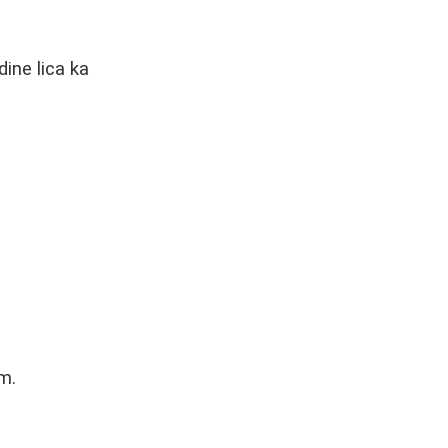
ine lica ka
m.