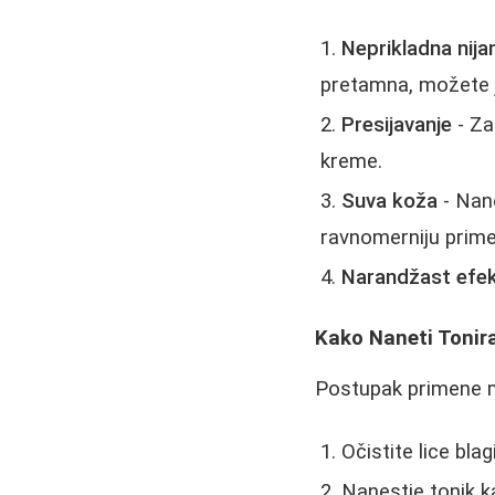
Neprikladna nija
pretamna, možete 
Presijavanje
- Za
kreme.
Suva koža
- Nano
ravnomerniju prime
Narandžast efe
Kako Naneti Tonir
Postupak primene m
Očistite lice bl
Nanestie tonik k