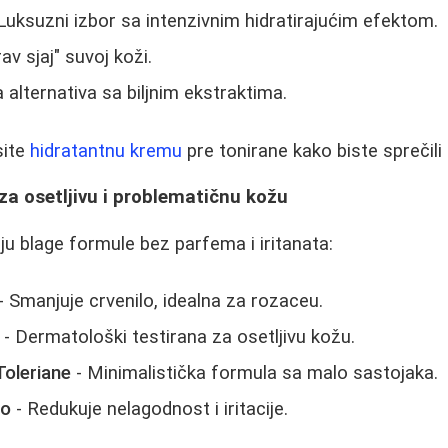
Luksuzni izbor sa intenzivnim hidratirajućim efektom.
av sjaj" suvoj koži.
 alternativa sa biljnim ekstraktima.
site
hidratantnu kremu
pre tonirane kako biste sprečili 
za osetljivu i problematičnu kožu
aju blage formule bez parfema i iritanata:
- Smanjuje crvenilo, idealna za rozaceu.
- Dermatološki testirana za osetljivu kožu.
oleriane
- Minimalistička formula sa malo sastojaka.
io
- Redukuje nelagodnost i iritacije.