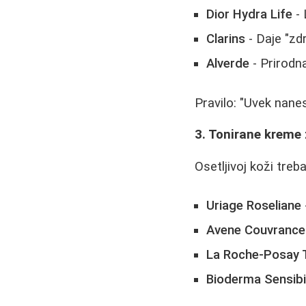
Dior Hydra Life
- 
Clarins
- Daje "zdr
Alverde
- Prirodna
Pravilo: "Uvek nane
3. Tonirane kreme 
Osetljivoj koži treb
Uriage Roseliane
Avene Couvrance
La Roche-Posay T
Bioderma Sensib