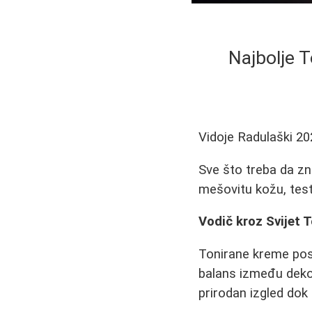
Najbolje T
Vidoje Radulaški
20
Sve što treba da zn
mešovitu kožu, testi
Vodič kroz Svijet 
Tonirane kreme post
balans između dekor
prirodan izgled dok