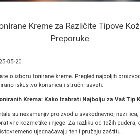
onirane Kreme za Različite Tipove Kože
Preporuke
25-05-20
ate o izboru tonirane kreme. Pregled najboljih proizvo
rano iskustvo korisnica i stručni saveti.
Toniranih Krema: Kako Izabrati Najbolju za Vaš Tip 
ale su nezamenjiv proizvod u svakodnevnoj nezi lica,
ativne kozmetike i njege. Za razliku od težih pudera, 
 istovremeno ujednačavaju ten i pružaju zaštitu.