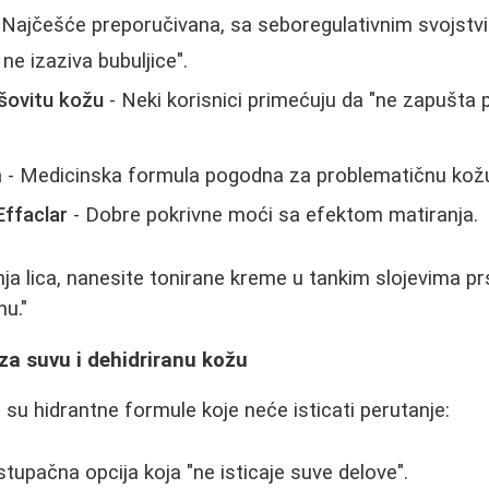
 Najčešće preporučivana, sa seboregulativnim svojstv
 ne izaziva bubuljice".
šovitu kožu
- Neki korisnici primećuju da "ne zapušta p
m
- Medicinska formula pogodna za problematičnu kož
ffaclar
- Dobre pokrivne moći sa efektom matiranja.
nja lica, nanesite tonirane kreme u tankim slojevima pr
u."
za suvu i dehidriranu kožu
 su hidrantne formule koje neće isticati perutanje:
stupačna opcija koja "ne isticaje suve delove".