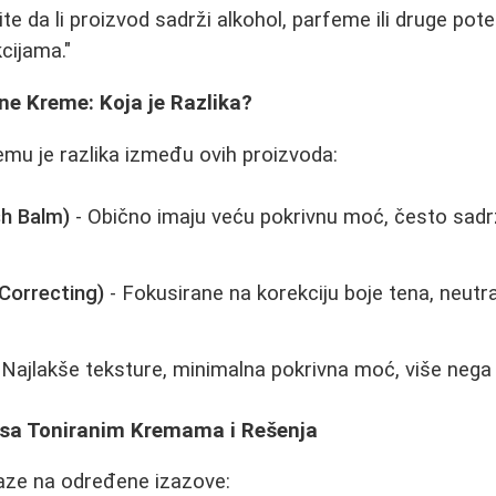
 da li proizvod sadrži alkohol, parfeme ili druge poten
cijama."
ne Kreme: Koja je Razlika?
emu je razlika između ovih proizvoda:
h Balm)
- Obično imaju veću pokrivnu moć, često sadrž
Correcting)
- Fokusirane na korekciju boje tena, neutral
 Najlakše teksture, minimalna pokrivna moć, više nega
 sa Toniranim Kremama i Rešenja
laze na određene izazove: