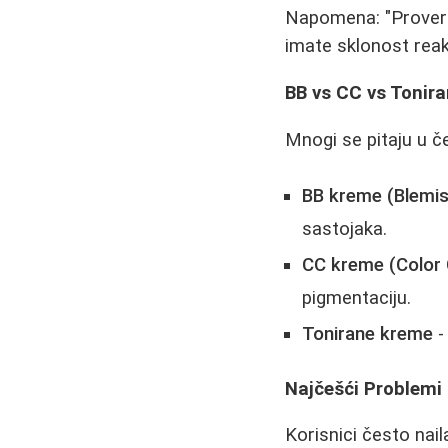
Napomena: "Proverite
imate sklonost reak
BB vs CC vs Tonira
Mnogi se pitaju u č
BB kreme (Blemis
sastojaka.
CC kreme (Color 
pigmentaciju.
Tonirane kreme
-
Najčešći Problemi
Korisnici često nai