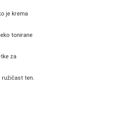
ko je krema
reko tonirane
etke za
ružičast ten.