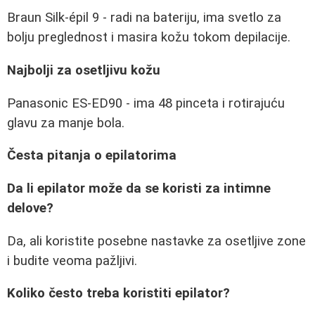
Braun Silk-épil 9 - radi na bateriju, ima svetlo za
bolju preglednost i masira kožu tokom depilacije.
Najbolji za osetljivu kožu
Panasonic ES-ED90 - ima 48 pinceta i rotirajuću
glavu za manje bola.
Česta pitanja o epilatorima
Da li epilator može da se koristi za intimne
delove?
Da, ali koristite posebne nastavke za osetljive zone
i budite veoma pažljivi.
Koliko često treba koristiti epilator?