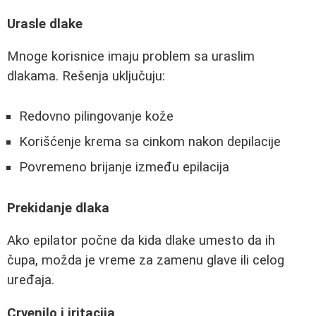
Urasle dlake
Mnoge korisnice imaju problem sa uraslim
dlakama. Rešenja uključuju:
Redovno pilingovanje kože
Korišćenje krema sa cinkom nakon depilacije
Povremeno brijanje između epilacija
Prekidanje dlaka
Ako epilator počne da kida dlake umesto da ih
čupa, možda je vreme za zamenu glave ili celog
uređaja.
Crvenilo i iritacija