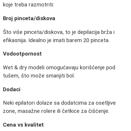
koje treba razmotriti:
Broj pinceta/diskova
Što više pinceta/diskova, to je depilacija brža i
efikasnija. Idealno je imati barem 20 pinceta.
Vodootpornost
Wet & dry modeli omogućavaju korišćenje pod
tušem, što može smanjiti bol.
Dodaci
Neki epilatori dolaze sa dodatcima za osetljive
zone, masažne rolere ili četkice za čišćenje.
Cena vs kvalitet