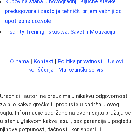
Kupovina stana u novogradnji: Ključne stavke
predugovora i zašto je tehnički prijem važniji od
upotrebne dozvole
Insanity Trening: Iskustva, Saveti i Motivacija
O nama
|
Kontakt
|
Politika privatnosti
|
Uslovi
korišćenja
|
Marketinški servisi
Urednici i autori ne preuzimaju nikakvu odgovornost
za bilo kakve greške ili propuste u sadržaju ovog
sajta. Informacije sadržane na ovom sajtu pružaju se
u stanju „takvom kakve jesu“, bez garancija u pogledu
njihove potpunosti, tačnosti, korisnosti ili