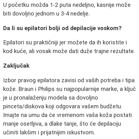
U početku možda 1-2 puta nedeljno, kasnije može
biti dovoljno jednom u 3-4 nedelje.
Da li su epilatori bolji od depilacije voskom?
Epilatori su praktičniji jer možete da ih koristite i
kod kuće, ali vosak može dati duže trajne rezultate.
Zaključak
Izbor pravog epilatora zavisi od vaših potreba i tipa
kože. Braun i Philips su najpopularnije marke, a ključ
je u pronalaženju modela sa dovoljno
pinceta/diskova koji odgovara vašem budžetu.
Imajte na umu da će vremenom vaša koža postati
manje osetljiva, a dlake tanje, što će depilaciju
učiniti lakšim i prijatnijim iskustvom.