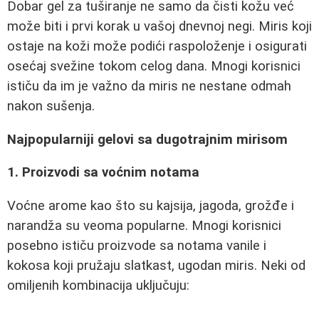
Dobar gel za tuširanje ne samo da čisti kožu već
može biti i prvi korak u vašoj dnevnoj negi. Miris koji
ostaje na koži može podići raspoloženje i osigurati
osećaj svežine tokom celog dana. Mnogi korisnici
ističu da im je važno da miris ne nestane odmah
nakon sušenja.
Najpopularniji gelovi sa dugotrajnim mirisom
1. Proizvodi sa voćnim notama
Voćne arome kao što su kajsija, jagoda, grožđe i
narandža su veoma popularne. Mnogi korisnici
posebno ističu proizvode sa notama vanile i
kokosa koji pružaju slatkast, ugodan miris. Neki od
omiljenih kombinacija uključuju: