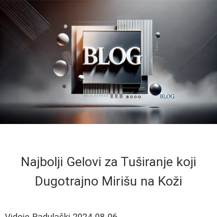
Najbolji Gelovi za Tuširanje koji
Dugotrajno Mirišu na Koži
Vidoje Radulaški
2024-08-06