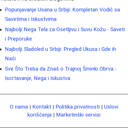
Popunjavanje Usana u Srbiji: Kompletan Vodič sa
Savetima i Iskustvima
Najbolji Nega Tela za Osetljivu i Suvu Kožu - Saveti
i Preporuke
Najbolji Sladoled u Srbiji: Pregled Ukusa i Gde ih
Naći
Sve Što Treba da Znaš o Trajnoj Šminki Obrva -
Iscrtavanje, Nega i Iskustva
O nama
|
Kontakt
|
Politika privatnosti
|
Uslovi
korišćenja
|
Marketinški servisi