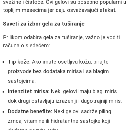
svežine i čistoće. Ovi gelovi su posebno popularni u
toplijim mesecima jer daju osvežavajući efekat.
Saveti za izbor gela za tuširanje
Prilikom odabira gela za tuširanje, važno je voditi
računa o sledećem:
Tip kože:
Ako imate osetljivu kožu, birajte
proizvode bez dodataka mirisa i sa blagim
sastojcima.
Intenzitet mirisa:
Neki gelovi imaju blagi miris
dok drugi ostavljaju izraženiji i dugotrajniji miris.
Dodatne benefite:
Neki gelovi sadrže piling
zrnca, vitamine ili hidratantne sastojke koji