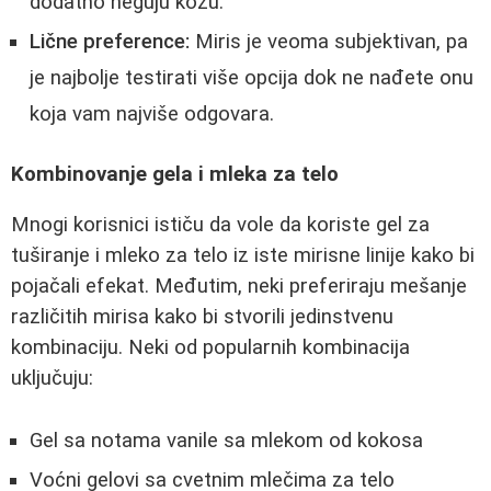
dodatno neguju kožu.
Lične preference:
Miris je veoma subjektivan, pa
je najbolje testirati više opcija dok ne nađete onu
koja vam najviše odgovara.
Kombinovanje gela i mleka za telo
Mnogi korisnici ističu da vole da koriste gel za
tuširanje i mleko za telo iz iste mirisne linije kako bi
pojačali efekat. Međutim, neki preferiraju mešanje
različitih mirisa kako bi stvorili jedinstvenu
kombinaciju. Neki od popularnih kombinacija
uključuju:
Gel sa notama vanile sa mlekom od kokosa
Voćni gelovi sa cvetnim mlečima za telo