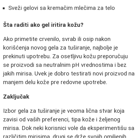
Sveži gelovi sa kremačim mlečima za telo
Šta raditi ako gel iritira kožu?
Ako primetite crvenilo, svrab ili osip nakon
korišćenja novog gela za tuširanje, najbolje je
prekinuti upotrebu. Za osetljivu kožu preporučuju
se proizvodi sa neutralnim pH vrednostima i bez
jakih mirisa. Uvek je dobro testirati novi proizvod na
manjem delu kože pre redovne upotrebe.
Zaključak
Izbor gela za tuširanje je veoma lična stvar koja
zavisi od vaših preferenci, tipa kože i željenog
mirisa. Dok neki korisnici vole da eksperimentišu sa
različitim mirisima, drugi se drže svojih omiljenih