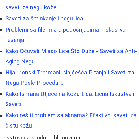
saveti za negu kože
Saveti za šminkanje i negu lica
Problemi sa filerima u podočnjacima - Iskustva i
rešenja
Kako Očuvati Mlado Lice Što Duže - Saveti za Anti-
Aging Negu
Hijaluronski Tretmani: Najčešća Pitanja i Saveti za
Negu Posle Procedure
Kako Ishrana Utječe na Kožu Lica: Lična Iskustva i
Saveti
Kako rešiti problem sa aknama? Efektivni saveti za
čistu kožu
Tekstovi na srodnim blogovima