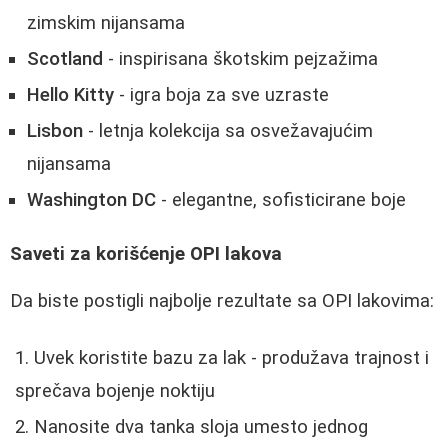
zimskim nijansama
Scotland
- inspirisana škotskim pejzažima
Hello Kitty
- igra boja za sve uzraste
Lisbon
- letnja kolekcija sa osvežavajućim
nijansama
Washington DC
- elegantne, sofisticirane boje
Saveti za korišćenje OPI lakova
Da biste postigli najbolje rezultate sa OPI lakovima:
Uvek koristite bazu za lak - produžava trajnost i
sprečava bojenje noktiju
Nanosite dva tanka sloja umesto jednog