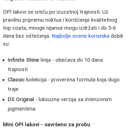
OPI lakovi se ističu po izuzetnoj trajnosti. Uz
pravilnu pripremu noktua i korišćenje kvalitetnog
top coata, mnoge nijanse mogu izdržati i do 5-6
dana bez oštećenja.
Najbolje ocene korisnika
dobili
su:
Infinite Shine
linija - obećava do 10 dana
trajnosti
Classic
kolekcija - proverena formula koja dugo
traje
DS Original
- luksuzna verzija sa intenzivnim
pigmentima
Mini OPI lakovi - savršeno za probu