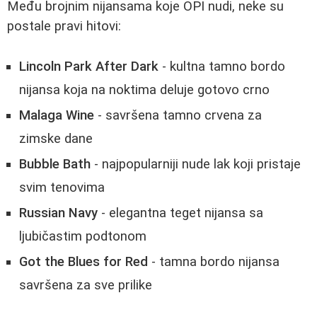
Među brojnim nijansama koje OPI nudi, neke su
postale pravi hitovi:
Lincoln Park After Dark
- kultna tamno bordo
nijansa koja na noktima deluje gotovo crno
Malaga Wine
- savršena tamno crvena za
zimske dane
Bubble Bath
- najpopularniji nude lak koji pristaje
svim tenovima
Russian Navy
- elegantna teget nijansa sa
ljubičastim podtonom
Got the Blues for Red
- tamna bordo nijansa
savršena za sve prilike