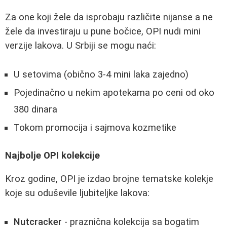
Za one koji žele da isprobaju različite nijanse a ne
žele da investiraju u pune bočice, OPI nudi mini
verzije lakova. U Srbiji se mogu naći:
U setovima (obično 3-4 mini laka zajedno)
Pojedinačno u nekim apotekama po ceni od oko
380 dinara
Tokom promocija i sajmova kozmetike
Najbolje OPI kolekcije
Kroz godine, OPI je izdao brojne tematske kolekje
koje su oduševile ljubiteljke lakova:
Nutcracker
- praznična kolekcija sa bogatim