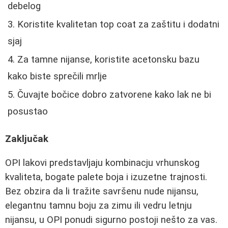
debelog
Koristite kvalitetan top coat za zaštitu i dodatni
sjaj
Za tamne nijanse, koristite acetonsku bazu
kako biste sprečili mrlje
Čuvajte bočice dobro zatvorene kako lak ne bi
posustao
Zaključak
OPI lakovi predstavljaju kombinacju vrhunskog
kvaliteta, bogate palete boja i izuzetne trajnosti.
Bez obzira da li tražite savršenu nude nijansu,
elegantnu tamnu boju za zimu ili vedru letnju
nijansu, u OPI ponudi sigurno postoji nešto za vas.