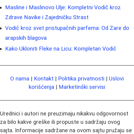
Masline i Maslinovo Ulje: Kompletni Vodič kroz
Zdrave Navike i Zajedničku Strast
Vodič kroz svet pristupačnih parfema: Od Zare do
arapskih blagova
Kako Ukloniti Fleke na Licu: Kompletan Vodič
O nama
|
Kontakt
|
Politika privatnosti
|
Uslovi
korišćenja
|
Marketinški servisi
Urednici i autori ne preuzimaju nikakvu odgovornost
za bilo kakve greške ili propuste u sadržaju ovog
sajta. Informacije sadržane na ovom sajtu pružaju se