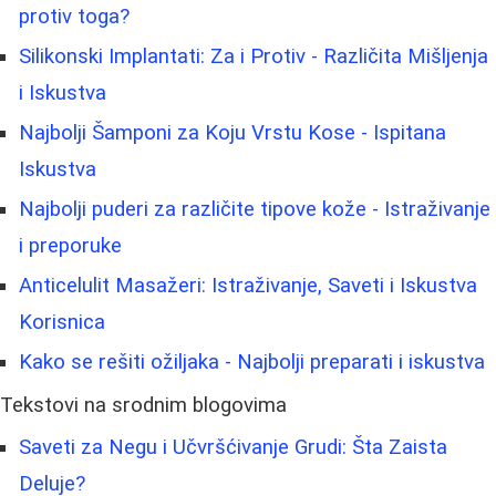
protiv toga?
Silikonski Implantati: Za i Protiv - Različita Mišljenja
i Iskustva
Najbolji Šamponi za Koju Vrstu Kose - Ispitana
Iskustva
Najbolji puderi za različite tipove kože - Istraživanje
i preporuke
Anticelulit Masažeri: Istraživanje, Saveti i Iskustva
Korisnica
Kako se rešiti ožiljaka - Najbolji preparati i iskustva
Tekstovi na srodnim blogovima
Saveti za Negu i Učvršćivanje Grudi: Šta Zaista
Deluje?