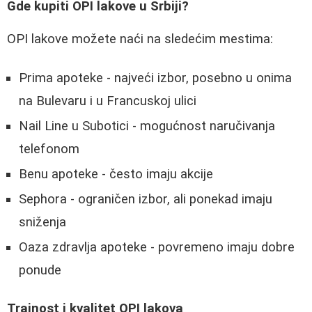
Gde kupiti OPI lakove u Srbiji?
OPI lakove možete naći na sledećim mestima:
Prima apoteke - najveći izbor, posebno u onima
na Bulevaru i u Francuskoj ulici
Nail Line u Subotici - mogućnost naručivanja
telefonom
Benu apoteke - često imaju akcije
Sephora - ograničen izbor, ali ponekad imaju
sniženja
Oaza zdravlja apoteke - povremeno imaju dobre
ponude
Trajnost i kvalitet OPI lakova