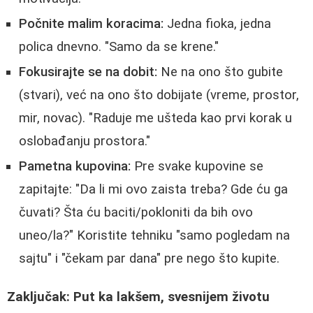
Počnite malim koracima:
Jedna fioka, jedna
polica dnevno. "Samo da se krene."
Fokusirajte se na dobit:
Ne na ono što gubite
(stvari), već na ono što dobijate (vreme, prostor,
mir, novac). "Raduje me ušteda kao prvi korak u
oslobađanju prostora."
Pametna kupovina:
Pre svake kupovine se
zapitajte: "Da li mi ovo zaista treba? Gde ću ga
čuvati? Šta ću baciti/pokloniti da bih ovo
uneo/la?" Koristite tehniku "samo pogledam na
sajtu" i "čekam par dana" pre nego što kupite.
Zaključak: Put ka lakšem, svesnijem životu