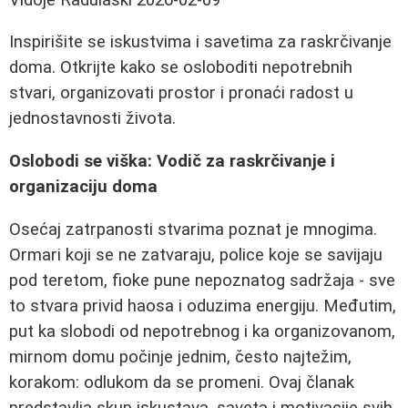
Inspirišite se iskustvima i savetima za raskrčivanje
doma. Otkrijte kako se osloboditi nepotrebnih
stvari, organizovati prostor i pronaći radost u
jednostavnosti života.
Oslobodi se viška: Vodič za raskrčivanje i
organizaciju doma
Osećaj zatrpanosti stvarima poznat je mnogima.
Ormari koji se ne zatvaraju, police koje se savijaju
pod teretom, fioke pune nepoznatog sadržaja - sve
to stvara privid haosa i oduzima energiju. Međutim,
put ka slobodi od nepotrebnog i ka organizovanom,
mirnom domu počinje jednim, često najtežim,
korakom: odlukom da se promeni. Ovaj članak
predstavlja skup iskustava, saveta i motivacije svih