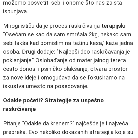
možemo posvetiti sebi i onome što nas zaista
ispunjava.
Mnogi ističu da je proces raskrčivanja
terapijski
.
"Osećam se kao da sam smršala 2kg, nekako sam
sebi lakša kad pomislim na težinu kesa," kaže jedna
osoba. Drugi dodaje: "Najlepši deo raskrčavanja je
poklanjanje." Oslobađanje od materijalnog tereta
često donosi i psihičko olakšanje, otvara prostor
za nove ideje i omogućava da se fokusiramo na
iskustva umesto na posedovanje.
Odakle početi? Strategije za uspešno
raskrčivanje
Pitanje "Odakle da krenem?" najčešće je i najveća
prepreka. Evo nekoliko dokazanih strategija koje su