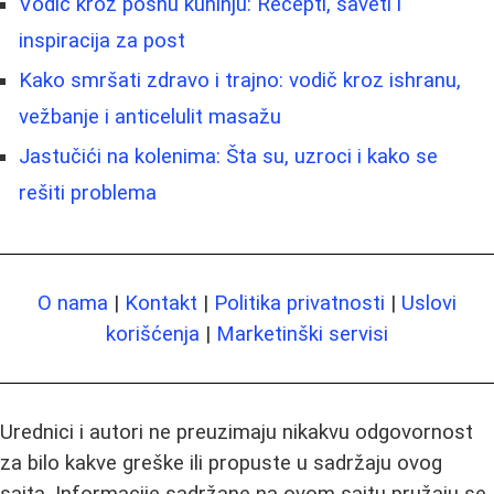
Vodič kroz posnu kuhinju: Recepti, saveti i
inspiracija za post
Kako smršati zdravo i trajno: vodič kroz ishranu,
vežbanje i anticelulit masažu
Jastučići na kolenima: Šta su, uzroci i kako se
rešiti problema
O nama
|
Kontakt
|
Politika privatnosti
|
Uslovi
korišćenja
|
Marketinški servisi
Urednici i autori ne preuzimaju nikakvu odgovornost
za bilo kakve greške ili propuste u sadržaju ovog