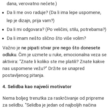
dana, verovatno nećete.)
Da li me ovo raduje? (Da li ima lepe uspomene,
lep je dizajn, prija vam?)
Da li mi odgovara? (Po veličini, stilu, potrebama?)
Da li imam nešto slično što više volim?
Važno je
ne pipati stvar pre nego što donesete
odluku
. Čim je uzmete u ruke, emocionalna veza se
aktivira: "Znate li koliko ste me platili? Znate kakve
nas uspomene vežu?" Držite se unapred
postavljenog pitanja.
4. Selidba kao najveći motivator
Nema boljeg trenutka za raskrčivanje od pripreme
za selidbu. "Selidba je jedan od najboljih načina