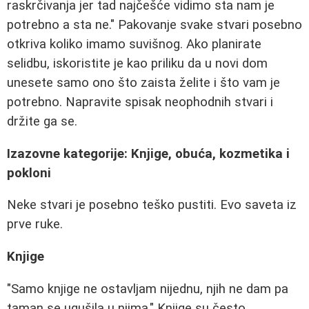
raskrčivanja jer tad najčešće vidimo sta nam je
potrebno a sta ne." Pakovanje svake stvari posebno
otkriva koliko imamo suvišnog. Ako planirate
selidbu, iskoristite je kao priliku da u novi dom
unesete samo ono što zaista želite i što vam je
potrebno. Napravite spisak neophodnih stvari i
držite ga se.
Izazovne kategorije: Knjige, obuća, kozmetika i
pokloni
Neke stvari je posebno teško pustiti. Evo saveta iz
prve ruke.
Knjige
"Samo knjige ne ostavljam nijednu, njih ne dam pa
taman se ugušila u njima." Knjige su često