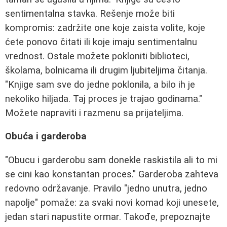
sentimentalna stavka. Rešenje može biti
kompromis: zadržite one koje zaista volite, koje
ćete ponovo čitati ili koje imaju sentimentalnu
vrednost. Ostale možete pokloniti biblioteci,
školama, bolnicama ili drugim ljubiteljima čitanja.
"Knjige sam sve do jedne poklonila, a bilo ih je
nekoliko hiljada. Taj proces je trajao godinama."
Možete napraviti i razmenu sa prijateljima.
Obuća i garderoba
"Obucu i garderobu sam donekle raskistila ali to mi
se cini kao konstantan proces." Garderoba zahteva
redovno održavanje. Pravilo "jedno unutra, jedno
napolje" pomaže: za svaki novi komad koji unesete,
jedan stari napustite ormar. Takođe, prepoznajte