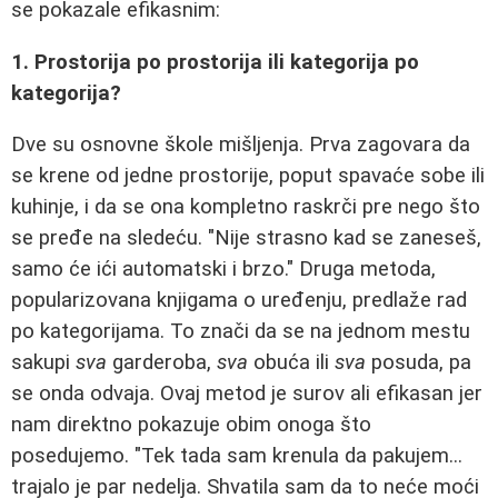
se pokazale efikasnim:
1. Prostorija po prostorija ili kategorija po
kategorija?
Dve su osnovne škole mišljenja. Prva zagovara da
se krene od jedne prostorije, poput spavaće sobe ili
kuhinje, i da se ona kompletno raskrči pre nego što
se pređe na sledeću. "Nije strasno kad se zaneseš,
samo će ići automatski i brzo." Druga metoda,
popularizovana knjigama o uređenju, predlaže rad
po kategorijama. To znači da se na jednom mestu
sakupi
sva
garderoba,
sva
obuća ili
sva
posuda, pa
se onda odvaja. Ovaj metod je surov ali efikasan jer
nam direktno pokazuje obim onoga što
posedujemo. "Tek tada sam krenula da pakujem...
trajalo je par nedelja. Shvatila sam da to neće moći