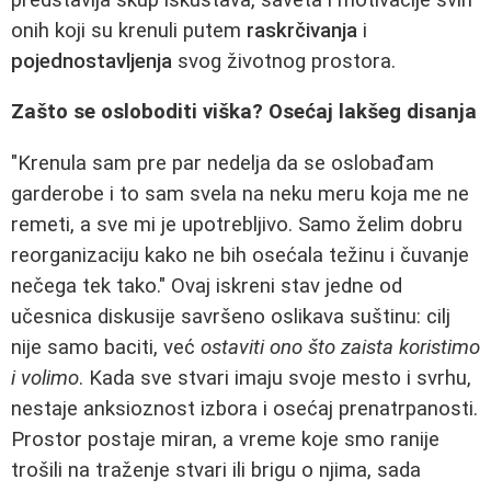
onih koji su krenuli putem
raskrčivanja
i
pojednostavljenja
svog životnog prostora.
Zašto se osloboditi viška? Osećaj lakšeg disanja
"Krenula sam pre par nedelja da se oslobađam
garderobe i to sam svela na neku meru koja me ne
remeti, a sve mi je upotrebljivo. Samo želim dobru
reorganizaciju kako ne bih osećala težinu i čuvanje
nečega tek tako." Ovaj iskreni stav jedne od
učesnica diskusije savršeno oslikava suštinu: cilj
nije samo baciti, već
ostaviti ono što zaista koristimo
i volimo
. Kada sve stvari imaju svoje mesto i svrhu,
nestaje anksioznost izbora i osećaj prenatrpanosti.
Prostor postaje miran, a vreme koje smo ranije
trošili na traženje stvari ili brigu o njima, sada