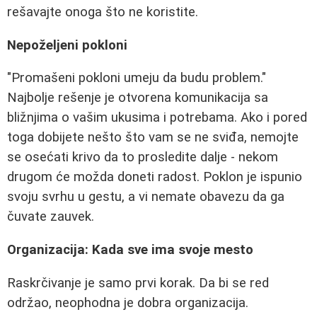
rešavajte onoga što ne koristite.
Nepoželjeni pokloni
"Promašeni pokloni umeju da budu problem."
Najbolje rešenje je otvorena komunikacija sa
bližnjima o vašim ukusima i potrebama. Ako i pored
toga dobijete nešto što vam se ne sviđa, nemojte
se osećati krivo da to prosledite dalje - nekom
drugom će možda doneti radost. Poklon je ispunio
svoju svrhu u gestu, a vi nemate obavezu da ga
čuvate zauvek.
Organizacija: Kada sve ima svoje mesto
Raskrčivanje je samo prvi korak. Da bi se red
održao, neophodna je dobra organizacija.