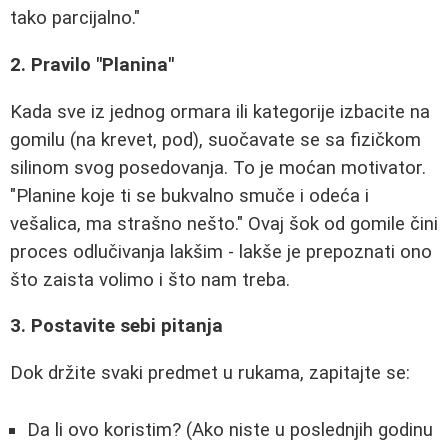
tako parcijalno."
2. Pravilo "Planina"
Kada sve iz jednog ormara ili kategorije izbacite na
gomilu (na krevet, pod), suočavate se sa fizičkom
silinom svog posedovanja. To je moćan motivator.
"Planine koje ti se bukvalno smuče i odeća i
vešalica, ma strašno nešto." Ovaj šok od gomile čini
proces odlučivanja lakšim - lakše je prepoznati ono
što zaista volimo i što nam treba.
3. Postavite sebi pitanja
Dok držite svaki predmet u rukama, zapitajte se:
Da li ovo koristim? (Ako niste u poslednjih godinu