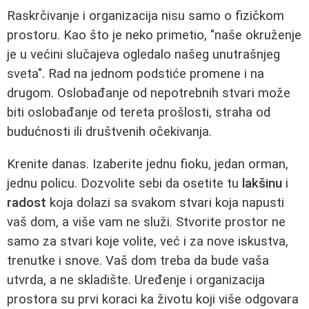
Raskrčivanje i organizacija nisu samo o fizičkom
prostoru. Kao što je neko primetio, "naše okruženje
je u većini slučajeva ogledalo našeg unutrašnjeg
sveta". Rad na jednom podstiće promene i na
drugom. Oslobađanje od nepotrebnih stvari može
biti oslobađanje od tereta prošlosti, straha od
budućnosti ili društvenih očekivanja.
Krenite danas. Izaberite jednu fioku, jedan orman,
jednu policu. Dozvolite sebi da osetite tu
lakšinu
i
radost
koja dolazi sa svakom stvari koja napusti
vaš dom, a više vam ne služi. Stvorite prostor ne
samo za stvari koje volite, već i za nove iskustva,
trenutke i snove. Vaš dom treba da bude vaša
utvrda, a ne skladište. Uređenje i organizacija
prostora su prvi koraci ka životu koji više odgovara