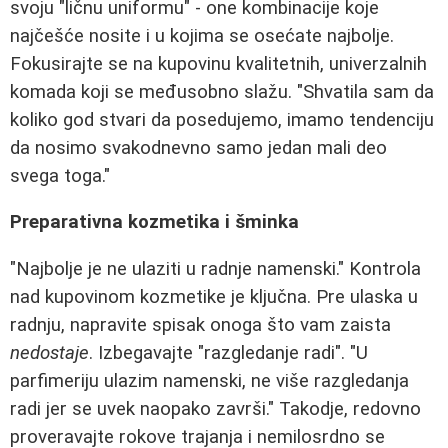
svoju "ličnu uniformu" - one kombinacije koje
najčešće nosite i u kojima se osećate najbolje.
Fokusirajte se na kupovinu kvalitetnih, univerzalnih
komada koji se međusobno slažu. "Shvatila sam da
koliko god stvari da posedujemo, imamo tendenciju
da nosimo svakodnevno samo jedan mali deo
svega toga."
Preparativna kozmetika i šminka
"Najbolje je ne ulaziti u radnje namenski." Kontrola
nad kupovinom kozmetike je ključna. Pre ulaska u
radnju, napravite spisak onoga što vam zaista
nedostaje
. Izbegavajte "razgledanje radi". "U
parfimeriju ulazim namenski, ne više razgledanja
radi jer se uvek naopako završi." Takodje, redovno
proveravajte rokove trajanja i nemilosrdno se