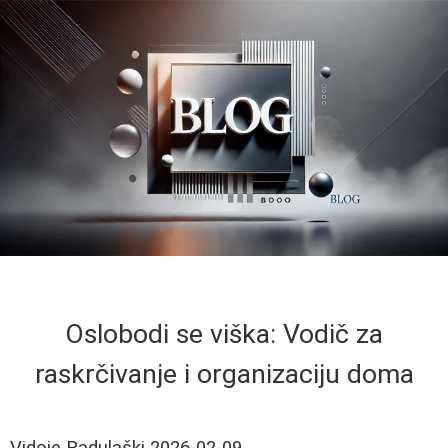
Oslobodi se viška: Vodič za
raskrčivanje i organizaciju doma
Vidoje Radulaški
2026-02-09