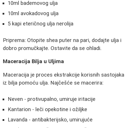
10ml bademovog ulja
10ml avokadovog ulja
5 kapi eteričnog ulja nerolija
Priprema: Otopite shea puter na pari, dodajte ulja i
dobro promučkajte. Ostavite da se ohladi.
Maceracija Bilja u Uljima
Maceracija je proces ekstrakcije korisnih sastojaka
iz bilja pomoću ulja. Najčešće se macerira:
Neven - protivupalno, umiruje iritacije
Kantarion - leči opekotine i ožiljke
Lavanda - antibakterijsko, umirujuće