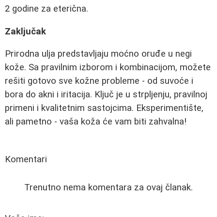
2 godine za eterična.
Zaključak
Prirodna ulja predstavljaju moćno oruđe u negi
kože. Sa pravilnim izborom i kombinacijom, možete
rešiti gotovo sve kožne probleme - od suvoće i
bora do akni i iritacija. Ključ je u strpljenju, pravilnoj
primeni i kvalitetnim sastojcima. Eksperimentište,
ali pametno - vaša koža će vam biti zahvalna!
Komentari
Trenutno nema komentara za ovaj članak.