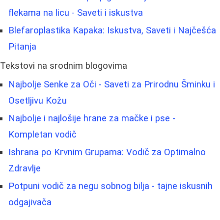
flekama na licu - Saveti i iskustva
Blefaroplastika Kapaka: Iskustva, Saveti i Najčešća
Pitanja
Tekstovi na srodnim blogovima
Najbolje Senke za Oči - Saveti za Prirodnu Šminku i
Osetljivu Kožu
Najbolje i najlošije hrane za mačke i pse -
Kompletan vodič
Ishrana po Krvnim Grupama: Vodič za Optimalno
Zdravlje
Potpuni vodič za negu sobnog bilja - tajne iskusnih
odgajivača