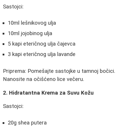
Sastojci:
10ml lešnikovog ulja
10ml jojobinog ulja
5 kapi eteričnog ulja čajevca
3 kapi eteričnog ulja lavande
Priprema: Pomešajte sastojke u tamnoj bočici.
Nanosite na očišćeno lice večeru.
2. Hidratantna Krema za Suvu Kožu
Sastojci:
20g shea putera