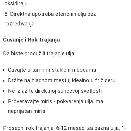
oksidiraju
Direktna upotreba eteričnih ulja bez
razređivanja
Čuvanje i Rok Trajanja
Da biste produžili trajanje ulja:
Čuvajte u tamnim staklenim bocama
Držite na hladnom mestu, idealno u frižideru
Ne izlažite direktnoj sunčevoj svetlosti
Proveravajte miris - pokvarenja ulja ima
neprijatan miris
Prosečni rok trajanja: 6-12 meseci za bazna ulja, 1-