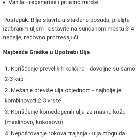
Vanila - regeneriše i prijatno miriše
Postupak: Bilje stavite u staklenu posudu, prelijte
izabranim uljem i ostavite na sunčanom mestu 3-4
nedelje, redovno protresajući.
Najčešće Greške u Upotrebi Ulja
Korišćenje prevelikih količina - dovoljne su samo
2-3 kapi
Mešanje previše ulja odjednom - najbolje je
kombinovati 2-3 vrste
Korišćenje komedogenih ulja za masnu kožu
(maslinovo, kokosovo)
Nepoštovanje rokova trajanja - ulja mogu da