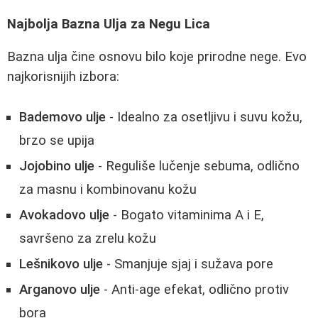
Najbolja Bazna Ulja za Negu Lica
Bazna ulja čine osnovu bilo koje prirodne nege. Evo
najkorisnijih izbora:
Bademovo ulje
- Idealno za osetljivu i suvu kožu,
brzo se upija
Jojobino ulje
- Reguliše lučenje sebuma, odlično
za masnu i kombinovanu kožu
Avokadovo ulje
- Bogato vitaminima A i E,
savršeno za zrelu kožu
Lešnikovo ulje
- Smanjuje sjaj i sužava pore
Arganovo ulje
- Anti-age efekat, odlično protiv
bora