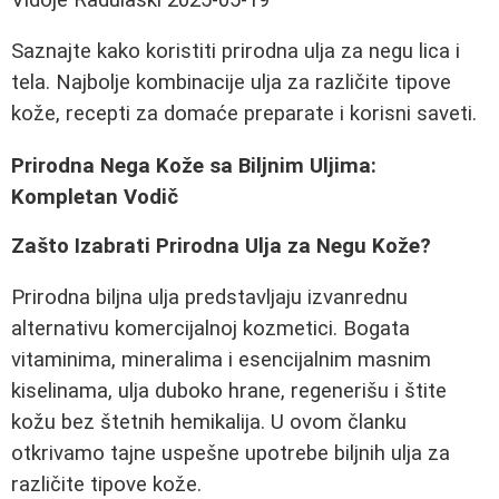
Saznajte kako koristiti prirodna ulja za negu lica i
tela. Najbolje kombinacije ulja za različite tipove
kože, recepti za domaće preparate i korisni saveti.
Prirodna Nega Kože sa Biljnim Uljima:
Kompletan Vodič
Zašto Izabrati Prirodna Ulja za Negu Kože?
Prirodna biljna ulja predstavljaju izvanrednu
alternativu komercijalnoj kozmetici. Bogata
vitaminima, mineralima i esencijalnim masnim
kiselinama, ulja duboko hrane, regenerišu i štite
kožu bez štetnih hemikalija. U ovom članku
otkrivamo tajne uspešne upotrebe biljnih ulja za
različite tipove kože.