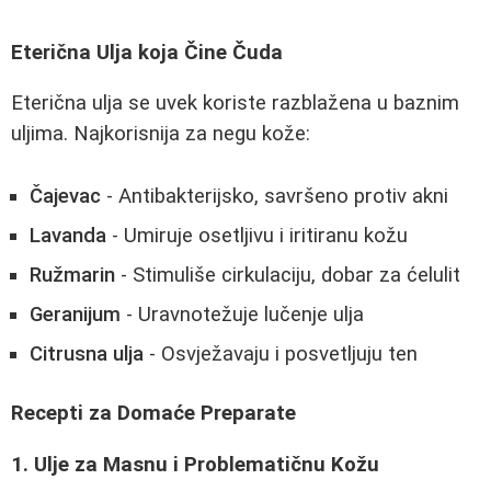
Eterična Ulja koja Čine Čuda
Eterična ulja se uvek koriste razblažena u baznim
uljima. Najkorisnija za negu kože:
Čajevac
- Antibakterijsko, savršeno protiv akni
Lavanda
- Umiruje osetljivu i iritiranu kožu
Ružmarin
- Stimuliše cirkulaciju, dobar za ćelulit
Geranijum
- Uravnotežuje lučenje ulja
Citrusna ulja
- Osvježavaju i posvetljuju ten
Recepti za Domaće Preparate
1. Ulje za Masnu i Problematičnu Kožu