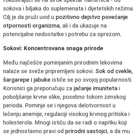
sokova i biljaka do suplemenata i dijetetskih režima.
Cilj je da pruži uvid u
pozitivno dejstvo povećanje
otpornosti organizma
, ali i da ukazuje na
potencijalne nedostatke i potrebu za oprezom.
Sokovi: Koncentrovana snaga prirode
Među najčešće pominjanim prirodnim lekovima
nalaze se sveže pripremljeni sokovi.
Sok od cvekle,
šargarepe i jabuke
ističe se po svojoj popularnosti.
Korisnici ga preporučuju za
jačanje imuniteta
i
poboljšanje krvne slike, posebno tokom zimskog
perioda. Pominje se i njegova delotvornost u
lečenju anemije, regulaciji visokog krvnog pritiska i
holesterola. Mnogi ističu da se radi o napitku koji
se jednostavno pravi od
prirodni sastojci
, a da mu