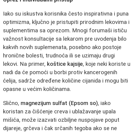
Iako su iskustva korisnika često inspirativna i puna
optimizma, ključno je pristupiti prirodnim lekovima i
suplementima sa oprezom. Mnogi forumaši ističu
važnost konsultacije sa lekarom pre uvodenja bilo
kakvih novih suplemenata, posebno ako postoje
hronične bolesti, trudnoća ili se uzimaju drugi
lekovi. Na primer,
koštice kajsije
, koje neki koriste u
nadi da će pomoći u borbi protiv kancerogenih
ćelija, sadrže određene količine cijanida i mogu biti
opasne u većim količinama.
Slično,
magnezijum sulfat (Epsom so)
, iako
koristan za čišćenje creva i ublažavanje upala
mišića, može izazvati ozbiljne nuspojave poput
dijareje, grčeva i čak srčanih tegoba ako se ne