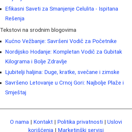
Efikasni Saveti za Smanjenje Celulita - Ispitana
Rešenja
Tekstovi na srodnim blogovima
Kućno Vežbanje: Savršeni Vodič za Početnike
Nordijsko Hodanje: Kompletan Vodič za Gubitak
Kilograma i Bolje Zdravlje
Ljubitelji haljina: Duge, kratke, svečane i zimske
Savršeno Letovanje u Crnoj Gori: Najbolje Plaže i
Smještaj
O nama
|
Kontakt
|
Politika privatnosti
|
Uslovi
korišćenja
|
Marketinški servisi