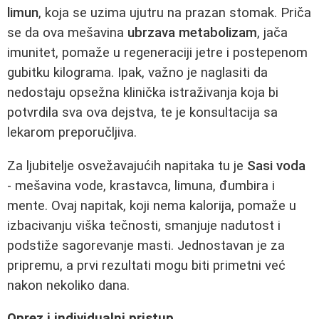
limun
, koja se uzima ujutru na prazan stomak. Priča
se da ova mešavina
ubrzava metabolizam
, jača
imunitet, pomaže u regeneraciji jetre i postepenom
gubitku kilograma. Ipak, važno je naglasiti da
nedostaju opsežna klinička istraživanja koja bi
potvrdila sva ova dejstva, te je konsultacija sa
lekarom preporučljiva.
Za ljubitelje osvežavajućih napitaka tu je
Sasi voda
- mešavina vode, krastavca, limuna, đumbira i
mente. Ovaj napitak, koji nema kalorija, pomaže u
izbacivanju viška tečnosti, smanjuje nadutost i
podstiže sagorevanje masti. Jednostavan je za
pripremu, a prvi rezultati mogu biti primetni već
nakon nekoliko dana.
Oprez i individualni pristup