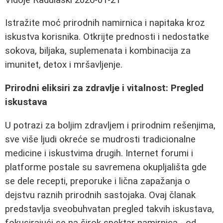
Istražite moć prirodnih namirnica i napitaka kroz
iskustva korisnika. Otkrijte prednosti i nedostatke
sokova, biljaka, suplemenata i kombinacija za
imunitet, detox i mršavljenje.
Prirodni eliksiri za zdravlje i vitalnost: Pregled
iskustava
U potrazi za boljim zdravljem i prirodnim rešenjima,
sve više ljudi okreće se mudrosti tradicionalne
medicine i iskustvima drugih. Internet forumi i
platforme postale su savremena okupljališta gde
se dele recepti, preporuke i lična zapažanja o
dejstvu raznih prirodnih sastojaka. Ovaj članak
predstavlja sveobuhvatan pregled takvih iskustava,
fokusirajući se na širok spektar namirnica - od