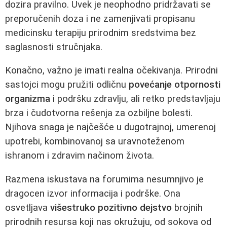
dozira pravilno. Uvek je neophodno pridržavati se
preporučenih doza i ne zamenjivati propisanu
medicinsku terapiju prirodnim sredstvima bez
saglasnosti stručnjaka.
Konačno, važno je imati realna očekivanja. Prirodni
sastojci mogu pružiti odličnu
povećanje otpornosti
organizma
i podršku zdravlju, ali retko predstavljaju
brza i čudotvorna rešenja za ozbiljne bolesti.
Njihova snaga je najčešće u dugotrajnoj, umerenoj
upotrebi, kombinovanoj sa uravnoteženom
ishranom i zdravim načinom života.
Razmena iskustava na forumima nesumnjivo je
dragocen izvor informacija i podrške. Ona
osvetljava
višestruko pozitivno dejstvo
brojnih
prirodnih resursa koji nas okružuju, od sokova od