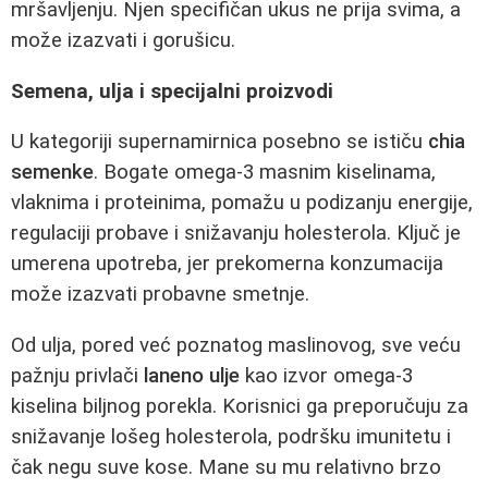
mršavljenju. Njen specifičan ukus ne prija svima, a
može izazvati i gorušicu.
Semena, ulja i specijalni proizvodi
U kategoriji supernamirnica posebno se ističu
chia
semenke
. Bogate omega-3 masnim kiselinama,
vlaknima i proteinima, pomažu u podizanju energije,
regulaciji probave i snižavanju holesterola. Ključ je
umerena upotreba, jer prekomerna konzumacija
može izazvati probavne smetnje.
Od ulja, pored već poznatog maslinovog, sve veću
pažnju privlači
laneno ulje
kao izvor omega-3
kiselina biljnog porekla. Korisnici ga preporučuju za
snižavanje lošeg holesterola, podršku imunitetu i
čak negu suve kose. Mane su mu relativno brzo