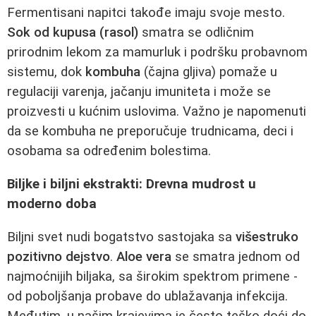
Fermentisani napitci takođe imaju svoje mesto.
Sok od kupusa (rasol)
smatra se odličnim
prirodnim lekom za mamurluk i podršku probavnom
sistemu, dok
kombuha
(čajna gljiva) pomaže u
regulaciji varenja, jačanju imuniteta i može se
proizvesti u kućnim uslovima. Važno je napomenuti
da se kombuha ne preporučuje trudnicama, deci i
osobama sa određenim bolestima.
Biljke i biljni ekstrakti: Drevna mudrost u
moderno doba
Biljni svet nudi bogatstvo sastojaka sa
višestruko
pozitivno dejstvo
.
Aloe vera
se smatra jednom od
najmoćnijih biljaka, sa širokim spektrom primene -
od poboljšanja probave do ublažavanja infekcija.
Međutim, u našim krajevima je često teško doći do