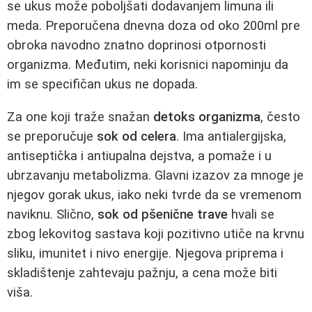
se ukus može poboljšati dodavanjem limuna ili
meda. Preporučena dnevna doza od oko 200ml pre
obroka navodno znatno doprinosi otpornosti
organizma. Međutim, neki korisnici napominju da
im se specifičan ukus ne dopada.
Za one koji traže snažan
detoks organizma
, često
se preporučuje
sok od celera
. Ima antialergijska,
antiseptička i antiupalna dejstva, a pomaže i u
ubrzavanju metabolizma. Glavni izazov za mnoge je
njegov gorak ukus, iako neki tvrde da se vremenom
naviknu. Slično,
sok od pšenične trave
hvali se
zbog lekovitog sastava koji pozitivno utiče na krvnu
sliku, imunitet i nivo energije. Njegova priprema i
skladištenje zahtevaju pažnju, a cena može biti
viša.