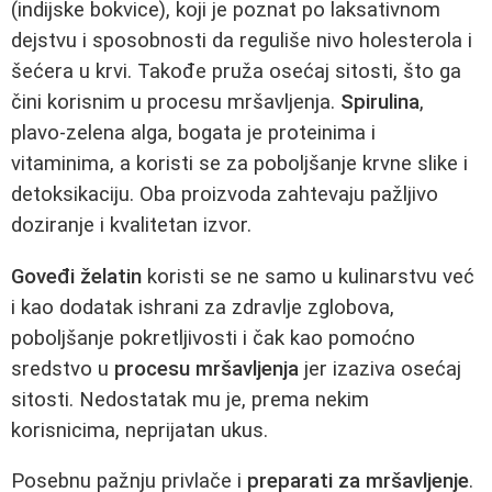
(indijske bokvice), koji je poznat po laksativnom
dejstvu i sposobnosti da reguliše nivo holesterola i
šećera u krvi. Takođe pruža osećaj sitosti, što ga
čini korisnim u procesu mršavljenja.
Spirulina
,
plavo-zelena alga, bogata je proteinima i
vitaminima, a koristi se za poboljšanje krvne slike i
detoksikaciju. Oba proizvoda zahtevaju pažljivo
doziranje i kvalitetan izvor.
Goveđi želatin
koristi se ne samo u kulinarstvu već
i kao dodatak ishrani za zdravlje zglobova,
poboljšanje pokretljivosti i čak kao pomoćno
sredstvo u
procesu mršavljenja
jer izaziva osećaj
sitosti. Nedostatak mu je, prema nekim
korisnicima, neprijatan ukus.
Posebnu pažnju privlače i
preparati za mršavljenje
.