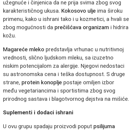
užegnuće i činjenica da ne prija svima zbog svog
karakterističnog ukusa.
Kokosovo ulje
ima široku
primenu, kako u ishrani tako i u kozmetici, a hvali se
zbog mogućnosti da
prečišćava organizam
i hidrira
kožu.
Magareće mleko
predstavlja vrhunac u nutritivnoj
vrednosti, slično ljudskom mleku, sa izuzetno
niskim potencijalom za alergije. Njegovi nedostaci
su astronomska cena i teška dostupnost. S druge
strane,
protein konoplje
postaje omiljen izbor
među vegetariancima i sportistima zbog svog
prirodnog sastava i blagotvornog dejstva na mišiće.
Suplementi i dodaci ishrani
U ovu grupu spadaju proizvodi poput
psilijuma