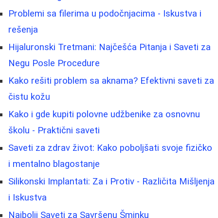
Problemi sa filerima u podočnjacima - Iskustva i
rešenja
Hijaluronski Tretmani: Najčešća Pitanja i Saveti za
Negu Posle Procedure
Kako rešiti problem sa aknama? Efektivni saveti za
čistu kožu
Kako i gde kupiti polovne udžbenike za osnovnu
školu - Praktični saveti
Saveti za zdrav život: Kako poboljšati svoje fizičko
i mentalno blagostanje
Silikonski Implantati: Za i Protiv - Različita Mišljenja
i Iskustva
Najbolji Saveti za Savršenu Šminku