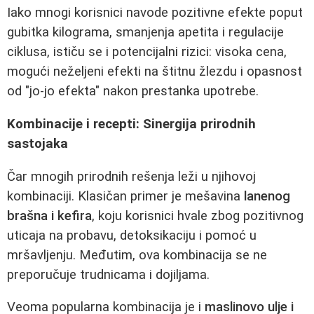
Iako mnogi korisnici navode pozitivne efekte poput
gubitka kilograma, smanjenja apetita i regulacije
ciklusa, ističu se i potencijalni rizici: visoka cena,
mogući neželjeni efekti na štitnu žlezdu i opasnost
od "jo-jo efekta" nakon prestanka upotrebe.
Kombinacije i recepti: Sinergija prirodnih
sastojaka
Čar mnogih prirodnih rešenja leži u njihovoj
kombinaciji. Klasičan primer je mešavina
lanenog
brašna i kefira
, koju korisnici hvale zbog pozitivnog
uticaja na probavu, detoksikaciju i pomoć u
mršavljenju. Međutim, ova kombinacija se ne
preporučuje trudnicama i dojiljama.
Veoma popularna kombinacija je i
maslinovo ulje i