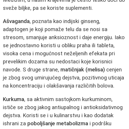
sveže biljke, pa se koriste suplementi.
Ašvaganda
, poznata kao indijski ginseng,
adaptogen je koji pomaže telu da se nosi sa
stresom, smanjuje anksioznost i daje energiju. Iako
se jednostavno koristi u obliku praha ili tableta,
visoka cena i mogućnost neželjenih efekata pri
prevelikim dozama su nedostaci koje korisnici
navode. S druge strane,
matičnjak (melisa)
cenjen
je zbog svog umirujućeg dejstva, pozitivnog uticaja
na koncentraciju i olakšavanja različitih bolova.
Kurkuma
, sa aktivnim sastojkom kurkuminom,
ističe se zbog jakog antiupalnog i antioksidativnog
dejstva. Koristi se i u kulinarstvu i kao dodatak
ishrani za
poboljšanje metabolizma
i podršku