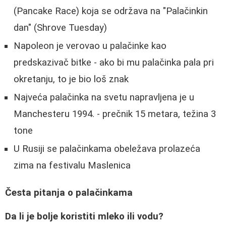
(Pancake Race) koja se održava na "Palačinkin
dan" (Shrove Tuesday)
Napoleon je verovao u palačinke kao
predskazivač bitke - ako bi mu palačinka pala pri
okretanju, to je bio loš znak
Najveća palačinka na svetu napravljena je u
Manchesteru 1994. - prečnik 15 metara, težina 3
tone
U Rusiji se palačinkama obeležava prolazeća
zima na festivalu Maslenica
Česta pitanja o palačinkama
Da li je bolje koristiti mleko ili vodu?