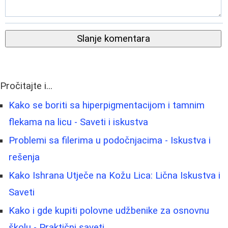
Slanje komentara
Pročitajte i...
Kako se boriti sa hiperpigmentacijom i tamnim
flekama na licu - Saveti i iskustva
Problemi sa filerima u podočnjacima - Iskustva i
rešenja
Kako Ishrana Utječe na Kožu Lica: Lična Iskustva i
Saveti
Kako i gde kupiti polovne udžbenike za osnovnu
školu - Praktični saveti