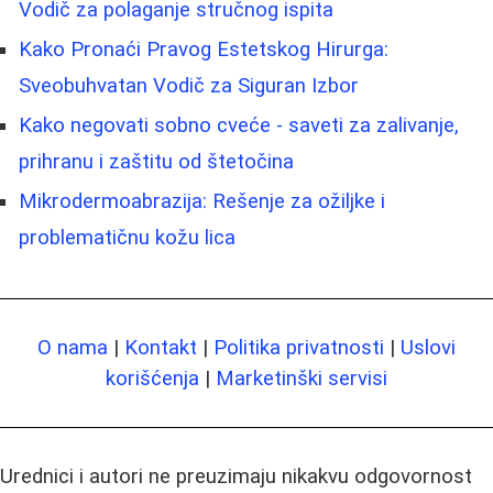
Vodič za polaganje stručnog ispita
Kako Pronaći Pravog Estetskog Hirurga:
Sveobuhvatan Vodič za Siguran Izbor
Kako negovati sobno cveće - saveti za zalivanje,
prihranu i zaštitu od štetočina
Mikrodermoabrazija: Rešenje za ožiljke i
problematičnu kožu lica
O nama
|
Kontakt
|
Politika privatnosti
|
Uslovi
korišćenja
|
Marketinški servisi
Urednici i autori ne preuzimaju nikakvu odgovornost