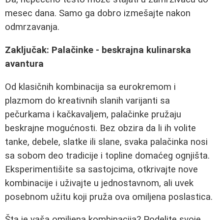
mesec dana. Samo ga dobro izmešajte nakon
odmrzavanja.
Zaključak: Palačinke - beskrajna kulinarska
avantura
Od klasičnih kombinacija sa eurokremom i
plazmom do kreativnih slanih varijanti sa
pečurkama i kačkavaljem, palačinke pružaju
beskrajne mogućnosti. Bez obzira da li ih volite
tanke, debele, slatke ili slane, svaka palačinka nosi
sa sobom deo tradicije i topline domaćeg ognjišta.
Eksperimentišite sa sastojcima, otkrivajte nove
kombinacije i uživajte u jednostavnom, ali uvek
posebnom užitu koji pruža ova omiljena poslastica.
Šta je vaša omiljena kombinacija? Podelite svoje