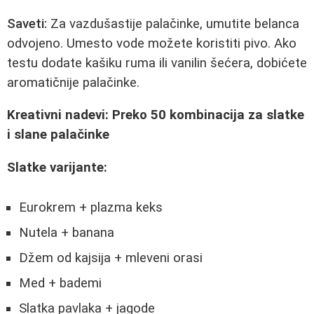
Saveti:
Za vazdušastije palačinke, umutite belanca
odvojeno. Umesto vode možete koristiti pivo. Ako
testu dodate kašiku ruma ili vanilin šećera, dobićete
aromatičnije palačinke.
Kreativni nadevi: Preko 50 kombinacija za slatke
i slane palačinke
Slatke varijante:
Eurokrem + plazma keks
Nutela + banana
Džem od kajsija + mleveni orasi
Med + bademi
Slatka pavlaka + jagode