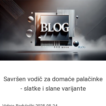
Savršen vodič za domaće palačinke
- slatke i slane varijante
Vidoje Radulaški
2025-05-24