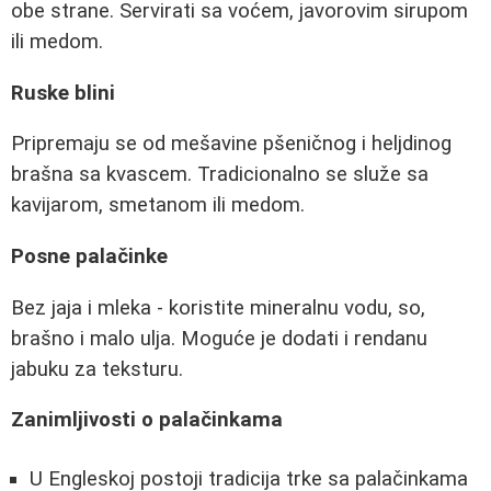
obe strane. Servirati sa voćem, javorovim sirupom
ili medom.
Ruske blini
Pripremaju se od mešavine pšeničnog i heljdinog
brašna sa kvascem. Tradicionalno se služe sa
kavijarom, smetanom ili medom.
Posne palačinke
Bez jaja i mleka - koristite mineralnu vodu, so,
brašno i malo ulja. Moguće je dodati i rendanu
jabuku za teksturu.
Zanimljivosti o palačinkama
U Engleskoj postoji tradicija trke sa palačinkama