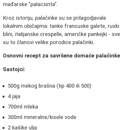
mađarske "palacsinta".
Kroz istoriju, palačinke su se prilagodjavale
lokalnim običajima: tanke francuske galete, ruski
blini, italijanske crespelle, američke pankejki - sve
su to članovi velike porodice palačinki.
Osnovni recept za savršene domaće palačinke
Sastojci:
500g mekog brašna (tip 400 ili 500)
4 jaja
700ml mleka
300ml mineralne/kisele vode
2 kašike ulja