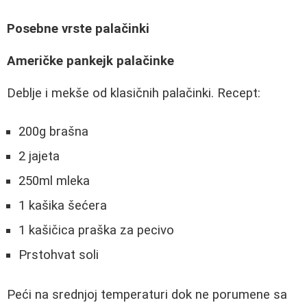
Posebne vrste palačinki
Američke pankejk palačinke
Deblje i mekše od klasičnih palačinki. Recept:
200g brašna
2 jajeta
250ml mleka
1 kašika šećera
1 kašičica praška za pecivo
Prstohvat soli
Peći na srednjoj temperaturi dok ne porumene sa