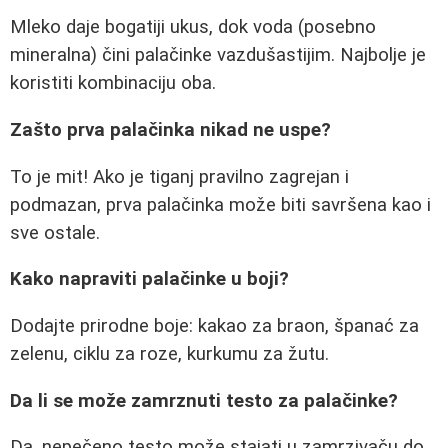
Mleko daje bogatiji ukus, dok voda (posebno
mineralna) čini palačinke vazdušastijim. Najbolje je
koristiti kombinaciju oba.
Zašto prva palačinka nikad ne uspe?
To je mit! Ako je tiganj pravilno zagrejan i
podmazan, prva palačinka može biti savršena kao i
sve ostale.
Kako napraviti palačinke u boji?
Dodajte prirodne boje: kakao za braon, španać za
zelenu, ciklu za roze, kurkumu za žutu.
Da li se može zamrznuti testo za palačinke?
Da, nepečeno testo može stajati u zamrzivaču do