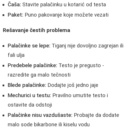
Čaša:
Stavite palačinku u kotarić od testa
Paket:
Puno pakovanje koje možete vezati
Rešavanje čestih problema
Palačinke se lepe:
Tiganj nije dovoljno zagrejan ili
fali ulja
Predebele palačinke:
Testo je pregusto -
razredite ga malo tečnosti
Blede palačinke:
Dodajte još jedno jaje
Mechurici u testu:
Pravilno umutite testo i
ostavite da odstoji
Palačinke nisu vazdušaste:
Probajte da dodate
malo sode bikarbone ili kiselu vodu