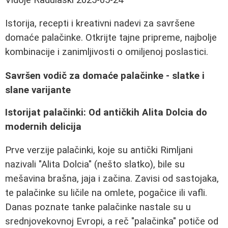
Istorija, recepti i kreativni nadevi za savršene
domaće palačinke. Otkrijte tajne pripreme, najbolje
kombinacije i zanimljivosti o omiljenoj poslastici.
Savršen vodič za domaće palačinke - slatke i
slane varijante
Istorijat palačinki: Od antičkih Alita Dolcia do
modernih delicija
Prve verzije palačinki, koje su antički Rimljani
nazivali "Alita Dolcia" (nešto slatko), bile su
mešavina brašna, jaja i začina. Zavisi od sastojaka,
te palačinke su ličile na omlete, pogačice ili vafli.
Danas poznate tanke palačinke nastale su u
srednjovekovnoj Evropi, a reč "palačinka" potiče od