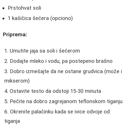
Prstohvat soli
1 kašičica šećera (opciono)
Priprema:
Umutite jaja sa soli i šećerom
Dodajte mleko i vodu, pa postepeno brašno
Dobro izmešajte da ne ostane grudvica (može i
mikserom)
Ostavite testo da odstoji 15-30 minuta
Pečite na dobro zagrejanom teflonskom tiganju
Okrenite palačinku kada se ivice odvoje od
tiganja