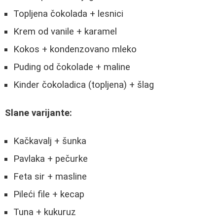
Topljena čokolada + lesnici
Krem od vanile + karamel
Kokos + kondenzovano mleko
Puding od čokolade + maline
Kinder čokoladica (topljena) + šlag
Slane varijante:
Kačkavalj + šunka
Pavlaka + pečurke
Feta sir + masline
Pileći file + kecap
Tuna + kukuruz