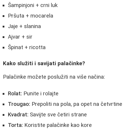
Šampinjoni + crni luk
Pršuta + mocarela
Jaje + slanina
Ajvar + sir
Špinat + ricotta
Kako služiti i savijati palačinke?
Palačinke možete poslužiti na više načina:
Rolat:
Punite i rolajte
Trougao:
Prepoliti na pola, pa opet na četvrtine
Kvadrat:
Savijte sve četiri strane
Torta:
Koristite palačinke kao kore