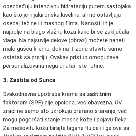
obezbeđuju intenzivnu hidrataciju putem sastojaka
kao što je hijaluronska kiselina, ali ne ostavljaju
osećaj težine ili masnog filma. Nanositi ih je
najbolje na blago vlažnu kožu kako bi se zaključala
vlaga. Na najsuvlje delove (obraz) možete naneti
malo gušću kremu, dok na T-zonu stavite samo
ostatak sa prstiju. Ovakav pristup omogućava
personalizovanu negu unutar iste rutine.
3. Zaštita od Sunca
Svakodnevna upotreba kreme sa
zaštitnim
faktorom
(SPF) nije opciona, već obavezna. UV
zraci ne samo što uzrokuju prerano starenje, već
mogu pogoršati stanje masne kože i pojavu fleka.
Za mešovitu kožu birajte lagane fluide ili gelove sa