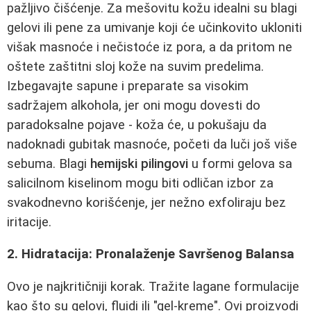
pažljivo čišćenje. Za mešovitu kožu idealni su blagi
gelovi ili pene za umivanje koji će učinkovito ukloniti
višak masnoće i nečistoće iz pora, a da pritom ne
oštete zaštitni sloj kože na suvim predelima.
Izbegavajte sapune i preparate sa visokim
sadržajem alkohola, jer oni mogu dovesti do
paradoksalne pojave - koža će, u pokušaju da
nadoknadi gubitak masnoće, početi da luči još više
sebuma. Blagi
hemijski pilingovi
u formi gelova sa
salicilnom kiselinom mogu biti odličan izbor za
svakodnevno korišćenje, jer nežno exfoliraju bez
iritacije.
2. Hidratacija: Pronalaženje Savršenog Balansa
Ovo je najkritičniji korak. Tražite lagane formulacije
kao što su gelovi, fluidi ili "gel-kreme". Ovi proizvodi