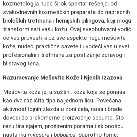
kozmetologija nude širok spektar rešenja, od
svakodnevnih kozmetičkih preparata do naprednih
bioloških tretmana
i
hemijskih pilingova
, koji mogu
transformisati vašu kožu. Ovaj sveobuhvatni vodić
će vas provesti kroz sve aspekte negu mešovite
kože, nudeći praktične savete i uvodeći vas u svet
profesionalnih tretmana za postizanje zdravog i
blistavog tena.
Razumevanje Mešovite Kože i Njenih Izazova
Mešovita koža je, u suštini, koža koja se ponaša
kao dva različita tipa na jednom licu. Povećana
aktivnost lojnih žlezda u zoní čela, nosa i brade
dovodi do prekomerne proizvodnje sebuma, što
rezultira sjajem, proširenim porama i sklonošću
nastanku
mitesera
i
bubuljica
. Suprotno tome,