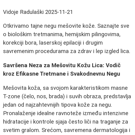
Vidoje Radulaški
2025-11-21
Otkrivamo tajne negu mešovite kože. Saznajte sve
o biološkim tretmanima, hemijskim pilingovima,
korekciji bora, laserskoj epilaciji i drugim
savremenim procedurama za zdrav i lep izgled lica.
Savršena Neza za Mešovitu Kožu Lica: Vodič
kroz Efikasne Tretmane i Svakodnevnu Negu
Mešovita koža, sa svojom karakteristikom masne
T-zone (čelo, nos, brada) i suvih obraza, predstavlja
jedan od najzahtevnijih tipova kože za negu.
Pronalaženje idealne ravnoteže između intenzivne
hidratacije i kontrole sjaja često liči na traganje za
svetim gralom. Srećom, savremena dermatologija i