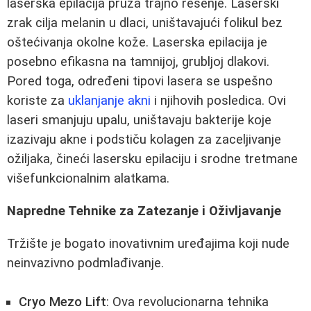
laserska epilacija pruža trajno rešenje. Laserski
zrak cilja melanin u dlaci, uništavajući folikul bez
oštećivanja okolne kože. Laserska epilacija je
posebno efikasna na tamnijoj, grubljoj dlakovi.
Pored toga, određeni tipovi lasera se uspešno
koriste za
uklanjanje akni
i njihovih posledica. Ovi
laseri smanjuju upalu, uništavaju bakterije koje
izazivaju akne i podstiču kolagen za zaceljivanje
ožiljaka, čineći lasersku epilaciju i srodne tretmane
višefunkcionalnim alatkama.
Napredne Tehnike za Zatezanje i Oživljavanje
Tržište je bogato inovativnim uređajima koji nude
neinvazivno podmlađivanje.
Cryo Mezo Lift
: Ova revolucionarna tehnika