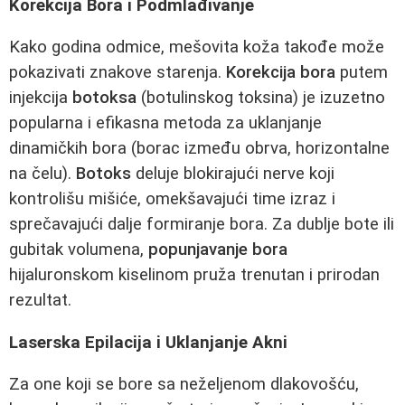
Korekcija Bora i Podmlađivanje
Kako godina odmice, mešovita koža takođe može
pokazivati znakove starenja.
Korekcija bora
putem
injekcija
botoksa
(botulinskog toksina) je izuzetno
popularna i efikasna metoda za uklanjanje
dinamičkih bora (borac između obrva, horizontalne
na čelu).
Botoks
deluje blokirajući nerve koji
kontrolišu mišiće, omekšavajući time izraz i
sprečavajući dalje formiranje bora. Za dublje bote ili
gubitak volumena,
popunjavanje bora
hijaluronskom kiselinom pruža trenutan i prirodan
rezultat.
Laserska Epilacija i Uklanjanje Akni
Za one koji se bore sa neželjenom dlakovošću,