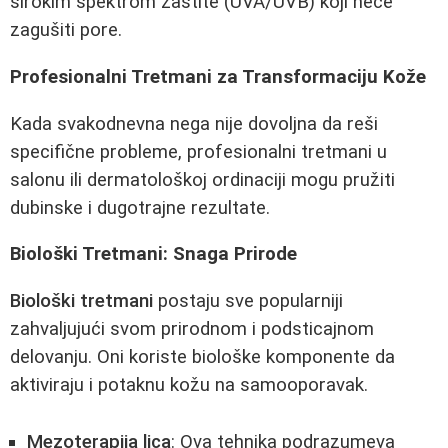
širokim spektrom zaštite (UVA/UVB) koji neće
zagušiti pore.
Profesionalni Tretmani za Transformaciju Kože
Kada svakodnevna nega nije dovoljna da reši
specifične probleme, profesionalni tretmani u
salonu ili dermatološkoj ordinaciji mogu pružiti
dubinske i dugotrajne rezultate.
Biološki Tretmani: Snaga Prirode
Biološki tretmani
postaju sve popularniji
zahvaljujući svom prirodnom i podsticajnom
delovanju. Oni koriste biološke komponente da
aktiviraju i potaknu kožu na samooporavak.
Mezoterapija lica
: Ova tehnika podrazumeva