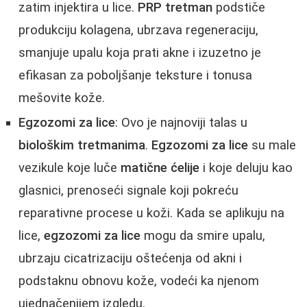
zatim injektira u lice.
PRP tretman
podstiče
produkciju kolagena, ubrzava regeneraciju,
smanjuje upalu koja prati akne i izuzetno je
efikasan za poboljšanje teksture i tonusa
mešovite kože.
Egzozomi za lice
: Ovo je najnoviji talas u
biološkim tretmanima
.
Egzozomi za lice
su male
vezikule koje luče
matične ćelije
i koje deluju kao
glasnici, prenoseći signale koji pokreću
reparativne procese u koži. Kada se aplikuju na
lice,
egzozomi za lice
mogu da smire upalu,
ubrzaju cicatrizaciju oštećenja od akni i
podstaknu obnovu kože, vodeći ka njenom
ujednačenijem izgledu.