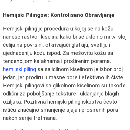
Hemijski Pilingovi: Kontrolisano Obnavljanje
Hemijski piling je procedura u kojoj se na kožu
nanese rastvor kiselina kako bi se uklonio mrtvi sloj
ćelija na površini, otkrivajući glatkiju, svetliju i
ujednačeniju kožu ispod. Za mešovitu kožu sa
tendencijom ka aknama i proširenim porama,
hemijski piling
sa salicilnom kiselinom je izbor broj
jedan, jer prodiru u masne pore i efektivno ih čiste.
Hemijski pilingovi sa glikolnom kiselinom su takođe
odlični za poboljšanje teksture i uklanjanje blagih
ožiljaka. Pozitivna hemijski piling iskustva često
ističu značajno smanjenje sjaja i proširenih pora
nakon serije tretmana.