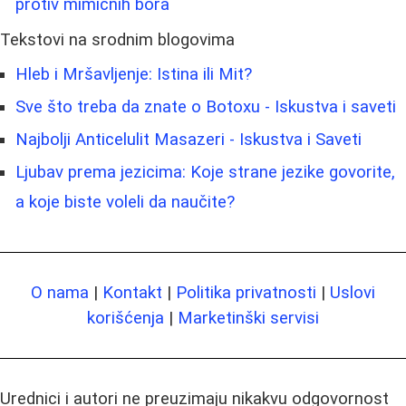
protiv mimičnih bora
Tekstovi na srodnim blogovima
Hleb i Mršavljenje: Istina ili Mit?
Sve što treba da znate o Botoxu - Iskustva i saveti
Najbolji Anticelulit Masazeri - Iskustva i Saveti
Ljubav prema jezicima: Koje strane jezike govorite,
a koje biste voleli da naučite?
O nama
|
Kontakt
|
Politika privatnosti
|
Uslovi
korišćenja
|
Marketinški servisi
Urednici i autori ne preuzimaju nikakvu odgovornost