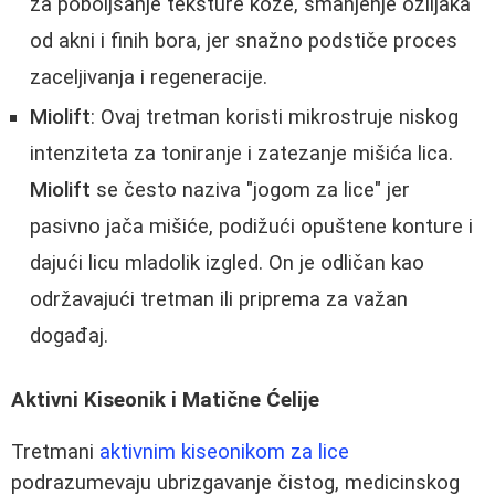
za poboljšanje teksture kože, smanjenje ožiljaka
od akni i finih bora, jer snažno podstiče proces
zaceljivanja i regeneracije.
Miolift
: Ovaj tretman koristi mikrostruje niskog
intenziteta za toniranje i zatezanje mišića lica.
Miolift
se često naziva "jogom za lice" jer
pasivno jača mišiće, podižući opuštene konture i
dajući licu mladolik izgled. On je odličan kao
održavajući tretman ili priprema za važan
događaj.
Aktivni Kiseonik i Matične Ćelije
Tretmani
aktivnim kiseonikom za lice
podrazumevaju ubrizgavanje čistog, medicinskog