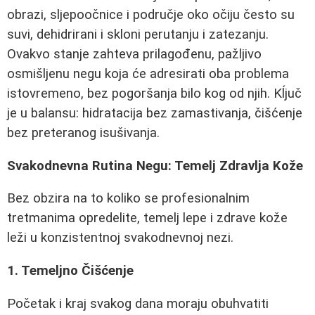
obrazi, sljepoočnice i područje oko očiju često su
suvi, dehidrirani i skloni perutanju i zatezanju.
Ovakvo stanje zahteva prilagođenu, pažljivo
osmišljenu negu koja će adresirati oba problema
istovremeno, bez pogoršanja bilo kog od njih. Kĺjuč
je u balansu: hidratacija bez zamastivanja, čišćenje
bez preteranog isušivanja.
Svakodnevna Rutina Negu: Temelj Zdravlja Kože
Bez obzira na to koliko se profesionalnim
tretmanima opredelite, temelj lepe i zdrave kože
leži u konzistentnoj svakodnevnoj nezi.
1. Temeljno Čišćenje
Početak i kraj svakog dana moraju obuhvatiti