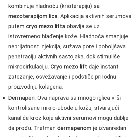
kombinuje hladnoću (krioterapiju) sa
mezoterapijom lica
. Aplikacija aktivnih serumova
putem
cryo mezo lifta
obavlja se uz
istovremeno hlađenje kože. Hladnoća smanjuje
neprijatnost injekcija, sužava pore i poboljšava
penetraciju aktivnih sastojaka, dok stimuliše
mikrocirkulaciju.
Cryo mezo lift
daje instant
zatezanje, osvežavanje i podstiče prirodnu
proizvodnju kolagena.
Dermapen
: Ova naprava sa mnogo iglica vrši
kontrolisane mikro-ubode u kožu, stvarajućí
kanaliće kroz koje aktivni serumovi mogu dublje
da prođu. Tretman
dermapenom
je izvanredan