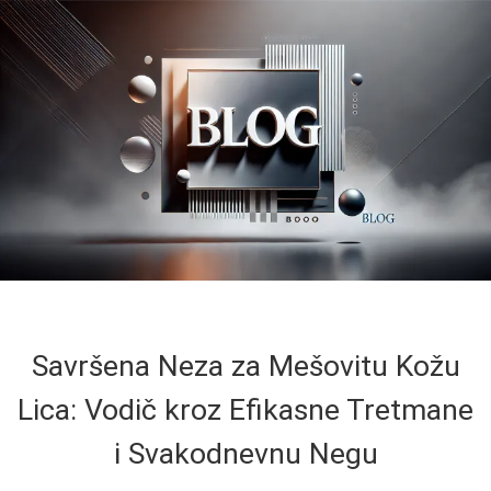
Savršena Neza za Mešovitu Kožu
Lica: Vodič kroz Efikasne Tretmane
i Svakodnevnu Negu