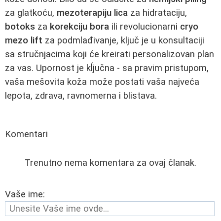
za glatkoću,
mezoterapiju lica
za hidrataciju,
botoks
za
korekciju bora
ili revolucionarni
cryo
mezo lift
za podmlađivanje, ključ je u konsultaciji
sa stručnjacima koji će kreirati personalizovan plan
za vas. Upornost je kĺjučna - sa pravim pristupom,
vaša mešovita koža može postati vaša najveća
lepota, zdrava, ravnomerna i blistava.
Komentari
Trenutno nema komentara za ovaj članak.
Vaše ime: