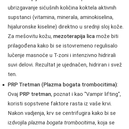
ubrizgavanje sićušnih količina koktela aktivnih
supstanci (vitamina, minerala, aminokiselina,
hijaluronske kiseline) direktno u srednji sloj kože.
Za mešovitu kožu,
mezoterapija lica
može biti
prilagođena kako bi se istovremeno regulisalo
lučenje masnoće u T-zoni i intenzivno hidrirali
suvi delovi. Rezultat je ujednačen, hidriran i svež
ten.
PRP Tretman (Plazma bogata trombocitima)
:
Ovaj
PRP tretman
, poznat i kao "Vampir lifting",
koristi sopstvene faktore rasta iz vaše krvi.
Nakon vadjenja, krv se centrifugira kako bi se
izdvojila
plazma bogata trombocitima
, koja se