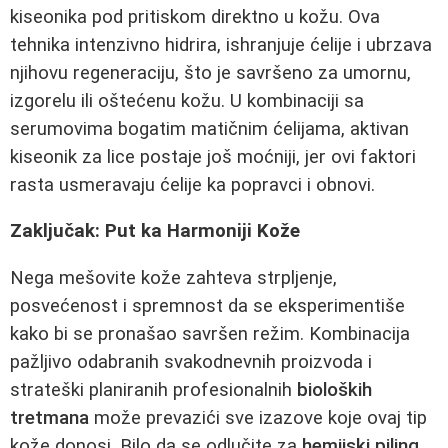
kiseonika pod pritiskom direktno u kožu. Ova
tehnika intenzivno hidrira, ishranjuje ćelije i ubrzava
njihovu regeneraciju, što je savršeno za umornu,
izgorelu ili oštećenu kožu. U kombinaciji sa
serumovima bogatim matičnim ćelijama, aktivan
kiseonik za lice postaje još moćniji, jer ovi faktori
rasta usmeravaju ćelije ka popravci i obnovi.
Zaključak: Put ka Harmoniji Kože
Nega mešovite kože zahteva strpljenje,
posvećenost i spremnost da se eksperimentiše
kako bi se pronašao savršen režim. Kombinacija
pažljivo odabranih svakodnevnih proizvoda i
strateški planiranih profesionalnih
bioloških
tretmana
može prevazići sve izazove koje ovaj tip
kože donosi. Bilo da se odlučite za
hemijski piling