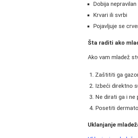
Dobija nepravilan 
Krvari ili svrbi
Pojavljuje se crv
Šta raditi ako ml
Ako vam mladež stv
Zaštititi ga gazo
Izbeći direktno 
Ne dirati ga i n
Posetiti dermato
Uklanjanje mladeža