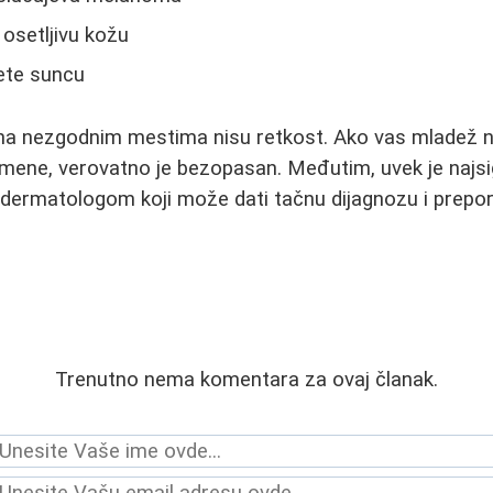
 osetljivu kožu
ete suncu
 na nezgodnim mestima nisu retkost. Ako vas mladež n
mene, verovatno je bezopasan. Međutim, uvek je najsi
dermatologom koji može dati tačnu dijagnozu i preporu
Trenutno nema komentara za ovaj članak.