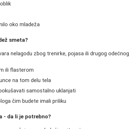
oblik
enilo oko mladeža
adež smeta?
ara nelagodu zbog trenirke, pojasa ili drugog odećno
m ili flasterom
sunce na tom delu tela
e pokušavati samostalno uklanjati
loga čim budete imali priliku
 - da li je potrebno?