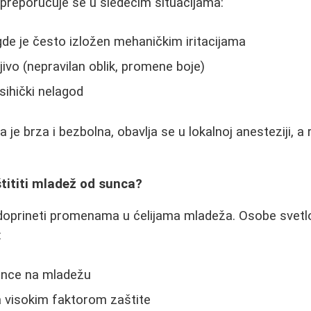
preporučuje se u sledećim situacijama:
de je često izložen mehaničkim iritacijama
ivo (nepravilan oblik, promene boje)
sihički nelagod
 je brza i bezbolna, obavlja se u lokalnoj anesteziji, a
tititi mladež od sunca?
oprineti promenama u ćelijama mladeža. Osobe svetl
:
sunce na mladežu
a visokim faktorom zaštite