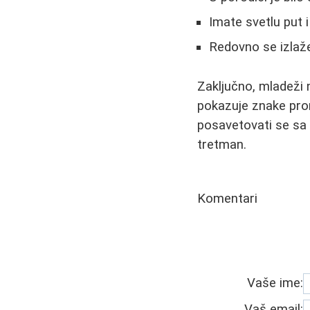
Imate svetlu put i
Redovno se izlaž
Zaključno, mladeži
pokazuje znake pro
posavetovati se sa 
tretman.
Komentari
Vaše ime:
Vaš email: