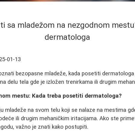
diti sa mladežom na nezgodnom mestu?
dermatologa
25-01-13
znati bezopasne mladeže, kada posetiti dermatologa i 
 delu tela gde je izložen trenirkama ili drugim mehani
nom mestu: Kada treba posetiti dermatologa?
ju mladeže na svom telu koji se nalaze na mestima gde
odeće ili drugim mehaničkim iritacijama. Ako ste primet
agodu, važno je znati kako postupiti.