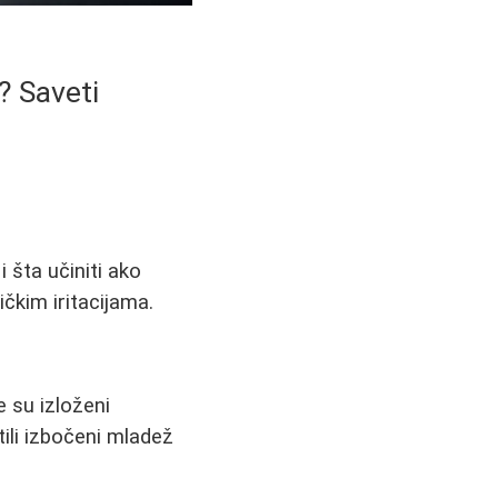
 Saveti
šta učiniti ako
čkim iritacijama.
 su izloženi
ili izbočeni mladež