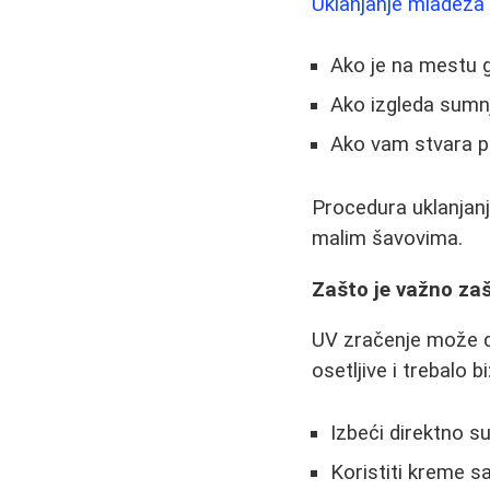
Uklanjanje mladeža
Ako je na mestu g
Ako izgleda sumnj
Ako vam stvara p
Procedura uklanjanja
malim šavovima.
Zašto je važno zaš
UV zračenje može d
osetljive i trebalo bi
Izbeći direktno 
Koristiti kreme s