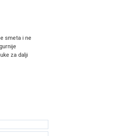
e smeta i ne
gurnije
ke za dalji