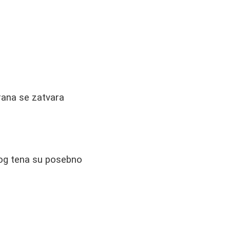
 rana se zatvara
og tena su posebno