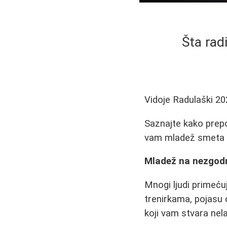
Šta ra
Vidoje Radulaški
20
Saznajte kako prepo
vam mladež smeta na
Mladež na nezgod
Mnogi ljudi primeću
trenirkama, pojasu 
koji vam stvara nel