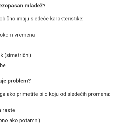
bezopasan mladež?
bično imaju sledeće karakteristike:
 tokom vremena
ik (simetrični)
rbe
aje problem?
a ako primetite bilo koju od sledećih promena:
a raste
bno ako potamni)