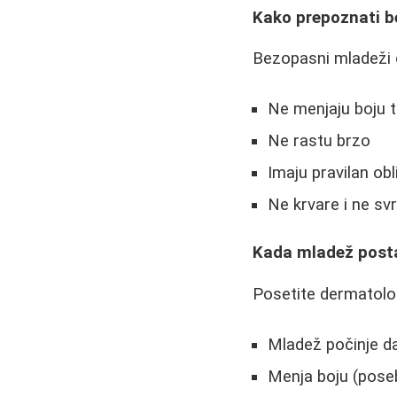
Kako prepoznati 
Bezopasni mladeži o
Ne menjaju boju
Ne rastu brzo
Imaju pravilan obl
Ne krvare i ne sv
Kada mladež post
Posetite dermatolog
Mladež počinje d
Menja boju (pose