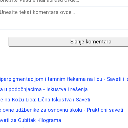
Slanje komentara
iperpigmentacijom i tamnim flekama na licu - Saveti i 
ma u podočnjacima - Iskustva i rešenja
e na Kožu Lica: Lična Iskustva i Saveti
polovne udžbenike za osnovnu školu - Praktični saveti
Saveti za Gubitak Kilograma