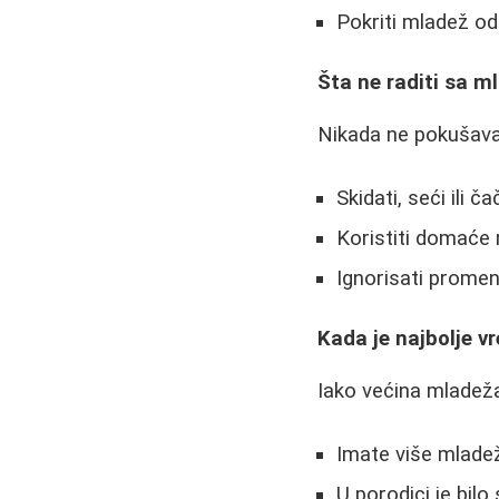
Pokriti mladež o
Šta ne raditi sa 
Nikada ne pokušava
Skidati, seći ili č
Koristiti domaće
Ignorisati prome
Kada je najbolje 
Iako većina mladeža
Imate više mladež
U porodici je bil