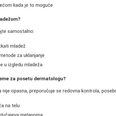
dećom kada je to moguće
mladežom?
jte samostalno:
ačkati mladež
 metode za uklanjanje
ne u izgledu mladeža
vreme za posetu dermatologu?
 nije opasna, preporučuje se redovna kontrola, poseb
a na telu
o slučajeva melanoma