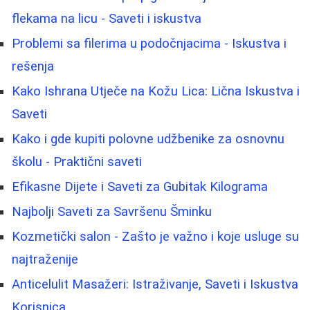
flekama na licu - Saveti i iskustva
Problemi sa filerima u podočnjacima - Iskustva i
rešenja
Kako Ishrana Utječe na Kožu Lica: Lična Iskustva i
Saveti
Kako i gde kupiti polovne udžbenike za osnovnu
školu - Praktični saveti
Efikasne Dijete i Saveti za Gubitak Kilograma
Najbolji Saveti za Savršenu Šminku
Kozmetički salon - Zašto je važno i koje usluge su
najtraženije
Anticelulit Masažeri: Istraživanje, Saveti i Iskustva
Korisnica