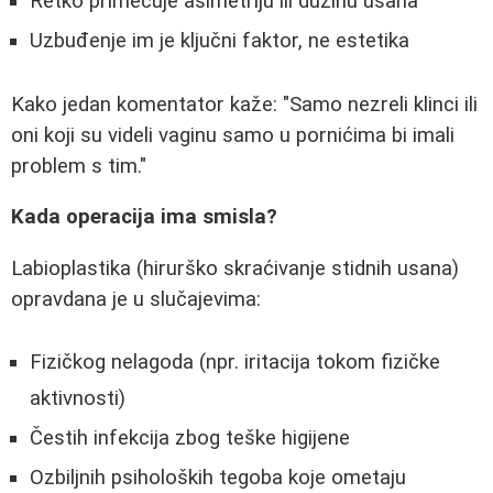
Retko primećuje asimetriju ili dužinu usana
Uzbuđenje im je ključni faktor, ne estetika
Kako jedan komentator kaže: "Samo nezreli klinci ili
oni koji su videli vaginu samo u pornićima bi imali
problem s tim."
Kada operacija ima smisla?
Labioplastika (hirurško skraćivanje stidnih usana)
opravdana je u slučajevima:
Fizičkog nelagoda (npr. iritacija tokom fizičke
aktivnosti)
Čestih infekcija zbog teške higijene
Ozbiljnih psiholoških tegoba koje ometaju