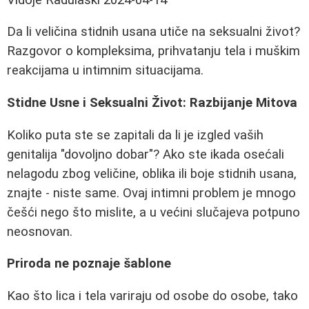
Da li veličina stidnih usana utiče na seksualni život?
Razgovor o kompleksima, prihvatanju tela i muškim
reakcijama u intimnim situacijama.
Stidne Usne i Seksualni Život: Razbijanje Mitova
Koliko puta ste se zapitali da li je izgled vaših
genitalija "dovoljno dobar"? Ako ste ikada osećali
nelagodu zbog veličine, oblika ili boje stidnih usana,
znajte - niste same. Ovaj intimni problem je mnogo
češći nego što mislite, a u većini slučajeva potpuno
neosnovan.
Priroda ne poznaje šablone
Kao što lica i tela variraju od osobe do osobe, tako