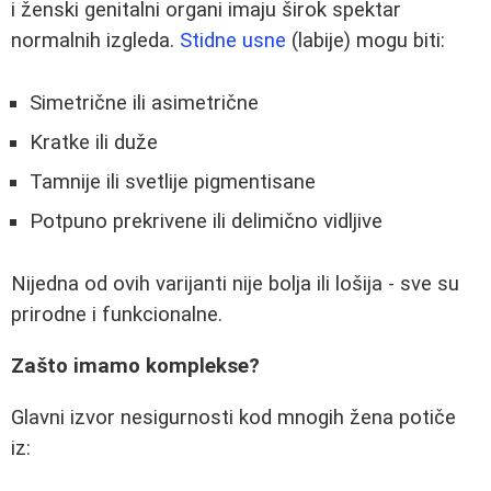
i ženski genitalni organi imaju širok spektar
normalnih izgleda.
Stidne usne
(labije) mogu biti:
Simetrične ili asimetrične
Kratke ili duže
Tamnije ili svetlije pigmentisane
Potpuno prekrivene ili delimično vidljive
Nijedna od ovih varijanti nije bolja ili lošija - sve su
prirodne i funkcionalne.
Zašto imamo komplekse?
Glavni izvor nesigurnosti kod mnogih žena potiče
iz: