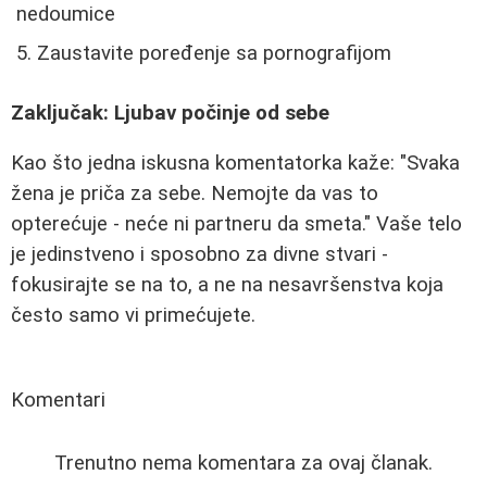
nedoumice
Zaustavite poređenje sa pornografijom
Zaključak: Ljubav počinje od sebe
Kao što jedna iskusna komentatorka kaže: "Svaka
žena je priča za sebe. Nemojte da vas to
opterećuje - neće ni partneru da smeta." Vaše telo
je jedinstveno i sposobno za divne stvari -
fokusirajte se na to, a ne na nesavršenstva koja
često samo vi primećujete.
Komentari
Trenutno nema komentara za ovaj članak.