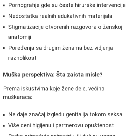
Pornografije gde su česte hirurške intervencije
Nedostatka realnih edukativnih materijala
Stigmatizacije otvorenih razgovora o ženskoj
anatomiji
Poređenja sa drugim ženama bez vidjenja
raznolikosti
Muška perspektiva: Šta zaista misle?
Prema iskustvima koje žene dele, većina
muškaraca:
Ne daje značaj izgledu genitalija tokom seksa
Više ceni higijenu i partnerovu opuštenost