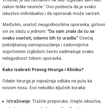
nakon teške nesreće."
Ovo podseća da je svako
iskustvo individualno i da oporavak može varirati.
Međutim, unatoč neugodnostima oporavka, gotovo
svi se slažu u jednom:
"Da sam znala da ću se
ovako osećati, odavno bih to uradila."
Osećaj
poboljšanog samopouzdanja i zadovoljstva
sopstvenim izgledom često nadmašuje svaku
nelagodnost tokom oporavka.
Kako Izabrati Pravog Hirurga i Kliniku?
Odabir hirurga je najvažnija odluka na putu ka
novom nosu. Evo nekoliko ključnih koraka:
Istraživanje:
Tražite preporuke, čitajte iskustva,