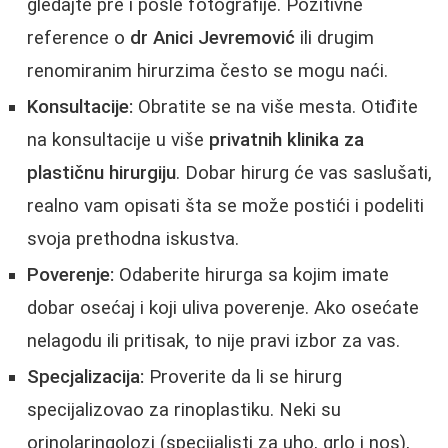
gledajte pre i posle fotografije. Pozitivne
reference o
dr Anici Jevremović
ili drugim
renomiranim hirurzima često se mogu naći.
Konsultacije:
Obratite se na više mesta. Otiđite
na konsultacije u više
privatnih klinika za
plastičnu hirurgiju
. Dobar hirurg će vas saslušati,
realno vam opisati šta se može postići i podeliti
svoja prethodna iskustva.
Poverenje:
Odaberite hirurga sa kojim imate
dobar osećaj i koji uliva poverenje. Ako osećate
nelagodu ili pritisak, to nije pravi izbor za vas.
Specjalizacija:
Proverite da li se hirurg
specijalizovao za rinoplastiku. Neki su
orinolaringolozi (specijalisti za uho, grlo i nos),