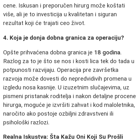
cene. Iskusan i preporučen hirurg može koštati
više, ali je to investicija u kvalitetan i siguran
rezultat koji će trajati ceo život.
4. Koja je donja dobna granica za operaciju?
Opšte prihvaćena dobna granica je
18 godina
.
Razlog za to je što se nos i kosti lica tek do tada u
potpunosti razvijaju. Operacija pre završetka
razvoja može dovesti do nepredvidivih promena u
izgledu nosa kasnije. U izuzetnim slučajevima, uz
pismeni pristanak roditelja i nakon detaljne procene
hirurga, moguće je izvršiti zahvat i kod maloletnika,
naročito ako postoje ozbiljni zdravstveni ili
psihološki razlozi.
Realna Iskustva: Šta Kažu Oni Koji Su Prošli