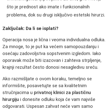
što je prednost ako imate i funkcionalnih
problema, dok su drugi isključivo estetski hirurzi.
Zaključak: Da li se isplati?
Operacija nosa je lična i veoma individualna odluka.
Za mnoge, to je put ka većem samopouzdanju i
osećaju zadovoljstva sopstvenim izgledom. Iako
oporavak može biti izazovan i zahteva strpljenje,
krajnji rezultat često donosi nesagledivu sreću.
Ako razmišljate o ovom koraku, temeljno se
informišite, posavetujte se sa kvalitetnim
stručnjacima u
privatnoj klinici za plastičnu
hirurgiju
i donesite odluku koja će vam najviše
odgovarati. Uspesan zahvat neće vam samo