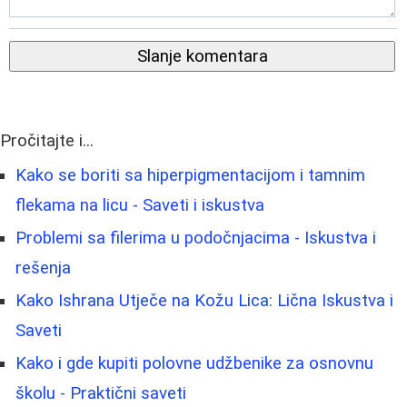
Slanje komentara
Pročitajte i...
Kako se boriti sa hiperpigmentacijom i tamnim
flekama na licu - Saveti i iskustva
Problemi sa filerima u podočnjacima - Iskustva i
rešenja
Kako Ishrana Utječe na Kožu Lica: Lična Iskustva i
Saveti
Kako i gde kupiti polovne udžbenike za osnovnu
školu - Praktični saveti