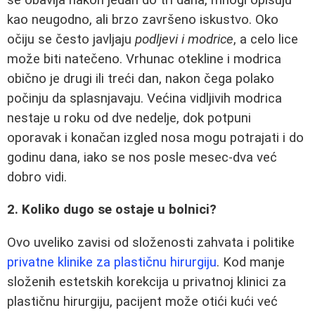
kao neugodno, ali brzo završeno iskustvo. Oko
očiju se često javljaju
podljevi i modrice
, a celo lice
može biti natečeno. Vrhunac otekline i modrica
obično je drugi ili treći dan, nakon čega polako
počinju da splasnjavaju. Većina vidljivih modrica
nestaje u roku od dve nedelje, dok potpuni
oporavak i konačan izgled nosa mogu potrajati i do
godinu dana, iako se nos posle mesec-dva već
dobro vidi.
2. Koliko dugo se ostaje u bolnici?
Ovo uveliko zavisi od složenosti zahvata i politike
privatne klinike za plastičnu hirurgiju
. Kod manje
složenih estetskih korekcija u privatnoj klinici za
plastičnu hirurgiju, pacijent može otići kući već