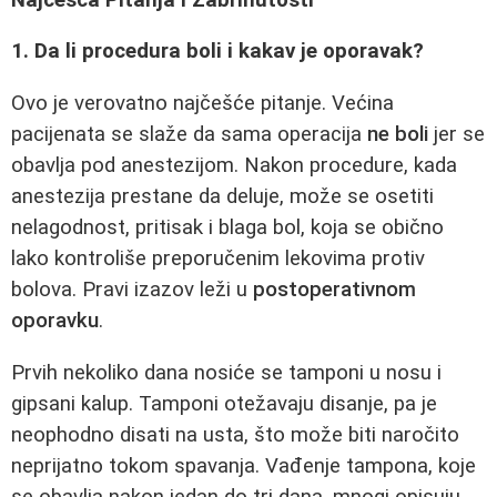
1. Da li procedura boli i kakav je oporavak?
Ovo je verovatno najčešće pitanje. Većina
pacijenata se slaže da sama operacija
ne boli
jer se
obavlja pod anestezijom. Nakon procedure, kada
anestezija prestane da deluje, može se osetiti
nelagodnost, pritisak i blaga bol, koja se obično
lako kontroliše preporučenim lekovima protiv
bolova. Pravi izazov leži u
postoperativnom
oporavku
.
Prvih nekoliko dana nosiće se tamponi u nosu i
gipsani kalup. Tamponi otežavaju disanje, pa je
neophodno disati na usta, što može biti naročito
neprijatno tokom spavanja. Vađenje tampona, koje
se obavlja nakon jedan do tri dana, mnogi opisuju