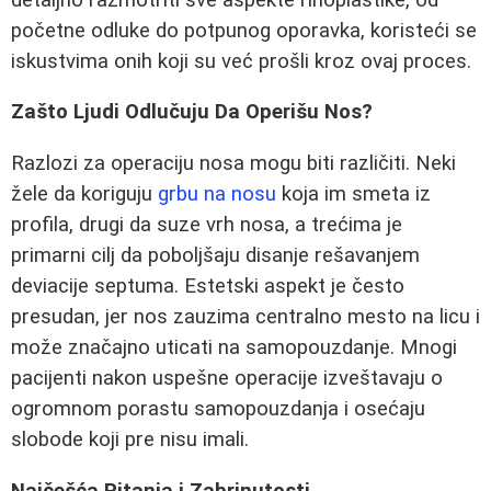
početne odluke do potpunog oporavka, koristeći se
iskustvima onih koji su već prošli kroz ovaj proces.
Zašto Ljudi Odlučuju Da Operišu Nos?
Razlozi za operaciju nosa mogu biti različiti. Neki
žele da koriguju
grbu na nosu
koja im smeta iz
profila, drugi da suze vrh nosa, a trećima je
primarni cilj da poboljšaju disanje rešavanjem
deviacije septuma. Estetski aspekt je često
presudan, jer nos zauzima centralno mesto na licu i
može značajno uticati na samopouzdanje. Mnogi
pacijenti nakon uspešne operacije izveštavaju o
ogromnom porastu samopouzdanja i osećaju
slobode koji pre nisu imali.
Najčešća Pitanja i Zabrinutosti