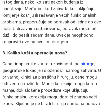
istog dana, nekoliko sati nakon budenja iz
anestezije. Međutim, kod zahvata koji uključuju
lomljenje kostiju ili rešavanje većih funkcionalnih
problema, preporučuje se boravak od jedne do dve
noći. U državnim ustanovama, boravak može biti i
duži, do pet ili sedam dana. Uvek je neophodno
raspraviti ovo sa svojim hirurgom.
3. Koliko košta operacija nosa?
Cena rinoplastike varira u zavisnosti od
hirurg
a,
geografske lokacije i složenosti samog zahvata. U
privatnoj klinici za plastičnu hirurgiju, cene mogu
biti veoma različite. Manje korekcije mogu koštati
manje, dok složene procedure koje uključuju i
funkcionalnu korekciju mogu dostići znatno veći
iznos. Ključno je ne birati hirurga samo na osnovu