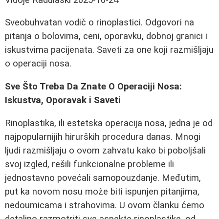
Sveobuhvatan vodič o rinoplastici. Odgovori na
pitanja o bolovima, ceni, oporavku, dobnoj granici i
iskustvima pacijenata. Saveti za one koji razmišljaju
o operaciji nosa.
Sve Što Treba Da Znate O Operaciji Nosa:
Iskustva, Oporavak i Saveti
Rinoplastika, ili estetska operacija nosa, jedna je od
najpopularnijih hirurških procedura danas. Mnogi
ljudi razmišljaju o ovom zahvatu kako bi poboljšali
svoj izgled, rešili funkcionalne probleme ili
jednostavno povećali samopouzdanje. Međutim,
put ka novom nosu može biti ispunjen pitanjima,
nedoumicama i strahovima. U ovom članku ćemo
detaljno razmotriti sve aspekte rinoplastike, od