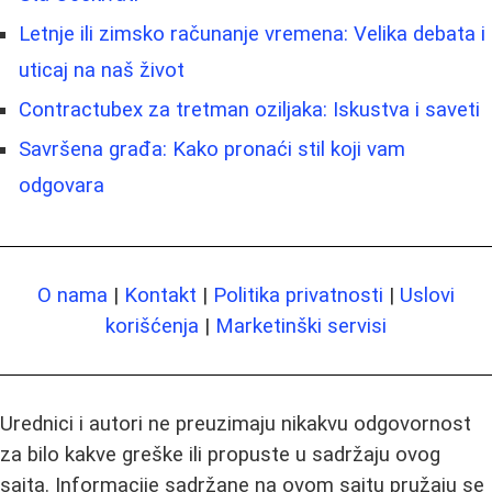
Letnje ili zimsko računanje vremena: Velika debata i
uticaj na naš život
Contractubex za tretman oziljaka: Iskustva i saveti
Savršena građa: Kako pronaći stil koji vam
odgovara
O nama
|
Kontakt
|
Politika privatnosti
|
Uslovi
korišćenja
|
Marketinški servisi
Urednici i autori ne preuzimaju nikakvu odgovornost
za bilo kakve greške ili propuste u sadržaju ovog
sajta. Informacije sadržane na ovom sajtu pružaju se