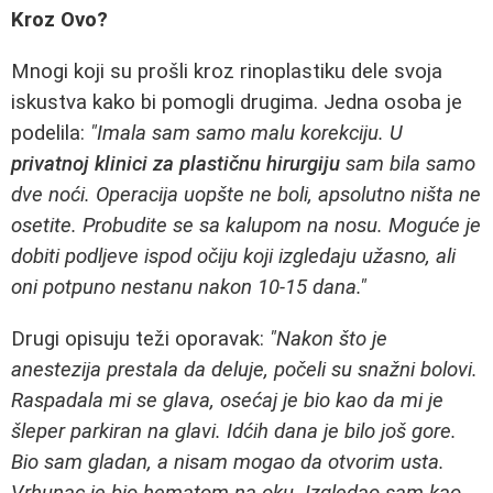
Kroz Ovo?
Mnogi koji su prošli kroz rinoplastiku dele svoja
iskustva kako bi pomogli drugima. Jedna osoba je
podelila:
"Imala sam samo malu korekciju. U
privatnoj klinici za plastičnu hirurgiju
sam bila samo
dve noći. Operacija uopšte ne boli, apsolutno ništa ne
osetite. Probudite se sa kalupom na nosu. Moguće je
dobiti podljeve ispod očiju koji izgledaju užasno, ali
oni potpuno nestanu nakon 10-15 dana."
Drugi opisuju teži oporavak:
"Nakon što je
anestezija prestala da deluje, počeli su snažni bolovi.
Raspadala mi se glava, osećaj je bio kao da mi je
šleper parkiran na glavi. Idćih dana je bilo još gore.
Bio sam gladan, a nisam mogao da otvorim usta.
Vrhunac je bio hematom na oku. Izgledao sam kao