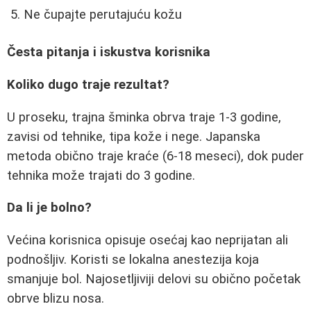
Ne čupajte perutajuću kožu
Česta pitanja i iskustva korisnika
Koliko dugo traje rezultat?
U proseku, trajna šminka obrva traje 1-3 godine,
zavisi od tehnike, tipa kože i nege. Japanska
metoda obično traje kraće (6-18 meseci), dok puder
tehnika može trajati do 3 godine.
Da li je bolno?
Većina korisnica opisuje osećaj kao neprijatan ali
podnošljiv. Koristi se lokalna anestezija koja
smanjuje bol. Najosetljiviji delovi su obično početak
obrve blizu nosa.