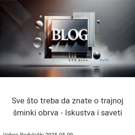
Sve što treba da znate o trajnoj
šminki obrva - Iskustva i saveti
Vidoje Radulaški
2025-05-09