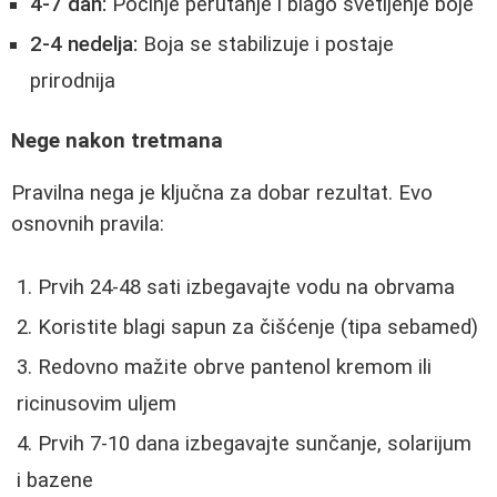
4-7 dan:
Počinje perutanje i blago svetljenje boje
2-4 nedelja:
Boja se stabilizuje i postaje
prirodnija
Nege nakon tretmana
Pravilna nega je ključna za dobar rezultat. Evo
osnovnih pravila:
Prvih 24-48 sati izbegavajte vodu na obrvama
Koristite blagi sapun za čišćenje (tipa sebamed)
Redovno mažite obrve pantenol kremom ili
ricinusovim uljem
Prvih 7-10 dana izbegavajte sunčanje, solarijum
i bazene