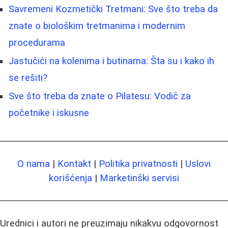
Savremeni Kozmetički Tretmani: Sve što treba da
znate o biološkim tretmanima i modernim
procedurama
Jastučići na kolenima i butinama: Šta su i kako ih
se rešiti?
Sve što treba da znate o Pilatesu: Vodič za
početnike i iskusne
O nama
|
Kontakt
|
Politika privatnosti
|
Uslovi
korišćenja
|
Marketinški servisi
Urednici i autori ne preuzimaju nikakvu odgovornost