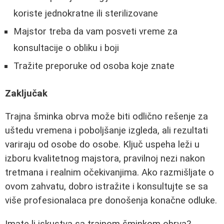
koriste jednokratne ili sterilizovane
Majstor treba da vam posveti vreme za
konsultacije o obliku i boji
Tražite preporuke od osoba koje znate
Zaključak
Trajna šminka obrva može biti odlično rešenje za
uštedu vremena i poboljšanje izgleda, ali rezultati
variraju od osobe do osobe. Ključ uspeha leži u
izboru kvalitetnog majstora, pravilnoj nezi nakon
tretmana i realnim očekivanjima. Ako razmišljate o
ovom zahvatu, dobro istražite i konsultujte se sa
više profesionalaca pre donošenja konačne odluke.
Imate li iskustva sa trajnom šminkom obrva?