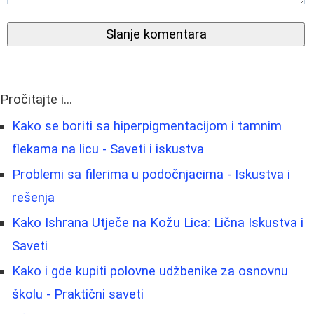
Slanje komentara
Pročitajte i...
Kako se boriti sa hiperpigmentacijom i tamnim
flekama na licu - Saveti i iskustva
Problemi sa filerima u podočnjacima - Iskustva i
rešenja
Kako Ishrana Utječe na Kožu Lica: Lična Iskustva i
Saveti
Kako i gde kupiti polovne udžbenike za osnovnu
školu - Praktični saveti