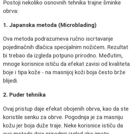
Postoji nekoliko osnovnih tehnika trajne šminke
obrva:
1. Japanska metoda (Microblading)
Ova metoda podrazumeva ručno iscrtavanje
pojedinačnih dlačica specijalnim nožićem. Rezultat
bi trebao da izgleda potpuno prirodno. Međutim,
mnoge korisnice ističu da efekat zavisi od kvaliteta
boje i tipa kože - na masnijoj koži boja često brže
blijedi.
2. Puder tehnika
Ovaj pristup daje efekat obojenih obrva, kao da ste
koristile senku za obrve. Pogodnija je za masniju
kožu jer boja duže traje. Neke korisnice ističu da
ova metoda daje prirodniji izgled ako imate