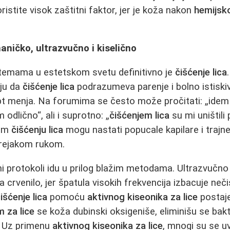
oristite visok zaštitni faktor, jer je koža nakon
hemijsko
haničko, ultrazvučno i kiselično
temama u estetskom svetu definitivno je
čišćenje lica
nju da
čišćenje lica
podrazumeva parenje i bolno istiskiv
pt menja. Na forumima se često može pročitati: „ide
 odlično“, ali i suprotno: „
čišćenjem lica
su mi uništili 
pom
čišćenju lica
mogu nastati popucale kapilare i trajn
 prejakom rukom.
 protokoli idu u prilog blažim metodama. Ultrazvučn
a crvenilo, jer špatula visokih frekvencija izbacuje neč
išćenje lica
pomoću
aktivnog kiseonika za lice
postaje
 za lice
se koža dubinski oksigeniše, eliminišu se bakte
. Uz primenu
aktivnog kiseonika za lice
, mnogi su se uv