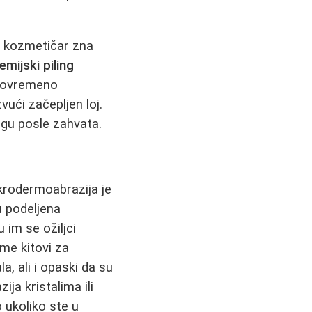
n kozmetičar zna
emijski piling
 povremeno
vući začepljen loj.
egu posle zahvata.
mikrodermoabrazija je
ju podeljena
 im se ožiljci
ome kitovi za
, ali i opaski da su
ija kristalima ili
ukoliko ste u