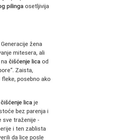
g pilinga
osetljivija
. Generacije žena
anje mitesera, ali
m na
čišćenje lica
od
pore“. Zaista,
e fleke, posebno ako
o
čišćenje lica
je
istoće bez parenja i
 sve traženije -
rije i ten zablista
erili da lice posle