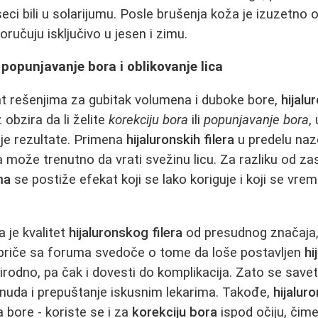
ci bili u solarijumu. Posle brušenja koža je izuzetno o
ručuju isključivo u jesen i zimu.
 - popunjavanje bora i oblikovanje lica
nt rešenjima za gubitak volumena i duboke bore,
hijalur
obzira da li želite
korekciju bora
ili
popunjavanje bora
,
ije rezultate. Primena
hijaluronskih filera
u predelu nazo
a može trenutno da vrati svežinu licu. Za razliku od za
ma
se postiže efekat koji se lako koriguje i koji se vr
a je kvalitet
hijaluronskog filera
od presudnog značaja, 
priče sa foruma svedoče o tome da loše postavljen
hi
irodno, pa čak i dovesti do komplikacija. Zato se save
onuda i prepuštanje iskusnim lekarima. Takođe,
hijaluro
 bore - koriste se i za
korekciju bora
ispod očiju, čim