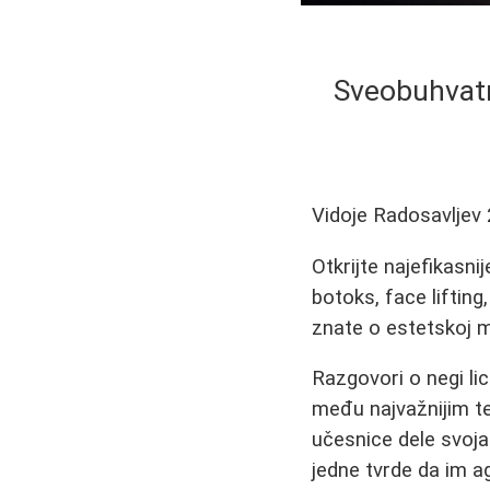
Sveobuhvatni
Vidoje Radosavljev
Otkrijte najefikasnij
botoks, face lifting
znate o estetskoj me
Razgovori o negi li
među najvažnijim 
učesnice dele svoja
jedne tvrde da im 