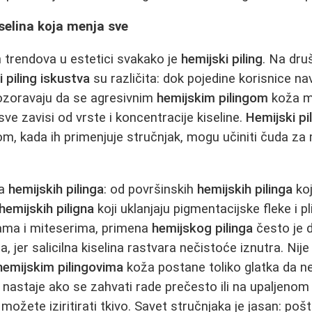
iselina koja menja sve
h trendova u estetici svakako je
hemijski piling
. Na dr
i piling iskustva
su različita: dok pojedine korisnice n
pozoravaju da se agresivnim
hemijskim pilingom
koža m
a sve zavisi od vrste i koncentracije kiseline.
Hemijski pi
linom, kada ih primenjuje stručnjak, mogu učiniti čuda 
ta
hemijskih pilinga
: od površinskih
hemijskih pilinga
koj
hemijskih piligna
koji uklanjaju pigmentacijske fleke i pl
ama i miteserima, primena
hemijskog pilinga
često je d
ja, jer salicilna kiselina rastvara nečistoće iznutra. Nij
hemijskim pilingovima
koža postane toliko glatka da ne
nastaje ako se zahvati rade prečesto ili na upaljenom l
možete iziritirati tkivo. Savet stručnjaka je jasan: poš