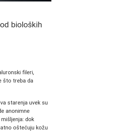
 od bioloških
luronski fileri,
e što treba da
ova starenja uvek su
de anonimne
mišljenja: dok
atno oštećuju kožu