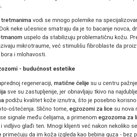
.
m tretmanima
vodi se mnogo polemike na specijalizova
Dok neke učesnice smatraju da je to bacanje novca, dru
retmanom
uspelo da stabilizuju problematičnu kožu. P
azivaju mikrotraume, već stimulišu fibroblaste da proi
 bora i mlohavosti.
gzozomi - budućnost estetike
prednoj regeneraciji,
matične ćelije
su u centru pažnje
ija
sve su zastupljenije, jer obnavljaju tkivo na najdubl
ma
podižu kvalitet kože iznutra, što je posebno korisno
 foto-oštećenja. Slično tome,
egzozomi za lice
su nova r
nose signale među ćelijama, a primenom
egzozoma za l
 vidljivo glađi ten. Mnogi klijenti već nakon nekoliko se
e
primećuju da im koža izgleda kao bebina guza - bez p