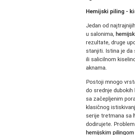
Hemijski piling - k
Jedan od najtrajniji
u salonima,
hemijsk
rezultate, druge u
stanjiti. Istina je d
ili salicilnom kise
aknama.
Postoji mnogo vrs
do srednje dubokih
sa začepljenim por
klasičnog istiskivan
serije tretmana sa
dodirujete. Problem 
hemijskim pilingom