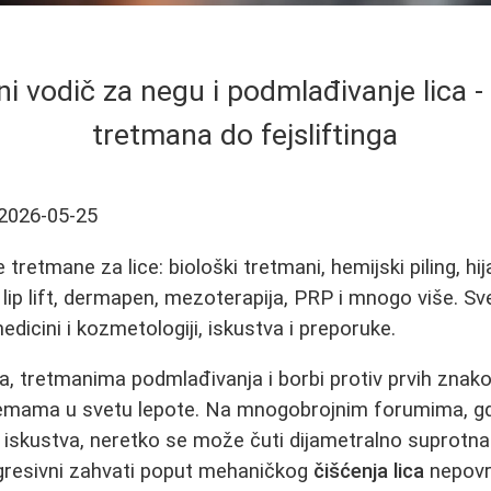
 vodič za negu i podmlađivanje lica -
tretmana do fejsliftinga
2026-05-25
e tretmane za lice: biološki tretmani, hemijski piling, hija
, lip lift, dermapen, mezoterapija, PRP i mnogo više. Sv
dicini i kozmetologiji, iskustva i preporuke.
ca, tretmanima podmlađivanja i borbi protiv prvih znak
temama u svetu lepote. Na mnogobrojnim forumima, g
 iskustva, neretko se može čuti dijametralno suprotna 
agresivni zahvati poput mehaničkog
čišćenja lica
nepovr