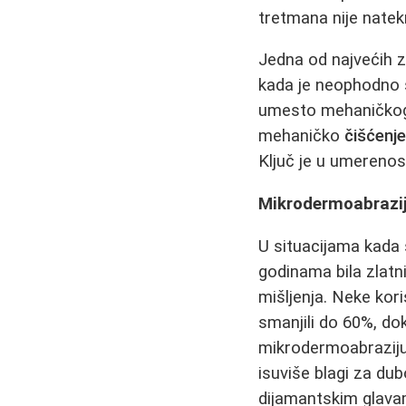
tretmana nije natek
Jedna od najvećih 
kada je neophodno s
umesto mehaničkog 
mehaničko
čišćenje
Ključ je u umerenos
Mikrodermoabrazij
U situacijama kada s
godinama bila zlatn
mišljenja. Neke kori
smanjili do 60%, do
mikrodermoabraziju,
isuviše blagi za dub
dijamantskim glava