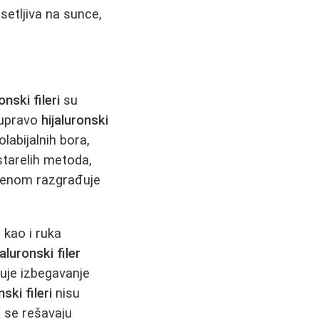
setljiva na sunce,
onski fileri
su
 upravo
hijaluronski
labijalnih bora,
starelih metoda,
emenom razgrađuje
kao i ruka
jaluronski filer
tuje izbegavanje
nski fileri
nisu
e se rešavaju