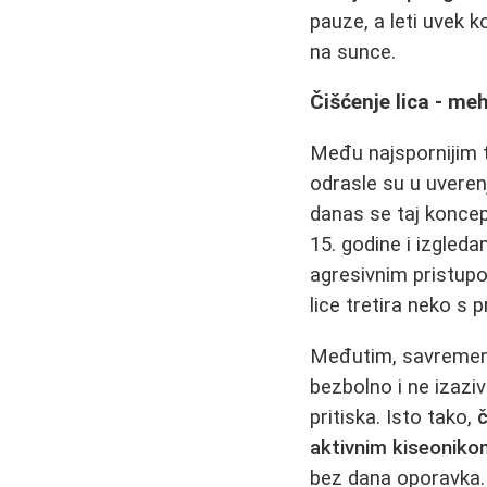
pauze, a leti uvek k
na sunce.
Čišćenje lica - me
Među najspornijim 
odrasle su u uvere
danas se taj konce
15. godine i izgledam
agresivnim pristu
lice tretira neko s
Međutim, savremeni
bezbolno i ne izaziv
pritiska. Isto tako,
č
aktivnim kiseonikom
bez dana oporavka