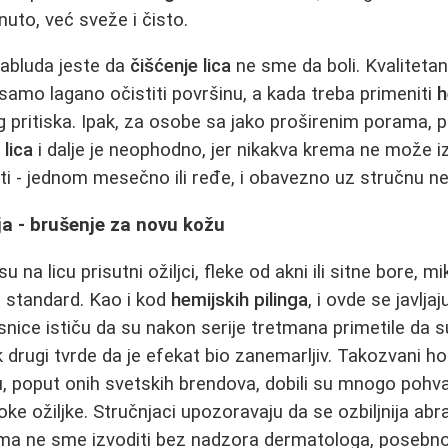
nuto, već sveže i čisto.
zabluda jeste da
čišćenje lica
ne sme da boli. Kvaliteta
amo lagano očistiti površinu, a kada treba primeniti
h
pritiska. Ipak, za osobe sa jako proširenim porama,
 lica
i dalje je neophodno, jer nikakva krema ne može iz
ti - jednom mesečno ili ređe, i obavezno uz stručnu n
a - brušenje za novu kožu
u na licu prisutni ožiljci, fleke od akni ili sitne bore, 
i standard. Kao i kod
hemijskih pilinga
, i ovde se javlja
snice ističu da su nakon serije tretmana primetile da su
k drugi tvrde da je efekat bio zanemarljiv. Takozvani h
 poput onih svetskih brendova, dobili su mnogo pohvala
oke ožiljke. Stručnjaci upozoravaju da se ozbiljnija abraz
ma ne sme izvoditi bez nadzora dermatologa, posebno 