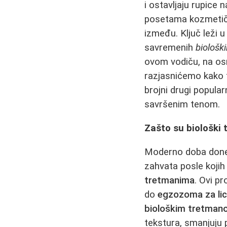
i ostavljaju rupice
posetama kozmetičko
između. Ključ leži u
savremenih
biološk
ovom vodiču, na osn
razjasnićemo kako 
brojni drugi popula
savršenim tenom.
Zašto su biološki 
Moderno doba donel
zahvata posle kojih
tretmanima
. Ovi p
do
egzozoma za li
biološkim tretman
tekstura, smanjuju 