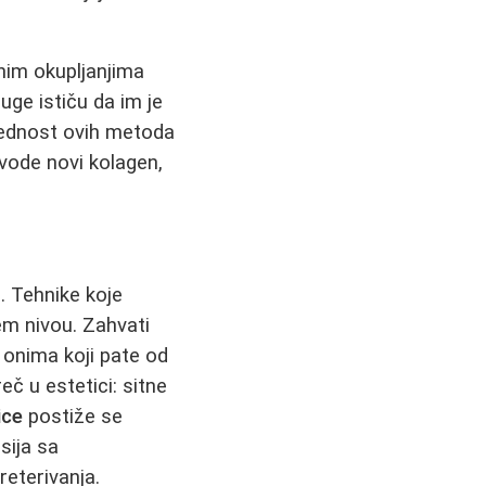
nim okupljanjima
ge ističu da im je
rednost ovih metoda
zvode novi kolagen,
. Tehnike koje
jem nivou. Zahvati
 onima koji pate od
eč u estetici: sitne
ice
postiže se
sija sa
reterivanja.