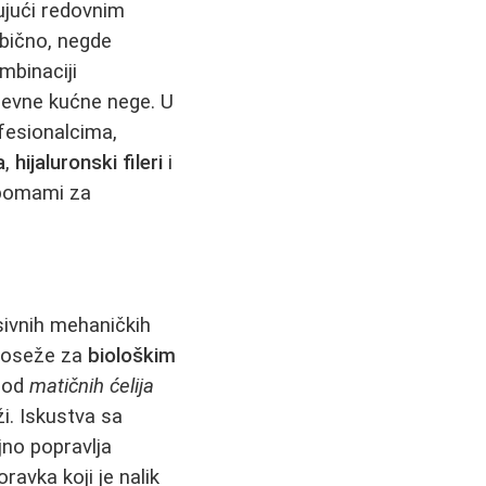
ujući redovnim
obično, negde
mbinaciji
dnevne kućne nege. U
fesionalcima,
a
,
hijaluronski fileri
i
u pomami za
ivnih mehaničkih
 poseže za
biološkim
- od
matičnih ćelija
i. Iskustva sa
jno popravlja
ravka koji je nalik