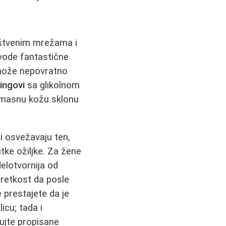
uštvenim mrežama i
avode fantastične
ože nepovratno
lingovi
sa glikolnom
za masnu kožu sklonu
i osvežavaju ten,
itke ožiljke. Za žene
elotvornija od
e retkost da posle
 prestajete da je
icu; tada i
tujte propisane