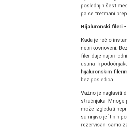
poslednjih šest mese
pa se tretmani prepo
Hijaluronski fileri
Kada je reč o insta
neprikosnoveni. Bez 
filer
daje najprirodn
usana ili podočnjak
hijaluronskim fileri
bez posledica.
Važno je naglasiti d
stručnjaka. Mnoge 
može izgledati nepr
sumnjivo jeftinih p
rezervisani samo za