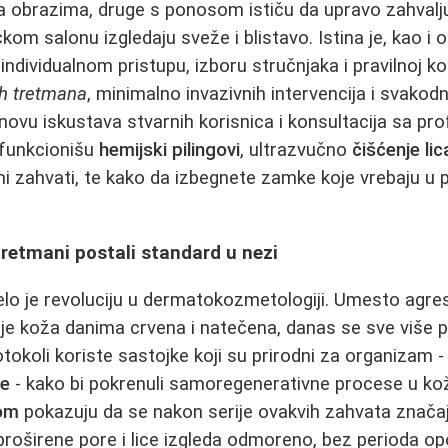
 na obrazima, druge s ponosom ističu da upravo zahvalj
m salonu izgledaju sveže i blistavo. Istina je, kao i 
 individualnom pristupu, izboru stručnjaka i pravilnoj ko
ih tretmana
, minimalno invazivnih intervencija i svako
ovu iskustava stvarnih korisnica i konsultacija sa pro
funkcionišu
hemijski pilingovi
, ultrazvučno
čišćenje lic
rni zahvati, te kako da izbegnete zamke koje vrebaju 
tretmani postali standard u nezi
o je revoluciju u dermatokozmetologiji. Umesto agres
 je koža danima crvena i natečena, danas se sve više
rotokoli koriste sastojke koji su prirodni za organizam 
ce
- kako bi pokrenuli samoregenerativne procese u kož
om
pokazuju da se nakon serije ovakvih zahvata znača
proširene pore i lice izgleda odmoreno, bez perioda opo