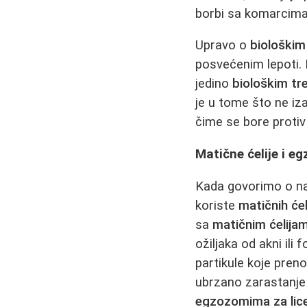
borbi sa komarcima
Upravo o
biološki
posvećenim lepoti. 
jedino
biološkim t
je u tome što ne iz
čime se bore protiv
Matične ćelije i e
Kada govorimo o na
koriste
matičnih ćel
sa
matičnim ćelija
ožiljaka od akni ili
partikule koje pre
ubrzano zarastanje i
egzozomima za lic