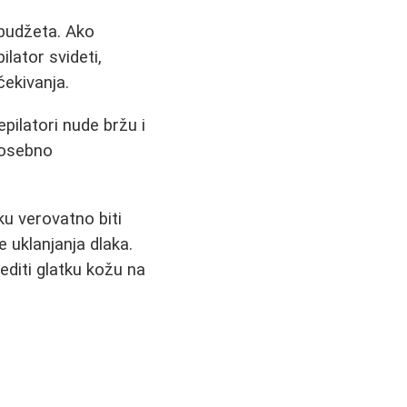
i budžeta. Ako
ilator svideti,
čekivanja.
epilatori nude bržu i
 posebno
ku verovatno biti
e uklanjanja dlaka.
editi glatku kožu na