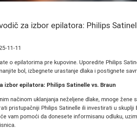
vodič za izbor epilatora: Philips Satine
25-11-11
ate o epilatorima pre kupovine. Uporedite Philips Satin
anjite bol, izbegnete urastanje dlaka i postignete sav
a izbor epilatora: Philips Satinelle vs. Braun
enim načinom uklanjanja neželjene dlake, mnoge žene 
ti pristupačniji Philips Satinelle ili investirati u skupl
 će vam pomoći da donesete informisanu odluku, uzima
isnica.