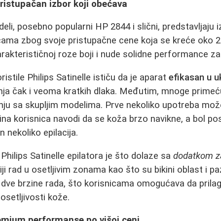
 Pristupačan izbor koji obećava
deli, posebno popularni HP 2844 i slični, predstavljaju
ama zbog svoje pristupačne cene koja se kreće oko 2.
arakterističnoj roze boji i nude solidne performance za
ristile Philips Satinelle ističu da je aparat
efikasan u u
a čak i veoma kratkih dlaka. Međutim, mnoge prime
đenju sa skupljim modelima. Prve nekoliko upotreba mož
ina korisnica navodi da se koža brzo navikne, a bol post
 nekoliko epilacija.
Philips Satinelle epilatora je što dolaze sa
dodatkom z
i rad u osetljivim zonama kao što su bikini oblast i pa
dve brzine rada, što korisnicama omogućava da prilag
osetljivosti kože.
remium performanse po višoj ceni