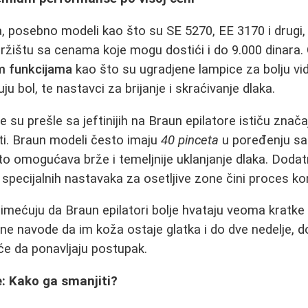
ja, posebno modeli kao što su SE 5270, EE 3170 i drugi,
ržištu sa cenama koje mogu dostići i do 9.000 dinara. O
im funkcijama
kao što su ugradjene lampice za bolju vidl
 bol, te nastavci za brijanje i skraćivanje dlaka.
e su prešle sa jeftinijih na Braun epilatore ističu značaj
sti. Braun modeli često imaju
40 pinceta
u poređenju sa
to omogućava brže i temeljnije uklanjanje dlaka. Dod
 specijalnih nastavaka za osetljive zone čini proces ko
imećuju da Braun epilatori bolje hvataju veoma kratke d
ne navode da im koža ostaje glatka i do dve nedelje, dok
e da ponavljaju postupak.
e: Kako ga smanjiti?