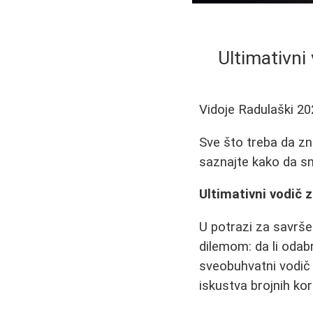
Ultimativni 
Vidoje Radulaški
20
Sve što treba da zn
saznajte kako da sm
Ultimativni vodič z
U potrazi za savrš
dilemom: da li odabra
sveobuhvatni vodič
iskustva brojnih kor