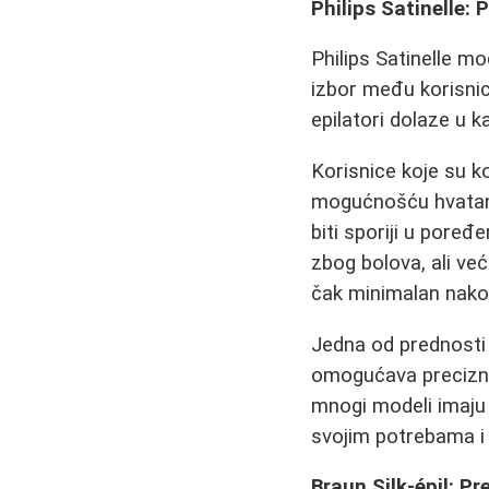
Philips Satinelle:
Philips Satinelle mo
izbor među korisnic
epilatori dolaze u k
Korisnice koje su ko
mogućnošću hvatanj
biti sporiji u pore
zbog bolova, ali već
čak minimalan nakon
Jedna od prednosti 
omogućava preciznij
mnogi modeli imaju 
svojim potrebama i 
Braun Silk-épil: P