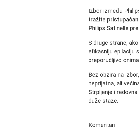
Izbor između Philips
tražite
pristupačan 
Philips Satinelle pr
S druge strane, ak
efikasniju epilacij
preporučljivo onima
Bez obzira na izbor,
neprijatna, ali veći
Strpljenje i redovn
duže staze.
Komentari