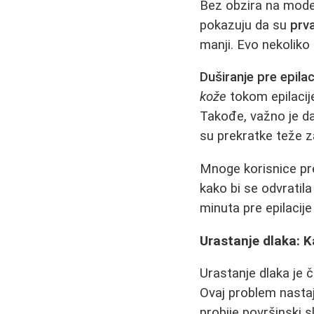
Bez obzira na model
pokazuju da su
prva
manji. Evo nekoliko
Duširanje pre epilac
kože
tokom epilacije
Takođe, važno je da
su prekratke teže za
Mnoge korisnice prep
kako bi se odvratil
minuta pre epilaci
Urastanje dlaka: K
Urastanje dlaka je č
Ovaj problem nastaj
probije površinski s