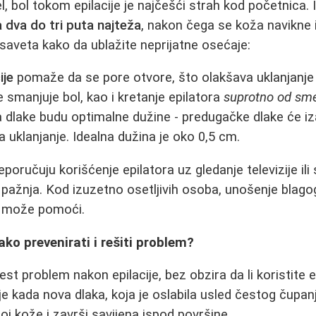
, bol tokom epilacije je najčešći strah kod početnica. 
 dva do tri puta najteža
, nakon čega se koža navikne 
 saveta kako da ublažite neprijatne osećaje:
ije
pomaže da se pore otvore, što olakšava uklanjanje
 smanjuje bol, kao i kretanje epilatora
suprotno od sme
 dlake budu optimalne dužine - predugačke dlake će iza
 uklanjanje. Idealna dužina je oko 0,5 cm.
oručuju korišćenje epilatora uz gledanje televizije ili
a pažnja. Kod izuzetno osetljivih osoba, unošenje blago
je može pomoći.
ako prevenirati i rešiti problem?
est problem nakon epilacije, bez obzira da li koristite ep
e kada nova dlaka, koja je oslabila usled čestog čupa
loj kože i završi savijena ispod površine.