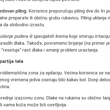
edovan piling
. Korisnice preporučuju piling dva do tri p
alne preparate ili običnu grubu rukavicu. Piling uklanja 
 da slobodno izrastu.
ošenje pudera ili specijalnih krema
koje smiruju iritacij
 uraslih dlaka. Takođe, povremeno brijanje (na primer
resetuje" rast dlaka i smanji problem urastanja.
 partija tela
oblematična zona za epilaciju. Većina korisnica se nav
nog vremena jedva osećaju bilo kakav bol. Donji delovi
utina.
srednje izazovnu zonu. Dlake na rukama su obično tanj
ali sama koža može biti osetljivija.