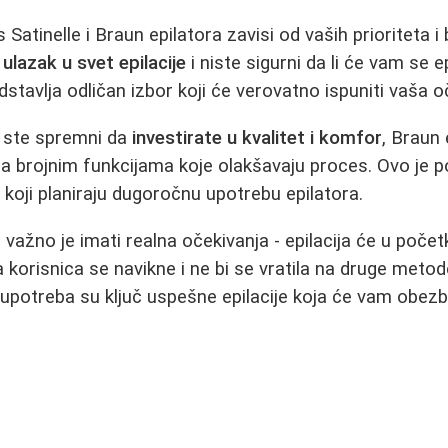
 Satinelle i Braun epilatora zavisi od vaših prioriteta 
ulazak u svet epilacije
i niste sigurni da li će vam se ep
edstavlja odličan izbor koji će verovatno ispuniti vaša o
o ste spremni da
investirate u kvalitet i komfor
, Braun 
u sa brojnim funkcijama koje olakšavaju proces. Ovo je
 koji planiraju dugoročnu upotrebu epilatora.
 važno je imati realna očekivanja - epilacija će u počet
na korisnica se navikne i ne bi se vratila na druge metod
a upotreba su ključ uspešne epilacije koja će vam obezb