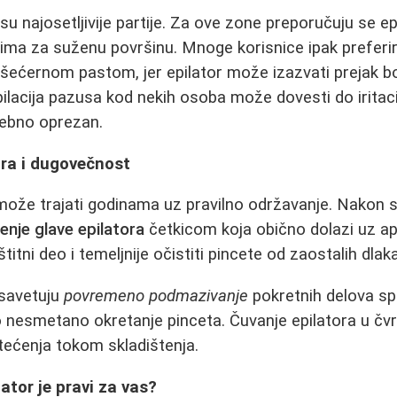
su najosetljivije partije. Za ove zone preporučuju se ep
ima za suženu površinu. Mnoge korisnice ipak preferi
 šećernom pastom, jer epilator može izazvati prejak b
ilacija pazusa kod nekih osoba može dovesti do iritacij
sebno oprezan.
ora i dugovečnost
 može trajati godinama uz pravilno održavanje. Nakon 
enje glave epilatora
četkicom koja obično dolazi uz ap
titni deo i temeljnije očistiti pincete od zaostalih dlaka
savetuju
povremeno podmazivanje
pokretnih delova sp
o nesmetano okretanje pinceta. Čuvanje epilatora u čvr
tećenja tokom skladištenja.
lator je pravi za vas?