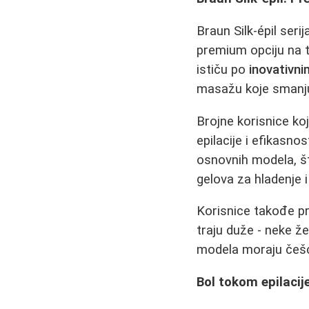
Braun Silk-épil seri
premium opciju na t
ističu po
inovativn
masažu koje smanjuju
Brojne korisnice koj
epilacije i efikasno
osnovnih modela, š
gelova za hladenje i
Korisnice takođe pr
traju duže - neke že
modela moraju češć
Bol tokom epilacij