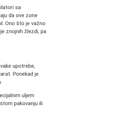
ilatori sa
raju da ove zone
ol. Ono što je važno
e znojnih žlezdi, pa
svake upotrebe,
arat. Ponekad je
.
ecijalnim uljem
stom pakovanju ili