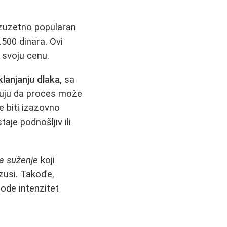
 izuzetno popularan
500 dinara. Ovi
 svoju cenu.
klanjanju dlaka
, sa
ćuju da proces može
e biti izazovno
aje podnošljiv ili
a suženje
koji
zusi. Takođe,
ode intenzitet