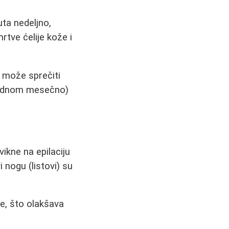
uta nedeljno,
mrtve ćelije kože i
u može sprečiti
 jednom mesečno)
ikne na epilaciju
 nogu (listovi) su
e, što olakšava