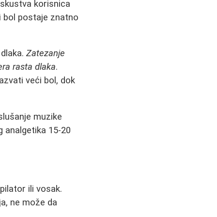
Iskustva korisnica
i bol postaje znatno
 dlaka.
Zatezanje
ra rasta dlaka
.
zvati veći bol, dok
 slušanje muzike
g analgetika 15-20
ilator ili vosak.
nja, ne može da