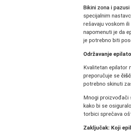
Bikini zona i pazusi
specijalnim nastavc
rešavaju voskom ili
napomenuti je da ep
je potrebno biti po
Održavanje epilat
Kvalitetan epilator
preporučuje se
čišć
potrebno skinuti zaš
Mnogi proizvođači 
kako bi se osigural
torbici sprečava oš
Zaključak: Koji epi