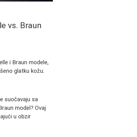
lle vs. Braun
elle i Braun modele,
ršeno glatku kožu.
se suočavaju sa
ji Braun model? Ovaj
jući u obzir