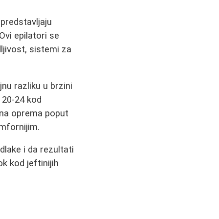
 predstavljaju
vi epilatori se
jivost, sistemi za
nu razliku u brzini
 20-24 kod
atna oprema poput
mfornijim.
lake i da rezultati
 kod jeftinijih