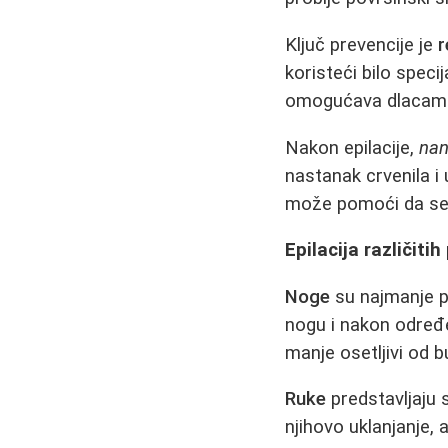
Ključ prevencije je
r
koristeći bilo specij
omogućava dlacama
Nakon epilacije,
nan
nastanak crvenila i
može pomoći da se "
Epilacija različitih
Noge
su najmanje pr
nogu i nakon određe
manje osetljivi od b
Ruke
predstavljaju 
njihovo uklanjanje, 