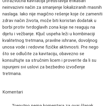
Ultrazvučna kavitacija predstavlja efikasan
neinvazivni način za smanjenje lokaliziranih masnih
naslaga. Iako nije magično rešenje koje će zameniti
zdrav način života, može biti koristan dodatak u
borbi protiv tvrdoglavih zona koje ne reaguju na
dijetu i vežbanje. Ključ uspeha leži u kombinaciji
kvalitetnog tretmana, pravilne ishrane, dovoljnog
unosa vode i redovne fizičke aktivnosti. Pre nego
što se odlučite za kavitaciju, obavezno se
konsultujte sa stručnim licem i proverite da li su
ispunjeni svi uslovi za bezbedno izvođenje
tretmana.
Komentari
Trenutno nema komentara za ovaj članak.