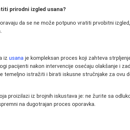
titi prirodni izgled usana?
oravaju da se ne može potpuno vratiti prvobitni izgled,
.
a iz
usana
je kompleksan proces koji zahteva strpljenje
gi pacijenti nakon intervencije osećaju olakšanje i zad
e temeljno istražiti i birati iskusne stručnjake za ovu d
ja proizilazi iz brojnih iskustava je: ne žurite sa odlu
 spremni na dugotrajan proces oporavka.