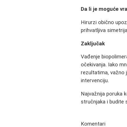
Da li je moguće vra
Hirurzi obično upoz
prihvatljiva simetrija
Zaključak
Vađenje biopolimer
očekivanja. Iako mno
rezultatima, važno j
intervenciju.
Najvažnija poruka ko
stručnjaka i budite
Komentari