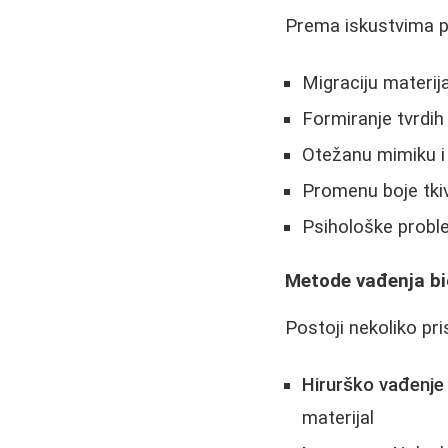
Prema iskustvima p
Migraciju materija
Formiranje tvrdih
Otežanu mimiku i 
Promenu boje tkiv
Psihološke probl
Metode vađenja bi
Postoji nekoliko pr
Hirurško vađenje
materijal