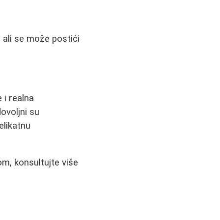
 ali se može postići
 i realna
ovoljni su
elikatnu
kom, konsultujte više