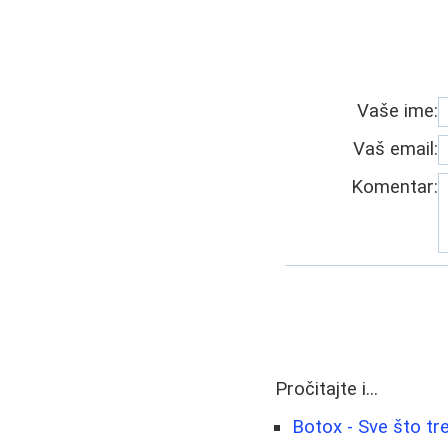
Vaše ime:
Vaš email:
Komentar:
Pročitajte i...
Botox - Sve što tr