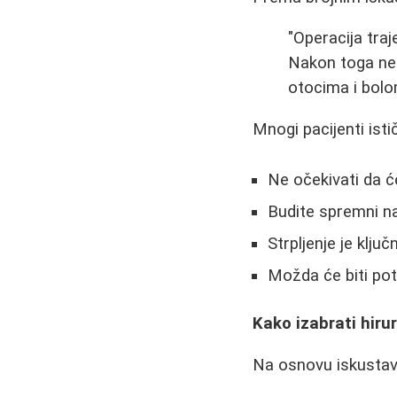
"Operacija traj
Nakon toga ne 
otocima i bolo
Mnogi pacijenti isti
Ne očekivati da ć
Budite spremni n
Strpljenje je klju
Možda će biti po
Kako izabrati hiru
Na osnovu iskustava