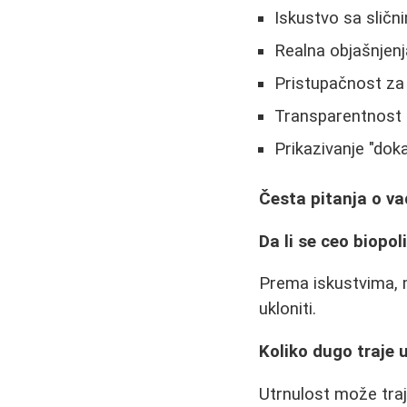
Iskustvo sa sličn
Realna objašnjenj
Pristupačnost za
Transparentnost 
Prikazivanje "dok
Česta pitanja o v
Da li se ceo biopo
Prema iskustvima, m
ukloniti.
Koliko dugo traje 
Utrnulost može traj