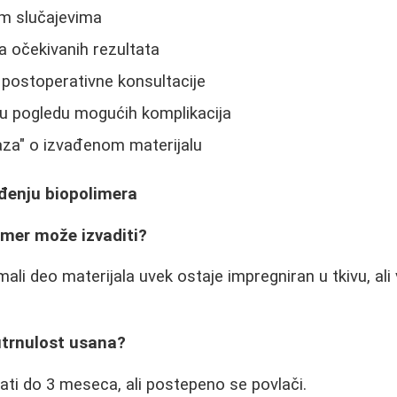
im slučajevima
a očekivanih rezultata
 postoperativne konsultacije
u pogledu mogućih komplikacija
aza" o izvađenom materijalu
ađenju biopolimera
limer može izvaditi?
ali deo materijala uvek ostaje impregniran u tkivu, al
utrnulost usana?
ati do 3 meseca, ali postepeno se povlači.