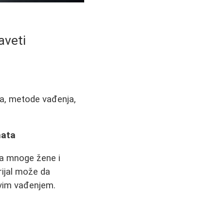
aveti
ta, metode vađenja,
nata
za mnoge žene i
rijal može da
ovim vađenjem.