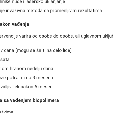
linike nude i lasersko uklanjanje
je invazivna metoda sa promenljivim rezultatima
nakon vađenja
rvencije varira od osobe do osobe, ali uglavnom uključ
-7 dana (mogu se širiti na celo lice)
 sata
stom hranom nedelju dana
ože potrajati do 3 meseca
vidljiv tek nakon 6 meseci
ta sa vađenjem biopolimera
stvima: