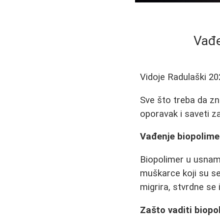
Vađe
Vidoje Radulaški
20
Sve što treba da zn
oporavak i saveti za
Vađenje biopolime
Biopolimer u usnama
muškarce koji su se
migrira, stvrdne se
Zašto vaditi biopo