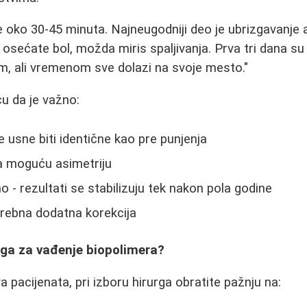
e oko 30-45 minuta. Najneugodniji deo je ubrizgavanje 
osećate bol, možda miris spaljivanja. Prva tri dana su
m, ali vremenom sve dolazi na svoje mesto."
ču da je važno:
e usne biti identične kao pre punjenja
a moguću asimetriju
čno - rezultati se stabilizuju tek nakon pola godine
trebna dodatna korekcija
rga za vađenje biopolimera?
 pacijenata, pri izboru hirurga obratite pažnju na: