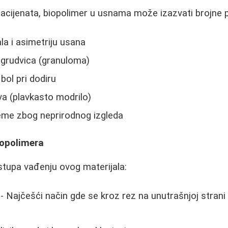
acijenata, biopolimer u usnama može izazvati brojne 
la i asimetriju usana
 grudvica (granuloma)
bol pri dodiru
a (plavkasto modrilo)
eme zbog neprirodnog izgleda
opolimera
istupa vađenju ovog materijala:
- Najčešći način gde se kroz rez na unutrašnjoj strani