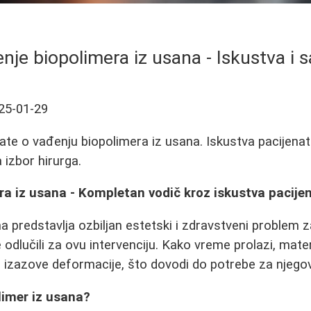
nje biopolimera iz usana - Iskustva i s
25-01-29
ate o vađenju biopolimera iz usana. Iskustva pacijena
 izbor hirurga.
ra iz usana - Kompletan vodič kroz iskustva pacije
 predstavlja ozbiljan estetski i zdravstveni problem 
 odlučili za ovu intervenciju. Kako vreme prolazi, mate
 i izazove deformacije, što dovodi do potrebe za njeg
limer iz usana?