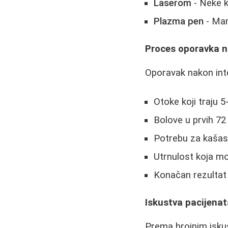
Laserom
- Neke k
Plazma pen
- Man
Proces oporavka 
Oporavak nakon inte
Otoke koji traju 5
Bolove u prvih 72
Potrebu za kaša
Utrnulost koja m
Konačan rezultat 
Iskustva pacijena
Prema brojnim isku