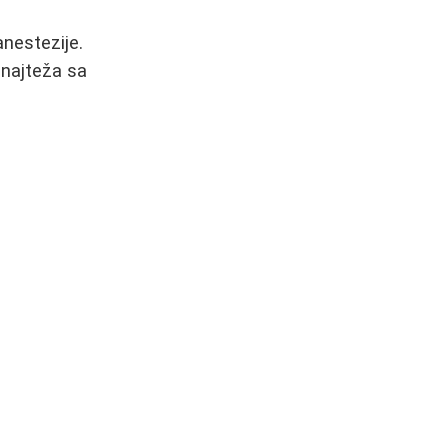
anestezije.
 najteža sa