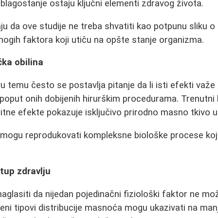
 blagostanje ostaju ključni elementi zdravog života.
u da ove studije ne treba shvatiti kao potpunu sliku o 
ogih faktora koji utiču na opšte stanje organizma.
čka obilina
 temu često se postavlja pitanje da li isti efekti važe 
 poput onih dobijenih hirurškim procedurama. Trenutn
itne efekte pokazuje isključivo prirodno masno tkivo u 
 mogu reprodukovati kompleksne biološke procese koji 
tup zdravlju
aglasiti da nijedan pojedinačni fiziološki faktor ne mo
đeni tipovi distribucije masnoća mogu ukazivati na manj