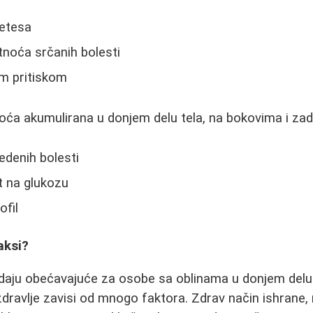
betesa
noća srčanih bolesti
im pritiskom
ća akumulirana u donjem delu tela, na bokovima i zadnj
edenih bolesti
t na glukozu
ofil
aksi?
ledaju obećavajuće za osobe sa oblinama u donjem delu 
ravlje zavisi od mnogo faktora. Zdrav način ishrane, 