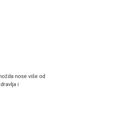
 možda nose više od
dravlja i