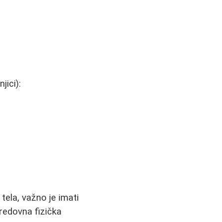
ici):
tela, važno je imati
redovna fizička