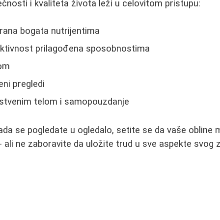
ečnosti i kvaliteta života leži u celovitom pristupu:
rana bogata nutrijentima
aktivnost prilagođena sposobnostima
som
ni pregledi
stvenim telom i samopouzdanje
kada se pogledate u ogledalo, setite se da vaše obline
 ali ne zaboravite da uložite trud u sve aspekte svog z