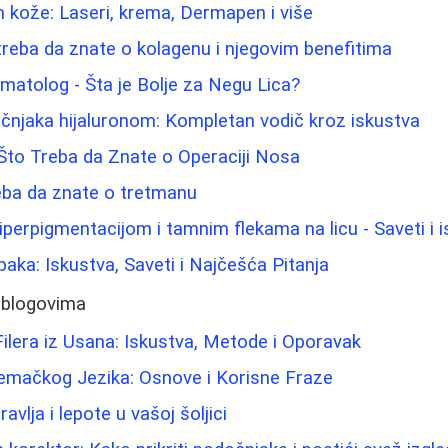
 kože: Laseri, krema, Dermapen i više
treba da znate o kolagenu i njegovim benefitima
atolog - Šta je Bolje za Negu Lica?
čnjaka hijaluronom: Kompletan vodič kroz iskustva
 Što Treba da Znate o Operaciji Nosa
eba da znate o tretmanu
iperpigmentacijom i tamnim flekama na licu - Saveti i 
paka: Iskustva, Saveti i Najčešća Pitanja
 blogovima
 Filera iz Usana: Iskustva, Metode i Oporavak
mačkog Jezika: Osnove i Korisne Fraze
ravlja i lepote u vašoj šoljici