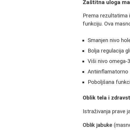
Zaštitna uloga ma
Prema rezultatima i
funkciju. Ova masno
Smanjen nivo hole
Bolja regulacija g
Viši nivo omega-3
Antiinflamatorno
Poboljšana funkc
Oblik tela i zdravst
Istraživanja prave 
Oblik jabuke
(masno