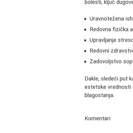
bolesti, ključ dugov
Uravnotežena ish
Redovna fizička 
Upravljanje stre
Redovni zdravstve
Zadovoljstvo sop
Dakle, sledeći put 
estetske vrednosti -
blagostanja.
Komentari