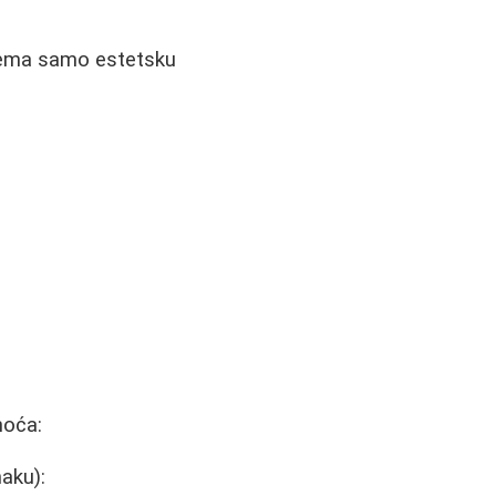
ema samo estetsku
noća:
aku):