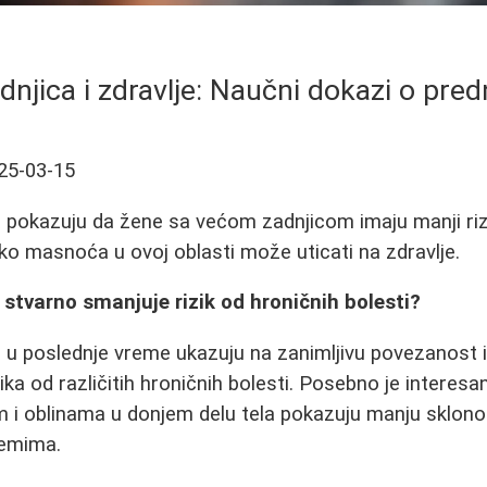
dnjica i zdravlje: Naučni dokazi o pre
25-03-15
 pokazuju da žene sa većom zadnjicom imaju manji riz
ako masnoća u ovoj oblasti može uticati na zdravlje.
a stvarno smanjuje rizik od hroničnih bolesti?
 u poslednje vreme ukazuju na zanimljivu povezanost 
ika od različitih hroničnih bolesti. Posebno je interes
 i oblinama u donjem delu tela pokazuju manju sklon
lemima.