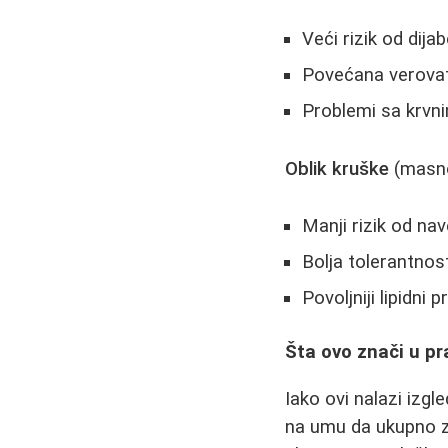
Veći rizik od dija
Povećana verovat
Problemi sa krvn
Oblik kruške
(masno
Manji rizik od nav
Bolja tolerantnos
Povoljniji lipidni pr
Šta ovo znači u pr
Iako ovi nalazi izg
na umu da ukupno zd