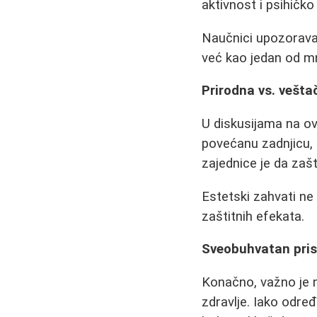
aktivnost i psihičko
Naučnici upozoravaj
već kao jedan od mn
Prirodna vs. vešta
U diskusijama na ovu
povećanu zadnjicu,
zajednice je da zašt
Estetski zahvati ne
zaštitnih efekata.
Sveobuhvatan pris
Konačno, važno je n
zdravlje. Iako odre