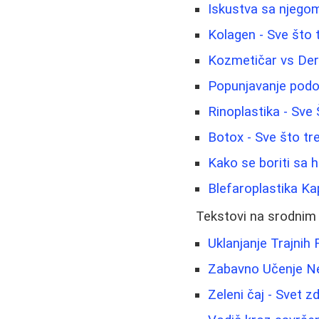
Iskustva sa njegom
Kolagen - Sve što 
Kozmetičar vs Derm
Popunjavanje podo
Rinoplastika - Sve
Botox - Sve što tr
Kako se boriti sa h
Blefaroplastika Ka
Tekstovi na srodnim
Uklanjanje Trajnih
Zabavno Učenje Ne
Zeleni čaj - Svet zd