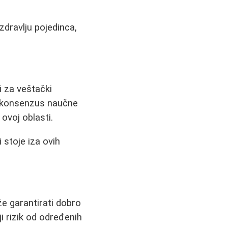
zdravlju pojedinca,
i za veštački
i konsenzus naučne
ovoj oblasti.
stoje iza ovih
že garantirati dobro
i rizik od određenih