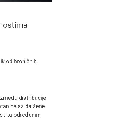
dnostima
ik od hroničnih
između distribucije
antan nalaz da žene
ost ka određenim