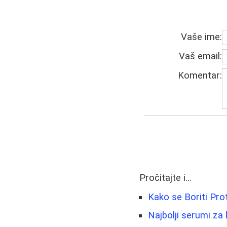
Vaše ime:
Vaš email:
Komentar:
Pročitajte i...
Kako se Boriti Prot
Najbolji serumi za 