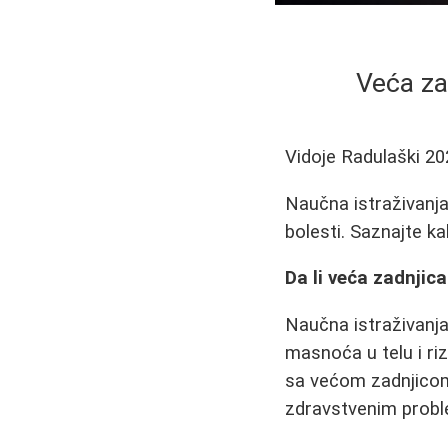
Veća za
Vidoje Radulaški
20
Naučna istraživanja
bolesti. Saznajte k
Da li veća zadnjic
Naučna istraživanja
masnoća u telu i riz
sa većom zadnjicom
zdravstvenim prob