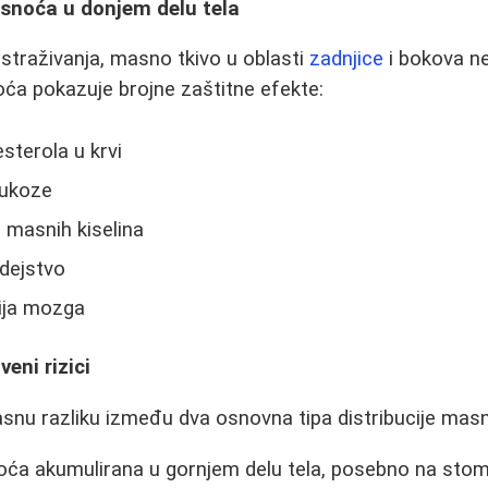
snoća u donjem delu tela
straživanja, masno tkivo u oblasti
zadnjice
i bokova n
ća pokazuje brojne zaštitne efekte:
sterola u krvi
lukoze
 masnih kiselina
 dejstvo
ija mozga
veni rizici
jasnu razliku između dva osnovna tipa distribucije mas
ća akumulirana u gornjem delu tela, posebno na stom