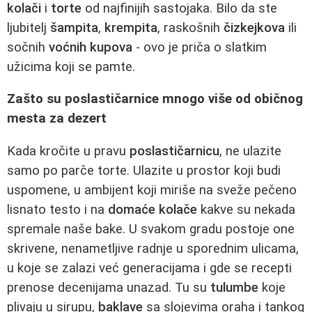
kolači
i
torte
od najfinijih sastojaka. Bilo da ste
ljubitelj
šampita
,
krempita
, raskošnih
čizkejkova
ili
sočnih
voćnih kupova
- ovo je priča o slatkim
užicima koji se pamte.
Zašto su poslastičarnice mnogo više od običnog
mesta za dezert
Kada kročite u pravu
poslastičarnicu
, ne ulazite
samo po parče torte. Ulazite u prostor koji budi
uspomene, u ambijent koji miriše na sveže pečeno
lisnato testo i na
domaće kolače
kakve su nekada
spremale naše bake. U svakom gradu postoje one
skrivene, nenametljive radnje u sporednim ulicama,
u koje se zalazi već generacijama i gde se recepti
prenose decenijama unazad. Tu su
tulumbe
koje
plivaju u sirupu,
baklave
sa slojevima oraha i tankog