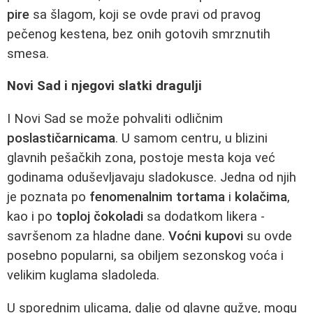
pire
sa šlagom, koji se ovde pravi od pravog
pečenog kestena, bez onih gotovih smrznutih
smesa.
Novi Sad i njegovi slatki dragulji
I Novi Sad se može pohvaliti odličnim
poslastičarnicama
. U samom centru, u blizini
glavnih pešačkih zona, postoje mesta koja već
godinama oduševljavaju sladokusce. Jedna od njih
je poznata po
fenomenalnim tortama
i
kolačima
,
kao i po
toploj čokoladi
sa dodatkom likera -
savršenom za hladne dane.
Voćni kupovi
su ovde
posebno popularni, sa obiljem sezonskog voća i
velikim kuglama sladoleda.
U sporednim ulicama, dalje od glavne gužve, mogu