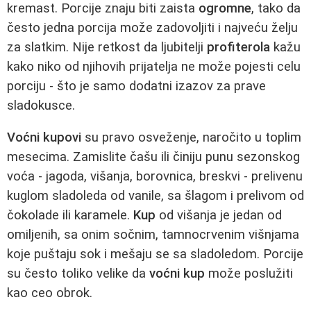
kremast. Porcije znaju biti zaista
ogromne
, tako da
često jedna porcija može zadovoljiti i najveću želju
za slatkim. Nije retkost da ljubitelji
profiterola
kažu
kako niko od njihovih prijatelja ne može pojesti celu
porciju - što je samo dodatni izazov za prave
sladokusce.
Voćni kupovi
su pravo osveženje, naročito u toplim
mesecima. Zamislite čašu ili činiju punu sezonskog
voća - jagoda, višanja, borovnica, breskvi - prelivenu
kuglom sladoleda od vanile, sa šlagom i prelivom od
čokolade ili karamele.
Kup
od višanja je jedan od
omiljenih, sa onim sočnim, tamnocrvenim višnjama
koje puštaju sok i mešaju se sa sladoledom. Porcije
su često toliko velike da
voćni kup
može poslužiti
kao ceo obrok.