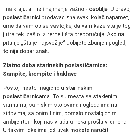
I na kraju, ali ne i najmanje važno -
osoblje
. U pravoj
poslastičarnici
prodavac zna svaki
kolač
napamet,
ume da vam opiše sastojke, da vam kaže šta je tog
jutra tek izašlo iz rerne i šta preporučuje. Ako na
pitanje „šta je najsvežije“ dobijete zbunjen pogled,
to nije dobar znak.
Zlatno doba starinskih poslastičarnica:
Šampite, krempite i baklave
Postoji nešto magično u
starinskim
poslastičarnicama
. To su mesta sa staklenim
vitrinama, sa niskim stolovima i ogledalima na
zidovima, sa onim finim, pomalo nostalgičnim
ambijentom koji nas vraća u neka prošla vremena.
U takvim lokalima još uvek možete naručiti