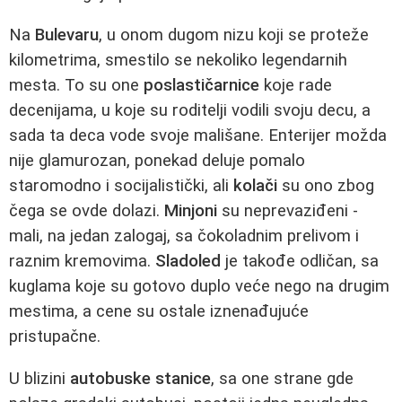
Na
Bulevaru
, u onom dugom nizu koji se proteže
kilometrima, smestilo se nekoliko legendarnih
mesta. To su one
poslastičarnice
koje rade
decenijama, u koje su roditelji vodili svoju decu, a
sada ta deca vode svoje mališane. Enterijer možda
nije glamurozan, ponekad deluje pomalo
staromodno i socijalistički, ali
kolači
su ono zbog
čega se ovde dolazi.
Minjoni
su neprevaziđeni -
mali, na jedan zalogaj, sa čokoladnim prelivom i
raznim kremovima.
Sladoled
je takođe odličan, sa
kuglama koje su gotovo duplo veće nego na drugim
mestima, a cene su ostale iznenađujuće
pristupačne.
U blizini
autobuske stanice
, sa one strane gde