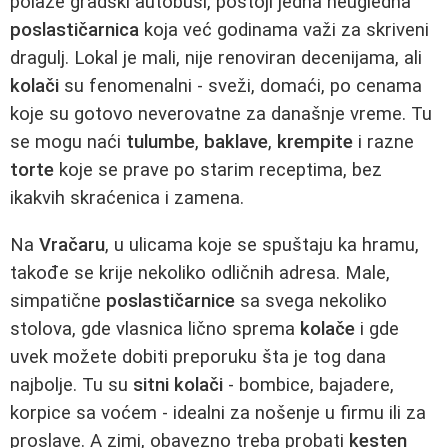
polaze gradski autobusi, postoji jedna neugledna
poslastičarnica
koja već godinama važi za skriveni
dragulj. Lokal je mali, nije renoviran decenijama, ali
kolači
su fenomenalni - sveži, domaći, po cenama
koje su gotovo neverovatne za današnje vreme. Tu
se mogu naći
tulumbe
,
baklave
,
krempite
i razne
torte
koje se prave po starim receptima, bez
ikakvih skraćenica i zamena.
Na
Vračaru
, u ulicama koje se spuštaju ka hramu,
takođe se krije nekoliko odličnih adresa. Male,
simpatične
poslastičarnice
sa svega nekoliko
stolova, gde vlasnica lično sprema
kolače
i gde
uvek možete dobiti preporuku šta je tog dana
najbolje. Tu su
sitni kolači
- bombice, bajadere,
korpice sa voćem - idealni za nošenje u firmu ili za
proslave. A zimi, obavezno treba probati
kesten