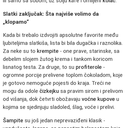
ili samo sa sobom, uz šolju kafe i omiljeni
kolač
.
Slatki zaključak: Šta najviše volimo da
„klopamo“
Kada bi trebalo izdvojiti apsolutne favorite među
ljubiteljima slatkiša, lista bi bila dugačka i raznolika.
Za neke su to
krempite
- one prave, starinske, sa
debelim slojem žutog krema i tankom koricom
lisnatog testa. Za druge, to su
profiterole
-
ogromne porcije prelivene toplom čokoladom, koje
je gotovo nemoguće pojesti do kraja. Treći ne
mogu da odole
čizkejku
sa pravim sirom i prelivom
od višanja, dok četvrti obožavaju
voćne kupove
u
kojima se sjedinjuju sladoled, šlag, voće i prelivi.
Šampite
su još jedan neprevaziđeni klasik -