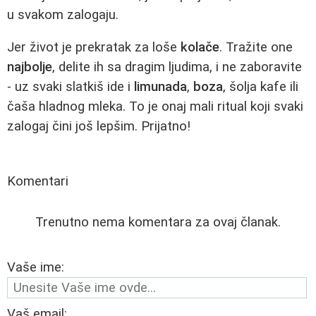
u svakom zalogaju.
Jer život je prekratak za loše
kolače
. Tražite one
najbolje
, delite ih sa dragim ljudima, i ne zaboravite
- uz svaki slatkiš ide i
limunada
,
boza
, šolja kafe ili
čaša hladnog mleka. To je onaj mali ritual koji svaki
zalogaj čini još lepšim. Prijatno!
Komentari
Trenutno nema komentara za ovaj članak.
Vaše ime:
Vaš email: