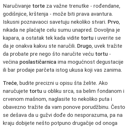
Naručivanje
torte
za važne trenutke - rođendane,
godišnjice, krštenja - može biti prava avantura.
Iskusni poznavaoci savetuju nekoliko stvari.
Prvo
,
nikada ne plaćajte celu sumu unapred. Dovoljna je
kapara, a ostatak tek kada vidite
tortu
i uverite se
da je onakva kakvu ste naručili.
Drugo
, uvek tražite
da probate pre nego što naručite veću
tortu
-
većina
poslastičarnica
ima mogućnost degustacije
ili bar prodaje parčeta istog ukusa koji vas zanima.
Treće
, budite precizni u opisu šta želite. Ako
naručujete
tortu
u obliku srca, sa belim fondanom i
crvenom mašnom, naglasite to nekoliko puta i
obavezno tražite da vam ponove porudžbinu. Često
se dešava da u gužvi dođe do nesporazuma, pa na
kraju dobijete nešto potpuno drugačije od onoga