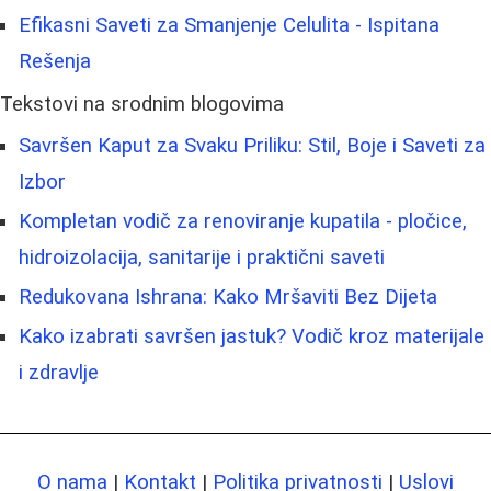
Efikasni Saveti za Smanjenje Celulita - Ispitana
Rešenja
Tekstovi na srodnim blogovima
Savršen Kaput za Svaku Priliku: Stil, Boje i Saveti za
Izbor
Kompletan vodič za renoviranje kupatila - pločice,
hidroizolacija, sanitarije i praktični saveti
Redukovana Ishrana: Kako Mršaviti Bez Dijeta
Kako izabrati savršen jastuk? Vodič kroz materijale
i zdravlje
O nama
|
Kontakt
|
Politika privatnosti
|
Uslovi