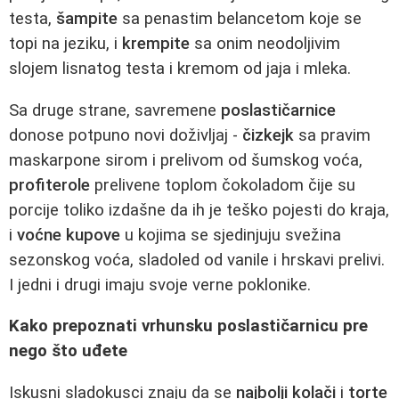
testa,
šampite
sa penastim belancetom koje se
topi na jeziku, i
krempite
sa onim neodoljivim
slojem lisnatog testa i kremom od jaja i mleka.
Sa druge strane, savremene
poslastičarnice
donose potpuno novi doživljaj -
čizkejk
sa pravim
maskarpone sirom i prelivom od šumskog voća,
profiterole
prelivene toplom čokoladom čije su
porcije toliko izdašne da ih je teško pojesti do kraja,
i
voćne kupove
u kojima se sjedinjuju svežina
sezonskog voća, sladoled od vanile i hrskavi prelivi.
I jedni i drugi imaju svoje verne poklonike.
Kako prepoznati vrhunsku poslastičarnicu pre
nego što uđete
Iskusni sladokusci znaju da se
najbolji kolači
i
torte