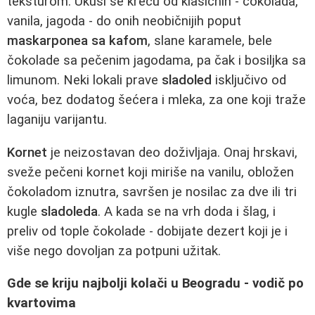
teksturom. Ukusi se kreću od klasičnih - čokolada,
vanila, jagoda - do onih neobičnijih poput
maskarponea sa kafom
, slane karamele, bele
čokolade sa pečenim jagodama, pa čak i bosiljka sa
limunom. Neki lokali prave
sladoled
isključivo od
voća, bez dodatog šećera i mleka, za one koji traže
laganiju varijantu.
Kornet
je neizostavan deo doživljaja. Onaj hrskavi,
sveže pečeni kornet koji miriše na vanilu, obložen
čokoladom iznutra, savršen je nosilac za dve ili tri
kugle
sladoleda
. A kada se na vrh doda i šlag, i
preliv od tople čokolade - dobijate dezert koji je i
više nego dovoljan za potpuni užitak.
Gde se kriju najbolji kolači u Beogradu - vodič po
kvartovima