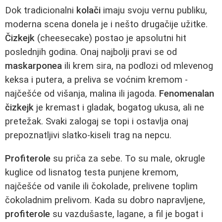
Dok tradicionalni
kolači
imaju svoju vernu publiku,
moderna scena donela je i nešto drugačije užitke.
Čizkejk
(cheesecake) postao je apsolutni hit
poslednjih godina. Onaj najbolji pravi se od
maskarponea
ili krem sira, na podlozi od mlevenog
keksa i putera, a preliva se voćnim kremom -
najčešće od višanja, malina ili jagoda.
Fenomenalan
čizkejk
je kremast i gladak, bogatog ukusa, ali ne
pretežak. Svaki zalogaj se topi i ostavlja onaj
prepoznatljivi slatko-kiseli trag na nepcu.
Profiterole
su priča za sebe. To su male, okrugle
kuglice od lisnatog testa punjene kremom,
najčešće od vanile ili čokolade, prelivene toplim
čokoladnim prelivom. Kada su dobro napravljene,
profiterole
su vazdušaste, lagane, a fil je bogat i