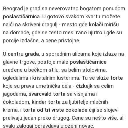
Beograd je grad sa neverovatno bogatom ponudom
poslastičarnica
. U gotovo svakom kvartu možete
naići na skriveni dragulj - mesto gde
kolači
mirišu
na domaće, gde se testo mesi rano ujutro i gde su
porcije izdašne, a cene pristojne.
U
centru grada
, u sporednim ulicama koje izlaze na
glavne trgove, postoje male
poslastičarnice
uređene u bečkom stilu, sa belim stolovima,
ogledalima i kristalnim lusterima. Tu se služe
torte
koje su prava umetnička dela -
čizkejk
sa celim
jagodama,
švarcvald torta
sa višnjama i
čokoladom,
kinder torta
za ljubitelje mlečnih
krema, i
torta od tri vrste čokolade
čiji se slojevi
prelivaju jedan preko drugog. Cene su nešto više, ali
svaki zalogaj opravdava uloženi novac.