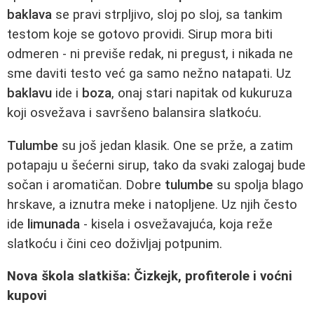
baklava
se pravi strpljivo, sloj po sloj, sa tankim
testom koje se gotovo providi. Sirup mora biti
odmeren - ni previše redak, ni pregust, i nikada ne
sme daviti testo već ga samo nežno natapati. Uz
baklavu
ide i
boza
, onaj stari napitak od kukuruza
koji osvežava i savršeno balansira slatkoću.
Tulumbe
su još jedan klasik. One se prže, a zatim
potapaju u šećerni sirup, tako da svaki zalogaj bude
sočan i aromatičan. Dobre
tulumbe
su spolja blago
hrskave, a iznutra meke i natopljene. Uz njih često
ide
limunada
- kisela i osvežavajuća, koja reže
slatkoću i čini ceo doživljaj potpunim.
Nova škola slatkiša: Čizkejk, profiterole i voćni
kupovi