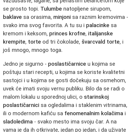
vazdušaste, lagane, sa penastim belancetom koje
se prosto topi.
Tulumbe
natopljene sirupom,
baklave
sa orasima,
minjoni
sa raznim kremovima -
svako ima svog favorita. A tu su i
palacinke
sa
kremom i keksom,
princes krofne
,
italijanske
krempite
,
torte
od tri čokolade,
švarcvald torte
, i
još mnogo, mnogo toga.
Jedno je sigurno -
poslastičarnice
u kojima se
poštuju stari recepti, u kojima se koriste kvalitetni
sastojci i u kojima se gosti dočekuju sa osmehom,
uvek će imati svoju vernu publiku. Bilo da se radi o
malom lokalu u sporednoj ulici, o
starinskoj
poslastičarnici
sa ogledalima i staklenim vitrinama,
ili o modernom kafiću sa
fenomenalnim kolačima
i
sladoledima
- svako mesto ima svoju čar. A na
vama je da ih otkrivate, jedan po jedan, i da uživate