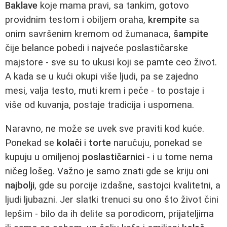
Baklave
koje mama pravi, sa tankim, gotovo
providnim testom i obiljem oraha,
krempite
sa
onim savršenim kremom od žumanaca,
šampite
čije belance pobedi i najveće poslastičarske
majstore - sve su to ukusi koji se pamte ceo život.
A kada se u kući okupi više ljudi, pa se zajedno
mesi, valja testo, muti krem i peče - to postaje i
više od kuvanja, postaje tradicija i uspomena.
Naravno, ne može se uvek sve praviti kod kuće.
Ponekad se
kolači
i
torte
naručuju, ponekad se
kupuju u omiljenoj
poslastičarnici
- i u tome nema
ničeg lošeg. Važno je samo znati gde se kriju oni
najbolji
, gde su porcije izdašne, sastojci kvalitetni, a
ljudi ljubazni. Jer slatki trenuci su ono što život čini
lepšim - bilo da ih delite sa porodicom, prijateljima