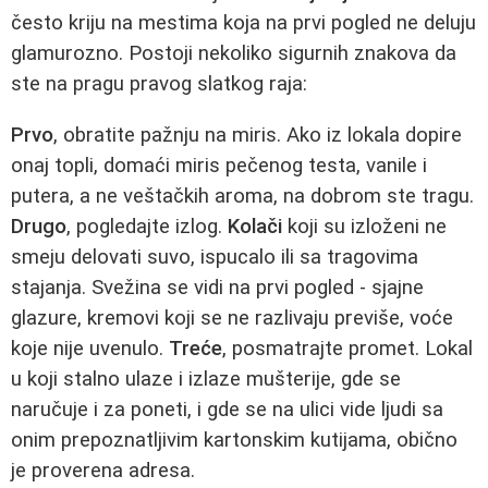
često kriju na mestima koja na prvi pogled ne deluju
glamurozno. Postoji nekoliko sigurnih znakova da
ste na pragu pravog slatkog raja:
Prvo
, obratite pažnju na miris. Ako iz lokala dopire
onaj topli, domaći miris pečenog testa, vanile i
putera, a ne veštačkih aroma, na dobrom ste tragu.
Drugo
, pogledajte izlog.
Kolači
koji su izloženi ne
smeju delovati suvo, ispucalo ili sa tragovima
stajanja. Svežina se vidi na prvi pogled - sjajne
glazure, kremovi koji se ne razlivaju previše, voće
koje nije uvenulo.
Treće
, posmatrajte promet. Lokal
u koji stalno ulaze i izlaze mušterije, gde se
naručuje i za poneti, i gde se na ulici vide ljudi sa
onim prepoznatljivim kartonskim kutijama, obično
je proverena adresa.