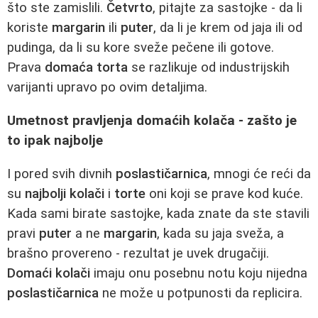
što ste zamislili.
Četvrto
, pitajte za sastojke - da li
koriste
margarin
ili
puter
, da li je krem od jaja ili od
pudinga, da li su kore sveže pečene ili gotove.
Prava
domaća torta
se razlikuje od industrijskih
varijanti upravo po ovim detaljima.
Umetnost pravljenja domaćih kolača - zašto je
to ipak najbolje
I pored svih divnih
poslastičarnica
, mnogi će reći da
su
najbolji kolači
i
torte
oni koji se prave kod kuće.
Kada sami birate sastojke, kada znate da ste stavili
pravi
puter
a ne
margarin
, kada su jaja sveža, a
brašno provereno - rezultat je uvek drugačiji.
Domaći kolači
imaju onu posebnu notu koju nijedna
poslastičarnica
ne može u potpunosti da replicira.