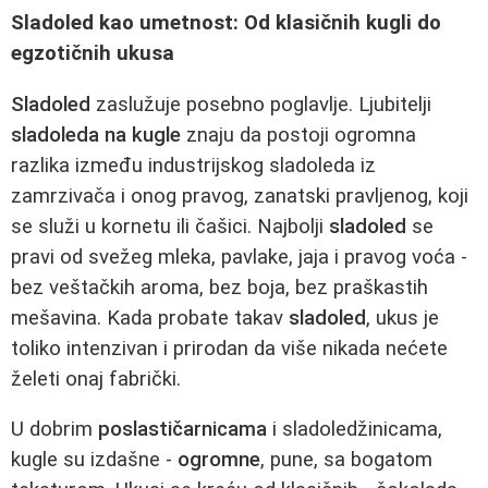
Sladoled kao umetnost: Od klasičnih kugli do
egzotičnih ukusa
Sladoled
zaslužuje posebno poglavlje. Ljubitelji
sladoleda na kugle
znaju da postoji ogromna
razlika između industrijskog sladoleda iz
zamrzivača i onog pravog, zanatski pravljenog, koji
se služi u kornetu ili čašici. Najbolji
sladoled
se
pravi od svežeg mleka, pavlake, jaja i pravog voća -
bez veštačkih aroma, bez boja, bez praškastih
mešavina. Kada probate takav
sladoled
, ukus je
toliko intenzivan i prirodan da više nikada nećete
želeti onaj fabrički.
U dobrim
poslastičarnicama
i sladoledžinicama,
kugle su izdašne -
ogromne
, pune, sa bogatom