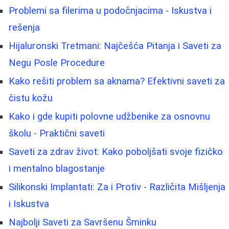
Problemi sa filerima u podočnjacima - Iskustva i
rešenja
Hijaluronski Tretmani: Najčešća Pitanja i Saveti za
Negu Posle Procedure
Kako rešiti problem sa aknama? Efektivni saveti za
čistu kožu
Kako i gde kupiti polovne udžbenike za osnovnu
školu - Praktični saveti
Saveti za zdrav život: Kako poboljšati svoje fizičko
i mentalno blagostanje
Silikonski Implantati: Za i Protiv - Različita Mišljenja
i Iskustva
Najbolji Saveti za Savršenu Šminku