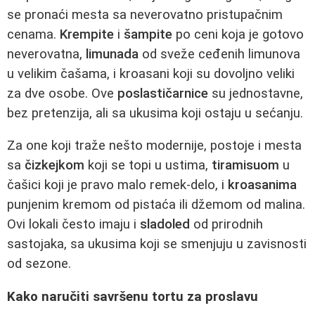
se pronaći mesta sa neverovatno pristupačnim
cenama.
Krempite
i
šampite
po ceni koja je gotovo
neverovatna,
limunada
od sveže ceđenih limunova
u velikim čašama, i kroasani koji su dovoljno veliki
za dve osobe. Ove
poslastičarnice
su jednostavne,
bez pretenzija, ali sa ukusima koji ostaju u sećanju.
Za one koji traže nešto modernije, postoje i mesta
sa
čizkejkom
koji se topi u ustima,
tiramisuom
u
čašici koji je pravo malo remek-delo, i
kroasanima
punjenim kremom od pistaća ili džemom od malina.
Ovi lokali često imaju i
sladoled
od prirodnih
sastojaka, sa ukusima koji se smenjuju u zavisnosti
od sezone.
Kako naručiti savršenu tortu za proslavu