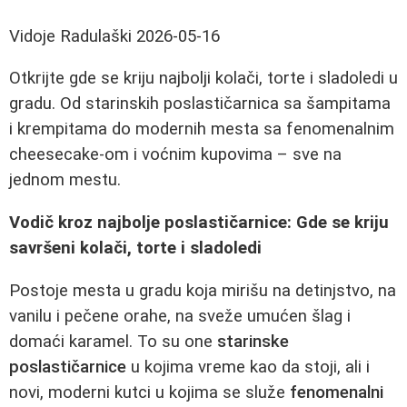
Vidoje Radulaški
2026-05-16
Otkrijte gde se kriju najbolji kolači, torte i sladoledi u
gradu. Od starinskih poslastičarnica sa šampitama
i krempitama do modernih mesta sa fenomenalnim
cheesecake-om i voćnim kupovima – sve na
jednom mestu.
Vodič kroz najbolje poslastičarnice: Gde se kriju
savršeni kolači, torte i sladoledi
Postoje mesta u gradu koja mirišu na detinjstvo, na
vanilu i pečene orahe, na sveže umućen šlag i
domaći karamel. To su one
starinske
poslastičarnice
u kojima vreme kao da stoji, ali i
novi, moderni kutci u kojima se služe
fenomenalni