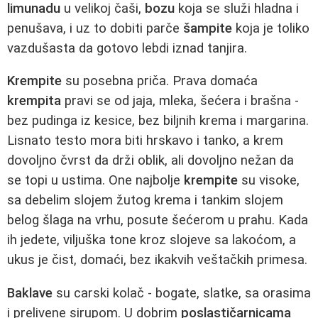
limunadu
u velikoj čaši,
bozu
koja se služi hladna i
penušava, i uz to dobiti parče
šampite
koja je toliko
vazdušasta da gotovo lebdi iznad tanjira.
Krempite
su posebna priča. Prava domaća
krempita
pravi se od jaja, mleka, šećera i brašna -
bez pudinga iz kesice, bez biljnih krema i margarina.
Lisnato testo mora biti hrskavo i tanko, a krem
dovoljno čvrst da drži oblik, ali dovoljno nežan da
se topi u ustima. One najbolje
krempite
su visoke,
sa debelim slojem žutog krema i tankim slojem
belog šlaga na vrhu, posute šećerom u prahu. Kada
ih jedete, viljuška tone kroz slojeve sa lakoćom, a
ukus je čist, domaći, bez ikakvih veštačkih primesa.
Baklave
su carski kolač - bogate, slatke, sa orasima
i prelivene sirupom. U dobrim
poslastičarnicama