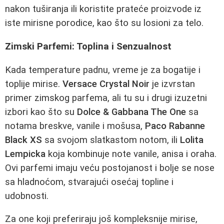
nakon tuširanja ili koristite prateće proizvode iz
iste mirisne porodice, kao što su losioni za telo.
Zimski Parfemi: Toplina i Senzualnost
Kada temperature padnu, vreme je za bogatije i
toplije mirise.
Versace Crystal Noir
je izvrstan
primer zimskog parfema, ali tu su i drugi izuzetni
izbori kao što su
Dolce & Gabbana The One
sa
notama breskve, vanile i mošusa,
Paco Rabanne
Black XS
sa svojom slatkastom notom, ili
Lolita
Lempicka
koja kombinuje note vanile, anisa i oraha.
Ovi parfemi imaju veću postojanost i bolje se nose
sa hladnoćom, stvarajući osećaj topline i
udobnosti.
Za one koji preferiraju još kompleksnije mirise,