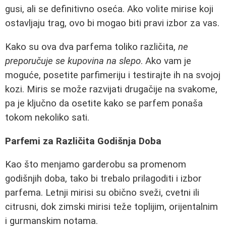
gusi, ali se definitivno oseća. Ako volite mirise koji
ostavljaju trag, ovo bi mogao biti pravi izbor za vas.
Kako su ova dva parfema toliko različita,
ne
preporučuje se kupovina na slepo
. Ako vam je
moguće, posetite parfimeriju i testirajte ih na svojoj
kozi. Miris se može razvijati drugačije na svakome,
pa je ključno da osetite kako se parfem ponaša
tokom nekoliko sati.
Parfemi za Različita Godišnja Doba
Kao što menjamo garderobu sa promenom
godišnjih doba, tako bi trebalo prilagoditi i izbor
parfema. Letnji mirisi su obično sveži, cvetni ili
citrusni, dok zimski mirisi teže toplijim, orijentalnim
i gurmanskim notama.