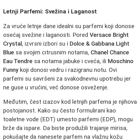
Letnji Parfemi: Svežina i Laganost
Za vruće letnje dane idealni su parfemi koji donose
osećaj svežine i laganosti. Pored
Versace Bright
Crystal
, izvrsni izbori su i
Dolce & Gabbana Light
Blue
sa svojim citrusnim notama,
Chanel Chance
Eau Tendre
sa notama jabuke i cveća, ili
Moschino
Funny
koji donosi vedru i razigranu notu. Ovi
parfemi su savršeni za svakodnevnu upotrebu jer
ne guse u vrućini, već donose osveženje.
Međutim, čest izazov kod letnjih parfema je njihova
postojanost. Kako su često formulirani kao
toaletne vode (EDT) umesto parfemi (EDP), mogu
brže da ispare. Da biste produžili trajanje mirisa,
pokušajte da nanesete parfem na vlažnu kožu