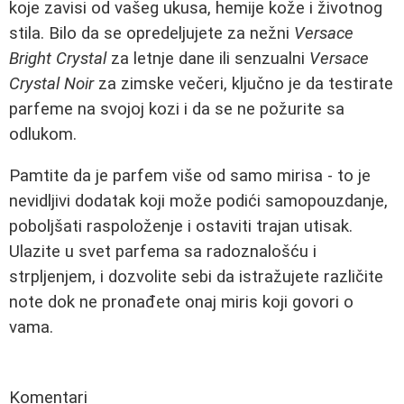
koje zavisi od vašeg ukusa, hemije kože i životnog
stila. Bilo da se opredeljujete za nežni
Versace
Bright Crystal
za letnje dane ili senzualni
Versace
Crystal Noir
za zimske večeri, ključno je da testirate
parfeme na svojoj kozi i da se ne požurite sa
odlukom.
Pamtite da je parfem više od samo mirisa - to je
nevidljivi dodatak koji može podići samopouzdanje,
poboljšati raspoloženje i ostaviti trajan utisak.
Ulazite u svet parfema sa radoznalošću i
strpljenjem, i dozvolite sebi da istražujete različite
note dok ne pronađete onaj miris koji govori o
vama.
Komentari