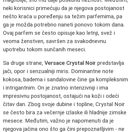
neki korisnici primećuju da je njegova postojanost
nešto kraća u poređenju sa težim parfemima, pa
ga je možda potrebno naneti ponovo tokom dana.
Ovaj parfem se često opisuje kao letnji, svež i
veoma ženstven, savršen za svakodnevnu
upotrebu tokom sunčanih meseci.
Sa druge strane,
Versace Crystal Noir
predstavlja
jači, opor i senzualniji miris. Dominantne note
kokosa, badema i sandalovine čine ga kompleksnim
i intrigantnim. On je znatno intenzivniji i ima
impresivnu postojanost, ostajući na koži i odeći
čitav dan. Zbog svoje dubine i topline, Crystal Noir
se često bira za večernje izlaske ili hladnije zimske
mesece. Međutim, važno je napomenuti da je
njegova jačina ono što ga čini prepoznatljivim - ne