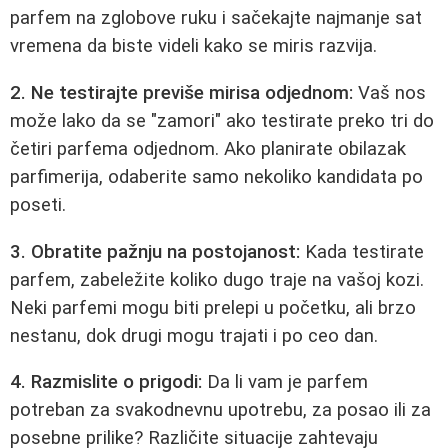
parfem na zglobove ruku i sačekajte najmanje sat
vremena da biste videli kako se miris razvija.
2. Ne testirajte previše mirisa odjednom:
Vaš nos
može lako da se "zamori" ako testirate preko tri do
četiri parfema odjednom. Ako planirate obilazak
parfimerija, odaberite samo nekoliko kandidata po
poseti.
3. Obratite pažnju na postojanost:
Kada testirate
parfem, zabeležite koliko dugo traje na vašoj kozi.
Neki parfemi mogu biti prelepi u početku, ali brzo
nestanu, dok drugi mogu trajati i po ceo dan.
4. Razmislite o prigodi:
Da li vam je parfem
potreban za svakodnevnu upotrebu, za posao ili za
posebne prilike? Različite situacije zahtevaju