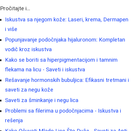
Pročitajte i...
Iskustva sa njegom kože: Laseri, krema, Dermapen
i više
Popunjavanje podočnjaka hijaluronom: Kompletan
vodič kroz iskustva
Kako se boriti sa hiperpigmentacijom i tamnim
flekama na licu - Saveti i iskustva
Rešavanje hormonskih bubuljica: Efikasni tretmani i
saveti za negu kože
Saveti za šminkanje i negu lica
Problemi sa filerima u podočnjacima - Iskustva i
rešenja