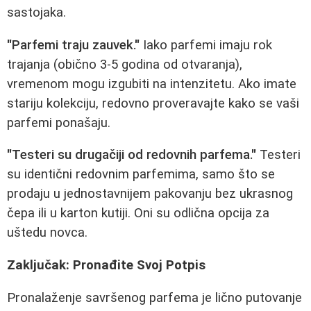
sastojaka.
"Parfemi traju zauvek."
Iako parfemi imaju rok
trajanja (obično 3-5 godina od otvaranja),
vremenom mogu izgubiti na intenzitetu. Ako imate
stariju kolekciju, redovno proveravajte kako se vaši
parfemi ponašaju.
"Testeri su drugačiji od redovnih parfema."
Testeri
su identični redovnim parfemima, samo što se
prodaju u jednostavnijem pakovanju bez ukrasnog
čepa ili u karton kutiji. Oni su odlična opcija za
uštedu novca.
Zaključak: Pronađite Svoj Potpis
Pronalaženje savršenog parfema je lično putovanje