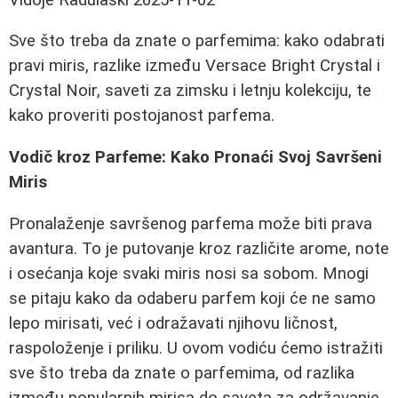
Sve što treba da znate o parfemima: kako odabrati
pravi miris, razlike između Versace Bright Crystal i
Crystal Noir, saveti za zimsku i letnju kolekciju, te
kako proveriti postojanost parfema.
Vodič kroz Parfeme: Kako Pronaći Svoj Savršeni
Miris
Pronalaženje savršenog parfema može biti prava
avantura. To je putovanje kroz različite arome, note
i osećanja koje svaki miris nosi sa sobom. Mnogi
se pitaju kako da odaberu parfem koji će ne samo
lepo mirisati, već i odražavati njihovu ličnost,
raspoloženje i priliku. U ovom vodiću ćemo istražiti
sve što treba da znate o parfemima, od razlika
između popularnih mirisa do saveta za održavanje