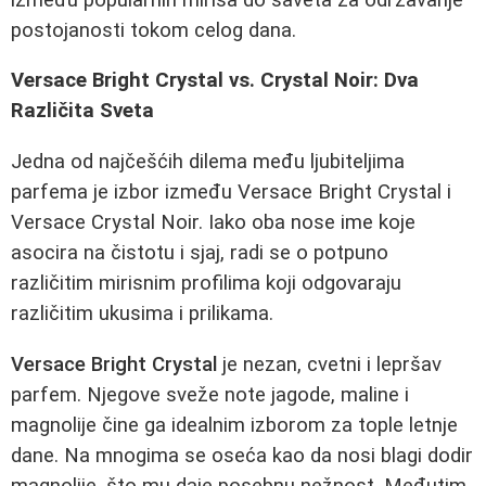
postojanosti tokom celog dana.
Versace Bright Crystal vs. Crystal Noir: Dva
Različita Sveta
Jedna od najčešćih dilema među ljubiteljima
parfema je izbor između Versace Bright Crystal i
Versace Crystal Noir. Iako oba nose ime koje
asocira na čistotu i sjaj, radi se o potpuno
različitim mirisnim profilima koji odgovaraju
različitim ukusima i prilikama.
Versace Bright Crystal
je nezan, cvetni i lepršav
parfem. Njegove sveže note jagode, maline i
magnolije čine ga idealnim izborom za tople letnje
dane. Na mnogima se oseća kao da nosi blagi dodir
magnolije, što mu daje posebnu nežnost. Međutim,