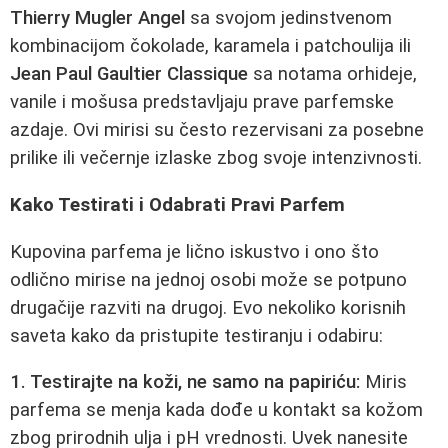
Thierry Mugler Angel
sa svojom jedinstvenom
kombinacijom čokolade, karamela i patchoulija ili
Jean Paul Gaultier Classique
sa notama orhideje,
vanile i mošusa predstavljaju prave parfemske
azdaje. Ovi mirisi su često rezervisani za posebne
prilike ili večernje izlaske zbog svoje intenzivnosti.
Kako Testirati i Odabrati Pravi Parfem
Kupovina parfema je lično iskustvo i ono što
odlično mirise na jednoj osobi može se potpuno
drugačije razviti na drugoj. Evo nekoliko korisnih
saveta kako da pristupite testiranju i odabiru:
1. Testirajte na koži, ne samo na papiriću:
Miris
parfema se menja kada dođe u kontakt sa kožom
zbog prirodnih ulja i pH vrednosti. Uvek nanesite