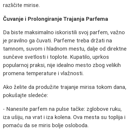
različite mirise.
Čuvanje i Prolongiranje Trajanja Parfema
Da biste maksimalno iskoristili svoj parfem, važno
je pravilno ga čuvati. Parfeme treba držati na
tamnom, suvom i hladnom mestu, dalje od direktne
sunčeve svetlosti i toplote. Kupatilo, uprkos
popularnoj praksi, nije idealno mesto zbog velikih
promena temperature i vlažnosti.
Ako želite da produžite trajanje mirisa tokom dana,
pokušajte sledeće:
- Nanesite parfem na pulse tačke: zglobove ruku,
iza ušiju, na vrat i iza kolena. Ova mesta su toplija i
pomaću da se miris bolje osloboda.