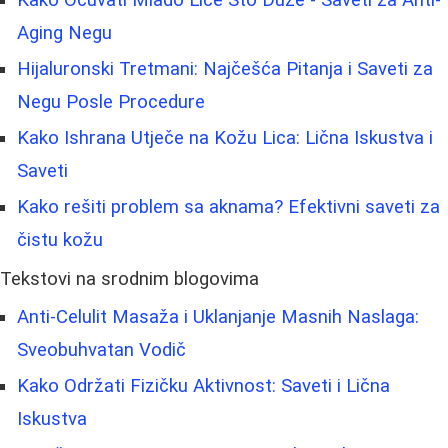
Kako Očuvati Mlado Lice Što Duže - Saveti za Anti-
Aging Negu
Hijaluronski Tretmani: Najčešća Pitanja i Saveti za
Negu Posle Procedure
Kako Ishrana Utječe na Kožu Lica: Lična Iskustva i
Saveti
Kako rešiti problem sa aknama? Efektivni saveti za
čistu kožu
Tekstovi na srodnim blogovima
Anti-Celulit Masaža i Uklanjanje Masnih Naslaga:
Sveobuhvatan Vodič
Kako Održati Fizičku Aktivnost: Saveti i Lična
Iskustva