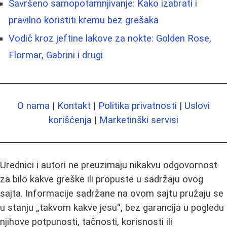
Savršeno samopotamnjivanje: Kako izabrati i
pravilno koristiti kremu bez grešaka
Vodič kroz jeftine lakove za nokte: Golden Rose,
Flormar, Gabrini i drugi
O nama
|
Kontakt
|
Politika privatnosti
|
Uslovi
korišćenja
|
Marketinški servisi
Urednici i autori ne preuzimaju nikakvu odgovornost
za bilo kakve greške ili propuste u sadržaju ovog
sajta. Informacije sadržane na ovom sajtu pružaju se
u stanju „takvom kakve jesu“, bez garancija u pogledu
njihove potpunosti, tačnosti, korisnosti ili