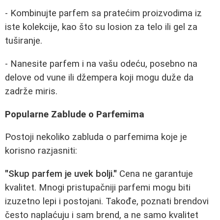
- Kombinujte parfem sa pratećim proizvodima iz
iste kolekcije, kao što su losion za telo ili gel za
tuširanje.
- Nanesite parfem i na vašu odeću, posebno na
delove od vune ili džempera koji mogu duže da
zadrže miris.
Popularne Zablude o Parfemima
Postoji nekoliko zabluda o parfemima koje je
korisno razjasniti:
"Skup parfem je uvek bolji."
Cena ne garantuje
kvalitet. Mnogi pristupačniji parfemi mogu biti
izuzetno lepi i postojani. Takođe, poznati brendovi
često naplaćuju i sam brend, a ne samo kvalitet