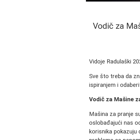
Vodič za Maš
Vidoje Radulaški
20
Sve što treba da z
ispiranjem i odaberi
Vodič za Mašine za
Mašina za pranje s
oslobađajući nas o
korisnika pokazuju 