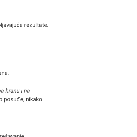
ljavajuće rezultate.
ane.
na hranu i na
no posuđe, nikako
rešavanje.