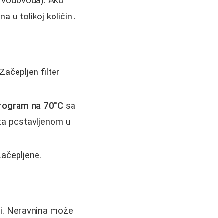
g vodovoda). Ako
 u tolikoj količini.
Začepljen filter
program na 70°C
sa
ta postavljenom u
začepljene.
vni. Neravnina može