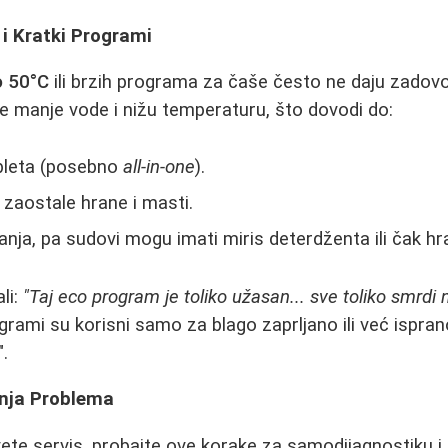
 i Kratki Programi
o 50°C
ili brzih programa za čaše često ne daju zadovo
te manje vode i nižu temperaturu, što dovodi do:
bleta (posebno
all-in-one
).
 zaostale hrane i masti.
anja, pa sudovi mogu imati miris deterdženta ili čak hr
li:
"Taj eco program je toliko užasan... sve toliko smrdi 
ogrami su korisni samo za blago zaprljano ili već ispra
".
enja Problema
te servis, probajte ove korake za samodijagnostiku i 