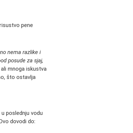
risustvo pene
no nema razlike i
od posude za sjaj,
, ali mnoga iskustva
o, što ostavlja
a u poslednju vodu
 Ovo dovodi do: