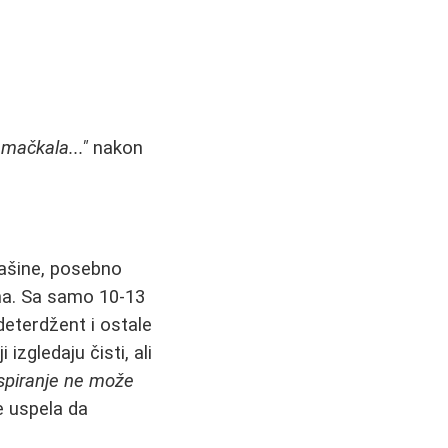
 mačkala..."
nakon
 mašine, posebno
a. Sa samo 10-13
deterdžent i ostale
 izgledaju čisti, ali
spiranje ne može
je uspela da