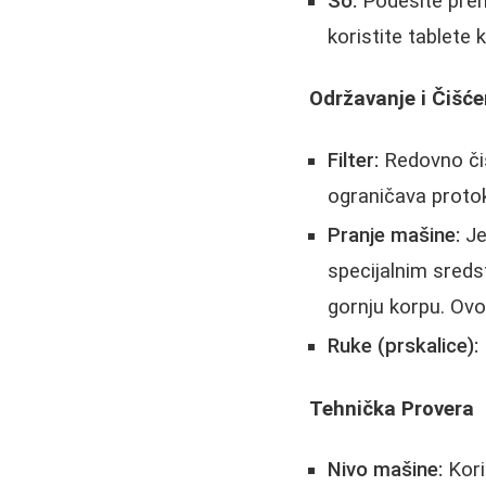
So:
Podesite prem
koristite tablete 
Održavanje i Čišće
Filter:
Redovno čist
ograničava protok 
Pranje mašine:
Je
specijalnim sred
gornju korpu. Ovo
Ruke (prskalice):
Tehnička Provera
Nivo mašine:
Kori