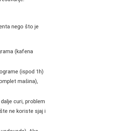
enta nego što je
grama (kafena
rograme (ispod 1h)
komplet mašina),
dalje curi, problem
te ne koriste sjaj i