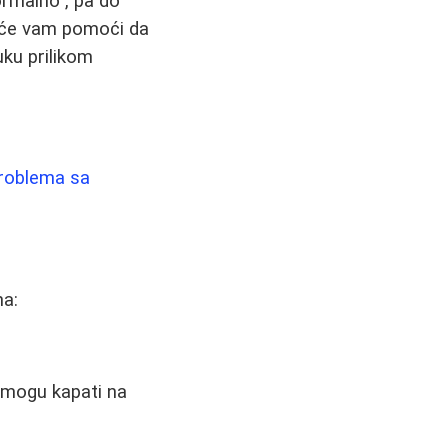
ormalno", pa do
č će vam pomoći da
uku prilikom
problema sa
na:
 mogu kapati na