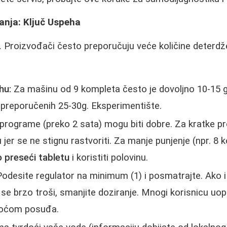
anja: Ključ Uspeha
.
Proizvođači često preporučuju veće količine deterdž
hu:
Za mašinu od 9 kompleta često je dovoljno 10-15 
 preporučenih 25-30g. Eksperimentište.
programe (preko 2 sata) mogu biti dobre. Za kratke p
 jer se ne stignu rastvoriti. Za manje punjenje (npr. 8 
 preseći tabletu
i koristiti polovinu.
odesite regulator na minimum (1) i posmatrajte. Ako i 
se brzo troši, smanjite doziranje. Mnogi korisnicu uopš
voćom posuđa.