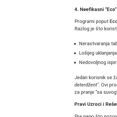
4. Neefikasni "Eco"
Programi poput
Ec
Razlog je što koris
Nerastvaranja ta
Lošijeg uklanjanja
Nedovoljnog ispir
Jedan korisnik se ža
deterdžent"
. Ovi pr
za pranje "sa suvog
Pravi Uzroci i Reš
Pre nego što pozove