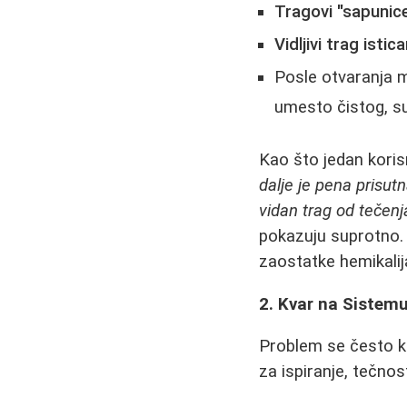
Tragovi "sapunice
Vidljivi trag istic
Posle otvaranja 
umesto čistog, su
Kao što jedan koris
dalje je pena prisut
vidan trag od tečenja
pokazuju suprotno. 
zaostatke hemikali
2. Kvar na Sistemu
Problem se često kr
za ispiranje, tečno