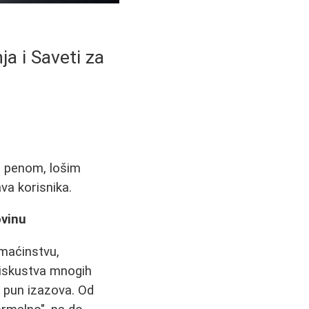
a i Saveti za
a penom, lošim
va korisnika.
ovinu
omaćinstvu,
iskustva mnogih
i pun izazova. Od