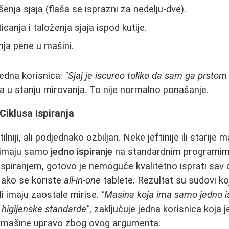
nja sjaja (flaša se isprazni za nedelju-dve).
icanja i taloženja sjaja ispod kutije.
ja pene u mašini.
edna korisnica:
"Sjaj je iscureo toliko da sam ga prstom
la u stanju mirovanja. To nije normalno ponašanje.
Ciklusa Ispiranja
lniji, ali podjednako ozbiljan. Neke jeftinije ili starije
 imaju samo
jedno ispiranje
na standardnim programim
 ispiranjem, gotovo je nemoguće kvalitetno isprati sav 
o ako se koriste
all-in-one
tablete. Rezultat su sudovi koji
ili imaju zaostale mirise.
"Masina koja ima samo jedno i
 higijenske standarde"
, zaključuje jedna korisnica koja 
 mašine upravo zbog ovog argumenta.