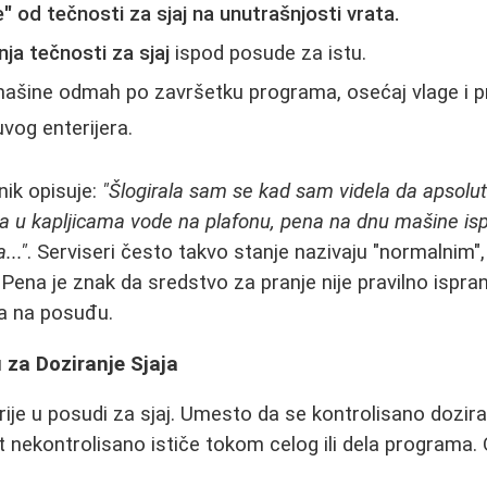
" od tečnosti za sjaj na unutrašnjosti vrata.
anja tečnosti za sjaj
ispod posude za istu.
mašine odmah po završetku programa, osećaj vlage i p
vog enterijera.
nik opisuje:
"Šlogirala sam se kad sam videla da apsolut
na u kapljicama vode na plafonu, pena na dnu mašine isp
..."
. Serviseri često takvo stanje nazivaju "normalnim"
Pena je znak da sredstvo za pranje nije pravilno ispran
ja na posuđu.
 za Doziranje Sjaja
ije u posudi za sjaj. Umesto da se kontrolisano dozir
st nekontrolisano ističe tokom celog ili dela programa.