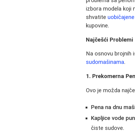
problema sa penom i
izbora modela koji 
shvatite
uobičajene
kupovine.
Najčešći Problemi 
Na osnovu brojnih i
sudomašinama
.
1. Prekomerna Pen
Ovo je možda najčešć
Pena na dnu maš
Kapljice vode pu
čiste sudove.