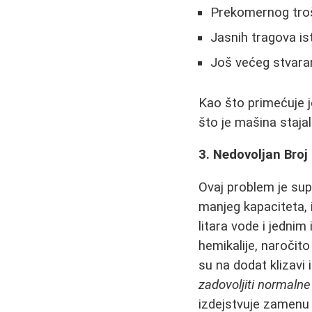
Prekomernog troše
Jasnih tragova ist
Još većeg stvaran
Kao što primećuje j
što je mašina staja
3. Nedovoljan Broj 
Ovaj problem je supti
manjeg kapaciteta,
litara vode i jednim
hemikalije, naročit
su na dodat klizavi 
zadovoljiti normalne
izdejstvuje zamenu