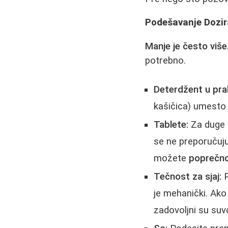
Podešavanje Dozir
Manje je često više
potrebno.
Deterdžent u pra
kašičica) umesto
Tablete:
Za duge 
se ne preporučuju
možete
poprečno
Tečnost za sjaj:
P
je mehanički. Ako 
zadovoljni su su