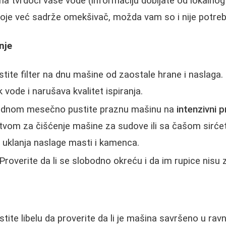
a tvrdoći vaše vode (informaciju dobijate od lokalno
koje već sadrže omekšivač, možda vam so i nije potrebna
nje
ite filter na dnu mašine od zaostale hrane i naslaga. 
vode i narušava kvalitet ispiranja.
dnom mesečno pustite praznu mašinu na
intenzivni 
stvom za čišćenje mašine za sudove ili sa čašom sirće
 uklanja naslage masti i kamenca.
Proverite da li se slobodno okreću i da im rupice nisu 
stite libelu da proverite da li je mašina savršeno u ra