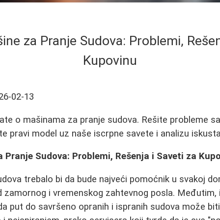
ine za Pranje Sudova: Problemi, Rešenj
Kupovinu
26-02-13
nate o mašinama za pranje sudova. Rešite probleme s
te pravi model uz naše iscrpne savete i analizu iskusta
 Pranje Sudova: Problemi, Rešenja i Saveti za Kup
udova trebalo bi da bude najveći pomoćnik u svakoj d
d zamornog i vremenskog zahtevnog posla. Međutim, 
da put do savršeno opranih i ispranih sudova može bit