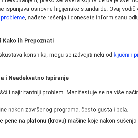
 neispiranjem, preko servisera koji tvrde da je sve "n
ne ispunjava osnovne higijenske standarde. Ovaj vodi
 probleme
, nađete rešenja i donesete informisanu odl
i Kako ih Prepoznati
skustava korisnika, mogu se izdvojiti neki od
ključnih 
a i Neadekvatno Ispiranje
i i najiritantniji problem. Manifestuje se na više nači
ine
nakon završenog programa, često gusta i bela.
ne pene na plafonu (krovu) mašine
koje nakon sušenja