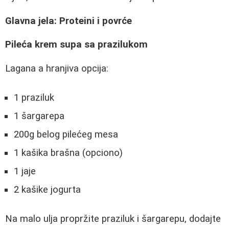
Glavna jela: Proteini i povrće
Pileća krem supa sa prazilukom
Lagana a hranjiva opcija:
1 praziluk
1 šargarepa
200g belog pilećeg mesa
1 kašika brašna (opciono)
1 jaje
2 kašike jogurta
Na malo ulja propržite praziluk i šargarepu, dodajte