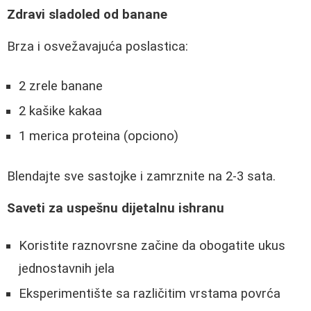
Zdravi sladoled od banane
Brza i osvežavajuća poslastica:
2 zrele banane
2 kašike kakaa
1 merica proteina (opciono)
Blendajte sve sastojke i zamrznite na 2-3 sata.
Saveti za uspešnu dijetalnu ishranu
Koristite raznovrsne začine da obogatite ukus
jednostavnih jela
Eksperimentište sa različitim vrstama povrća