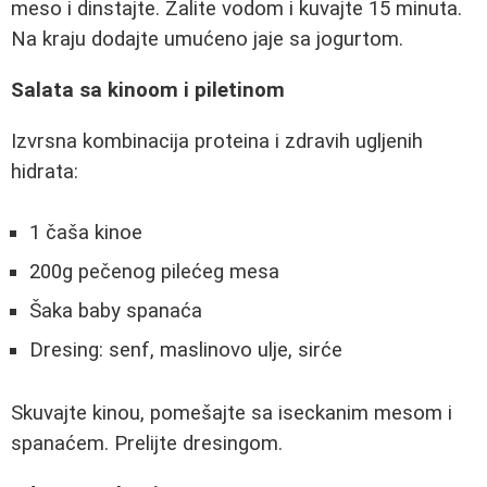
meso i dinstajte. Zalite vodom i kuvajte 15 minuta.
Na kraju dodajte umućeno jaje sa jogurtom.
Salata sa kinoom i piletinom
Izvrsna kombinacija proteina i zdravih ugljenih
hidrata:
1 čaša kinoe
200g pečenog pilećeg mesa
Šaka baby spanaća
Dresing: senf, maslinovo ulje, sirće
Skuvajte kinou, pomešajte sa iseckanim mesom i
spanaćem. Prelijte dresingom.