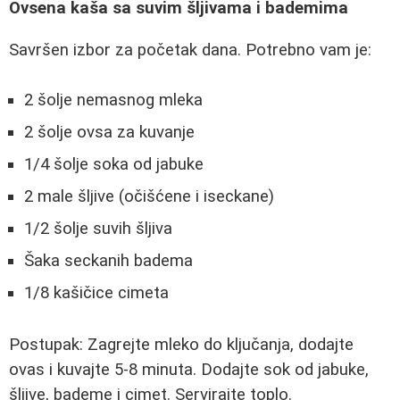
Ovsena kaša sa suvim šljivama i bademima
Savršen izbor za početak dana. Potrebno vam je:
2 šolje nemasnog mleka
2 šolje ovsa za kuvanje
1/4 šolje soka od jabuke
2 male šljive (očišćene i iseckane)
1/2 šolje suvih šljiva
Šaka seckanih badema
1/8 kašičice cimeta
Postupak: Zagrejte mleko do ključanja, dodajte
ovas i kuvajte 5-8 minuta. Dodajte sok od jabuke,
šljive, bademe i cimet. Servirajte toplo.