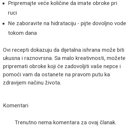
Pripremajte veće količine da imate obroke pri
ruci
Ne zaboravite na hidrataciju - pijte dovoljno vode
tokom dana
Ovi recepti dokazuju da dijetalna ishrana može biti
ukusna i raznovrsna. Sa malo kreativnosti, možete
pripremati obroke koji će zadovoljiti vaše nepce i
pomoći vam da ostanete na pravom putu ka
zdravijem načinu života.
Komentari
Trenutno nema komentara za ovaj članak.