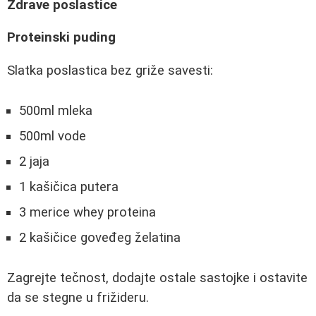
Zdrave poslastice
Proteinski puding
Slatka poslastica bez griže savesti:
500ml mleka
500ml vode
2 jaja
1 kašičica putera
3 merice whey proteina
2 kašičice goveđeg želatina
Zagrejte tečnost, dodajte ostale sastojke i ostavite
da se stegne u frižideru.