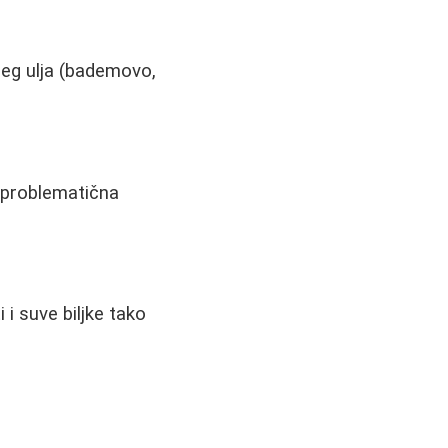
ćeg ulja (bademovo,
na problematična
 i suve biljke tako