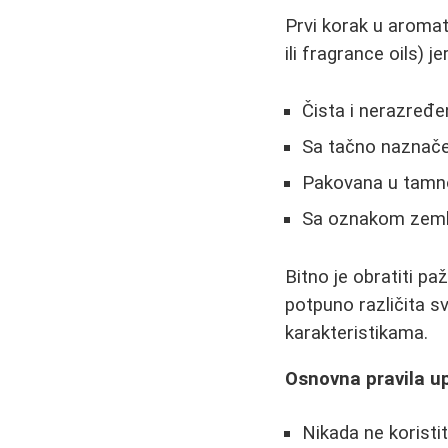
Prvi korak u aromate
ili fragrance oils) 
Čista i nerazređe
Sa tačno naznače
Pakovana u tamno 
Sa oznakom zemlje
Bitno je obratiti pa
potpuno različita sv
karakteristikama.
Osnovna pravila up
Nikada ne koristi