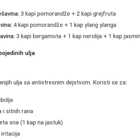
šavina:
3 kapi pomorandže + 2 kapi grejfruta
vina:
4 kapi pomorandže + 1 kap ylang ylanga
avina:
3 kapi bergamota + 1 kap nerolija + 1 kap jasmi
ojedinih ulja
ijih ulja sa antistresnim dejstvom. Koristi se za:
bolja
 i sitnih rana
eta sna (1 kap na jastuk)
iritacija