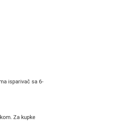
oma isparivač sa 6-
lakom. Za kupke