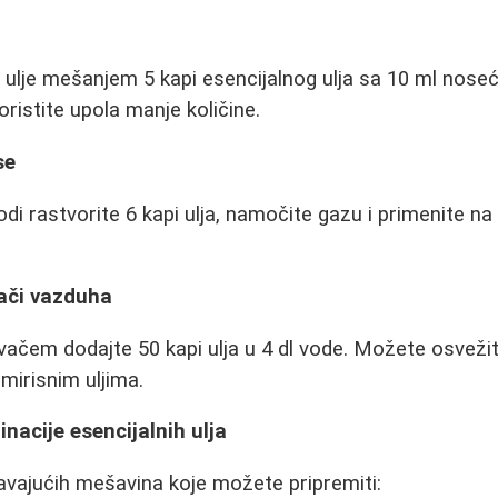
ulje mešanjem 5 kapi esencijalnog ulja sa 10 ml nose
oristite upola manje količine.
se
 vodi rastvorite 6 kapi ulja, namočite gazu i primenite 
vači vazduha
vačem dodajte 50 kapi ulja u 4 dl vode. Možete osvežiti
 mirisnim uljima.
acije esencijalnih ulja
avajućih mešavina koje možete pripremiti: