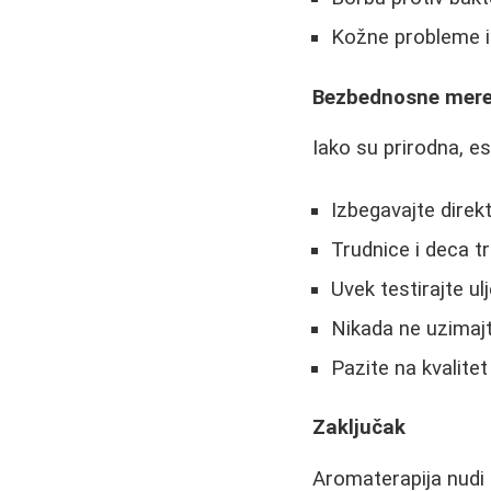
Kožne probleme i
Bezbednosne mer
Iako su prirodna, e
Izbegavajte direk
Trudnice i deca t
Uvek testirajte u
Nikada ne uzimaj
Pazite na kvalitet
Zaključak
Aromaterapija nudi 