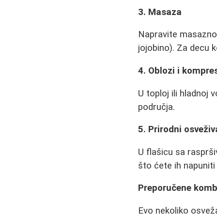
3. Masaza
Napravite masazno 
jojobino). Za decu k
4. Oblozi i kompre
U toploj ili hladnoj
područja.
5. Prirodni osveži
U flašicu sa rasprši
što ćete ih napuniti
Preporučene kombin
Evo nekoliko osvež