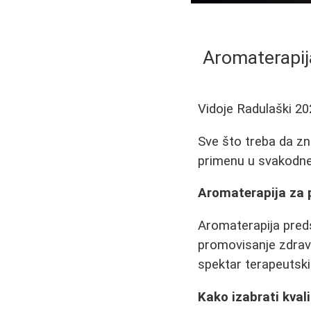
Aromaterapija
Vidoje Radulaški
20
Sve što treba da zna
primenu u svakodnev
Aromaterapija za p
Aromaterapija preds
promovisanje zdravlj
spektar terapeutski
Kako izabrati kvali