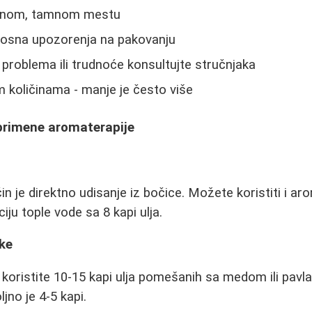
adnom, tamnom mestu
osna upozorenja na pakovanju
problema ili trudnoće konsultujte stručnjaka
 količinama - manje je često više
primene aromaterapije
in je direktno udisanje iz bočice. Možete koristiti i ar
aciju tople vode sa 8 kapi ulja.
ke
 koristite 10-15 kapi ulja pomešanih sa medom ili pav
ljno je 4-5 kapi.