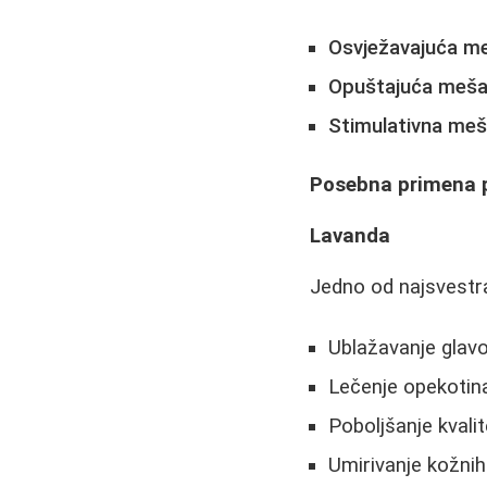
Osvježavajuća me
Opuštajuća meša
Stimulativna meš
Posebna primena p
Lavanda
Jedno od najsvestran
Ublažavanje glavo
Lečenje opekotina
Poboljšanje kvalit
Umirivanje kožnih 