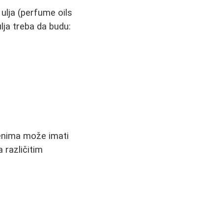
 ulja (perfume oils
ulja treba da budu:
imenima može imati
 različitim