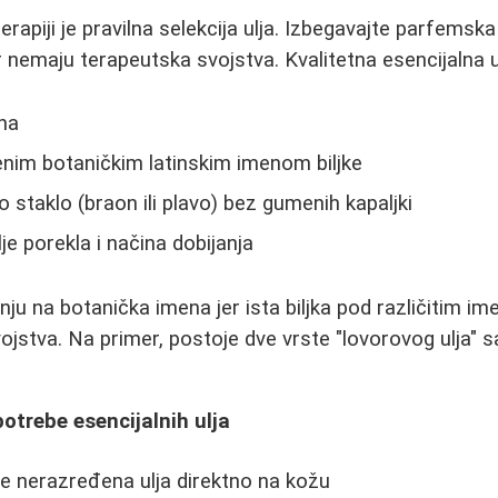
rapiji je pravilna selekcija ulja. Izbegavajte parfemska
jer nemaju terapeutska svojstva. Kvalitetna esencijalna 
na
nim botaničkim latinskim imenom biljke
staklo (braon ili plavo) bez gumenih kapaljki
 porekla i načina dobijanja
žnju na botanička imena jer ista biljka pod različitim 
ojstva. Na primer, postoje dve vrste "lovorovog ulja" sa
otrebe esencijalnih ulja
te nerazređena ulja direktno na kožu