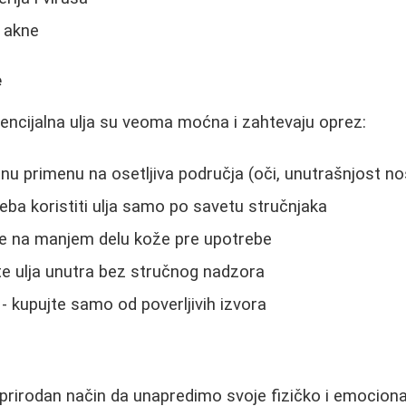
 akne
e
sencijalna ulja su veoma moćna i zahtevaju oprez:
tnu primenu na osetljiva područja (oči, unutrašnjost no
reba koristiti ulja samo po savetu stručnjaka
lje na manjem delu kože pre upotrebe
te ulja unutra bez stručnog nadzora
 - kupujte samo od poverljivih izvora
prirodan način da unapredimo svoje fizičko i emociona