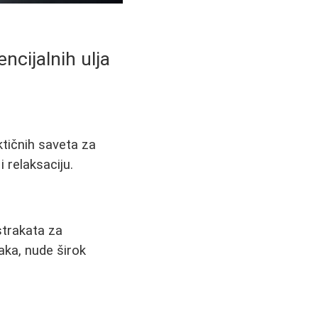
ncijalnih ulja
ktičnih saveta za
 relaksaciju.
strakata za
jaka, nude širok