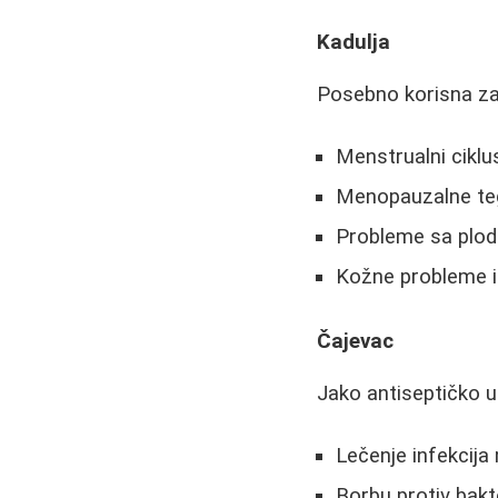
Kadulja
Posebno korisna za 
Menstrualni ciklu
Menopauzalne t
Probleme sa plo
Kožne probleme i 
Čajevac
Jako antiseptičko ul
Lečenje infekcij
Borbu protiv bakte