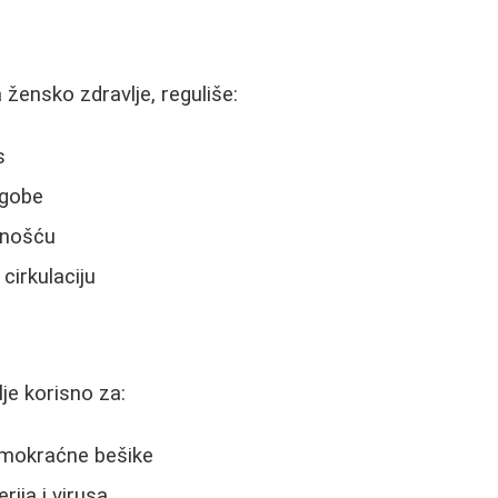
žensko zdravlje, reguliše:
s
egobe
dnošću
cirkulaciju
je korisno za:
a mokraćne bešike
rija i virusa