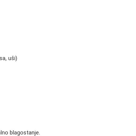
sa, uši)
lno blagostanje.