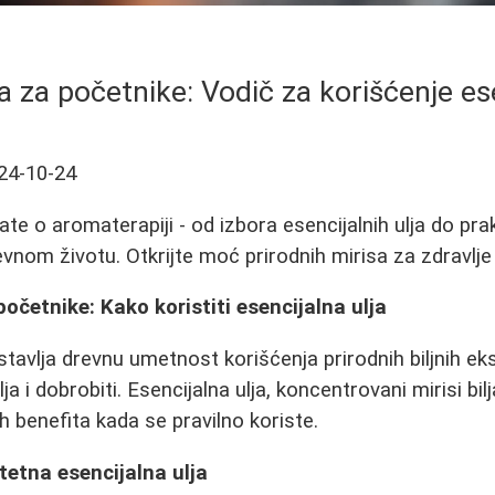
 za početnike: Vodič za korišćenje ese
24-10-24
te o aromaterapiji - od izbora esencijalnih ulja do pra
nom životu. Otkrijte moć prirodnih mirisa za zdravlje i
očetnike: Kako koristiti esencijalna ulja
tavlja drevnu umetnost korišćenja prirodnih biljnih ek
a i dobrobiti. Esencijalna ulja, koncentrovani mirisi bil
h benefita kada se pravilno koriste.
tetna esencijalna ulja