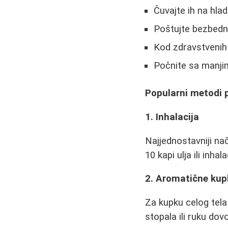
Čuvajte ih na hl
Poštujte bezbedn
Kod zdravstvenih 
Počnite sa manjim
Popularni metodi 
1. Inhalacija
Najjednostavniji nač
10 kapi ulja ili inhal
2. Aromatične kup
Za kupku celog tela
stopala ili ruku dovo