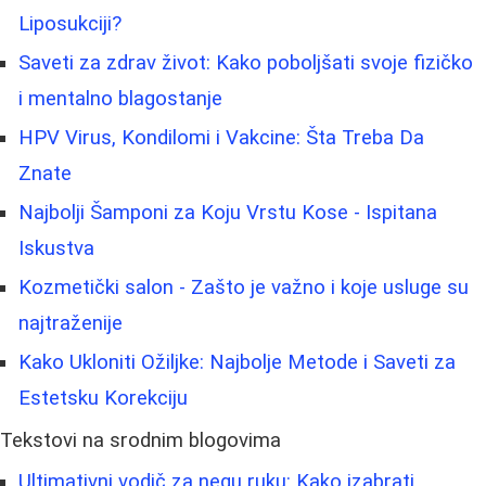
Liposukciji?
Saveti za zdrav život: Kako poboljšati svoje fizičko
i mentalno blagostanje
HPV Virus, Kondilomi i Vakcine: Šta Treba Da
Znate
Najbolji Šamponi za Koju Vrstu Kose - Ispitana
Iskustva
Kozmetički salon - Zašto je važno i koje usluge su
najtraženije
Kako Ukloniti Ožiljke: Najbolje Metode i Saveti za
Estetsku Korekciju
Tekstovi na srodnim blogovima
Ultimativni vodič za negu ruku: Kako izabrati