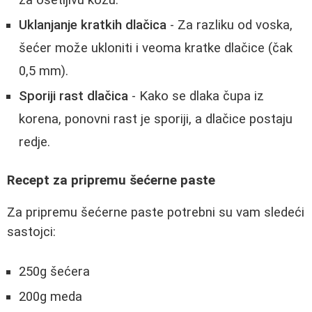
za osetljivu kožu.
Uklanjanje kratkih dlačica
- Za razliku od voska,
šećer može ukloniti i veoma kratke dlačice (čak
0,5 mm).
Sporiji rast dlačica
- Kako se dlaka čupa iz
korena, ponovni rast je sporiji, a dlačice postaju
redje.
Recept za pripremu šećerne paste
Za pripremu šećerne paste potrebni su vam sledeći
sastojci:
250g šećera
200g meda