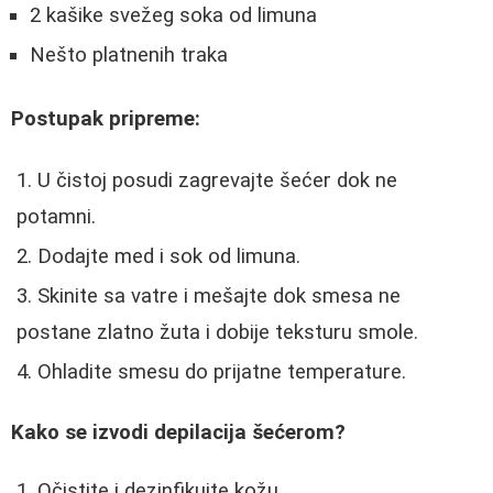
2 kašike svežeg soka od limuna
Nešto platnenih traka
Postupak pripreme:
U čistoj posudi zagrevajte šećer dok ne
potamni.
Dodajte med i sok od limuna.
Skinite sa vatre i mešajte dok smesa ne
postane zlatno žuta i dobije teksturu smole.
Ohladite smesu do prijatne temperature.
Kako se izvodi depilacija šećerom?
Očistite i dezinfikujte kožu.