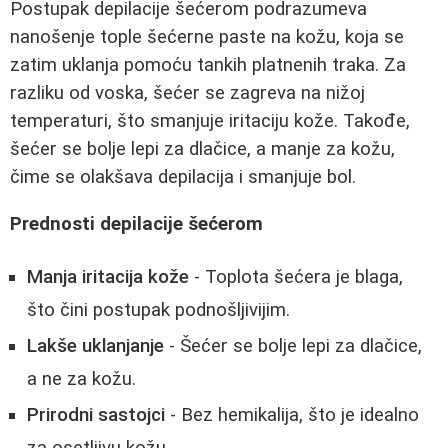
Postupak depilacije šećerom podrazumeva
nanošenje tople šećerne paste na kožu, koja se
zatim uklanja pomoću tankih platnenih traka. Za
razliku od voska, šećer se zagreva na nižoj
temperaturi, što smanjuje iritaciju kože. Takođe,
šećer se bolje lepi za dlačice, a manje za kožu,
čime se olakšava depilacija i smanjuje bol.
Prednosti depilacije šećerom
Manja iritacija kože
- Toplota šećera je blaga,
što čini postupak podnošljivijim.
Lakše uklanjanje
- Šećer se bolje lepi za dlačice,
a ne za kožu.
Prirodni sastojci
- Bez hemikalija, što je idealno