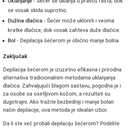
Uklanjanje
- Šećer se uklanja u pravcu rasta, dok
se vosak skida suprotno.
Dužina dlačica
- Šećer može ukloniti i veoma
kratke dlačice, dok vosak zahteva duže dlačice.
Bol
- Depilacija šećerom je obično manje bolna.
Zaključak
Depilacija šećerom je izuzetno efikasna i prirodna
alternativa tradicionalnim metodama uklanjanja
dlačica. Zahvaljujući blagom sastavu, pogodna je i
za osobe sa osetljivom kožom, a rezultati su
dugotrajni. Ako tražite bezbedniji i manje bolan
način depilacije, ova metoda je idealan izbor.
Da li ste već probali depilaciju šećerom? Podelite