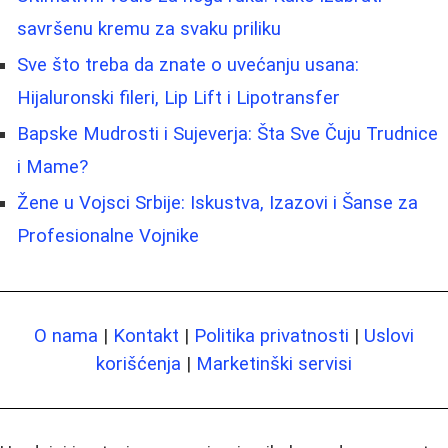
savršenu kremu za svaku priliku
Sve što treba da znate o uvećanju usana:
Hijaluronski fileri, Lip Lift i Lipotransfer
Bapske Mudrosti i Sujeverja: Šta Sve Čuju Trudnice
i Mame?
Žene u Vojsci Srbije: Iskustva, Izazovi i Šanse za
Profesionalne Vojnike
O nama
|
Kontakt
|
Politika privatnosti
|
Uslovi
korišćenja
|
Marketinški servisi