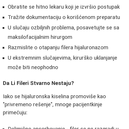
Obratite se hitno lekaru koji je izvršio postupak
Tražite dokumentaciju o korišćenom preparatu
U slučaju ozbiljnih problema, posavetujte se sa
maksilofacijalnim hirurgom
Razmislite o otapanju filera hijaluronazom
U ekstremnim slučajevima, kirurško uklanjanje
može biti neophodno
Da Li Fileri Stvarno Nestaju?
Iako se hijaluronska kiselina promoviše kao
"privremeno rešenje", mnoge pacijentkinje
primećuju: