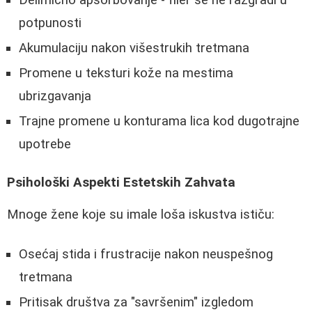
Delimično apsorbovanje - filer se ne razgradi u
potpunosti
Akumulaciju nakon višestrukih tretmana
Promene u teksturi kože na mestima
ubrizgavanja
Trajne promene u konturama lica kod dugotrajne
upotrebe
Psihološki Aspekti Estetskih Zahvata
Mnoge žene koje su imale loša iskustva ističu:
Osećaj stida i frustracije nakon neuspešnog
tretmana
Pritisak društva za "savršenim" izgledom