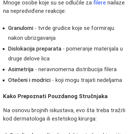
Mnoge osobe koje su se odlučile za
filere
nailaze
na nepredviđene reakcije:
Granulomi
- tvrde grudice koje se formiraju
nakon ubrizgavanja
Dislokacija preparata
- pomeranje materijala u
druge delove lica
Asimetrija
- neravnomerna distribucija filera
Otečeni i modrici
- koji mogu trajati nedeljama
Kako Prepoznati Pouzdanog Stručnjaka
Na osnovu brojnih iskustava, evo šta treba tražiti
kod dermatologa ili estetskog kirurga: