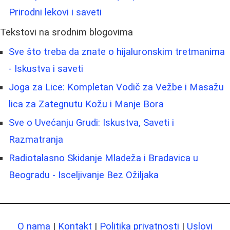
Prirodni lekovi i saveti
Tekstovi na srodnim blogovima
Sve što treba da znate o hijaluronskim tretmanima
- Iskustva i saveti
Joga za Lice: Kompletan Vodič za Vežbe i Masažu
lica za Zategnutu Kožu i Manje Bora
Sve o Uvećanju Grudi: Iskustva, Saveti i
Razmatranja
Radiotalasno Skidanje Mladeža i Bradavica u
Beogradu - Isceljivanje Bez Ožiljaka
O nama
|
Kontakt
|
Politika privatnosti
|
Uslovi