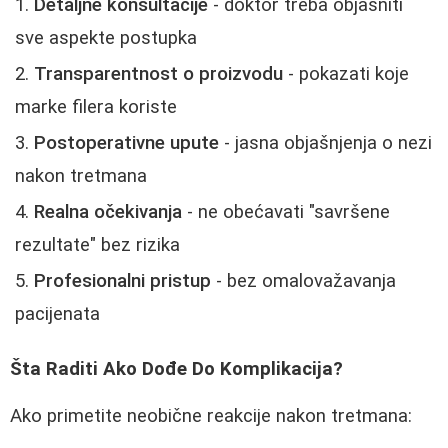
Detaljne konsultacije
- doktor treba objasniti
sve aspekte postupka
Transparentnost o proizvodu
- pokazati koje
marke filera koriste
Postoperativne upute
- jasna objašnjenja o nezi
nakon tretmana
Realna očekivanja
- ne obećavati "savršene
rezultate" bez rizika
Profesionalni pristup
- bez omalovažavanja
pacijenata
Šta Raditi Ako Dođe Do Komplikacija?
Ako primetite neobične reakcije nakon tretmana: