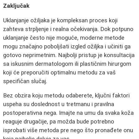
Zaključak
Uklanjanje ožiljaka je kompleksan proces koji
zahteva strpljenje i realna očekivanja. Dok potpuno
uklanjanje često nije moguće, moderne metode
mogu značajno poboljšati izgled ožiljka i učiniti ga
gotovo neprimetnim. Najbolji pristup je konsultacija
sa iskusnim dermatologom ili plastičnim hirurgom
koji će preporučiti optimalnu metodu za vaš
specifičan slučaj.
Bez obzira koju metodu odaberete, ključni faktori
uspeha su doslednost u tretmanu i pravilna
postoperativna nega. Imajte na umu da svaka koža
reaguje drugačije, pa možda bude potrebno
isprobati više metoda pre nego što pronađete onu