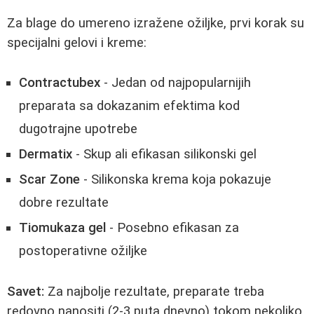
Za blage do umereno izražene ožiljke, prvi korak su
specijalni gelovi i kreme:
Contractubex
- Jedan od najpopularnijih
preparata sa dokazanim efektima kod
dugotrajne upotrebe
Dermatix
- Skup ali efikasan silikonski gel
Scar Zone
- Silikonska krema koja pokazuje
dobre rezultate
Tiomukaza gel
- Posebno efikasan za
postoperativne ožiljke
Savet:
Za najbolje rezultate, preparate treba
redovno nanositi (2-3 puta dnevno) tokom nekoliko