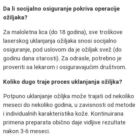
Da li socijalno osiguranje pokriva operacije
ožiljaka?
Za maloletna lica (do 18 godina), sve troškove
laserskog uklanjanja ožiljaka snosi socijalno
osiguranje, pod uslovom da je ožiljak svež (do
godinu dana starosti). Za odrasle, potrebno je
proveriti sa lekarom i osiguravajućim društvom.
Koliko dugo traje proces uklanjanja ožiljka?
Potpuno uklanjanje ožiljka može trajati od nekoliko
meseci do nekoliko godina, u zavisnosti od metode
i individualnih karakteristika kože. Kontinuirana
primena preparata obično daje vidljive rezultate
nakon 3-6 meseci.