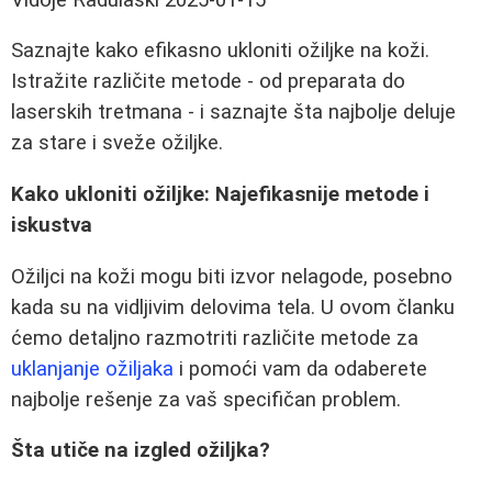
Saznajte kako efikasno ukloniti ožiljke na koži.
Istražite različite metode - od preparata do
laserskih tretmana - i saznajte šta najbolje deluje
za stare i sveže ožiljke.
Kako ukloniti ožiljke: Najefikasnije metode i
iskustva
Ožiljci na koži mogu biti izvor nelagode, posebno
kada su na vidljivim delovima tela. U ovom članku
ćemo detaljno razmotriti različite metode za
uklanjanje ožiljaka
i pomoći vam da odaberete
najbolje rešenje za vaš specifičan problem.
Šta utiče na izgled ožiljka?