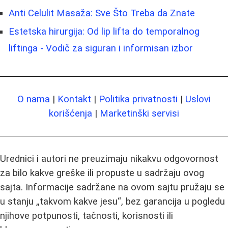
Anti Celulit Masaža: Sve Što Treba da Znate
Estetska hirurgija: Od lip lifta do temporalnog
liftinga - Vodič za siguran i informisan izbor
O nama
|
Kontakt
|
Politika privatnosti
|
Uslovi
korišćenja
|
Marketinški servisi
Urednici i autori ne preuzimaju nikakvu odgovornost
za bilo kakve greške ili propuste u sadržaju ovog
sajta. Informacije sadržane na ovom sajtu pružaju se
u stanju „takvom kakve jesu“, bez garancija u pogledu
njihove potpunosti, tačnosti, korisnosti ili