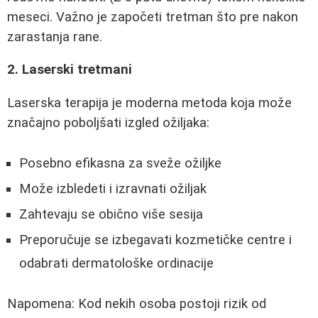
meseci. Važno je započeti tretman što pre nakon
zarastanja rane.
2. Laserski tretmani
Laserska terapija je moderna metoda koja može
značajno poboljšati izgled ožiljaka:
Posebno efikasna za sveže ožiljke
Može izbledeti i izravnati ožiljak
Zahtevaju se obično više sesija
Preporučuje se izbegavati kozmetičke centre i
odabrati dermatološke ordinacije
Napomena: Kod nekih osoba postoji rizik od