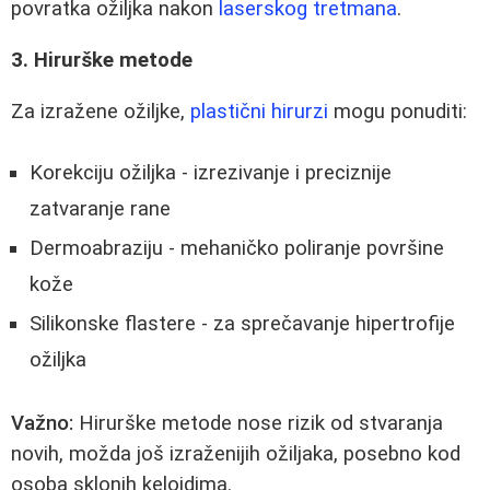
povratka ožiljka nakon
laserskog tretmana
.
3. Hirurške metode
Za izražene ožiljke,
plastični hirurzi
mogu ponuditi:
Korekciju ožiljka - izrezivanje i preciznije
zatvaranje rane
Dermoabraziju - mehaničko poliranje površine
kože
Silikonske flastere - za sprečavanje hipertrofije
ožiljka
Važno:
Hirurške metode nose rizik od stvaranja
novih, možda još izraženijih ožiljaka, posebno kod
osoba sklonih keloidima.