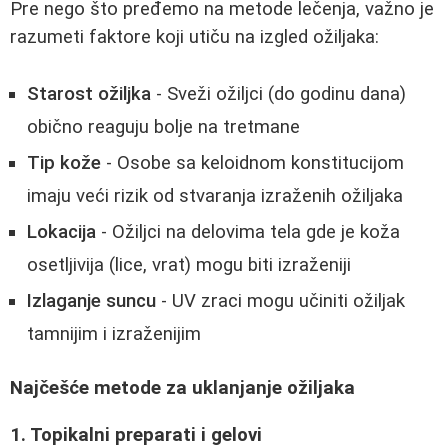
Pre nego što pređemo na metode lečenja, važno je
razumeti faktore koji utiču na izgled ožiljaka:
Starost ožiljka
- Sveži ožiljci (do godinu dana)
obično reaguju bolje na tretmane
Tip kože
- Osobe sa keloidnom konstitucijom
imaju veći rizik od stvaranja izraženih ožiljaka
Lokacija
- Ožiljci na delovima tela gde je koža
osetljivija (lice, vrat) mogu biti izraženiji
Izlaganje suncu
- UV zraci mogu učiniti ožiljak
tamnijim i izraženijim
Najčešće metode za uklanjanje ožiljaka
1. Topikalni preparati i gelovi