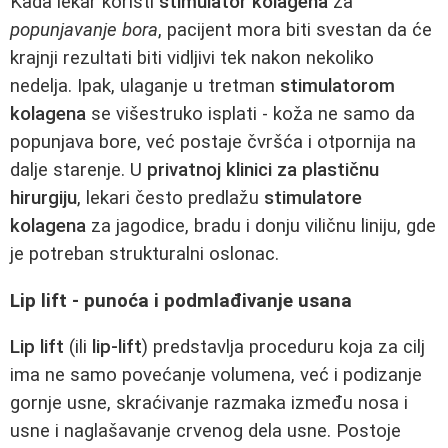
Kada lekar koristi
stimulator kolagena
za
popunjavanje bora
, pacijent mora biti svestan da će
krajnji rezultati biti vidljivi tek nakon nekoliko
nedelja. Ipak, ulaganje u tretman
stimulatorom
kolagena
se višestruko isplati - koža ne samo da
popunjava bore, već postaje čvršća i otpornija na
dalje starenje. U
privatnoj klinici za plastičnu
hirurgiju
, lekari često predlažu
stimulatore
kolagena
za jagodice, bradu i donju viličnu liniju, gde
je potreban strukturalni oslonac.
Lip lift - punoća i podmlađivanje usana
Lip lift
(ili
lip-lift
) predstavlja proceduru koja za cilj
ima ne samo povećanje volumena, već i podizanje
gornje usne, skraćivanje razmaka između nosa i
usne i naglašavanje crvenog dela usne. Postoje