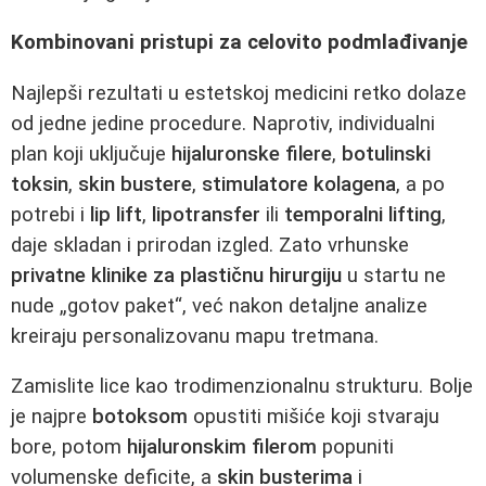
Kombinovani pristupi za celovito podmlađivanje
Najlepši rezultati u estetskoj medicini retko dolaze
od jedne jedine procedure. Naprotiv, individualni
plan koji uključuje
hijaluronske filere
,
botulinski
toksin
,
skin bustere
,
stimulatore kolagena
, a po
potrebi i
lip lift
,
lipotransfer
ili
temporalni lifting
,
daje skladan i prirodan izgled. Zato vrhunske
privatne klinike za plastičnu hirurgiju
u startu ne
nude „gotov paket“, već nakon detaljne analize
kreiraju personalizovanu mapu tretmana.
Zamislite lice kao trodimenzionalnu strukturu. Bolje
je najpre
botoksom
opustiti mišiće koji stvaraju
bore, potom
hijaluronskim filerom
popuniti
volumenske deficite, a
skin busterima
i