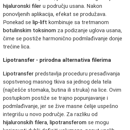
hijaluronski filer
u području usana. Nakon
ponovljenih aplikacija, efekat se produžava.
Ponekad se
lip-lift
kombinuje sa tretmanom
botulinskim toksinom
za podizanje uglova usana,
čime se postiže harmonično podmlađivanje donje
trećine lica.
Lipotransfer - prirodna alternativa filerima
Lipotransfer
predstavlja proceduru presađivanja
sopstvenog masnog tkiva sa jednog dela tela
(najčešće stomaka, butina ili struka) na lice. Ovim
postupkom postiže se trajno popunjavanje i
podmlađivanje, jer se žive masne ćelije uspešno
integrišu u novo područje. Za razliku od
hijaluronskih filera
,
lipotransferom
se mogu