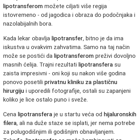
lipotransferom
možete ciljati više regija
istovremeno - od jagodica i obraza do podočnjaka i
nazolabijalnih bora.
Kada lekar obavlja
lipotransfer
, bitno je da ima
iskustva u ovakvim zahvatima. Samo na taj način
može se postići da
lipotransferom
preživi dovoljno
masnih ćelija. Trajni rezultati
lipotransfera
su
zaista impresivni - oni koji su nakon više godina
ponovo posetili
privatnu kliniku za plastičnu
hirurgiju
i uporedili fotografije, ostali su zapanjeni
koliko je lice ostalo puno i sveže.
Cena
lipotransfera
je u startu veća od
hijaluronskih
filera
, ali na duže staze se isplati, jer nema potrebe
za polugodišnjim ili godišnjim obnavljanjem.