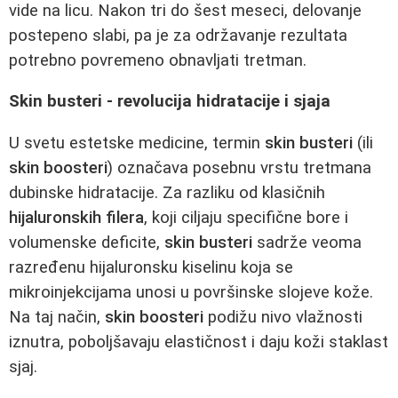
vide na licu. Nakon tri do šest meseci, delovanje
postepeno slabi, pa je za održavanje rezultata
potrebno povremeno obnavljati tretman.
Skin busteri - revolucija hidratacije i sjaja
U svetu estetske medicine, termin
skin busteri
(ili
skin boosteri
) označava posebnu vrstu tretmana
dubinske hidratacije. Za razliku od klasičnih
hijaluronskih filera
, koji ciljaju specifične bore i
volumenske deficite,
skin busteri
sadrže veoma
razređenu hijaluronsku kiselinu koja se
mikroinjekcijama unosi u površinske slojeve kože.
Na taj način,
skin boosteri
podižu nivo vlažnosti
iznutra, poboljšavaju elastičnost i daju koži staklast
sjaj.