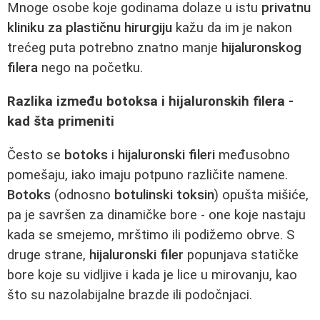
Mnoge osobe koje godinama dolaze u istu
privatnu
kliniku za plastičnu hirurgiju
kažu da im je nakon
trećeg puta potrebno znatno manje
hijaluronskog
filera
nego na početku.
Razlika između botoksa i hijaluronskih filera -
kad šta primeniti
Često se
botoks
i
hijaluronski fileri
međusobno
pomešaju, iako imaju potpuno različite namene.
Botoks
(odnosno
botulinski toksin
) opušta mišiće,
pa je savršen za dinamičke bore - one koje nastaju
kada se smejemo, mrštimo ili podižemo obrve. S
druge strane,
hijaluronski filer
popunjava statičke
bore koje su vidljive i kada je lice u mirovanju, kao
što su nazolabijalne brazde ili podočnjaci.