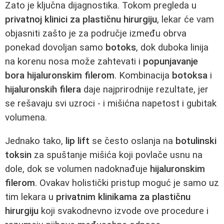
Zato je ključna dijagnostika. Tokom pregleda u
privatnoj klinici za plastičnu hirurgiju
, lekar će vam
objasniti zašto je za područje između obrva
ponekad dovoljan samo
botoks
, dok duboka linija
na korenu nosa može zahtevati i
popunjavanje
bora
hijaluronskim filerom
. Kombinacija
botoksa
i
hijaluronskih filera
daje najprirodnije rezultate, jer
se rešavaju svi uzroci - i mišićna napetost i gubitak
volumena.
Jednako tako,
lip lift
se često oslanja na
botulinski
toksin
za spuštanje mišića koji povlače usnu na
dole, dok se volumen nadoknađuje
hijaluronskim
filerom
. Ovakav holistički pristup moguć je samo uz
tim lekara u
privatnim klinikama za plastičnu
hirurgiju
koji svakodnevno izvode ove procedure i