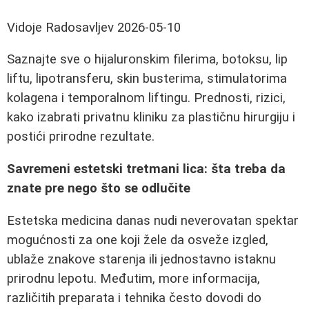
Vidoje Radosavljev
2026-05-10
Saznajte sve o hijaluronskim filerima, botoksu, lip
liftu, lipotransferu, skin busterima, stimulatorima
kolagena i temporalnom liftingu. Prednosti, rizici,
kako izabrati privatnu kliniku za plastičnu hirurgiju i
postići prirodne rezultate.
Savremeni estetski tretmani lica: šta treba da
znate pre nego što se odlučite
Estetska medicina danas nudi neverovatan spektar
mogućnosti za one koji žele da osveže izgled,
ublaže znakove starenja ili jednostavno istaknu
prirodnu lepotu. Međutim, more informacija,
različitih preparata i tehnika često dovodi do