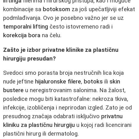
liftinga
filerima i hirurškog pristupa, kao i moguće
kombinacije sa
botoksom
za još upečatljiviji efekat
podmlađivanja. Ovo je posebno važno jer se uz
temporalni lifting
često istovremeno radi i
korekcija bora
na čelu.
Zašto je izbor privatne klinike za plastičnu
hirurgiju presudan?
Svedoci smo porasta broja nestručnih lica koja
nude jeftine
hijaluronske filere
,
botoks
ili
skin
bustere
u neregistrovanim salonima. Na žalost,
posledice mogu biti katastrofalne: nekroza tkiva,
infekcije, izobličenja i neprirodan izgled. Zato je od
presudnog značaja odabrati isključivo
privatnu
kliniku za plastičnu hirurgiju
u kojoj radi licencirani
plastični hirurg ili dermatolog.