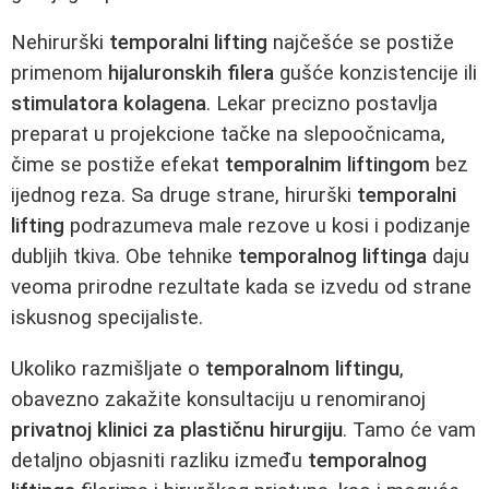
Nehirurški
temporalni lifting
najčešće se postiže
primenom
hijaluronskih filera
gušće konzistencije ili
stimulatora kolagena
. Lekar precizno postavlja
preparat u projekcione tačke na slepoočnicama,
čime se postiže efekat
temporalnim liftingom
bez
ijednog reza. Sa druge strane, hirurški
temporalni
lifting
podrazumeva male rezove u kosi i podizanje
dubljih tkiva. Obe tehnike
temporalnog liftinga
daju
veoma prirodne rezultate kada se izvedu od strane
iskusnog specijaliste.
Ukoliko razmišljate o
temporalnom liftingu
,
obavezno zakažite konsultaciju u renomiranoj
privatnoj klinici za plastičnu hirurgiju
. Tamo će vam
detaljno objasniti razliku između
temporalnog