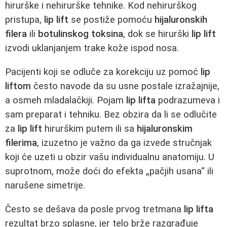
hirurške i nehirurške tehnike. Kod nehirurškog
pristupa,
lip lift
se postiže pomoću
hijaluronskih
filera
ili
botulinskog toksina
, dok se hirurški
lip lift
izvodi uklanjanjem trake kože ispod nosa.
Pacijenti koji se odluče za korekciju uz pomoć
lip
liftom
često navode da su usne postale izražajnije,
a osmeh mladalačkiji. Pojam
lip lifta
podrazumeva i
sam preparat i tehniku. Bez obzira da li se odlučite
za
lip lift
hirurškim putem ili sa
hijaluronskim
filerima
, izuzetno je važno da ga izvede stručnjak
koji će uzeti u obzir vašu individualnu anatomiju. U
suprotnom, može doći do efekta „pačjih usana“ ili
narušene simetrije.
Često se dešava da posle prvog tretmana
lip lifta
rezultat brzo splasne, jer telo brže razgrađuje