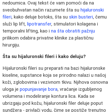
nedoumica. Ovaj tekst će vam pomoći da na
sveobuhvatan način razumete šta su
hijaluronski
fileri
, kako deluje botoks, šta su
skin busteri
, čemu
služi lip lift,
lipotransfer
, stimulatori kolagena i
temporalni lifting, kao i
na šta obratiti pažnju
prilikom odabira privatne klinike za plastičnu
hirurgiju.
Šta su hijaluronski fileri i kako deluju?
Hijaluronski fileri su preparati na bazi hijaluronske
kiseline, supstance koja se prirodno nalazi u našoj
koži, zglobovima i vezivnom tkivu. Njihova osnovna
uloga je
popunjavanje bora
, vraćanje izgubljenog
volumena i modeliranje kontura lica. Kada se
ubrizgaju pod kožu, hijaluronski filer deluje poput
sundžera - privlači vodu, čime se postiže trenutno