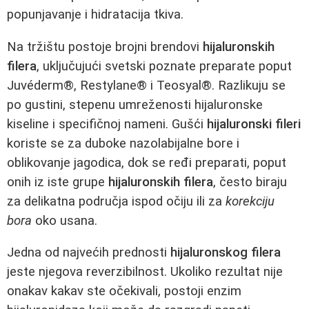
popunjavanje i hidratacija tkiva.
Na tržištu postoje brojni brendovi
hijaluronskih
filera
, uključujući svetski poznate preparate poput
Juvéderm®, Restylane® i Teosyal®. Razlikuju se
po gustini, stepenu umreženosti hijaluronske
kiseline i specifičnoj nameni. Gušći
hijaluronski fileri
koriste se za duboke nazolabijalne bore i
oblikovanje jagodica, dok se ređi preparati, poput
onih iz iste grupe
hijaluronskih filera
, često biraju
za delikatna područja ispod očiju ili za
korekciju
bora
oko usana.
Jedna od najvećih prednosti
hijaluronskog filera
jeste njegova reverzibilnost. Ukoliko rezultat nije
onakav kakav ste očekivali, postoji enzim