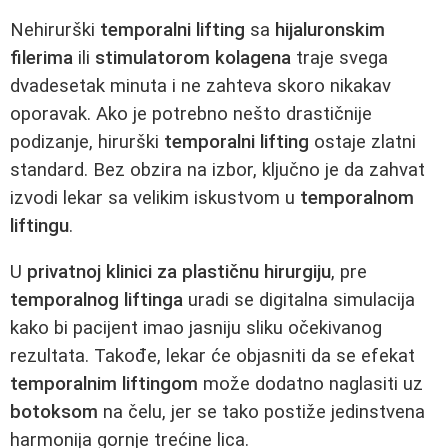
Nehirurški
temporalni lifting
sa
hijaluronskim
filerima
ili
stimulatorom kolagena
traje svega
dvadesetak minuta i ne zahteva skoro nikakav
oporavak. Ako je potrebno nešto drastičnije
podizanje, hirurški
temporalni lifting
ostaje zlatni
standard. Bez obzira na izbor, ključno je da zahvat
izvodi lekar sa velikim iskustvom u
temporalnom
liftingu
.
U
privatnoj klinici za plastičnu hirurgiju
, pre
temporalnog liftinga
uradi se digitalna simulacija
kako bi pacijent imao jasniju sliku očekivanog
rezultata. Takođe, lekar će objasniti da se efekat
temporalnim liftingom
može dodatno naglasiti uz
botoksom
na čelu, jer se tako postiže jedinstvena
harmonija gornje trećine lica.