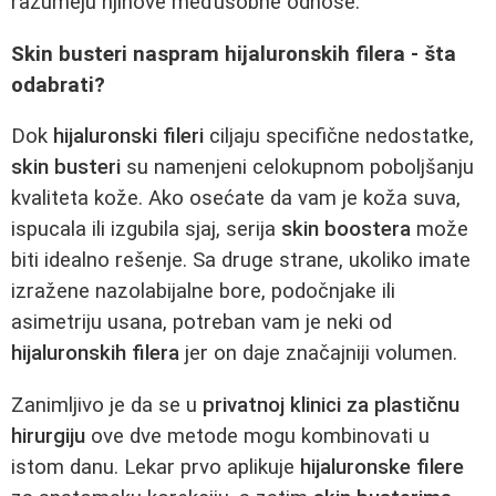
razumeju njihove međusobne odnose.
Skin busteri naspram hijaluronskih filera - šta
odabrati?
Dok
hijaluronski fileri
ciljaju specifične nedostatke,
skin busteri
su namenjeni celokupnom poboljšanju
kvaliteta kože. Ako osećate da vam je koža suva,
ispucala ili izgubila sjaj, serija
skin boostera
može
biti idealno rešenje. Sa druge strane, ukoliko imate
izražene nazolabijalne bore, podočnjake ili
asimetriju usana, potreban vam je neki od
hijaluronskih filera
jer on daje značajniji volumen.
Zanimljivo je da se u
privatnoj klinici za plastičnu
hirurgiju
ove dve metode mogu kombinovati u
istom danu. Lekar prvo aplikuje
hijaluronske filere