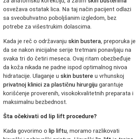
za anatomsku korekciju, a zatim
skin busterima
osvežava ostatak lica. Na taj način pacijent odlazi
sa sveobuhvatno poboljšanim izgledom, bez
potrebe za višestrukim dolascima.
Kada je reč o održavanju
skin bustera
, preporuka je
da se nakon inicijalne serije tretmani ponavljaju na
svaka tri do četiri meseca. Ovaj ritam obezbeđuje
da koža nikada ne padne ispod optimalnog nivoa
hidratacije. Ulaganje u
skin bustere
u vrhunskoj
privatnoj klinici za plastičnu hirurgiju
garantuje
korišćenje proverenih, visokokvalitetnih preparata i
maksimalnu bezbednost.
Šta očekivati od lip lift procedure?
Kada govorimo o
lip liftu
, moramo razlikovati