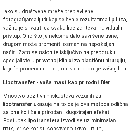
Iako su društvene mreže preplavljene
fotografijama ljudi koji se hvale rezultatima
lip lifta
,
važno je shvatiti da svako lice zahteva individualni
pristup. Ono što je nekome dalo savršene usne,
drugom može promeniti osmeh na nepoželjan
način. Zato se oslonite isključivo na preporuku
specijaliste u
privatnoj klinici za plastičnu hirurgiju
,
koji će proceniti dubinu, oblik i proporcije vašeg lica.
Lipotransfer - vaša mast kao prirodni filer
Mnoštvo pozitivnih iskustava vezanih za
lipotransfer
ukazuje na to da je ova metoda odlična
za one koji žele prirodan i dugotrajan efekat.
Postupak
lipotransfera
izvodi se uz minimalan
rizik, jer se koristi sopstveno tkivo. Uz to,