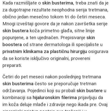
Kada razmišljate o
skin busterima
, treba znati da je
za dugotrajne rezultate neophodna serija tretmana,
obično jedan mesečno tokom tri do četiri meseca.
Mnogi izveštaji govore da je nakon završetka serije
skin bustera
koža primetno glađa, sitne linije
popunjene, a ten ujednačen. Prepisivanje
skin
boostera
od strane dermatologa ili specijaliste u
privatnim klinikama za plastičnu hirurgiju
osigurava
da se koriste isključivo originalni, provereni
preparati.
Četiri do pet meseci nakon poslednjeg tretmana
skin busterima
često se preporučuje tretman
održavanja. Pojedinci koji su probali
skin bustere
u
kombinaciji sa
hijaluronskim filerima
prijavljuju da
im koža deluje mlađe i zdravije nego ikada pre. Ovaj