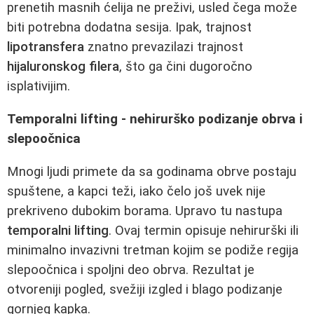
prenetih masnih ćelija ne preživi, usled čega može
biti potrebna dodatna sesija. Ipak, trajnost
lipotransfera
znatno prevazilazi trajnost
hijaluronskog filera
, što ga čini dugoročno
isplativijim.
Temporalni lifting - nehirurško podizanje obrva i
slepoočnica
Mnogi ljudi primete da sa godinama obrve postaju
spuštene, a kapci teži, iako čelo još uvek nije
prekriveno dubokim borama. Upravo tu nastupa
temporalni lifting
. Ovaj termin opisuje nehirurški ili
minimalno invazivni tretman kojim se podiže regija
slepoočnica i spoljni deo obrva. Rezultat je
otvoreniji pogled, svežiji izgled i blago podizanje
gornjeg kapka.