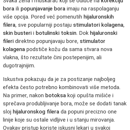
Svaka žena i muškarac koji se odluče na
korekciju
bora
ili
popunjavanje bora
imaju na raspolaganju
više opcija. Pored već pomenutih
hijaluronskih
filera
, sve popularniji postaju
stimulatori kolagena
,
skin busteri
i
botulinski toksin
. Dok
hijaluronski
fileri
direktno popunjavaju bore,
stimulator
kolagena
podstiče kožu da sama stvara nova
vlakna, što rezultate čini postepenijim, ali
dugotrajnijim.
Iskustva pokazuju da je za postizanje najboljeg
efekta često potrebno kombinovati više metoda.
Na primer, nakon
botoksa
koji opušta mišiće i
sprečava produbljivanje bora, može se dodati tanak
sloj
hijaluronskog filera
da popuni precizno one
linije koje su ostale vidljive i u stanju mirovanja.
Ovakav pristup koriste iskusni lekari u svakoj