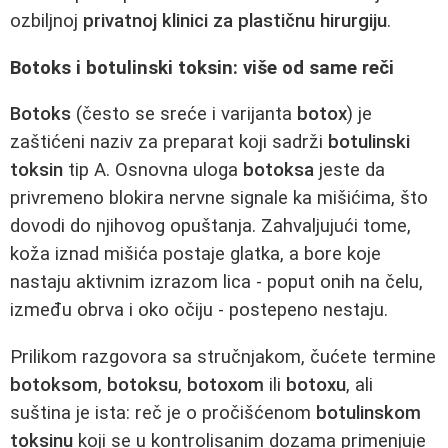
ozbiljnoj
privatnoj klinici za plastičnu hirurgiju
.
Botoks i botulinski toksin: više od same reči
Botoks
(često se sreće i varijanta
botox
) je
zaštićeni naziv za preparat koji sadrži
botulinski
toksin
tip A. Osnovna uloga
botoksa
jeste da
privremeno blokira nervne signale ka mišićima, što
dovodi do njihovog opuštanja. Zahvaljujući tome,
koža iznad mišića postaje glatka, a bore koje
nastaju aktivnim izrazom lica - poput onih na čelu,
između obrva i oko očiju - postepeno nestaju.
Prilikom razgovora sa stručnjakom, čućete termine
botoksom
,
botoksu
,
botoxom
ili
botoxu
, ali
suština je ista: reč je o pročišćenom
botulinskom
toksinu
koji se u kontrolisanim dozama primenjuje