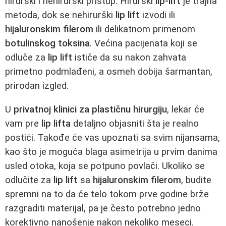
hirurški i nehirurški pristup. Hirurški
lip-lift
je trajna
metoda, dok se nehirurški
lip lift
izvodi ili
hijaluronskim filerom
ili delikatnom primenom
botulinskog toksina
. Većina pacijenata koji se
odluče za
lip lift
ističe da su nakon zahvata
primetno podmlađeni, a osmeh dobija šarmantan,
prirodan izgled.
U
privatnoj klinici za plastičnu hirurgiju
, lekar će
vam pre
lip lifta
detaljno objasniti šta je realno
postići. Takođe će vas upoznati sa svim nijansama,
kao što je moguća blaga asimetrija u prvim danima
usled otoka, koja se potpuno povlači. Ukoliko se
odlučite za
lip lift
sa
hijaluronskim filerom
, budite
spremni na to da će telo tokom prve godine brže
razgraditi materijal, pa je često potrebno jedno
korektivno nanošenje nakon nekoliko meseci.