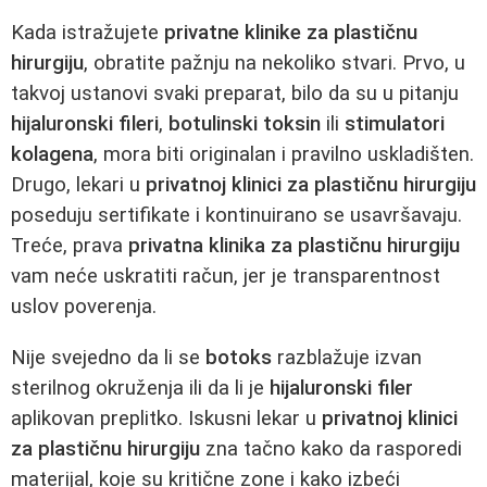
Kada istražujete
privatne klinike za plastičnu
hirurgiju
, obratite pažnju na nekoliko stvari. Prvo, u
takvoj ustanovi svaki preparat, bilo da su u pitanju
hijaluronski fileri
,
botulinski toksin
ili
stimulatori
kolagena
, mora biti originalan i pravilno uskladišten.
Drugo, lekari u
privatnoj klinici za plastičnu hirurgiju
poseduju sertifikate i kontinuirano se usavršavaju.
Treće, prava
privatna klinika za plastičnu hirurgiju
vam neće uskratiti račun, jer je transparentnost
uslov poverenja.
Nije svejedno da li se
botoks
razblažuje izvan
sterilnog okruženja ili da li je
hijaluronski filer
aplikovan preplitko. Iskusni lekar u
privatnoj klinici
za plastičnu hirurgiju
zna tačno kako da rasporedi
materijal, koje su kritične zone i kako izbeći