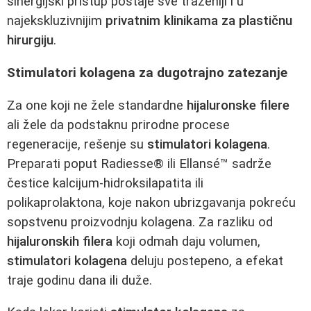
sinergijski pristup postaje sve traženiji i u
najekskluzivnijim
privatnim klinikama za plastičnu
hirurgiju
.
Stimulatori kolagena za dugotrajno zatezanje
Za one koji ne žele standardne
hijaluronske filere
ali žele da podstaknu prirodne procese
regeneracije, rešenje su
stimulatori kolagena
.
Preparati poput Radiesse® ili Ellansé™ sadrže
čestice kalcijum-hidroksilapatita ili
polikaprolaktona, koje nakon ubrizgavanja pokreću
sopstvenu proizvodnju kolagena. Za razliku od
hijaluronskih filera
koji odmah daju volumen,
stimulatori kolagena
deluju postepeno, a efekat
traje godinu dana ili duže.