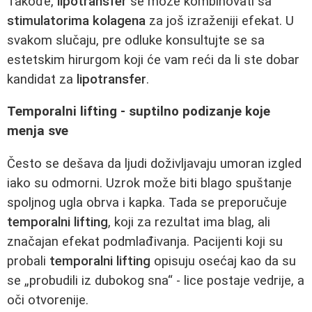
Takođe,
lipotransfer
se može kombinovati sa
stimulatorima kolagena
za još izraženiji efekat. U
svakom slučaju, pre odluke konsultujte se sa
estetskim hirurgom koji će vam reći da li ste dobar
kandidat za
lipotransfer
.
Temporalni lifting - suptilno podizanje koje
menja sve
Često se dešava da ljudi doživljavaju umoran izgled
iako su odmorni. Uzrok može biti blago spuštanje
spoljnog ugla obrva i kapka. Tada se preporučuje
temporalni lifting
, koji za rezultat ima blag, ali
značajan efekat podmlađivanja. Pacijenti koji su
probali
temporalni lifting
opisuju osećaj kao da su
se „probudili iz dubokog sna“ - lice postaje vedrije, a
oči otvorenije.