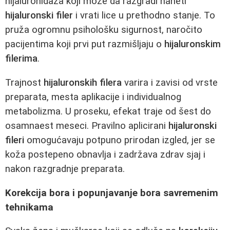
hijaluronidaza koji može da razgradi naneti
hijaluronski filer
i vrati lice u prethodno stanje. To
pruža ogromnu psihološku sigurnost, naročito
pacijentima koji prvi put razmišljaju o
hijaluronskim
filerima
.
Trajnost
hijaluronskih filera
varira i zavisi od vrste
preparata, mesta aplikacije i individualnog
metabolizma. U proseku, efekat traje od šest do
osamnaest meseci. Pravilno aplicirani
hijaluronski
fileri
omogućavaju potpuno prirodan izgled, jer se
koža postepeno obnavlja i zadržava zdrav sjaj i
nakon razgradnje preparata.
Korekcija bora i popunjavanje bora savremenim
tehnikama