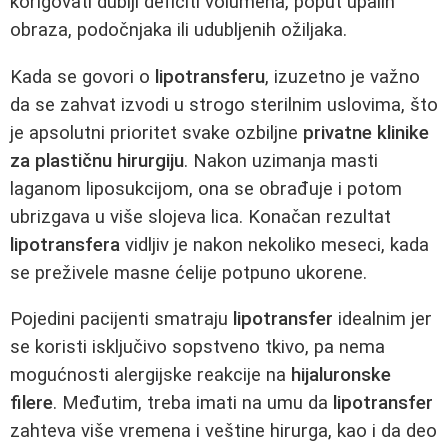
korigovati dublji deficiti volumena, poput upalih
obraza, podočnjaka ili udubljenih ožiljaka.
Kada se govori o
lipotransferu
, izuzetno je važno
da se zahvat izvodi u strogo sterilnim uslovima, što
je apsolutni prioritet svake ozbiljne
privatne klinike
za plastičnu hirurgiju
. Nakon uzimanja masti
laganom liposukcijom, ona se obrađuje i potom
ubrizgava u više slojeva lica. Konačan rezultat
lipotransfera
vidljiv je nakon nekoliko meseci, kada
se preživele masne ćelije potpuno ukorene.
Pojedini pacijenti smatraju
lipotransfer
idealnim jer
se koristi isključivo sopstveno tkivo, pa nema
mogućnosti alergijske reakcije na
hijaluronske
filere
. Međutim, treba imati na umu da
lipotransfer
zahteva više vremena i veštine hirurga, kao i da deo