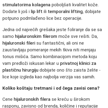
stimulatorima kolagena
poboljšati kvalitet kože.
Dodate li još i
lip lift
ili
temporalni lifting
, dobijate
potpuno podmlađeno lice bez operacije.
Jedna od najvećih grešaka jeste foliranje da se sa
samo
hijaluronskim filerom
može sve rešiti. Da,
hijaluronski fileri
su fantastični, ali oni ne
zaustavljaju pomeranje mekih tkiva niti menjaju
tonus mišića. Samo kombinacijom metoda koju
vam predloži iskusan lekar u
privatnoj klinici za
plastičnu hirurgiju
dobijate ono što zaista želite -
lice koje izgleda kao najbolja verzija vas samih.
Koliko koštaju tretmani i od čega zavisi cena?
Cene
hijaluronskih filera
se kreću u širokom
rasponu, zavisno od brenda, količine i reputacije