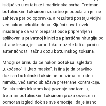
isključivo u estetske i medicinske svrhe. Tretman
botulinskim toksinom
izuzetno je popularan jer ne
zahteva period oporavka, a rezultati postaju vidljivi
već nakon nekoliko dana. Ključni savet: uvek
insistirajte da vam preparat bude pripremljen i
aplikovan u
privatnoj klinici za plastičnu hirurgiju
od
strane lekara, jer samo tako možete biti sigurni u
autentičnost i tačnu dozu
botulinskog toksina
.
Mnogi se brinu da će nakon
botoksa
izgledati
„ukočeno“ ili „kao maska“. Istina je da pravilno
doziran
botulinski toksin
ne oduzima prirodnu
mimiku, već samo ublažava preterane kontrakcije.
Sa iskusnim lekarom koji poznaje anatomiju,
tretman
botulinskim toksinom
pruža osvežen i
odmoran izgled, dok se sve emocije i dalje jasno