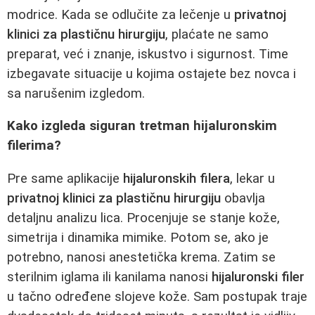
modrice. Kada se odlučite za lečenje u
privatnoj
klinici za plastičnu hirurgiju
, plaćate ne samo
preparat, već i znanje, iskustvo i sigurnost. Time
izbegavate situacije u kojima ostajete bez novca i
sa narušenim izgledom.
Kako izgleda siguran tretman hijaluronskim
filerima?
Pre same aplikacije
hijaluronskih filera
, lekar u
privatnoj klinici za plastičnu hirurgiju
obavlja
detaljnu analizu lica. Procenjuje se stanje kože,
simetrija i dinamika mimike. Potom se, ako je
potrebno, nanosi anestetička krema. Zatim se
sterilnim iglama ili kanilama nanosi
hijaluronski filer
u tačno određene slojeve kože. Sam postupak traje