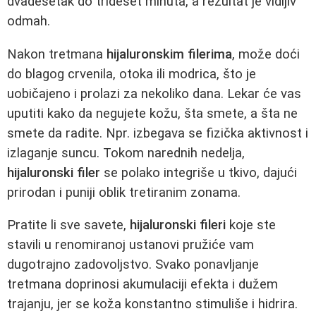
dvadesetak do trideset minuta, a rezultat je vidljiv
odmah.
Nakon tretmana
hijaluronskim filerima
, može doći
do blagog crvenila, otoka ili modrica, što je
uobičajeno i prolazi za nekoliko dana. Lekar će vas
uputiti kako da negujete kožu, šta smete, a šta ne
smete da radite. Npr. izbegava se fizička aktivnost i
izlaganje suncu. Tokom narednih nedelja,
hijaluronski filer
se polako integriše u tkivo, dajući
prirodan i puniji oblik tretiranim zonama.
Pratite li sve savete,
hijaluronski fileri
koje ste
stavili u renomiranoj ustanovi pružiće vam
dugotrajno zadovoljstvo. Svako ponavljanje
tretmana doprinosi akumulaciji efekta i dužem
trajanju, jer se koža konstantno stimuliše i hidrira.