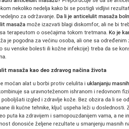
raditi anticelulit masažu?
Preporučuje se da se
antice
kom nekoliko nedelja kako bi se postigli vidljivi rezulta
nedeljno za održavanje.
Da li je anticelulit masaža bol
ulit masaža
može izazvati blagi diskomfor, ali ne bi tre
 sa terapeutom o osećajima tokom tretmana.
Ko je ka
a je pogodna za većinu osoba, ali one sa određenim
 su venske bolesti ili kožne infekcije) treba da se kon
na.
ulit masaža kao deo zdravog načina života
je moćan alat u borbi protiv celulita i
uklanjanju masni
i kombinuje sa uravnoteženom ishranom i redovnom fiz
boljšati izgled i zdravlje kože. Bez obzira da li se od
ane ili kućne tehnike, ključ uspeha leži u doslednosti. 
eo puta ka zdravijem i samopouzdanijem vama, a ne in
enost donosiće željene rezultate u smanjenju masnih na