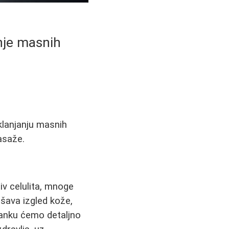
nje masnih
klanjanju masnih
asaže.
iv celulita, mnoge
šava izgled kože,
lanku ćemo detaljno