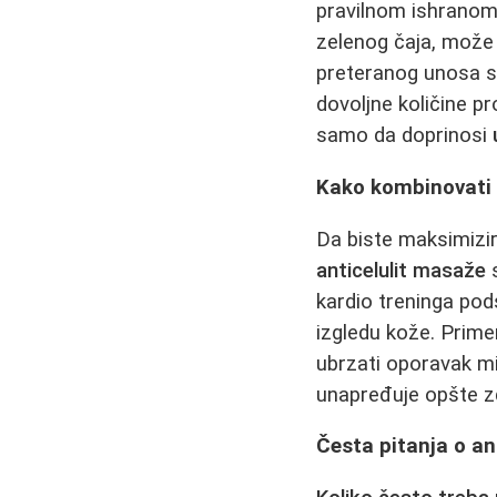
pravilnom ishranom
zelenog čaja, može 
preteranog unosa so
dovoljne količine pr
samo da doprinosi
Kako kombinovati 
Da biste maksimizir
anticelulit masaže
s
kardio treninga pod
izgledu kože. Prim
ubrzati oporavak miš
unapređuje opšte zdr
Česta pitanja o an