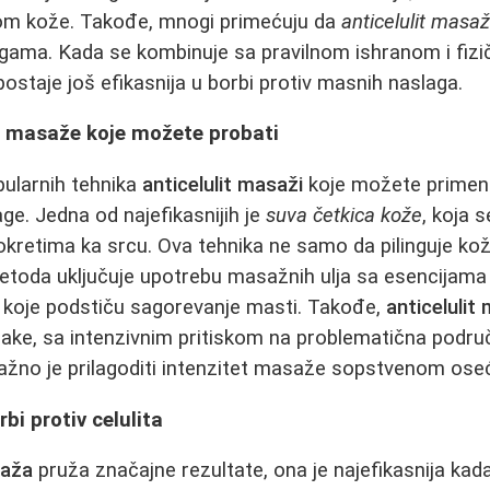
dom kože. Takođe, mnogi primećuju da
anticelulit masa
ogama. Kada se kombinuje sa pravilnom ishranom i fiz
ostaje još efikasnija u borbi protiv masnih naslaga.
it masaže koje možete probati
pularnih tehnika
anticelulit masaži
koje možete primeni
ge. Jedna od najefikasnijih je
suva četkica kože
, koja s
okretima ka srcu. Ova tehnika ne samo da pilinguje kožu
metoda uključuje upotrebu masažnih ulja sa esencijama 
ke, koje podstiču sagorevanje masti. Takođe,
anticelulit
i šake, sa intenzivnim pritiskom na problematična podru
Važno je prilagoditi intenzitet masaže sopstvenom ose
bi protiv celulita
saža
pruža značajne rezultate, ona je najefikasnija ka