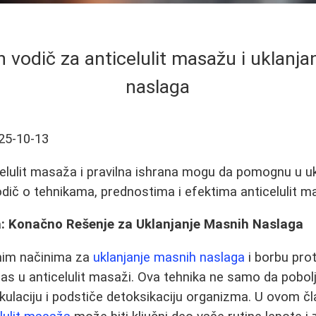
 vodič za anticelulit masažu i uklanja
naslaga
25-10-13
elulit masaža i pravilna ishrana mogu da pomognu u u
odič o tehnikama, prednostima i efektima anticelulit m
a: Konačno Rešenje za Uklanjanje Masnih Naslaga
snim načinima za
uklanjanje masnih naslaga
i borbu prot
s u anticelulit masaži. Ova tehnika ne samo da pobolj
rkulaciju i podstiče detoksikaciju organizma. U ovom č