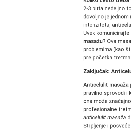
Koliko često treba 
2-3 puta nedeljno to
dovoljno je jednom 
intenziteta,
anticel
Uvek komunicirajte
masažu?
Ova masaž
problemima (kao što
pre početka tretma
Zaključak: Anticel
Anticelulit masaža
pravilno sprovodi 
ona može značajno po
profesionalne tretm
anticelulit masaža
d
Strpljenje i posveć