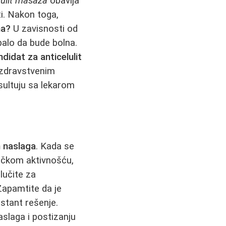
lulit masaža
obavlja
ti. Nakon toga,
na?
U zavisnosti od
balo da bude bolna.
ndidat za anticelulit
 zdravstvenim
sultuju sa lekarom
h naslaga
. Kada se
ičkom aktivnošću,
lučite za
Zapamtite da je
stant rešenje.
slaga i postizanju