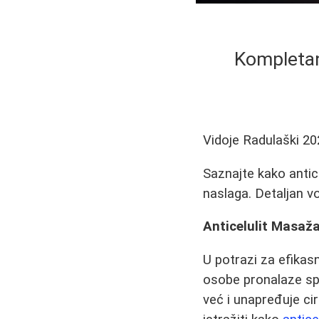
Kompletan
Vidoje Radulaški
20
Saznajte kako antic
naslaga. Detaljan v
Anticelulit Masaž
U potrazi za efika
osobe pronalaze spa
već i unapređuje ci