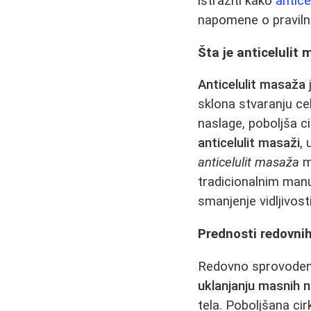
istražiti kako
antice
napomene o pravilno
Šta je anticelulit
Anticelulit masaža
sklona stvaranju ce
naslage, poboljša ci
anticelulit masaži
, 
anticelulit masaža
m
tradicionalnim manu
smanjenje vidljivost
Prednosti redovnih
Redovno sprovode
uklanjanju masnih 
tela. Poboljšana cir