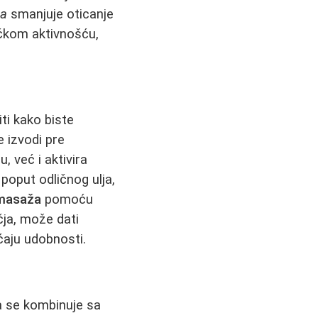
ža
smanjuje oticanje
ičkom aktivnošću,
ti kako biste
e izvodi pre
, već i aktivira
poput odličnog ulja,
 masaža
pomoću
čja, može dati
ćaju udobnosti.
da se kombinuje sa