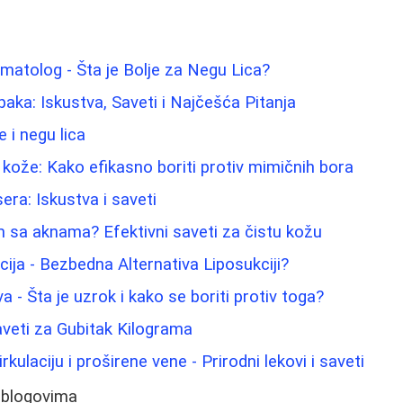
atolog - Šta je Bolje za Negu Lica?
paka: Iskustva, Saveti i Najčešća Pitanja
 i negu lica
 kože: Kako efikasno boriti protiv mimičnih bora
sera: Iskustva i saveti
m sa aknama? Efektivni saveti za čistu kožu
cija - Bezbedna Alternativa Liposukciji?
a - Šta je uzrok i kako se boriti protiv toga?
Saveti za Gubitak Kilograma
kulaciju i proširene vene - Prirodni lekovi i saveti
 blogovima