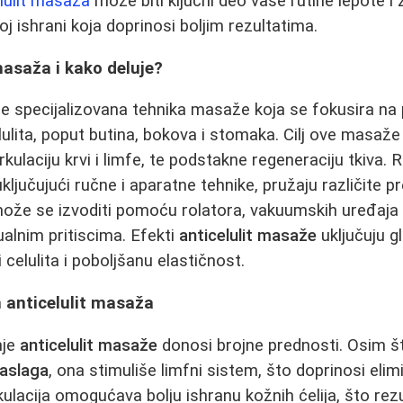
lulit masaža
može biti ključni deo vaše rutine lepote i 
j ishrani koja doprinosi boljim rezultatima.
 masaža i kako deluje?
je specijalizovana tehnika masaže koja se fokusira na 
lulita, poput butina, bokova i stomaka. Cilj ove masaže
rkulaciju krvi i limfe, te podstakne regeneraciju tkiva. R
uključujući ručne i aparatne tehnike, pružaju različite p
ože se izvoditi pomoću rolatora, vakuumskih uređaja i
alnim pritiscima. Efekti
anticelulit masaže
uključuju g
i celulita i poboljšanu elastičnost.
 anticelulit masaža
nje
anticelulit masaže
donosi brojne prednosti. Osim 
naslaga
, ona stimuliše limfni sistem, što doprinosi elimi
kulacija omogućava bolju ishranu kožnih ćelija, što rezul