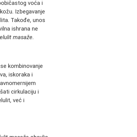
bobičastog voća i
 kožu. Izbegavanje
lita. Takođe, unos
vilna ishrana ne
celulit masaže
.
e se kombinovanje
a, iskoraka i
i ravnomernijem
ati cirkulaciju i
lit, već i