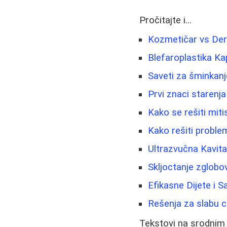
Pročitajte i...
Kozmetičar vs Derm
Blefaroplastika Ka
Saveti za šminkanje
Prvi znaci starenja
Kako se rešiti miti
Kako rešiti proble
Ultrazvučna Kavita
Skljoctanje zglobov
Efikasne Dijete i 
Rešenja za slabu cir
Tekstovi na srodnim