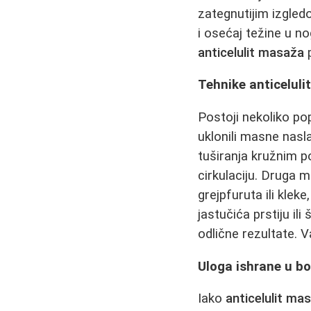
zategnutijim izgle
i osećaj težine u n
anticelulit masaža
p
Tehnike anticelul
Postoji nekoliko po
uklonili masne nasla
tuširanja kružnim p
cirkulaciju. Druga 
grejpfuruta ili kle
jastučića prstiju il
odlične rezultate. 
Uloga ishrane u bor
Iako
anticelulit ma