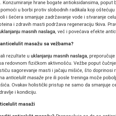
. Konzumiranje hrane bogate antioksidansima, poput 
pomoći u borbi protiv slobodnih radikala koji oštećuju
li i šećera smanjuje zadržavanje vode i stvaranje celu
oteina i zdravih masti podržava regeneraciju tkiva. Pra
uklanjanju masnih naslaga
, već i povećava efekte
anti
anticelulit masažu sa vežbama?
ali rezultate u
uklanjanju masnih naslaga
, preporučuj
a redovnom fizičkom aktivnošću. Vežbe poput čučnjev
stiču sagorevanje masti i jačaju mišiće, što doprinos
ena
anticelulit masaže
pre ili posle treninga može poboljš
ića. Ovakav holistički pristup ne samo da smanjuje celu
avlje i kondiciju.
ticelulit masaži