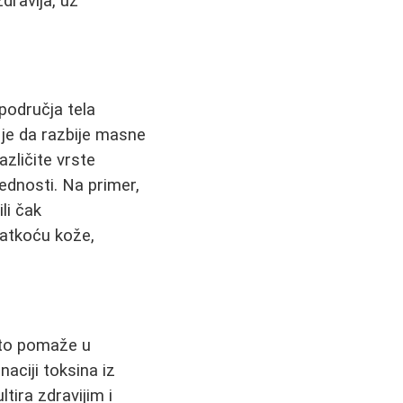
zdravlja, uz
područja tela
 je da razbije masne
azličite vrste
rednosti. Na primer,
li čak
latkoću kože,
što pomaže u
naciji toksina iz
tira zdravijim i