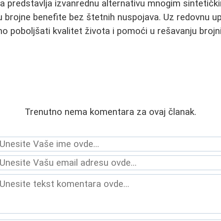
ja predstavlja izvanrednu alternativu mnogim sintetičk
 brojne benefite bez štetnih nuspojava. Uz redovnu u
 poboljšati kvalitet života i pomoći u rešavanju brojn
Trenutno nema komentara za ovaj članak.