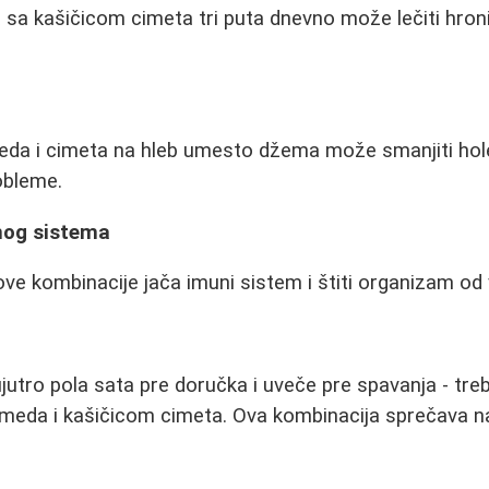
sa kašičicom cimeta tri puta dnevno može lečiti hronič
eda i cimeta na hleb umesto džema može smanjiti hole
robleme.
nog sistema
e kombinacije jača imuni sistem i štiti organizam od vi
utro pola sata pre doručka i uveče pre spavanja - treba
 meda i kašičicom cimeta. Ova kombinacija sprečava na