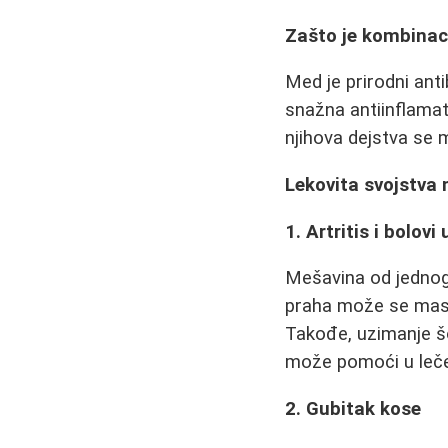
Zašto je kombinac
Med je prirodni ant
snažna antiinflamat
njihova dejstva se m
Lekovita svojstva
1. Artritis i bolov
Mešavina od jednog
praha može se masir
Takođe, uzimanje šo
može pomoći u lečen
2. Gubitak kose