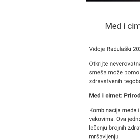
Med i cim
Vidoje Radulaški
20
Otkrijte neverovatn
smeša može pomoći 
zdravstvenih tegob
Med i cimet: Priro
Kombinacija meda i 
vekovima. Ova jed
lečenju brojnih zdr
mršavljenju.