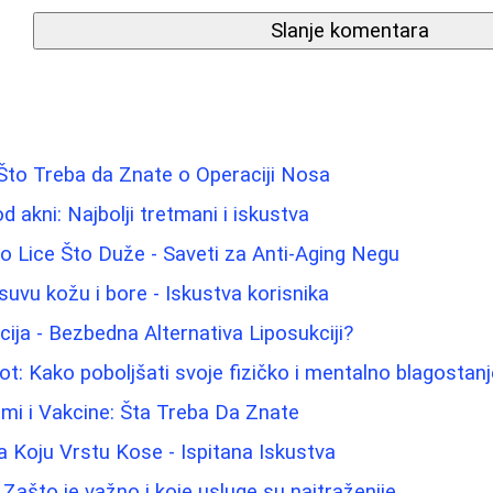
Slanje komentara
 Što Treba da Znate o Operaciji Nosa
od akni: Najbolji tretmani i iskustva
 Lice Što Duže - Saveti za Anti-Aging Negu
suvu kožu i bore - Iskustva korisnika
cija - Bezbedna Alternativa Liposukciji?
ot: Kako poboljšati svoje fizičko i mentalno blagostanj
mi i Vakcine: Šta Treba Da Znate
a Koju Vrstu Kose - Ispitana Iskustva
Zašto je važno i koje usluge su najtraženije