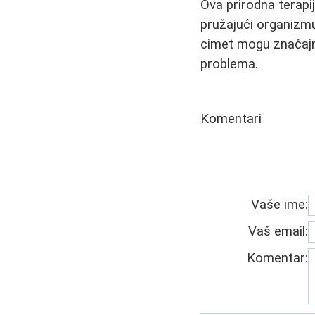
Ova prirodna terapi
pružajući organizmu
cimet mogu značajno
problema.
Komentari
Vaše ime:
Vaš email:
Komentar: