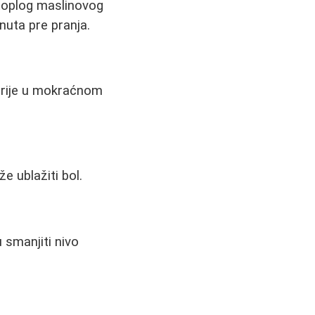
toplog maslinovog
nuta pre pranja.
erije u mokraćnom
 ublažiti bol.
 smanjiti nivo