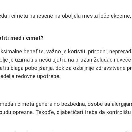
i
da i cimeta nanesene na oboljela mesta leče ekceme, l
stiti med i cimet?
ksimalne benefite, važno je koristiti prirodni, neprerađ
olje je uzimati smešu ujutru na prazan želudac i uveče
iti blaga poboljšanja, dok za ozbiljnije zdravstvene 
edelja redovne upotrebe.
 meda i cimeta generalno bezbedna, osobe sa alergijam
budu oprezne. Takođe, dijabetičari treba da kontrolišu 