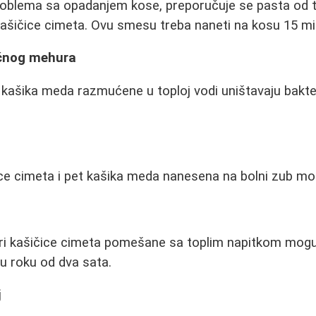
problema sa opadanjem kose, preporučuje se pasta od 
 kašičice cimeta. Ovu smesu treba naneti na kosu 15 mi
aćnog mehura
i kašika meda razmućene u toploj vodi uništavaju bakt
e cimeta i pet kašika meda nanesena na bolni zub može
tri kašičice cimeta pomešane sa toplim napitkom mogu
u roku od dva sata.
j