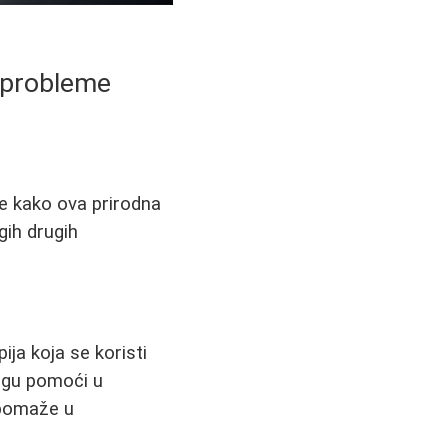
e probleme
te kako ova prirodna
ih drugih
ija koja se koristi
gu pomoći u
 pomaže u