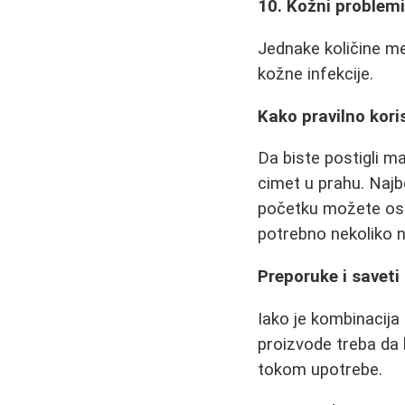
10. Kožni problem
Jednake količine me
kožne infekcije.
Kako pravilno kori
Da biste postigli ma
cimet u prahu. Najb
početku možete oset
potrebno nekoliko n
Preporuke i saveti
Iako je kombinacija
proizvode treba da 
tokom upotrebe.