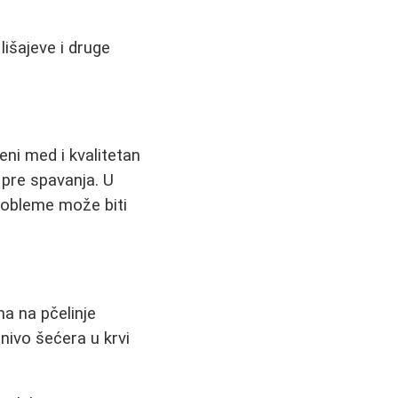
išajeve i druge
eni med i kvalitetan
 pre spavanja. U
probleme može biti
a na pčelinje
nivo šećera u krvi