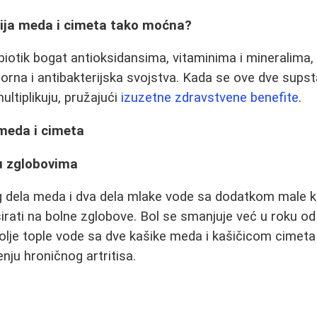
ija meda i cimeta tako moćna?
ibiotik bogat antioksidansima, vitaminima i mineralima,
orna i antibakterijska svojstva. Kada se ove dve sups
ultiplikuju, pružajući
izuzetne zdravstvene benefite
.
 meda i cimeta
i u zglobovima
 dela meda i dva dela mlake vode sa dodatkom male k
ati na bolne zglobove. Bol se smanjuje već u roku od
lje tople vode sa dve kašike meda i kašičicom cimeta 
ju hroničnog artritisa.