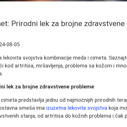
et: Prirodni lek za brojne zdravstven
24-08-05
a lekovita svojstva kombinacije meda i cimeta. Saznaj
kod artritisa, mršavljenja, problema sa kožom i mnog
a.
dni lek za brojne zdravstvene probleme
cimeta predstavlja jednu od najmoćnijih prirodnih terap
nostavna smeša ima
izuzetna lekovita svojstva
koja mo
avstvenih stanja, od artritisa do kožnih problema i čak