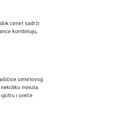
 dok cimet sadrži
tance kombinuju,
ašičice cimetovog
 nekoliko minuta.
ujutru i uveče