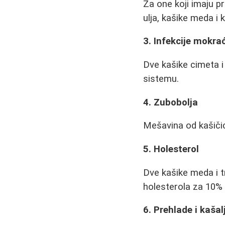
Za one koji imaju 
ulja, kašike meda i
3. Infekcije mokr
Dve kašike cimeta 
sistemu.
4. Zubobolja
Mešavina od kašičic
5. Holesterol
Dve kašike meda i 
holesterola za 10% 
6. Prehlade i kašal