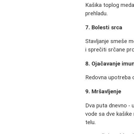
Kašika toplog meda 
prehladu.
7. Bolesti srca
Stavljanje smeše m
i sprečiti srčane p
8. Ojačavanje imu
Redovna upotreba ov
9. Mršavljenje
Dva puta dnevno - uj
vode sa dve kašike
telu.