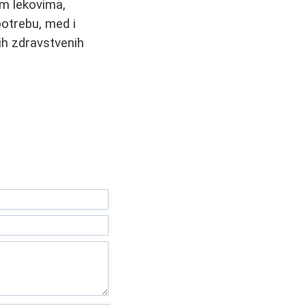
im lekovima,
potrebu, med i
ih zdravstvenih