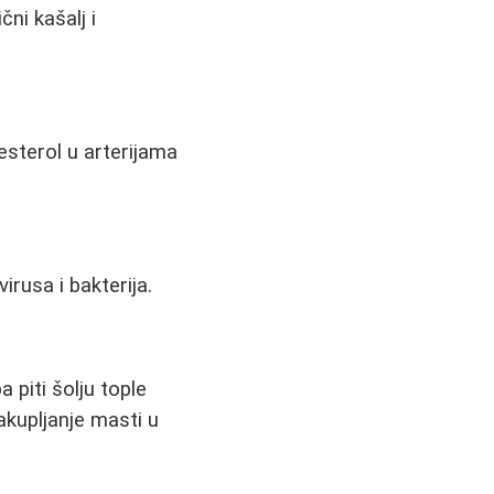
ni kašalj i
sterol u arterijama
rusa i bakterija.
 piti šolju tople
kupljanje masti u