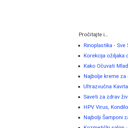
Pročitajte i...
Rinoplastika - Sve
Korekcija ožiljaka 
Kako Očuvati Mlado
Najbolje kreme za 
Ultrazvučna Kavita
Saveti za zdrav živ
HPV Virus, Kondilo
Najbolji Šamponi z
Kozmetički salon - 