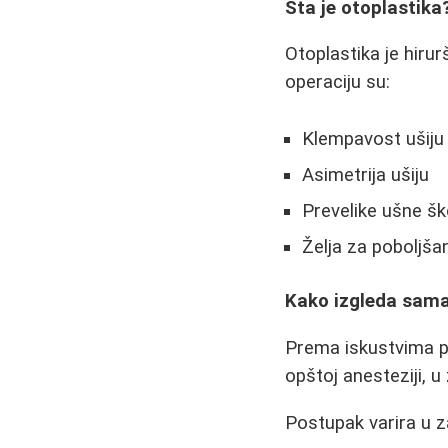
Šta je otoplastika
Otoplastika je hirur
operaciju su:
Klempavost ušiju 
Asimetrija ušiju
Prevelike ušne šk
Želja za poboljš
Kako izgleda sama
Prema iskustvima pac
opštoj anesteziji, u 
Postupak varira u z