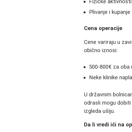
Fizičke aktivnosti
Plivanje i kupanje
Cena operacije
Cene variraju u zavi
obično iznosi:
500-800€ za oba 
Neke klinike napl
U državnim bolnicam
odrasli mogu dobiti
izgleda ušiju.
Da li vredi ići na o