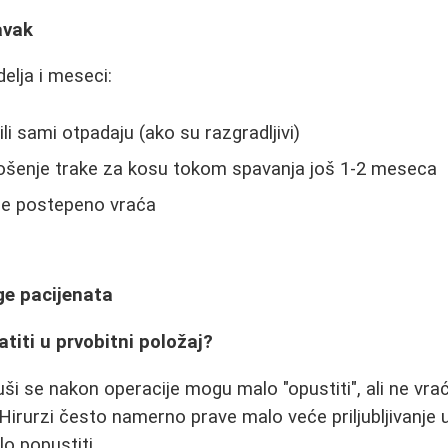
avak
elja i meseci:
ili sami otpadaju (ako su razgradljivi)
ošenje trake za kosu tokom spavanja još 1-2 meseca
 se postepeno vraća
ige pacijenata
ratiti u prvobitni položaj?
ši se nakon operacije mogu malo "opustiti", ali ne vra
 Hirurzi često namerno prave malo veće priljubljivanje 
o popustiti.