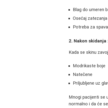
Blag do umeren bo
Osećaj zatezanja
Potreba za spava
2. Nakon skidanja
Kada se skinu zavoji
Modrikaste boje
Natečene
Priljubljene uz gl
Mnogi pacijenti se u
normalno i da će se 