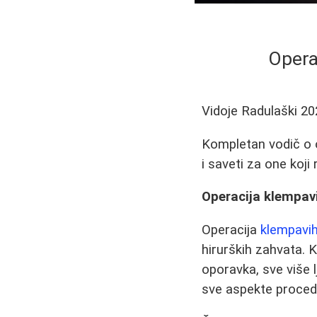
Opera
Vidoje Radulaški
20
Kompletan vodič o o
i saveti za one koji
Operacija klempavi
Operacija
klempavih
hirurških zahvata. 
oporavka, sve više l
sve aspekte procedur