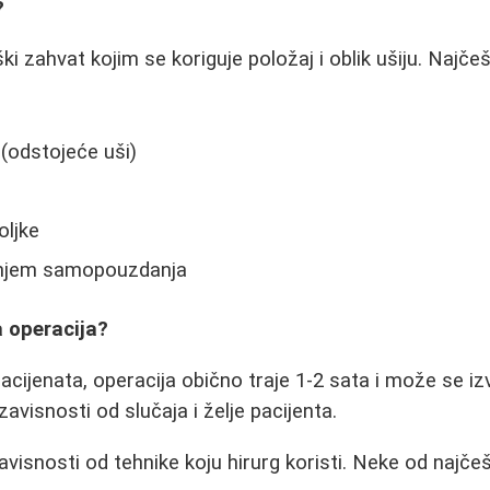
?
ški zahvat kojim se koriguje položaj i oblik ušiju. Najče
(odstojeće uši)
oljke
anjem samopouzdanja
 operacija?
ijenata, operacija obično traje 1-2 sata i može se izvod
zavisnosti od slučaja i želje pacijenta.
avisnosti od tehnike koju hirurg koristi. Neke od najč