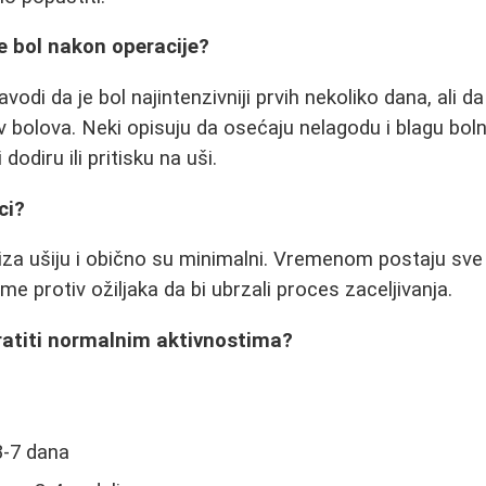
je bol nakon operacije?
vodi da je bol najintenzivniji prvih nekoliko dana, ali da
 bolova. Neki opisuju da osećaju nelagodu i blagu bol
dodiru ili pritisku na uši.
ci?
 iza ušiju i obično su minimalni. Vremenom postaju sve m
eme protiv ožiljaka da bi ubrzali proces zaceljivanja.
ratiti normalnim aktivnostima?
3-7 dana