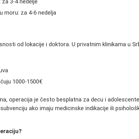
: za 3-4 nedelje
 u moru: za 4-6 nedelja
snosti od lokacije i doktora. U privatnim klinikama u Srb
uva
aćuju 1000-1500€
a, operacija je često besplatna za decu i adolescente
 subvenciju ako imaju medicinske indikacije ili psihol
peraciju?