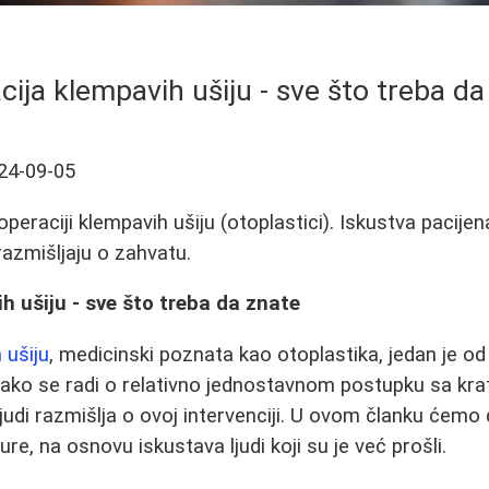
cija klempavih ušiju - sve što treba da
24-09-05
peraciji klempavih ušiju (otoplastici). Iskustva pacije
 razmišljaju o zahvatu.
h ušiju - sve što treba da znate
 ušiju
, medicinski poznata kao otoplastika, jedan je od
Kako se radi o relativno jednostavnom postupku sa kr
judi razmišlja o ovoj intervenciji. U ovom članku ćemo 
e, na osnovu iskustava ljudi koji su je već prošli.