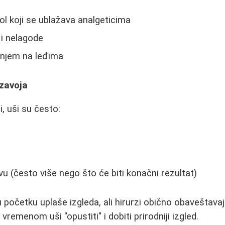
l koji se ublažava analgeticima
 i nelagode
njem na leđima
 zavoja
, uši su često:
avu (često više nego što će biti konačni rezultat)
 početku uplaše izgleda, ali hirurzi obično obaveštavaj
vremenom uši "opustiti" i dobiti prirodniji izgled.