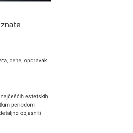
 znate
nata, cene, oporavak
 najčešćih estetskih
atkim periodom
detaljno objasniti