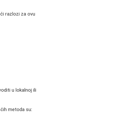
šći razlozi za ovu
iti u lokalnoj ili
ešćih metoda su: