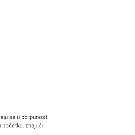
ćaju se u potpunosti
u početku, znajući