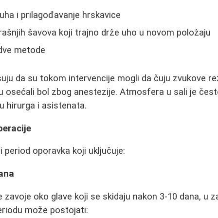
uha i prilagođavanje hrskavice
rašnjih šavova koji trajno drže uho u novom položaju
 dve metode
suju da su tokom intervencije mogli da čuju zvukove re
su osećali bol zbog anestezije. Atmosfera u sali je čes
hirurga i asistenata.
eracije
 period oporavka koji uključuje:
dana
e zavoje oko glave koji se skidaju nakon 3-10 dana, u z
eriodu može postojati: