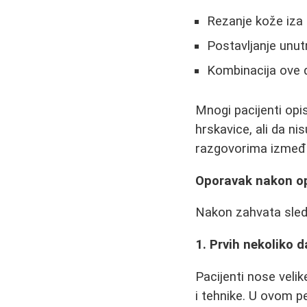
Rezanje kože iza 
Postavljanje unut
Kombinacija ove
Mnogi pacijenti opi
hrskavice, ali da ni
razgovorima između 
Oporavak nakon op
Nakon zahvata sledi
1. Prvih nekoliko 
Pacijenti nose velik
i tehnike. U ovom p