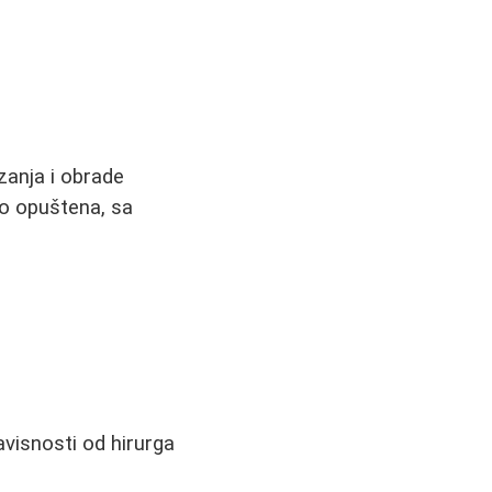
zanja i obrade
to opuštena, sa
avisnosti od hirurga