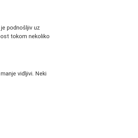
 je podnošljiv uz
nost tokom nekoliko
anje vidljivi. Neki