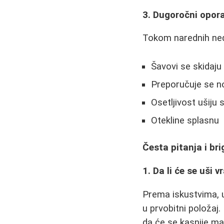
3. Dugoročni opor
Tokom narednih ned
Šavovi se skidaju 
Preporučuje se n
Osetljivost ušiju
Otekline splasnu
Česta pitanja i br
1. Da li će se uši v
Prema iskustvima, u
u prvobitni položaj.
da će se kasnije mal