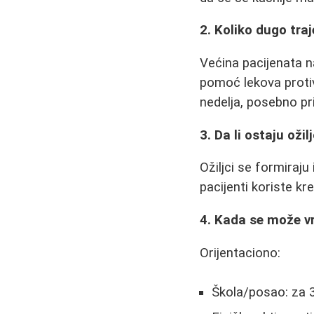
2. Koliko dugo tra
Većina pacijenata na
pomoć lekova protiv
nedelja, posebno pri 
3. Da li ostaju ožilj
Ožiljci se formiraju
pacijenti koriste kr
4. Kada se može v
Orijentaciono:
Škola/posao: za 