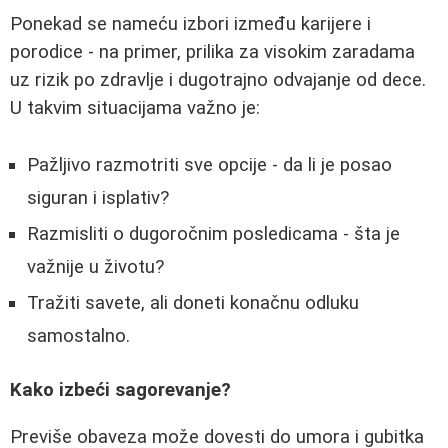
Ponekad se nameću izbori između karijere i
porodice - na primer, prilika za visokim zaradama
uz rizik po zdravlje i dugotrajno odvajanje od dece.
U takvim situacijama važno je:
Pažljivo razmotriti sve opcije - da li je posao
siguran i isplativ?
Razmisliti o dugoročnim posledicama - šta je
važnije u životu?
Tražiti savete, ali doneti konačnu odluku
samostalno.
Kako izbeći sagorevanje?
Previše obaveza može dovesti do umora i gubitka