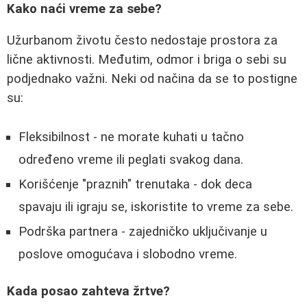
Kako naći vreme za sebe?
Užurbanom životu često nedostaje prostora za
lične aktivnosti. Međutim, odmor i briga o sebi su
podjednako važni. Neki od načina da se to postigne
su:
Fleksibilnost - ne morate kuhati u tačno
određeno vreme ili peglati svakog dana.
Korišćenje "praznih" trenutaka - dok deca
spavaju ili igraju se, iskoristite to vreme za sebe.
Podrška partnera - zajedničko uključivanje u
poslove omogućava i slobodno vreme.
Kada posao zahteva žrtve?