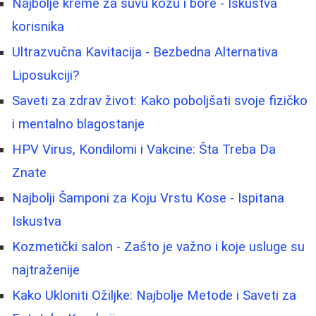
Najbolje kreme za suvu kožu i bore - Iskustva
korisnika
Ultrazvučna Kavitacija - Bezbedna Alternativa
Liposukciji?
Saveti za zdrav život: Kako poboljšati svoje fizičko
i mentalno blagostanje
HPV Virus, Kondilomi i Vakcine: Šta Treba Da
Znate
Najbolji Šamponi za Koju Vrstu Kose - Ispitana
Iskustva
Kozmetički salon - Zašto je važno i koje usluge su
najtraženije
Kako Ukloniti Ožiljke: Najbolje Metode i Saveti za