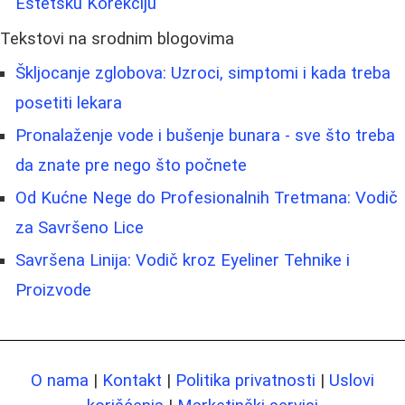
Estetsku Korekciju
Tekstovi na srodnim blogovima
Škljocanje zglobova: Uzroci, simptomi i kada treba
posetiti lekara
Pronalaženje vode i bušenje bunara - sve što treba
da znate pre nego što počnete
Od Kućne Nege do Profesionalnih Tretmana: Vodič
za Savršeno Lice
Savršena Linija: Vodič kroz Eyeliner Tehnike i
Proizvode
O nama
|
Kontakt
|
Politika privatnosti
|
Uslovi