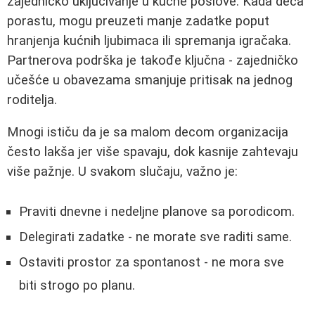
zajedničko uključivanje u kućne poslove. Kada deca
porastu, mogu preuzeti manje zadatke poput
hranjenja kućnih ljubimaca ili spremanja igračaka.
Partnerova podrška je takođe ključna - zajedničko
učešće u obavezama smanjuje pritisak na jednog
roditelja.
Mnogi ističu da je sa malom decom organizacija
često lakša jer više spavaju, dok kasnije zahtevaju
više pažnje. U svakom slučaju, važno je:
Praviti dnevne i nedeljne planove sa porodicom.
Delegirati zadatke - ne morate sve raditi same.
Ostaviti prostor za spontanost - ne mora sve
biti strogo po planu.