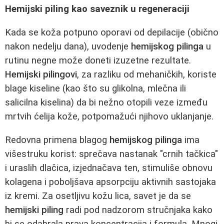
Hemijski piling kao saveznik u regeneraciji
Kada se koža potpuno oporavi od depilacije (obično
nakon nedelju dana), uvodenje
hemijskog pilinga
u
rutinu negne može doneti izuzetne rezultate.
Hemijski pilingovi
, za razliku od mehaničkih, koriste
blage kiseline (kao što su glikolna, mlečna ili
salicilna kiselina) da bi nežno otopili veze između
mrtvih ćelija kože, potpomažući njihovo uklanjanje.
Redovna primena blagog
hemijskog pilinga
ima
višestruku korist: sprečava nastanak "crnih tačkica"
i uraslih dlačica, izjednačava ten, stimuliše obnovu
kolagena i poboljšava apsorpciju aktivnih sastojaka
iz kremi. Za osetljivu kožu lica, savet je da se
hemijski piling
radi pod nadzorom stručnjaka kako
bi se odabrala prava koncentracija i formula. Mnogi