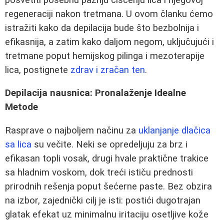
regeneraciji nakon tretmana. U ovom članku ćemo
istražiti kako da depilacija bude što bezbolnija i
efikasnija, a zatim kako daljom negom, uključujući i
tretmane poput hemijskog pilinga i mezoterapije
lica, postignete
zdrav i zračan ten
.
Depilacija nausnica: Pronalaženje Idealne
Metode
Rasprave o najboljem načinu za
uklanjanje dlačica
sa lica
su večite. Neki se opredeljuju za brz i
efikasan topli vosak, drugi hvale praktične trakice
sa hladnim voskom, dok treći ističu prednosti
prirodnih rešenja poput šećerne paste. Bez obzira
na izbor, zajednički cilj je isti: postići dugotrajan
glatak efekat uz minimalnu iritaciju osetljive kože