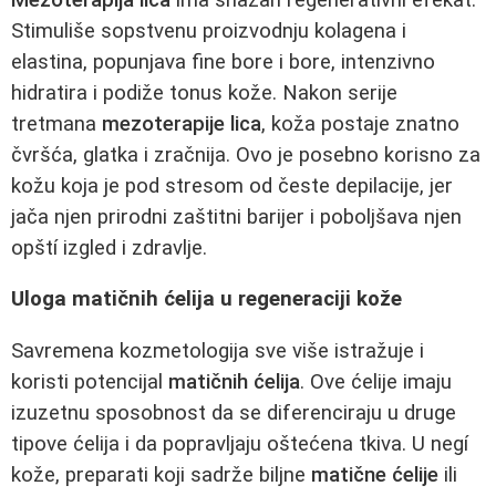
Stimuliše sopstvenu proizvodnju kolagena i
elastina, popunjava fine bore i bore, intenzivno
hidratira i podiže tonus kože. Nakon serije
tretmana
mezoterapije lica
, koža postaje znatno
čvršća, glatka i zračnija. Ovo je posebno korisno za
kožu koja je pod stresom od česte depilacije, jer
jača njen prirodni zaštitni barijer i poboljšava njen
opští izgled i zdravlje.
Uloga matičnih ćelija u regeneraciji kože
Savremena kozmetologija sve više istražuje i
koristi potencijal
matičnih ćelija
. Ove ćelije imaju
izuzetnu sposobnost da se diferenciraju u druge
tipove ćelija i da popravljaju oštećena tkiva. U negí
kože, preparati koji sadrže biljne
matične ćelije
ili