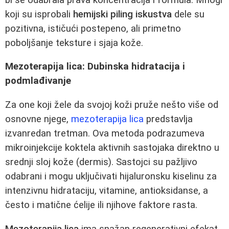
koji su isprobali
hemijski piling iskustva
dele su
pozitivna, ističući postepeno, ali primetno
poboljšanje teksture i sjaja kože.
Mezoterapija lica: Dubinska hidratacija i
podmlađivanje
Za one koji žele da svojoj koži pruže nešto više od
osnovne njege,
mezoterapija lica
predstavlja
izvanredan tretman. Ova metoda podrazumeva
mikroinjekcije koktela aktivnih sastojaka direktno u
srednji sloj kože (dermis). Sastojci su pažljivo
odabrani i mogu uključivati hijaluronsku kiselinu za
intenzivnu hidrataciju, vitamine, antioksidanse, a
često i matične ćelije ili njihove faktore rasta.
Mezoterapija lica
ima snažan regenerativni efekat.