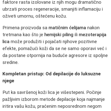
faktore rasta izolovane iz njih mogu dramatično
ubrzati proces regeneracije, smanjiti inflamaciju i
oživeti umornu, oštećenu kožu.
Primena proizvoda sa
matičnim ćelijama
nakon
tretmana kao što je
hemijski piling
ili
mezoterapija
lica
može produžiti i pojačati njihove pozitivne
efekte, pomažući koži da se ne samo oporavi već i
da postane otpornija na buduće agresore iz spoljne
sredine.
Kompletan pristup: Od depilacije do luksuzne
njege
Put ka savršenoj koži lica je višestepeni. Počinje
pažljivim izborom metode depilacije koja najmanje
iritira vašu kožu, praćenim neposrednom negom