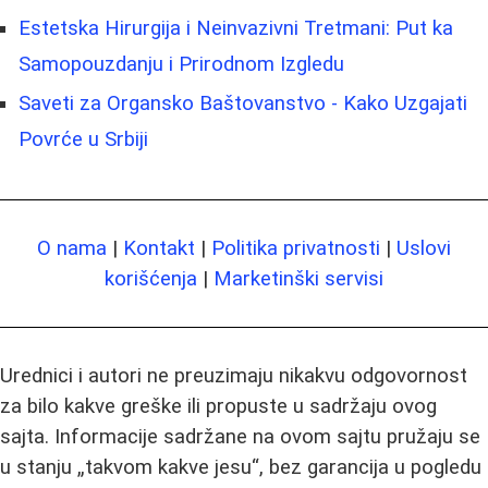
Estetska Hirurgija i Neinvazivni Tretmani: Put ka
Samopouzdanju i Prirodnom Izgledu
Saveti za Organsko Baštovanstvo - Kako Uzgajati
Povrće u Srbiji
O nama
|
Kontakt
|
Politika privatnosti
|
Uslovi
korišćenja
|
Marketinški servisi
Urednici i autori ne preuzimaju nikakvu odgovornost
za bilo kakve greške ili propuste u sadržaju ovog
sajta. Informacije sadržane na ovom sajtu pružaju se
u stanju „takvom kakve jesu“, bez garancija u pogledu