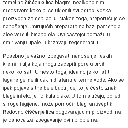
temeljno
čišćenje lica
blagim, nealkoholnim
sredstvom kako bi se uklonili svi ostaci voska ili
proizvoda za depilaciju. Nakon toga, preporučuje se
nanošenje umirujućih preparata na bazi pantenola,
aloe vere ili bisabolola. Ovi sastojci pomažu u
smirivanju upale i ubrzavaju regeneraciju.
Posebno je važno izbegavati nanošenje teških
kremi ili ulja koja mogu začepiti pore u prvih
nekoliko sati. Umesto toga, idealno je koristiti
lagane geline ili čak hidratantne terme vode. Ako se
ipak pojave sitne bele bubuljice, to je često znak
blage infekcije folikula dlake. U tom slučaju, pored
stroge higijene, može pomoći i blagi antiseptik.
Redovno
čišćenje lica
odgovarajućim proizvodima
je osnova za izbegavanje ovih problema.