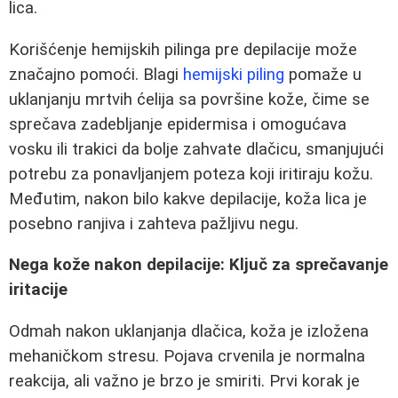
lica.
Korišćenje hemijskih pilinga pre depilacije može
značajno pomoći. Blagi
hemijski piling
pomaže u
uklanjanju mrtvih ćelija sa površine kože, čime se
sprečava zadebljanje epidermisa i omogućava
vosku ili trakici da bolje zahvate dlačicu, smanjujući
potrebu za ponavljanjem poteza koji iritiraju kožu.
Međutim, nakon bilo kakve depilacije, koža lica je
posebno ranjiva i zahteva pažljivu negu.
Nega kože nakon depilacije: Ključ za sprečavanje
iritacije
Odmah nakon uklanjanja dlačica, koža je izložena
mehaničkom stresu. Pojava crvenila je normalna
reakcija, ali važno je brzo je smiriti. Prvi korak je