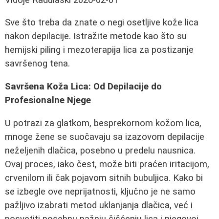
Sve što treba da znate o negi osetljive kože lica
nakon depilacije. Istražite metode kao što su
hemijski piling i mezoterapija lica za postizanje
savršenog tena.
Savršena Koža Lica: Od Depilacije do
Profesionalne Njege
U potrazi za glatkom, besprekornom kožom lica,
mnoge žene se suočavaju sa izazovom depilacije
neželjenih dlačica, posebno u predelu nausnica.
Ovaj proces, iako čest, može biti praćen iritacijom,
crvenilom ili čak pojavom sitnih bubuljica. Kako bi
se izbegle ove neprijatnosti, ključno je ne samo
pažljivo izabrati metod uklanjanja dlačica, već i
posvetiti posebnu pažnju čišćenju lica i njegovoj