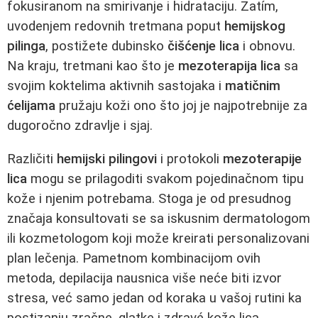
fokusiranom na smirivanje i hidrataciju. Zatím,
uvodenjem redovnih tretmana poput
hemijskog
pilinga
, postižete dubinsko
čišćenje lica
i obnovu.
Na kraju, tretmani kao što je
mezoterapija lica
sa
svojim koktelima aktivnih sastojaka i
matičnim
ćelijama
pružaju koži ono što joj je najpotrebnije za
dugoročno zdravlje i sjaj.
Različiti
hemijski pilingovi
i protokoli
mezoterapije
lica
mogu se prilagoditi svakom pojedinačnom tipu
kože i njenim potrebama. Stoga je od presudnog
značaja konsultovati se sa iskusnim dermatologom
ili kozmetologom koji može kreirati personalizovani
plan lečenja. Pametnom kombinacijom ovih
metoda, depilacija nausnica više neće biti izvor
stresa, već samo jedan od koraka u vašoj rutini ka
postizanju zračne, glatke i zdravé kože lica.