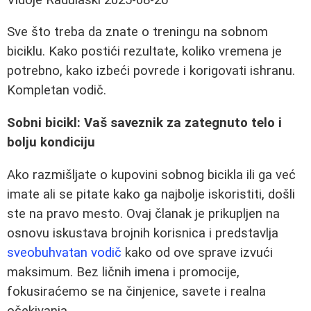
Sve što treba da znate o treningu na sobnom
biciklu. Kako postići rezultate, koliko vremena je
potrebno, kako izbeći povrede i korigovati ishranu.
Kompletan vodič.
Sobni bicikl: Vaš saveznik za zategnuto telo i
bolju kondiciju
Ako razmišljate o kupovini sobnog bicikla ili ga već
imate ali se pitate kako ga najbolje iskoristiti, došli
ste na pravo mesto. Ovaj članak je prikupljen na
osnovu iskustava brojnih korisnica i predstavlja
sveobuhvatan vodič
kako od ove sprave izvući
maksimum. Bez ličnih imena i promocije,
fokusiraćemo se na činjenice, savete i realna
očekivanja.