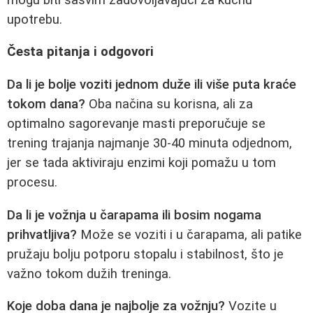
upotrebu.
Česta pitanja i odgovori
Da li je bolje voziti jednom duže ili više puta kraće
tokom dana?
Oba načina su korisna, ali za
optimalno sagorevanje masti preporučuje se
trening trajanja najmanje 30-40 minuta odjednom,
jer se tada aktiviraju enzimi koji pomažu u tom
procesu.
Da li je vožnja u čarapama ili bosim nogama
prihvatljiva?
Može se voziti i u čarapama, ali patike
pružaju bolju potporu stopalu i stabilnost, što je
važno tokom dužih treninga.
Koje doba dana je najbolje za vožnju?
Vozite u