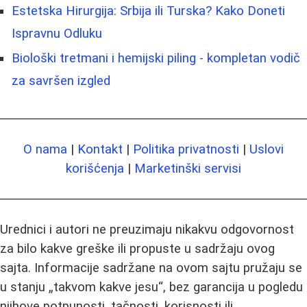
Estetska Hirurgija: Srbija ili Turska? Kako Doneti
Ispravnu Odluku
Biološki tretmani i hemijski piling - kompletan vodič
za savršen izgled
O nama
|
Kontakt
|
Politika privatnosti
|
Uslovi
korišćenja
|
Marketinški servisi
Urednici i autori ne preuzimaju nikakvu odgovornost
za bilo kakve greške ili propuste u sadržaju ovog
sajta. Informacije sadržane na ovom sajtu pružaju se
u stanju „takvom kakve jesu“, bez garancija u pogledu
njihove potpunosti, tačnosti, korisnosti ili