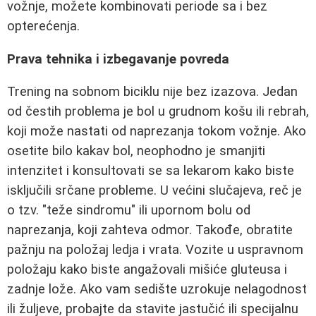
vožnje, možete kombinovati periode sa i bez
opterećenja.
Prava tehnika i izbegavanje povreda
Trening na sobnom biciklu nije bez izazova. Jedan
od čestih problema je bol u grudnom košu ili rebrah,
koji može nastati od naprezanja tokom vožnje. Ako
osetite bilo kakav bol, neophodno je smanjiti
intenzitet i konsultovati se sa lekarom kako biste
isključili srčane probleme. U većini slučajeva, reč je
o tzv. "teže sindromu" ili upornom bolu od
naprezanja, koji zahteva odmor. Takođe, obratite
pažnju na položaj ledja i vrata. Vozite u uspravnom
položaju kako biste angažovali mišiće gluteusa i
zadnje lože. Ako vam sedište uzrokuje nelagodnost
ili žuljeve, probajte da stavite jastučić ili specijalnu