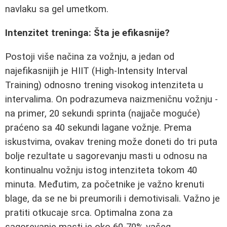
navlaku sa gel umetkom.
Intenzitet treninga: Šta je efikasnije?
Postoji više načina za vožnju, a jedan od
najefikasnijih je HIIT (High-Intensity Interval
Training) odnosno trening visokog intenziteta u
intervalima. On podrazumeva naizmeničnu vožnju -
na primer, 20 sekundi sprinta (najjače moguće)
praćeno sa 40 sekundi lagane vožnje. Prema
iskustvima, ovakav trening može doneti do tri puta
bolje rezultate u sagorevanju masti u odnosu na
kontinualnu vožnju istog intenziteta tokom 40
minuta. Međutim, za početnike je važno krenuti
blage, da se ne bi preumorili i demotivisali. Važno je
pratiti otkucaje srca. Optimalna zona za
sagorevanje masti je oko 60-70% vašeg