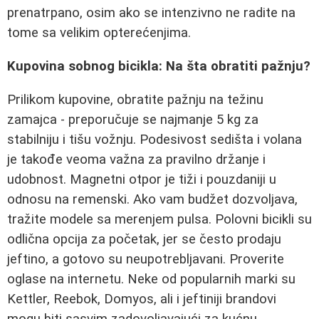
prenatrpano, osim ako se intenzivno ne radite na
tome sa velikim opterećenjima.
Kupovina sobnog bicikla: Na šta obratiti pažnju?
Prilikom kupovine, obratite pažnju na težinu
zamajca - preporučuje se najmanje 5 kg za
stabilniju i tišu vožnju. Podesivost sedišta i volana
je takođe veoma važna za pravilno držanje i
udobnost. Magnetni otpor je tiži i pouzdaniji u
odnosu na remenski. Ako vam budžet dozvoljava,
tražite modele sa merenjem pulsa. Polovni bicikli su
odlična opcija za početak, jer se često prodaju
jeftino, a gotovo su neupotrebljavani. Proverite
oglase na internetu. Neke od popularnih marki su
Kettler, Reebok, Domyos, ali i jeftiniji brandovi
mogu biti sasvim zadovoljavajući za kućnu