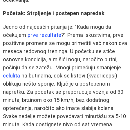
Početak: Strpljenje i postepen napredak
Jedno od najčešćih pitanja je: "Kada mogu da
očekujem
prve rezultate
?" Prema iskustvima, prve
pozitivne promene se mogu primetiti već nakon dva
meseca redovnog treninga. U početku se stiče
osnovna kondicija, a mišići nogu, naročito butni,
počinju da se zatežu. Mnogi primećuju smanjenje
celulita
na butinama, dok se listovi (kvadricepsi)
oblikuju nešto sporije. Ključ je u postepenom
napretku. Za početak se preporučuje vožnja od 30
minuta, brzinom oko 15 km/h, bez dodatnog
opterećenja, naročito ako imate slabija kolena.
Svake nedelje možete povećavati minutážu za 5-10
minuta. Kada dostignete nivo od sat vremena