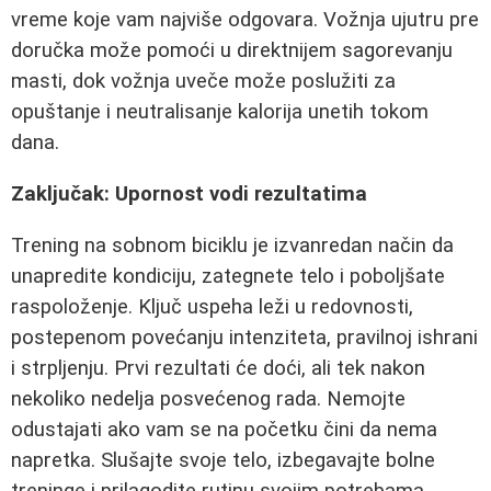
vreme koje vam najviše odgovara. Vožnja ujutru pre
doručka može pomoći u direktnijem sagorevanju
masti, dok vožnja uveče može poslužiti za
opuštanje i neutralisanje kalorija unetih tokom
dana.
Zaključak: Upornost vodi rezultatima
Trening na sobnom biciklu je izvanredan način da
unapredite kondiciju, zategnete telo i poboljšate
raspoloženje. Ključ uspeha leži u redovnosti,
postepenom povećanju intenziteta, pravilnoj ishrani
i strpljenju. Prvi rezultati će doći, ali tek nakon
nekoliko nedelja posvećenog rada. Nemojte
odustajati ako vam se na početku čini da nema
napretka. Slušajte svoje telo, izbegavajte bolne
treninge i prilagodite rutinu svojim potrebama.