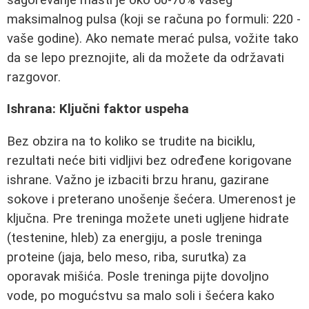
maksimalnog pulsa (koji se računa po formuli: 220 -
vaše godine). Ako nemate merać pulsa, vožite tako
da se lepo preznojite, ali da možete da održavati
razgovor.
Ishrana: Ključni faktor uspeha
Bez obzira na to koliko se trudite na biciklu,
rezultati neće biti vidljivi bez određene korigovane
ishrane. Važno je izbaciti brzu hranu, gazirane
sokove i preterano unošenje šećera. Umerenost je
ključna. Pre treninga možete uneti ugljene hidrate
(testenine, hleb) za energiju, a posle treninga
proteine (jaja, belo meso, riba, surutka) za
oporavak mišića. Posle treninga pijte dovoljno
vode, po mogućstvu sa malo soli i šećera kako