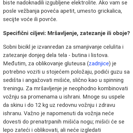
biste nadoknadili izgubljene elektrolite. Ako vam se
posle vežbanja poveća apetit, umesto grickalica,
secijte voće ili povrće.
Specifični ciljevi: Mršavljenje, zatezanje ili oboje?
Sobni bicikl je izvanredan za smanjivanje celulita i
zatezanje donjeg dela tela - butina i listova.
Međutim, za oblikovanje gluteusa (
zadnjice
) je
potrebno voziti u stojećem položaju, podići guzu sa
sedišta i angažovati mišiće, slično kao u spinning
treningu. Za mršavljenje je neophodno kombinovati
vožnju sa promenama u ishrani. Mnoge su uspele
da skinu i do 12 kg uz redovnu vožnju i zdravu
ishranu. Važno je napomenuti da vožnja neće
dovesti do prenatrpanih mišića nogu; mišići će se
lepo zateći i oblikovati, ali neće izgledati