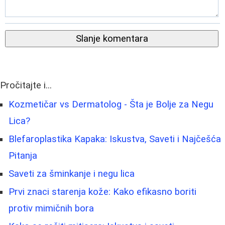
Slanje komentara
Pročitajte i...
Kozmetičar vs Dermatolog - Šta je Bolje za Negu
Lica?
Blefaroplastika Kapaka: Iskustva, Saveti i Najčešća
Pitanja
Saveti za šminkanje i negu lica
Prvi znaci starenja kože: Kako efikasno boriti
protiv mimičnih bora