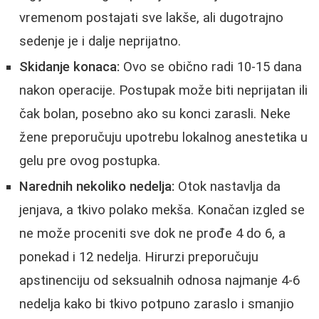
vremenom postajati sve lakše, ali dugotrajno
sedenje je i dalje neprijatno.
Skidanje konaca:
Ovo se obično radi 10-15 dana
nakon operacije. Postupak može biti neprijatan ili
čak bolan, posebno ako su konci zarasli. Neke
žene preporučuju upotrebu lokalnog anestetika u
gelu pre ovog postupka.
Narednih nekoliko nedelja:
Otok nastavlja da
jenjava, a tkivo polako mekša. Konačan izgled se
ne može proceniti sve dok ne prođe 4 do 6, a
ponekad i 12 nedelja. Hirurzi preporučuju
apstinenciju od seksualnih odnosa najmanje 4-6
nedelja kako bi tkivo potpuno zaraslo i smanjio