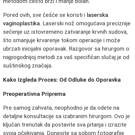
metodom često brži i manje bolan.
Pored ovih, sve češće se koristi i
laserska
vaginoplastika
. Laserski nož omogućava preciznije
sečenje uz istovremeno zatvaranje krvnih sudova,
što smanjuje krvarenje tokom operacije i može
ubrzati inicijalni oporavak. Razgovor sa hirurgom o
najpogodnijoj metodi za vaš specifičan slučaj je od
suštinskog značaja.
Kako Izgleda Proces: Od Odluke do Oporavka
Preoperativna Priprema
Pre samog zahvata, neophodno je da odete na
detaljne konsultacije sa izabranim hirurgom. Ovo je
ključan trenutak da postavite sva pitanja i izrazite
svoja očekivanja. Donesite sa sobom fotografije