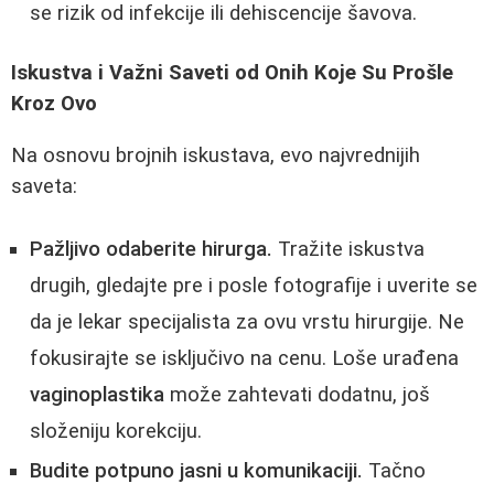
se rizik od infekcije ili dehiscencije šavova.
Iskustva i Važni Saveti od Onih Koje Su Prošle
Kroz Ovo
Na osnovu brojnih iskustava, evo najvrednijih
saveta:
Pažljivo odaberite hirurga.
Tražite iskustva
drugih, gledajte pre i posle fotografije i uverite se
da je lekar specijalista za ovu vrstu hirurgije. Ne
fokusirajte se isključivo na cenu. Loše urađena
vaginoplastika
može zahtevati dodatnu, još
složeniju korekciju.
Budite potpuno jasni u komunikaciji.
Tačno