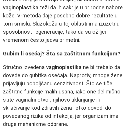
vaginoplastika
teži da ih sakrije u prirodne nabore
kože. V-metoda daje posebno dobre rezultate u
tom smislu. Sluzokoža u toj oblasti ima izuzetnu
sposobnost regeneracije, tako da su ožiljci
vremenom često jedva primetni.
Gubim li osećaj? Šta sa zaštitnom funkcijom?
Stručno izvedena
vaginoplastika
ne bi trebalo da
dovede do gubitka osećaja. Naprotiv, mnoge žene
prijavljuju poboljšanu senzitivnost. Što se tiče
zaštitne funkcije malih usana, iako one delimično
štite vaginalni otvor, njihovo uklanjanje ili
skraćivanje kod zdravih žena retko dovodí do
povećanog rizika od infekcija, jer organizam ima
druge mehanizme odbrane.