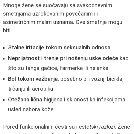
Mnoge žene se suočavaju sa svakodnevnim
smetnjama uzrokovanim povećanim ili
asimetričnim malim usnama. Ove smetnje mogu
biti:
Stalne iritacije tokom seksualnih odnosa
Neprijatnost i trenje pri nošenju uske odeće
kao
što su tanga gaćice, farmerke ili helanke
Bol tokom vežbanja
, posebno pri vožnji bicikla,
trčanju ili aerobiku
Otežana lična higijena
i sklonost ka infekcijama
usled nabora kože
Pored funkcionalnih, česti su i
estetski razlozi
. Žene