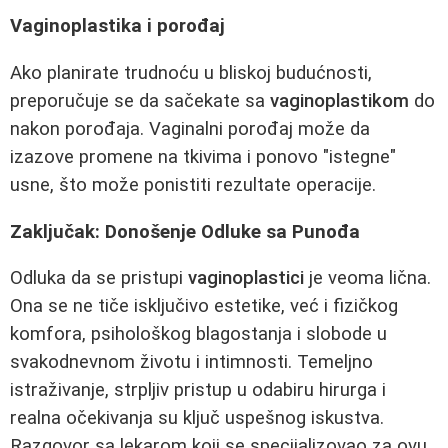
Vaginoplastika i porođaj
Ako planirate trudnoću u bliskoj budućnosti,
preporučuje se da sačekate sa
vaginoplastikom
do
nakon porođaja. Vaginalni porođaj može da
izazove promene na tkivima i ponovo "istegne"
usne, što može ponistiti rezultate operacije.
Zaključak: Donošenje Odluke sa Punođa
Odluka da se pristupi
vaginoplastici
je veoma lična.
Ona se ne tiče isključivo estetike, već i fizičkog
komfora, psihološkog blagostanja i slobode u
svakodnevnom životu i intimnosti. Temeljno
istraživanje, strpljiv pristup u odabiru hirurga i
realna očekivanja su ključ uspešnog iskustva.
Razgovor sa lekarom koji se specijalizovao za ovu