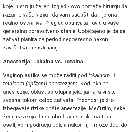
koje ilustruju željeni izgled - ovo pomaže hirurgu da
razume vašu viziju i da vam saopšti da li je ona
realno ostvariva. Pregled obuhvata i uvid u vaše
generalno zdravstveno stanje. Uobičajeno je da se
zahvat planira za period neposredno nakon
završetka menstruacije.
Anestezija: Lokalna vs. Totalna
Vaginoplastika
se može raditi pod
lokalnom
ili
totalnom (opštom) anestezijom
. Kod lokalne
anestezije, oblast se otupi injekcijama, a vi ste
svesna tokom celog zahvata. Prednost je što
izbegavate rizike opšte anestezije. Međutim, neke
žene iskazuju da su ubodi anestetika na tom
osetljivom području boli, a nakon njih može doći do