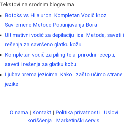
Tekstovi na srodnim blogovima
Botoks vs Hijaluron: Kompletan Vodič kroz
Savremene Metode Popunjavanja Bora
Ultimativni vodič za depilaciju lica: Metode, saveti i
rešenja za savršeno glatku kožu
Kompletan vodič za piling tela: prirodni recepti,
saveti i rešenja za glatku kožu
Ljubav prema jezicima: Kako i zašto učimo strane
jezike
O nama
|
Kontakt
|
Politika privatnosti
|
Uslovi
korišćenja
|
Marketinški servisi