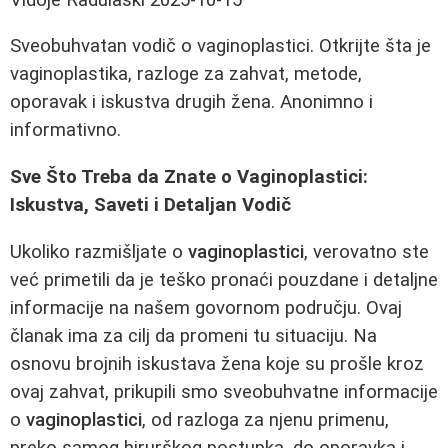
Sveobuhvatan vodič o vaginoplastici. Otkrijte šta je
vaginoplastika, razloge za zahvat, metode,
oporavak i iskustva drugih žena. Anonimno i
informativno.
Sve Što Treba da Znate o Vaginoplastici:
Iskustva, Saveti i Detaljan Vodič
Ukoliko razmišljate o
vaginoplastici
, verovatno ste
već primetili da je teško pronaći pouzdane i detaljne
informacije na našem govornom području. Ovaj
članak ima za cilj da promeni tu situaciju. Na
osnovu brojnih iskustava žena koje su prošle kroz
ovaj zahvat, prikupili smo sveobuhvatne informacije
o
vaginoplastici
, od razloga za njenu primenu,
preko samog hirurškog postupka, do oporavka i