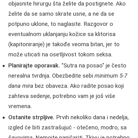
objasnite hirurgu šta želite da postignete. Ako
želite da se samo skrate usne, a ne da se
potpuno uklone, to naglasite. Razgovor o
eventualnom uklanjanju kožice sa klitorisa
(kapitoniranje) je takođe veoma bitan, jer to
može uticati na osetljivost tokom seksa.
Planirajte oporavak.
"Sutra na posao" je često
nerealna tvrdnja. Obezbedite sebi
minimum 5-7
dana mira
bez obaveza. Ako radite posao koji
zahteva sedenje, potrebno vam je još više
vremena.
Ostanite strpljive.
Prvih nekoliko dana i nedelja,
izgled će biti zastrašujuć - otečeno, modro, sa
šavovima. Nemojte paničariti. Tkivu je potrebno