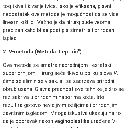
tog tkiva i šivanje ivica. Iako je efikasna, glavni
nedostatak ove metode je mogućnost da se vide
linearni ožiljci. Važno je da hirurg bude veoma
precizan kako bi se postigla simetrija i prirodan
izgled.
2. V-metoda (Metoda "Leptirić")
Ova metoda se smatra naprednijom i estetski
superiornijom. Hirurg seče tkivo u obliku slova
V
,
čime se eliminiše višak, ali se zadržava prirodni
obrub usana. Glavna prednost ove tehnike je što se
rez sakriva u prirodnim naborima kože, što
rezultira gotovo nevidljivim ožiljcima i prirodnijim
završnim izgledom. Mnoga iskustva ukazuju na to
da je oporavak nakon
vaginoplastike
urađene V-