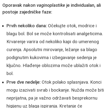
Oporavak nakon
vaginoplastike
je individualan, ali
postoje zajedničke faze:
Prvih nekoliko dana:
Očekujte otok, modrice i
blagu bol. Bol se može kontrolisati analgeticima.
Krvarenje varira od nekoliko kapi do umerenog
curenja. Apsolutni mirovanje, ležanje sa blago
podignutim kukovima i izbegavanje sedenja je
ključno. Hlađenje oblozima može ublažiti otok i
bol.
Prve dve nedelje:
Otok polako splasnjava. Konci
mogu izazivati svrab i bockanje. Nužda može biti
neprijatna, pa je važno održavati besprekornu
higijenu uz blaga ispiranja. Kretanje će