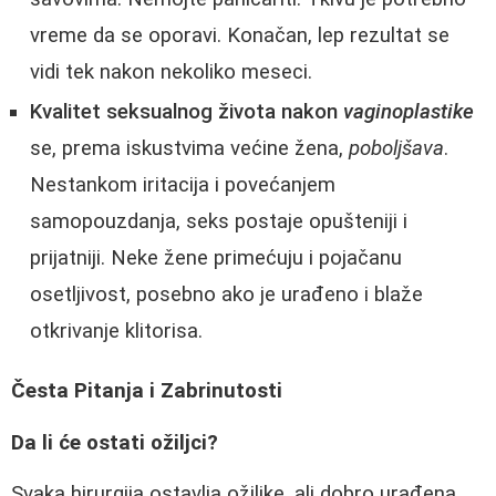
vreme da se oporavi. Konačan, lep rezultat se
vidi tek nakon nekoliko meseci.
Kvalitet seksualnog života nakon
vaginoplastike
se, prema iskustvima većine žena,
poboljšava
.
Nestankom iritacija i povećanjem
samopouzdanja, seks postaje opušteniji i
prijatniji. Neke žene primećuju i pojačanu
osetljivost, posebno ako je urađeno i blaže
otkrivanje klitorisa.
Česta Pitanja i Zabrinutosti
Da li će ostati ožiljci?
Svaka hirurgija ostavlja ožiljke, ali dobro urađena