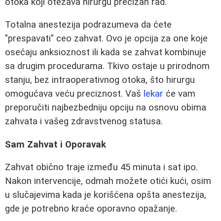
otoka koji otežava hirurgu precizan rad.
Totalna anestezija podrazumeva da ćete
"prespavati" ceo zahvat. Ovo je opcija za one koje
osećaju anksioznost ili kada se zahvat kombinuje
sa drugim procedurama. Tkivo ostaje u prirodnom
stanju, bez intraoperativnog otoka, što hirurgu
omogućava veću preciznost. Vaš
lekar
će vam
preporučiti najbezbedniju opciju na osnovu obima
zahvata i vašeg zdravstvenog statusa.
Sam Zahvat i Oporavak
Zahvat obično traje između 45 minuta i sat ipo.
Nakon intervencije, odmah možete otići kući, osim
u slučajevima kada je korišćena opšta anestezija,
gde je potrebno kraće oporavno opažanje.