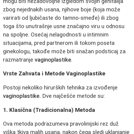
mogu biti nezadovoljne izgledom svojih genitalija
zbog nejednakih usana, njihove boje (koja može
varirati od ljubičaste do tamno-smeđe) ili zbog
toga što unutrašnje usne značajno viru u odnosu
na spoljne. Osećaj nelagodnosti u intimnim
situacijama, pred partnerom ili tokom poseta
ginekologu, takođe može biti snažan podsticaj za
razmatranje
vaginoplastike
.
Vrste Zahvata i Metode Vaginoplastike
Postoji nekoliko hirurških tehnika za izvođenje
vaginoplastike
. Dve najčešće metode su:
1. Klasična (Tradicionalna) Metoda
Ova metoda podrazumeva pravolinijski rez duž
viška tkiva malih usana, nakon čega sledi uklanjanje