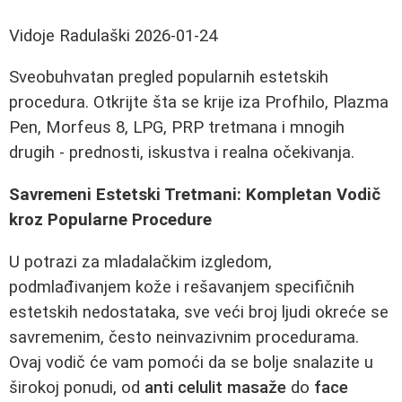
Vidoje Radulaški
2026-01-24
Sveobuhvatan pregled popularnih estetskih
procedura. Otkrijte šta se krije iza Profhilo, Plazma
Pen, Morfeus 8, LPG, PRP tretmana i mnogih
drugih - prednosti, iskustva i realna očekivanja.
Savremeni Estetski Tretmani: Kompletan Vodič
kroz Popularne Procedure
U potrazi za mladalačkim izgledom,
podmlađivanjem kože i rešavanjem specifičnih
estetskih nedostataka, sve veći broj ljudi okreće se
savremenim, često neinvazivnim procedurama.
Ovaj vodič će vam pomoći da se bolje snalazite u
širokoj ponudi, od
anti celulit masaže
do
face