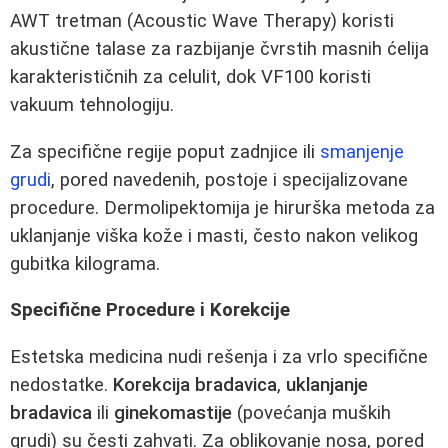
AWT tretman (Acoustic Wave Therapy) koristi
akustične talase za razbijanje čvrstih masnih ćelija
karakterističnih za celulit, dok VF100 koristi
vakuum tehnologiju.
Za specifične regije poput zadnjice ili
smanjenje
grudi
, pored navedenih, postoje i specijalizovane
procedure. Dermolipektomija je hirurška metoda za
uklanjanje viška kože i masti, često nakon velikog
gubitka kilograma.
Specifične Procedure i Korekcije
Estetska medicina nudi rešenja i za vrlo specifične
nedostatke.
Korekcija bradavica
,
uklanjanje
bradavica
ili
ginekomastije
(povećanja muških
grudi) su česti zahvati. Za oblikovanje nosa, pored