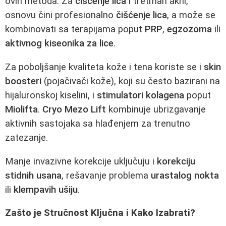
ovih metoda. Za
čišćenje lica
i tretman akni,
osnovu čini profesionalno
čišćenje lica
, a može se
kombinovati sa terapijama poput
PRP
,
egzozoma
ili
aktivnog kiseonika za lice
.
Za poboljšanje kvaliteta kože i tena koriste se i
skin
boosteri
(pojačivači kože), koji su često bazirani na
hijaluronskoj kiselini, i
stimulatori kolagena
poput
Miolifta
.
Cryo Mezo Lift
kombinuje ubrizgavanje
aktivnih sastojaka sa hlađenjem za trenutno
zatezanje.
Manje invazivne korekcije uključuju i
korekciju
stidnih usana
, rešavanje problema
urastalog nokta
ili
klempavih ušiju
.
Zašto je Stručnost Ključna i Kako Izabrati?