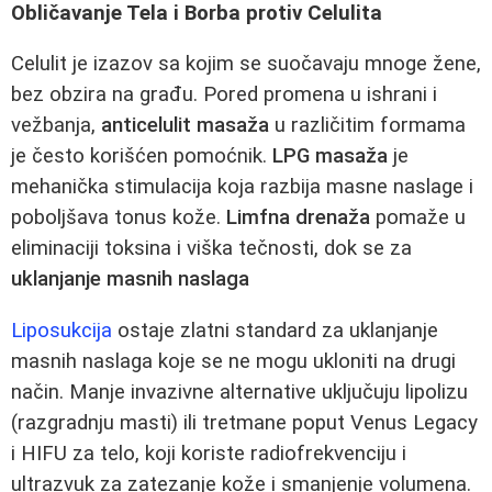
Obličavanje Tela i Borba protiv Celulita
Celulit je izazov sa kojim se suočavaju mnoge žene,
bez obzira na građu. Pored promena u ishrani i
vežbanja,
anticelulit masaža
u različitim formama
je često korišćen pomoćnik.
LPG masaža
je
mehanička stimulacija koja razbija masne naslage i
poboljšava tonus kože.
Limfna drenaža
pomaže u
eliminaciji toksina i viška tečnosti, dok se za
uklanjanje masnih naslaga
Liposukcija
ostaje zlatni standard za uklanjanje
masnih naslaga koje se ne mogu ukloniti na drugi
način. Manje invazivne alternative uključuju lipolizu
(razgradnju masti) ili tretmane poput Venus Legacy
i HIFU za telo, koji koriste radiofrekvenciju i
ultrazvuk za zatezanje kože i smanjenje volumena.