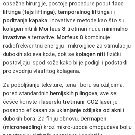
opsežne hirurgije, postoje procedure poput
face
liftinga
(
fejs liftinga
),
temporalnog liftinga
ili
podizanja kapaka
. Inovativne metode kao što su
kolagen niti
ili
Morfeus 8
tretman nude
minimalno
invazivne
alternative.
Morfeus 8
kombinuje
radiofrekventnu energiju i mikroiglice za stimulaciju
dubokih slojeva kože, dok se
kolagen niti
fizički
postavljaju ispod kože kako bi je podigli i podstakli
proizvodnju vlastitog kolagena.
Za poboljšanje teksture, tena i boru sa ožiljcima,
pored standardnih
hemijskih pilingova
, sve se
češće koriste i
laserski tretmani
.
CO2 laser
je
posebno efikasan za
uklanjanje ožiljaka od akni
i
dubokih bora. Za finiju obnovu,
Dermapen
(
microneedling
) kroz mikro-ubode omogućava bolju