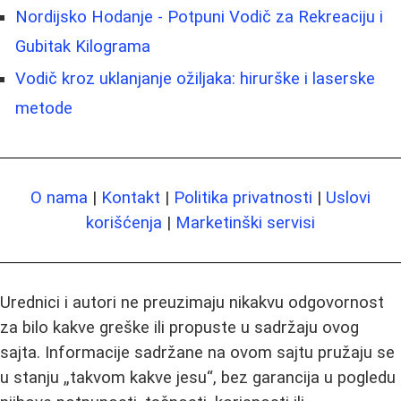
Nordijsko Hodanje - Potpuni Vodič za Rekreaciju i
Gubitak Kilograma
Vodič kroz uklanjanje ožiljaka: hirurške i laserske
metode
O nama
|
Kontakt
|
Politika privatnosti
|
Uslovi
korišćenja
|
Marketinški servisi
Urednici i autori ne preuzimaju nikakvu odgovornost
za bilo kakve greške ili propuste u sadržaju ovog
sajta. Informacije sadržane na ovom sajtu pružaju se
u stanju „takvom kakve jesu“, bez garancija u pogledu