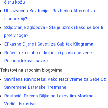
čistu kožu
Ultrazvučna Kavitacija - Bezbedna Alternativa
Liposukciji?
Skljoctanje zglobova - Šta je uzrok i kako se boriti
protiv toga?
Efikasne Dijete i Saveti za Gubitak Kilograma
Rešenja za slabu cirkulaciju i proširene vene -
Prirodni lekovi i saveti
Tekstovi na srodnim blogovima
Savršena Ravnoteža: Kako Naći Vreme za Sebe Uz
Savremene Estetske Tretmane
Rastavić: Drevna Biljka sa Lekovitim Moćima -
Vodič i Iskustva