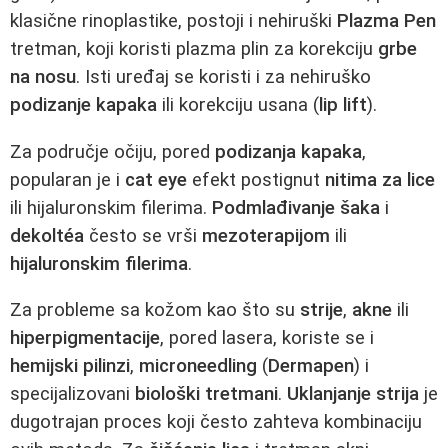
klasične rinoplastike, postoji i nehiruški
Plazma Pen
tretman, koji koristi plazma plin za korekciju
grbe
na nosu
. Isti uređaj se koristi i za nehiruško
podizanje kapaka
ili korekciju usana (
lip lift
).
Za područje očiju, pored
podizanja kapaka
,
popularan je i
cat eye
efekt postignut
nitima za lice
ili hijaluronskim filerima.
Podmlađivanje šaka
i
dekoltéa
često se vrši
mezoterapijom
ili
hijaluronskim filerima
.
Za probleme sa kožom kao što su
strije
,
akne
ili
hiperpigmentacije
, pored lasera, koriste se i
hemijski pilinzi
,
microneedling
(
Dermapen
) i
specijalizovani
biološki tretmani
.
Uklanjanje strija
je
dugotrajan proces koji često zahteva kombinaciju