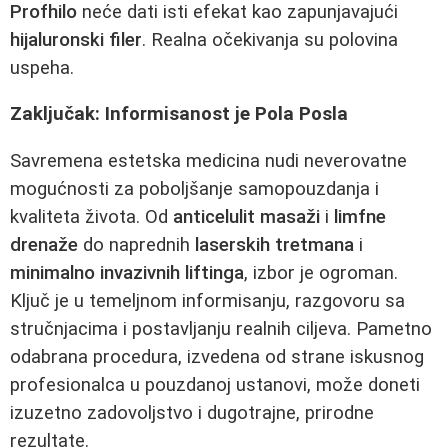
Profhilo
neće dati isti efekat kao zapunjavajući
hijaluronski filer
. Realna očekivanja su polovina
uspeha.
Zaključak: Informisanost je Pola Posla
Savremena estetska medicina nudi neverovatne
mogućnosti za poboljšanje samopouzdanja i
kvaliteta života. Od
anticelulit masaži
i
limfne
drenaže
do naprednih
laserskih tretmana
i
minimalno invazivnih liftinga
, izbor je ogroman.
Ključ je u temeljnom informisanju, razgovoru sa
stručnjacima i postavljanju realnih ciljeva. Pametno
odabrana procedura, izvedena od strane iskusnog
profesionalca u pouzdanoj ustanovi, može doneti
izuzetno zadovoljstvo i dugotrajne, prirodne
rezultate.