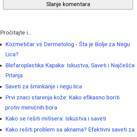
Slanje komentara
Pročitajte i...
Kozmetičar vs Dermatolog - Šta je Bolje za Negu
Lica?
Blefaroplastika Kapaka: Iskustva, Saveti i Najčešća
Pitanja
Saveti za šminkanje i negu lica
Prvi znaci starenja kože: Kako efikasno boriti
protiv mimičnih bora
Kako se rešiti mitisera: Iskustva i saveti
Kako rešiti problem sa aknama? Efektivni saveti za