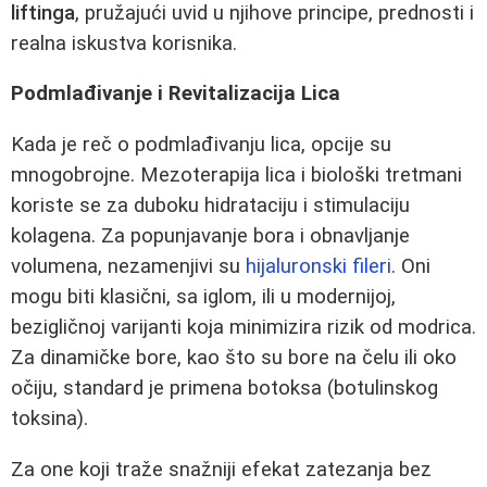
liftinga
, pružajući uvid u njihove principe, prednosti i
realna iskustva korisnika.
Podmlađivanje i Revitalizacija Lica
Kada je reč o podmlađivanju lica, opcije su
mnogobrojne. Mezoterapija lica i biološki tretmani
koriste se za duboku hidrataciju i stimulaciju
kolagena. Za popunjavanje bora i obnavljanje
volumena, nezamenjivi su
hijaluronski fileri
. Oni
mogu biti klasični, sa iglom, ili u modernijoj,
bezigličnoj varijanti koja minimizira rizik od modrica.
Za dinamičke bore, kao što su bore na čelu ili oko
očiju, standard je primena botoksa (botulinskog
toksina).
Za one koji traže snažniji efekat zatezanja bez