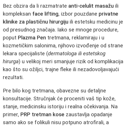
Bez obzira da li razmatrate
anti-celulit masažu
ili
kompleksan
face lifting
, izbor pouzdane
privatne
klinike za plastičnu hirurgiju
ili estetsku medicinu je
od presudnog značaja. Iako se mnoge procedure,
poput
Plazma Pen
tretmana, reklamiraju i u
kozmetičkim salonima, njihovo izvođenje od strane
lekara specijaliste (
dermatologa ili estetskog
hirurga
) u velikoj meri smanjuje rizik od komplikacija
kao što su ožiljci, trajne fleke ili nezadovoljavajući
rezultati.
Pre bilo kog tretmana, obavezne su detaljne
konsultacije. Stručnjak će proceniti vaš tip kože,
stanje, medicinsku istoriju i realna očekivanja. Na
primer,
PRP tretman kose
zaustavlja opadanje
samo ako se folikuli nisu potpuno atrofirali, a