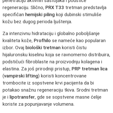
penetraciju aktivnih sastojaka i podstiče
regeneraciju. Slično,
PRX T33
tretman predstavlja
specifičan
hemijski piling
koji dubinski stimuliše
kožu bez dugog perioda ljuštenja.
Za intenzivnu hidrataciju i globalno poboljšanje
kvaliteta kože,
Profhilo
se nameće kao popularan
izbor. Ovaj
biološki tretman
koristi čistu
hijaluronsku kiselinu koja se ravnomerno distribuira,
podstičući fibroblaste na proizvodnju kolagena i
elastina. Za još prirodniji pristup,
PRP tretman lica
(
vampirski lifting
) koristi koncentrovane
trombocite iz sopstvene krvi pacijenta da bi
potakao snažnu regeneraciju tkiva. Srodni tretman
je i
lipotransfer
, gde se sopstvene masne ćelije
koriste za popunjavanje volumena.