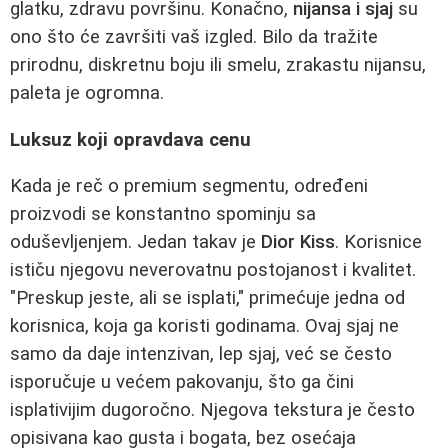
glatku, zdravu površinu. Konačno,
nijansa i sjaj
su
ono što će završiti vaš izgled. Bilo da tražite
prirodnu, diskretnu boju ili smelu, zrakastu nijansu,
paleta je ogromna.
Luksuz koji opravdava cenu
Kada je reč o premium segmentu, određeni
proizvodi se konstantno spominju sa
oduševljenjem. Jedan takav je
Dior Kiss
. Korisnice
ističu njegovu neverovatnu postojanost i kvalitet.
"Preskup jeste, ali se isplati," primećuje jedna od
korisnica, koja ga koristi godinama. Ovaj sjaj ne
samo da daje intenzivan, lep sjaj, već se često
isporučuje u većem pakovanju, što ga čini
isplativijim dugoročno. Njegova tekstura je često
opisivana kao gusta i bogata, bez osećaja