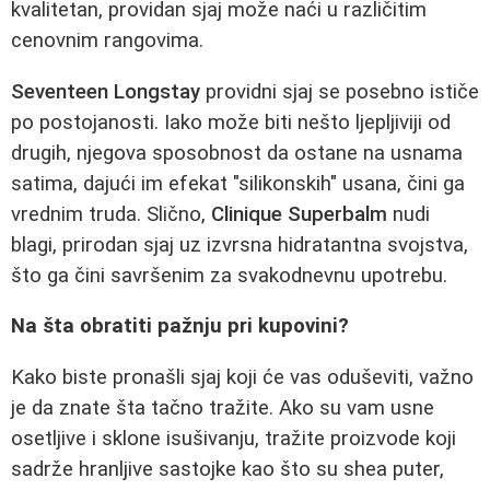
kvalitetan, providan sjaj može naći u različitim
cenovnim rangovima.
Seventeen Longstay
providni sjaj se posebno ističe
po postojanosti. Iako može biti nešto ljepljiviji od
drugih, njegova sposobnost da ostane na usnama
satima, dajući im efekat "silikonskih" usana, čini ga
vrednim truda. Slično,
Clinique Superbalm
nudi
blagi, prirodan sjaj uz izvrsna hidratantna svojstva,
što ga čini savršenim za svakodnevnu upotrebu.
Na šta obratiti pažnju pri kupovini?
Kako biste pronašli sjaj koji će vas oduševiti, važno
je da znate šta tačno tražite. Ako su vam usne
osetljive i sklone isušivanju, tražite proizvode koji
sadrže hranljive sastojke kao što su shea puter,