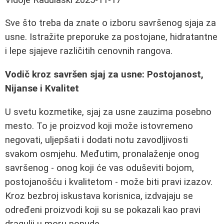
Sve što treba da znate o izboru savršenog sjaja za
usne. Istražite preporuke za postojane, hidratantne
i lepe sjajeve različitih cenovnih rangova.
Vodič kroz savršen sjaj za usne: Postojanost,
Nijanse i Kvalitet
U svetu kozmetike, sjaj za usne zauzima posebno
mesto. To je proizvod koji može istovremeno
negovati, uljepšati i dodati notu zavodljivosti
svakom osmjehu. Međutim, pronalaženje onog
savršenog - onog koji će vas oduševiti bojom,
postojanošću i kvalitetom - može biti pravi izazov.
Kroz bezbroj iskustava korisnica, izdvajaju se
određeni proizvodi koji su se pokazali kao pravi
dragulji u moru ponude.