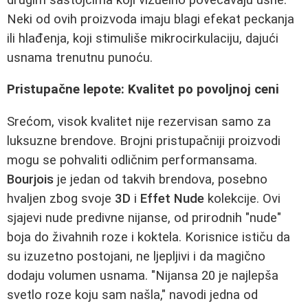
Neki od ovih proizvoda imaju blagi efekat peckanja
ili hlađenja, koji stimuliše mikrocirkulaciju, dajući
usnama trenutnu punoću.
Pristupačne lepote: Kvalitet po povoljnoj ceni
Srećom, visok kvalitet nije rezervisan samo za
luksuzne brendove. Brojni pristupačniji proizvodi
mogu se pohvaliti odličnim performansama.
Bourjois
je jedan od takvih brendova, posebno
hvaljen zbog svoje
3D
i
Effet Nude
kolekcije. Ovi
sjajevi nude predivne nijanse, od prirodnih "nude"
boja do živahnih roze i koktela. Korisnice ističu da
su izuzetno postojani, ne ljepljivi i da magično
dodaju volumen usnama. "Nijansa 20 je najlepša
svetlo roze koju sam našla," navodi jedna od