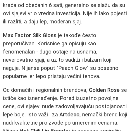
kraća od obećanih 6 sati, generalno se slažu da su
ovi sjajevi vrlo vredna investicija. Nije ih lako pojesti
ili razliti, a daju lep, moderan sjaj.
Max Factor Silk Gloss
je takođe često
preporučivan. Korisnice ga opisuju kao
fenomenalan - dugo ostaje na usnama,
neverovatno sjaji, a uz to sadrži i balzam koji
neguje. Nijanse poput "Peach Glow" su posebno
popularne jer lepo pristaju većini tenova.
Od domaćih i regionalnih brendova,
Golden Rose
se
ističe kao iznenađenje. Pored izuzetno povoljne
cene, ovi sjajevi nude zadovoljavajuću postojanost i
lepe boje. Isto važi i za
Artdeco
, nemački brend koji
nudi kvalitetne proizvode po umerenim cenama.
Njihov
Hot Chili Lip Booster
je posebno zanimljiv