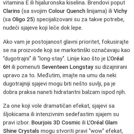
vitamina E ili hijaluronska kiselina. Brendovi poput
Clarins
(sa svojim
Colour Quench
linijama) ili
Vichy
(sa
Oligo 25
) specijalizovani su za takve potrebe,
nudeći sjajeve koji leče dok lepe.
Ako vam je postojanost glavni prioritet, fokusirajte
se na proizvode koji se marketinški označavaju kao
"dugotrajni" ili "long-stay". Linije kao što je
L'Oréal
6H
ili pomenuti
Seventeen Longstay
su dizajnirani
upravo za to. Međutim, imajte na umu da neki
dugotrajniji sjajevi mogu biti nešto suvlji, pa je
dobra praksa naneti hidratantni balzam ispod njih.
Za one koji vole dramatičan efekat, sjajevi sa
šljokicama ili intenzivnim sedefastim sjajem su
pravi izbor.
Bourjois 3D Cosmic
ili
L'Oréal Glam
Shine Crystals
mogu stvoriti pravi "wow" efekat,