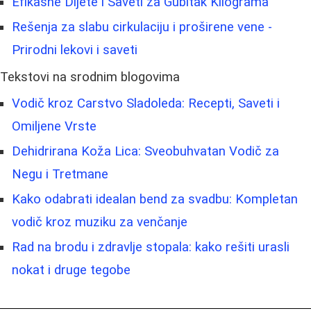
Efikasne Dijete i Saveti za Gubitak Kilograma
Rešenja za slabu cirkulaciju i proširene vene -
Prirodni lekovi i saveti
Tekstovi na srodnim blogovima
Vodič kroz Carstvo Sladoleda: Recepti, Saveti i
Omiljene Vrste
Dehidrirana Koža Lica: Sveobuhvatan Vodič za
Negu i Tretmane
Kako odabrati idealan bend za svadbu: Kompletan
vodič kroz muziku za venčanje
Rad na brodu i zdravlje stopala: kako rešiti urasli
nokat i druge tegobe