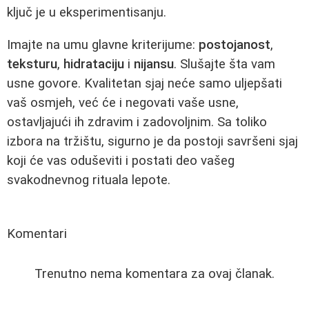
ključ je u eksperimentisanju.
Imajte na umu glavne kriterijume:
postojanost
,
teksturu
,
hidrataciju
i
nijansu
. Slušajte šta vam
usne govore. Kvalitetan sjaj neće samo uljepšati
vaš osmjeh, već će i negovati vaše usne,
ostavljajući ih zdravim i zadovoljnim. Sa toliko
izbora na tržištu, sigurno je da postoji savršeni sjaj
koji će vas oduševiti i postati deo vašeg
svakodnevnog rituala lepote.
Komentari
Trenutno nema komentara za ovaj članak.