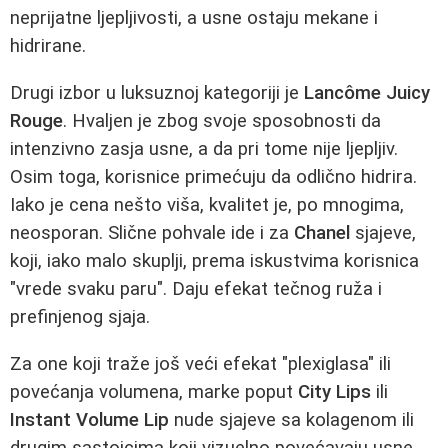
neprijatne ljepljivosti, a usne ostaju mekane i
hidrirane.
Drugi izbor u luksuznoj kategoriji je
Lancôme Juicy
Rouge
. Hvaljen je zbog svoje sposobnosti da
intenzivno zasja usne, a da pri tome nije ljepljiv.
Osim toga, korisnice primećuju da odlično hidrira.
Iako je cena nešto viša, kvalitet je, po mnogima,
neosporan. Slične pohvale ide i za
Chanel
sjajeve,
koji, iako malo skuplji, prema iskustvima korisnica
"vrede svaku paru". Daju efekat tečnog ruža i
prefinjenog sjaja.
Za one koji traže još veći efekat "plexiglasa" ili
povećanja volumena, marke poput
City Lips
ili
Instant Volume Lip
nude sjajeve sa kolagenom ili
drugim sastojcima koji vizuelno povećavaju usne.