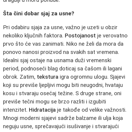
Šta čini dobar sjaj za usne?
Pri odabiru sjaja za usne, važno je uzeti u obzir
nekoliko ključnih faktora.
Postojanost
je verovatno
prvo što će vas zanimati. Niko ne želi da mora da
ponovo nanosi proizvod na svakih sat vremena.
Idealni sjaj ostaje na usnama duži vremenski
period, podnoseći blag doticaj sa čašom ili lagani
obrok. Zatim,
tekstura
igra ogromnu ulogu. Sjajevi
koji su previše ljepljivi mogu biti neugodni, hvataju
kosu i stvaraju osećaj težine. S druge strane, oni
previše tečni mogu se brzo razliti i izgubiti
intenzitet.
Hidratacija
je takođe od velike važnosti.
Mnogi moderni sjajevi sadrže balzame ili ulja koja
neguju usne, sprečavajući isušivanje i stvarajući