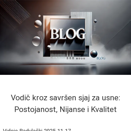
Vodič kroz savršen sjaj za usne:
Postojanost, Nijanse i Kvalitet
Vidoje Radulaški
2025-11-17