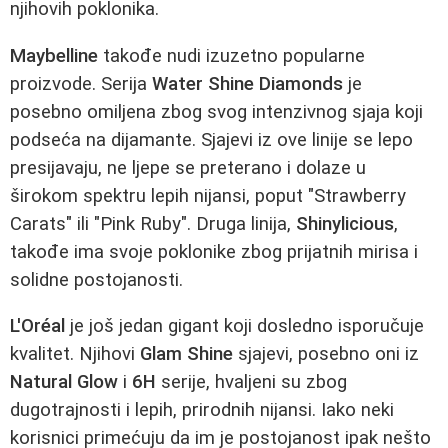
njihovih poklonika.
Maybelline
takođe nudi izuzetno popularne
proizvode. Serija
Water Shine Diamonds
je
posebno omiljena zbog svog intenzivnog sjaja koji
podseća na dijamante. Sjajevi iz ove linije se lepo
presijavaju, ne ljepe se preterano i dolaze u
širokom spektru lepih nijansi, poput "Strawberry
Carats" ili "Pink Ruby". Druga linija,
Shinylicious
,
takođe ima svoje poklonike zbog prijatnih mirisa i
solidne postojanosti.
L'Oréal
je još jedan gigant koji dosledno isporučuje
kvalitet. Njihovi
Glam Shine
sjajevi, posebno oni iz
Natural Glow
i
6H
serije, hvaljeni su zbog
dugotrajnosti i lepih, prirodnih nijansi. Iako neki
korisnici primećuju da im je postojanost ipak nešto