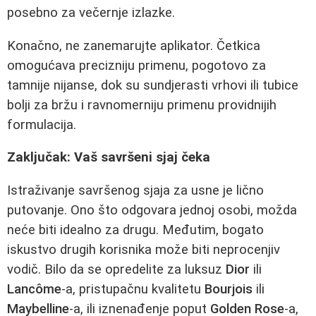
posebno za večernje izlazke.
Konačno, ne zanemarujte aplikator. Četkica
omogućava precizniju primenu, pogotovo za
tamnije nijanse, dok su sundjerasti vrhovi ili tubice
bolji za bržu i ravnomerniju primenu providnijih
formulacija.
Zaključak: Vaš savršeni sjaj čeka
Istraživanje savršenog sjaja za usne je lično
putovanje. Ono što odgovara jednoj osobi, možda
neće biti idealno za drugu. Međutim, bogato
iskustvo drugih korisnika može biti neprocenjiv
vodič. Bilo da se opredelite za luksuz
Dior
ili
Lancôme
-a, pristupačnu kvalitetu
Bourjois
ili
Maybelline
-a, ili iznenađenje poput
Golden Rose
-a,