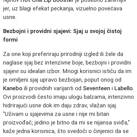
jer, uz blagi efekat peckanja, vizuelno povećava
usne.
Bezbojni i providni sjajevi: Sjaj u svojoj čistoj
formi
Za one koji preferiraju prirodniji izgled ili žele da
naglase sjaj bez intenzivne boje, bezbojni i providni
sjajevi su idealan izbor. Mnogi korisnici ističu da im
je omiljeni sjaj upravo bezbojan, poput onog od
Kanebo
ili providnih varijanti od
Seventeen
i
Labello
.
Ovi proizvodi često imaju ulogu balzama, intenzivno
hidrirajući usne dok im daju zdrav, vlažan sjaj.
"Uživam u sjajevima za usne i nije mi bitan
proizvođač; jedino je bitno da mi se nijansa sviđa,"
kaže jedna korisnica, što svedoči o činjenici da se