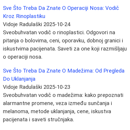
Sve Što Treba Da Znate O Operaciji Nosa: Vodič
Kroz Rinoplastiku
Vidoje Radulaški
2025-10-24
Sveobuhvatan vodič o rinoplastici. Odgovori na
pitanja o bolovima, ceni, oporavku, dobnoj granici i
iskustvima pacijenata. Saveti za one koji razmišljaju
o operaciji nosa.
Sve Što Treba Da Znate O Madežima: Od Pregleda
Do Uklanjanja
Vidoje Radulaški
2025-10-23
Sveobuhvatan vodič o madežima: kako prepoznati
alarmantne promene, veza između sunčanja i
melanoma, metode uklanjanja, cene, iskustva
pacijenata i saveti stručnjaka.