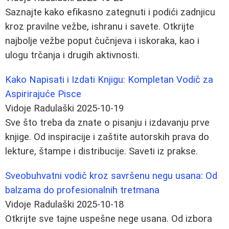
Saznajte kako efikasno zategnuti i podići zadnjicu
kroz pravilne vežbe, ishranu i savete. Otkrijte
najbolje vežbe poput čučnjeva i iskoraka, kao i
ulogu trčanja i drugih aktivnosti.
Kako Napisati i Izdati Knjigu: Kompletan Vodič za
Aspirirajuće Pisce
Vidoje Radulaški
2025-10-19
Sve što treba da znate o pisanju i izdavanju prve
knjige. Od inspiracije i zaštite autorskih prava do
lekture, štampe i distribucije. Saveti iz prakse.
Sveobuhvatni vodič kroz savršenu negu usana: Od
balzama do profesionalnih tretmana
Vidoje Radulaški
2025-10-18
Otkrijte sve tajne uspešne nege usana. Od izbora