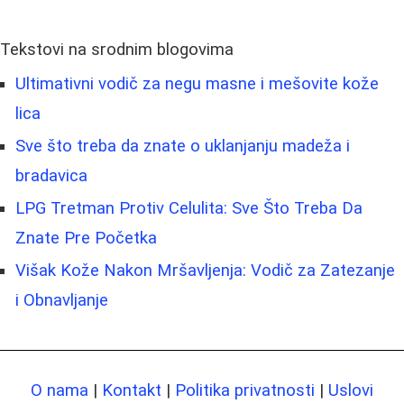
Tekstovi na srodnim blogovima
Ultimativni vodič za negu masne i mešovite kože
lica
Sve što treba da znate o uklanjanju madeža i
bradavica
LPG Tretman Protiv Celulita: Sve Što Treba Da
Znate Pre Početka
Višak Kože Nakon Mršavljenja: Vodič za Zatezanje
i Obnavljanje
O nama
|
Kontakt
|
Politika privatnosti
|
Uslovi