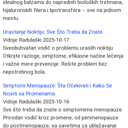
idealnog balzama do naprednih bioloških tretmana,
hijaluronskih filera i lipotransfera – sve na jednom
mestu.
Urastanje Noktiju: Sve Što Treba da Znate
Vidoje Radulaški
2025-10-17
Sveobuhvatan vodič o problemu uraslih noktiju.
Otkrijte razloge, simptome, efikasne načine lečenja
i važne mere prevencije. Rešite problem bez
nepotrebnog bola.
Simptomi Menopauze: Šta Očekivati i Kako Se
Nositi sa Promenama
Vidoje Radulaški
2025-10-16
Sve što treba da znate o simptomima menopauze.
Prirodan vodič kroz promene, od perimenopauze
do postmenopauze, sa savetima za ublažavanje