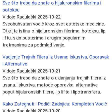
Sve što treba da znate o hijaluronskim filerima i
botoksu
Vidoje Radulaški
2025-10-22
Sveobuhvatan vodič kroz svet estetske medicine.
Otkrijte istinu o hijaluronskim filerima, botoksu, lip
liftu, skin busterima i drugim popularnim
tretmanima za podmlađivanje.
Vadjenje Trajnih Filerа Iz Usana: Iskustva, Oporavak
i Alternative
Vidoje Radulaški
2025-10-21
Sve što treba da znate o uklanjanju trajnih filera iz
usana. Iskustva, metode oporavka, alternative
poput hijaluronskih filera, lip lifta i lipotransfera.
Kako Zategnuti i Podići Zadnjicu: Kompletan Vodič
Vidoje Radulaški
2025-10-20