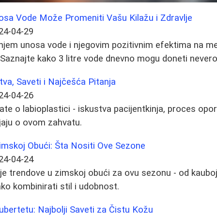
sa Vode Može Promeniti Vašu Kilažu i Zdravlje
24-04-29
jem unosa vode i njegovim pozitivnim efektima na met
 Saznajte kako 3 litre vode dnevno mogu doneti nevero
tva, Saveti i Najčešća Pitanja
24-04-26
te o labioplastici - iskustva pacijentkinja, proces opor
jaju o ovom zahvatu.
imskoj Obući: Šta Nositi Ove Sezone
24-04-24
je trendove u zimskoj obući za ovu sezonu - od kauboj
ko kombinirati stil i udobnost.
ubertetu: Najbolji Saveti za Čistu Kožu