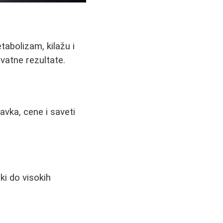
abolizam, kilažu i
vatne rezultate.
avka, cene i saveti
ki do visokih