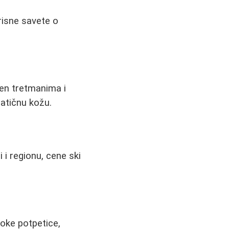
risne savete o
pen tretmanima i
atičnu kožu.
 i regionu, cene ski
soke potpetice,