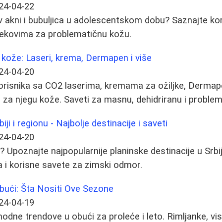
24-04-22
iv akni i bubuljica u adolescentskom dobu? Saznajte ko
i lekovima za problematičnu kožu.
kože: Laseri, krema, Dermapen i više
24-04-20
korisnika sa CO2 laserima, kremama za ožiljke, Derma
za njegu kože. Saveti za masnu, dehidriranu i problem
ji i regionu - Najbolje destinacije i saveti
24-04-20
 Upoznajte najpopularnije planinske destinacije u Srbiji
a i korisne savete za zimski odmor.
bući: Šta Nositi Ove Sezone
24-04-19
modne trendove u obući za proleće i leto. Rimljanke, vi