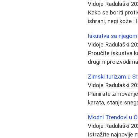
Vidoje Radulaški
20
Kako se boriti prot
ishrani, negi kože 
Iskustva sa njegom 
Vidoje Radulaški
20
Proučite iskustva 
drugim proizvodima 
Zimski turizam u Srbi
Vidoje Radulaški
20
Planirate zimovanje?
karata, stanje sneg
Modni Trendovi u O
Vidoje Radulaški
20
Istražite najnovije 