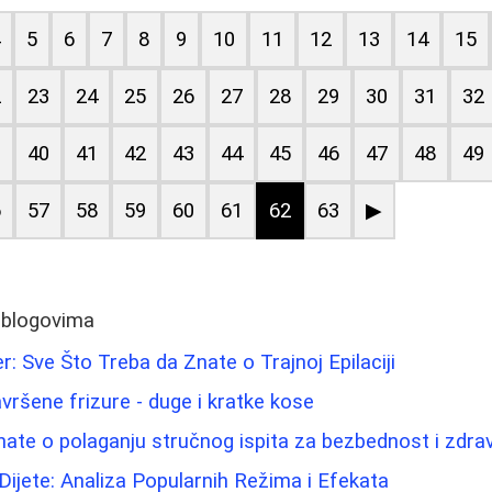
4
5
6
7
8
9
10
11
12
13
14
15
2
23
24
25
26
27
28
29
30
31
32
9
40
41
42
43
44
45
46
47
48
49
6
57
58
59
60
61
62
63
▶
 blogovima
er: Sve Što Treba da Znate o Trajnoj Epilaciji
vršene frizure - duge i kratke kose
nate o polaganju stručnog ispita za bezbednost i zdra
 Dijete: Analiza Popularnih Režima i Efekata