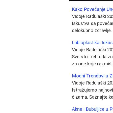
Kako Povećanje Uno
Vidoje Radulaški
20
Iskustva sa povećan
celokupno zdravlje.
Labioplastika: Iskus
Vidoje Radulaški
20
Sve što treba da zna
za one koje razmišl
Modni Trendovi u Z
Vidoje Radulaški
20
Istražujemo najnovi
čizama. Saznajte ka
Akne i Bubuljice u P