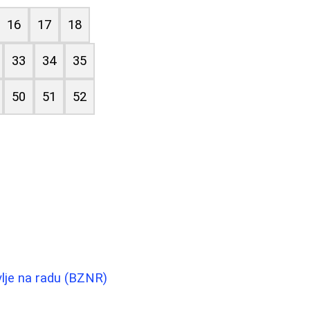
16
17
18
33
34
35
50
51
52
vlje na radu (BZNR)