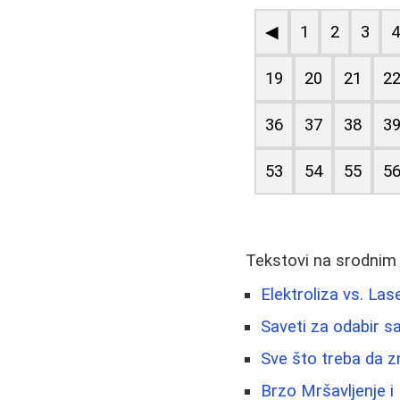
◀
1
2
3
19
20
21
2
36
37
38
3
53
54
55
5
Tekstovi na srodnim
Elektroliza vs. Las
Saveti za odabir sa
Sve što treba da z
Brzo Mršavljenje i