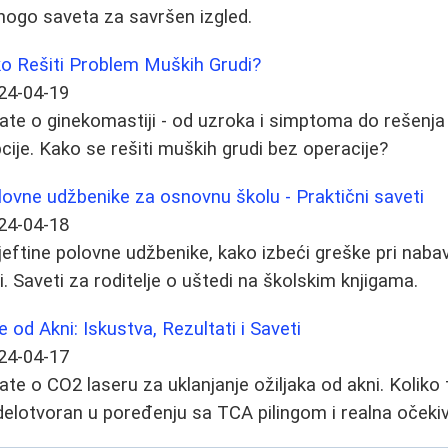
mnogo saveta za savršen izgled.
ko Rešiti Problem Muških Grudi?
24-04-19
ate o ginekomastiji - od uzroka i simptoma do rešenja 
pcije. Kako se rešiti muških grudi bez operacije?
olovne udžbenike za osnovnu školu - Praktični saveti
24-04-18
jeftine polovne udžbenike, kako izbeći greške pri nabav
ji. Saveti za roditelje o uštedi na školskim knjigama.
 od Akni: Iskustva, Rezultati i Saveti
24-04-17
ate o CO2 laseru za uklanjanje ožiljaka od akni. Koliko
 delotvoran u poređenju sa TCA pilingom i realna očekiv