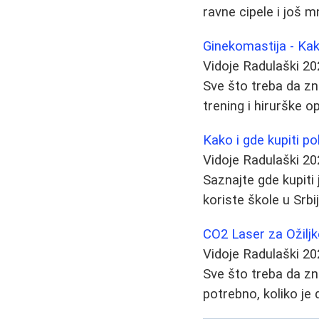
ravne cipele i još 
Ginekomastija - Ka
Vidoje Radulaški
20
Sve što treba da zn
trening i hirurške o
Kako i gde kupiti p
Vidoje Radulaški
20
Saznajte gde kupiti 
koriste škole u Srbi
CO2 Laser za Ožiljke
Vidoje Radulaški
20
Sve što treba da zn
potrebno, koliko je