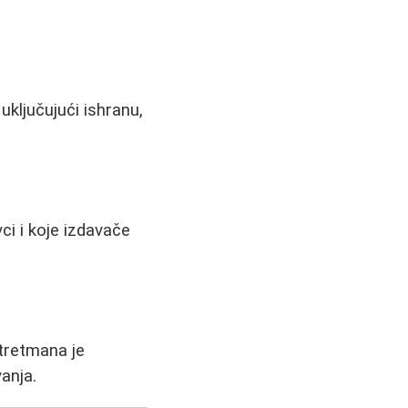
uključujući ishranu,
ci i koje izdavače
 tretmana je
anja.