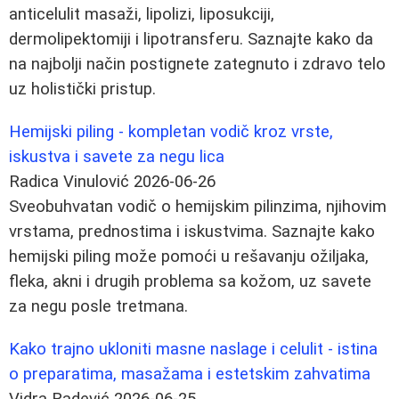
anticelulit masaži, lipolizi, liposukciji,
dermolipektomiji i lipotransferu. Saznajte kako da
na najbolji način postignete zategnuto i zdravo telo
uz holistički pristup.
Hemijski piling - kompletan vodič kroz vrste,
iskustva i savete za negu lica
Radica Vinulović
2026-06-26
Sveobuhvatan vodič o hemijskim pilinzima, njihovim
vrstama, prednostima i iskustvima. Saznajte kako
hemijski piling može pomoći u rešavanju ožiljaka,
fleka, akni i drugih problema sa kožom, uz savete
za negu posle tretmana.
Kako trajno ukloniti masne naslage i celulit - istina
o preparatima, masažama i estetskim zahvatima
Vidra Radević
2026-06-25