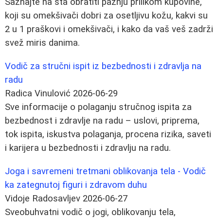
Saznajte na šta obratiti pažnju prilikom kupovine,
koji su omekšivači dobri za osetljivu kožu, kakvi su
2 u 1 praškovi i omekšivači, i kako da vaš veš zadrži
svež miris danima.
Vodič za stručni ispit iz bezbednosti i zdravlja na
radu
Radica Vinulović
2026-06-29
Sve informacije o polaganju stručnog ispita za
bezbednost i zdravlje na radu – uslovi, priprema,
tok ispita, iskustva polaganja, procena rizika, saveti
i karijera u bezbednosti i zdravlju na radu.
Joga i savremeni tretmani oblikovanja tela - Vodič
ka zategnutoj figuri i zdravom duhu
Vidoje Radosavljev
2026-06-27
Sveobuhvatni vodič o jogi, oblikovanju tela,