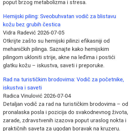
poput brzog metabolizma i stresa.
Hemijski piling: Sveobuhvatan vodič za blistavu
kožu bez grubih čestica
Vidra Radević
2026-07-05
Otkrijte zašto su hemijski pilinzi efikasniji od
mehaničkih pilinga. Saznajte kako hemijskim
pilingom ukloniti strije, akne na leđima i postići
glatku kožu – iskustva, saveti i preporuke.
Rad na turističkim brodovima: Vodič za početnike,
iskustva i saveti
Radica Vinulović
2026-07-04
Detaljan vodič za rad na turističkim brodovima – od
pronalaska posla i pozicija do svakodnevnog života,
zarade, zdravstvenih izazova poput uraslog nokta i
praktičnih saveta za ugodan boravak na kruzeru.