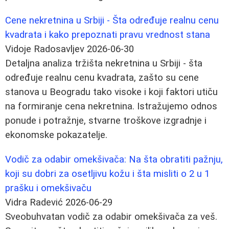
Cene nekretnina u Srbiji - Šta određuje realnu cenu
kvadrata i kako prepoznati pravu vrednost stana
Vidoje Radosavljev
2026-06-30
Detaljna analiza tržišta nekretnina u Srbiji - šta
određuje realnu cenu kvadrata, zašto su cene
stanova u Beogradu tako visoke i koji faktori utiču
na formiranje cena nekretnina. Istražujemo odnos
ponude i potražnje, stvarne troškove izgradnje i
ekonomske pokazatelje.
Vodič za odabir omekšivača: Na šta obratiti pažnju,
koji su dobri za osetljivu kožu i šta misliti o 2 u 1
prašku i omekšivaču
Vidra Radević
2026-06-29
Sveobuhvatan vodič za odabir omekšivača za veš.