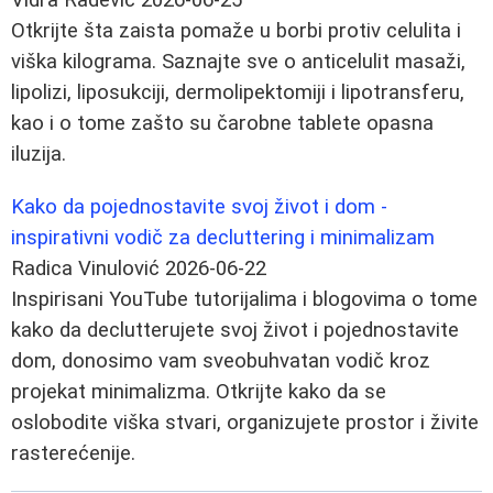
Otkrijte šta zaista pomaže u borbi protiv celulita i
viška kilograma. Saznajte sve o anticelulit masaži,
lipolizi, liposukciji, dermolipektomiji i lipotransferu,
kao i o tome zašto su čarobne tablete opasna
iluzija.
Kako da pojednostavite svoj život i dom -
inspirativni vodič za decluttering i minimalizam
Radica Vinulović
2026-06-22
Inspirisani YouTube tutorijalima i blogovima o tome
kako da declutterujete svoj život i pojednostavite
dom, donosimo vam sveobuhvatan vodič kroz
projekat minimalizma. Otkrijte kako da se
oslobodite viška stvari, organizujete prostor i živite
rasterećenije.