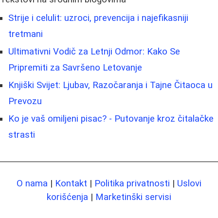
Strije i celulit: uzroci, prevencija i najefikasniji
tretmani
Ultimativni Vodič za Letnji Odmor: Kako Se
Pripremiti za Savršeno Letovanje
Knjiški Svijet: Ljubav, Razočaranja i Tajne Čitaoca u
Prevozu
Ko je vaš omiljeni pisac? - Putovanje kroz čitalačke
strasti
O nama
|
Kontakt
|
Politika privatnosti
|
Uslovi
korišćenja
|
Marketinški servisi