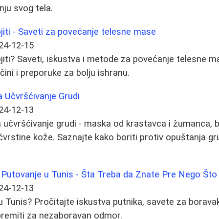
nju svog tela.
iti - Saveti za povećanje telesne mase
24-12-15
iti? Saveti, iskustva i metode za povećanje telesne m
ačini i preporuke za bolju ishranu.
 Učvršćivanje Grudi
24-12-13
učvršćivanje grudi - maska od krastavca i žumanca, be
čvrstine kože. Saznajte kako boriti protiv opuštanja gru
a Putovanje u Tunis - Šta Treba da Znate Pre Nego Što
24-12-13
 u Tunis? Pročitajte iskustva putnika, savete za borava
ripremiti za nezaboravan odmor.