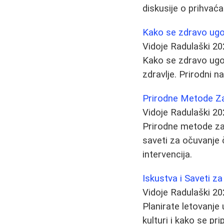
diskusije o prihvaća
Kako se zdravo ugoj
Vidoje Radulaški
20
Kako se zdravo ugoj
zdravlje. Prirodni n
Prirodne Metode Za
Vidoje Radulaški
20
Prirodne metode za 
saveti za očuvanje 
intervencija.
Iskustva i Saveti z
Vidoje Radulaški
20
Planirate letovanje
kulturi i kako se p