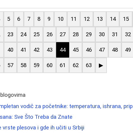
4
5
6
7
8
9
10
11
12
13
14
15
2
23
24
25
26
27
28
29
30
31
32
9
40
41
42
43
44
45
46
47
48
49
6
57
58
59
60
61
62
63
▶
 blogovima
pletan vodič za početnike: temperatura, ishrana, prip
Usana: Sve Što Treba da Znate
 vrste plesova i gde ih učiti u Srbiji