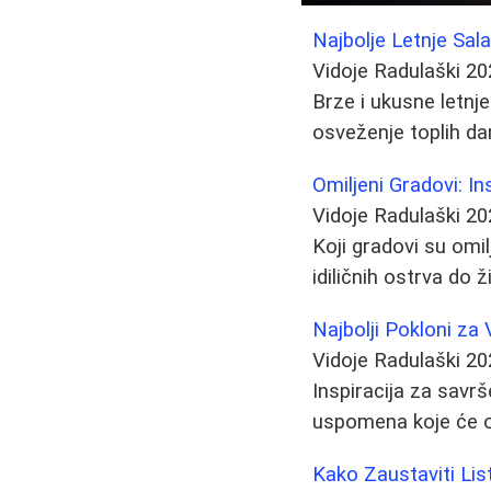
Najbolje Letnje Sal
Vidoje Radulaški
20
Brze i ukusne letnj
osveženje toplih da
Omiljeni Gradovi: I
Vidoje Radulaški
20
Koji gradovi su omil
idiličnih ostrva do 
Najbolji Pokloni za
Vidoje Radulaški
20
Inspiracija za savr
uspomena koje će os
Kako Zaustaviti List