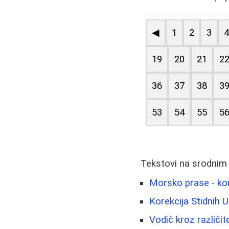
◀
1
2
3
19
20
21
2
36
37
38
3
53
54
55
5
Tekstovi na srodnim
Morsko prase - kom
Korekcija Stidnih 
Vodič kroz različite