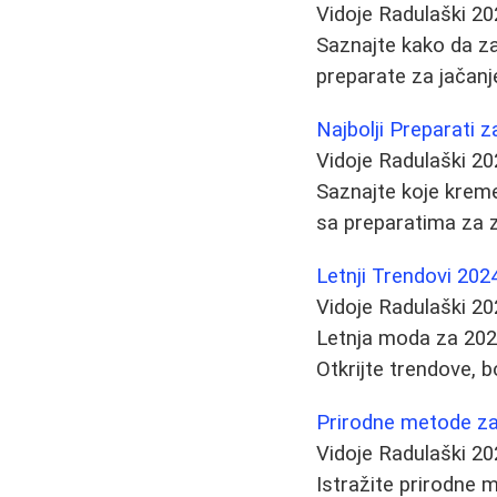
Vidoje Radulaški
20
Saznajte kako da za
preparate za jačanje
Najbolji Preparati z
Vidoje Radulaški
20
Saznajte koje kreme,
sa preparatima za z
Letnji Trendovi 202
Vidoje Radulaški
20
Letnja moda za 2024
Otkrijte trendove, bo
Prirodne metode za 
Vidoje Radulaški
20
Istražite prirodne m