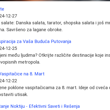
ate
24-12-27
e salate: Danska salata, tarator, shopska salata i još
na. Savršeno za lagane obroke.
nspiracija za Vaša Buduća Putovanja
24-12-25
jeni među ljudima? Otkrijte različite destinacije koje in
živopisnih metropola.
 Vaspitačice na 8. Mart
24-12-22
šene poklone vaspitačicama za 8. mart. Ideje od cveća d
taviti utisak.
anje Noktiju - Efektivni Saveti i Rešenja