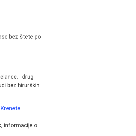
ase bez štete po
lance, i drugi
di bez hirurških
 Krenete
k, informacije o