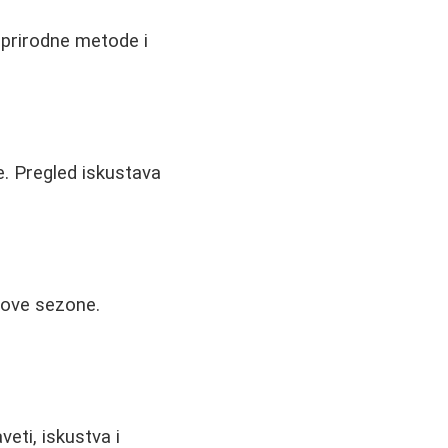
, prirodne metode i
te. Pregled iskustava
 ove sezone.
eti, iskustva i