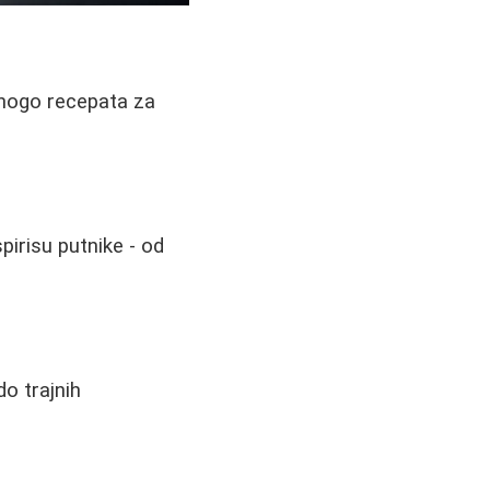
 mnogo recepata za
spirisu putnike - od
o trajnih