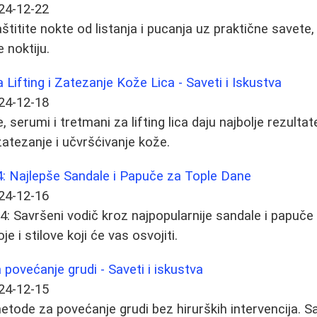
24-12-22
štitite nokte od listanja i pucanja uz praktične savete
 noktiju.
a Lifting i Zatezanje Kože Lica - Saveti i Iskustva
24-12-18
 serumi i tretmani za lifting lica daju najbolje rezulta
atezanje i učvršćivanje kože.
4: Najlepše Sandale i Papuče za Tople Dane
24-12-16
: Savršeni vodič kroz najpopularnije sandale i papuče
je i stilove koji će vas osvojiti.
povećanje grudi - Saveti i iskustva
24-12-15
etode za povećanje grudi bez hirurških intervencija. Sav