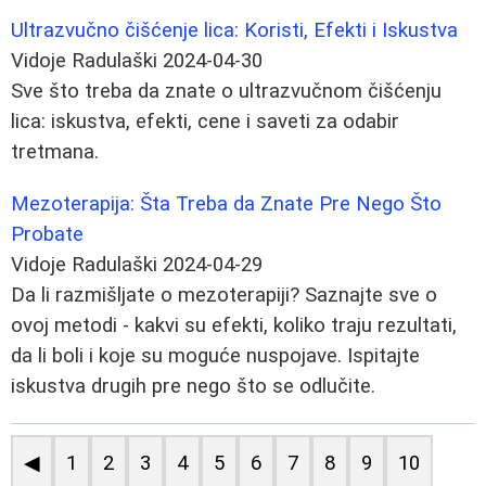
Ultrazvučno čišćenje lica: Koristi, Efekti i Iskustva
Vidoje Radulaški
2024-04-30
Sve što treba da znate o ultrazvučnom čišćenju
lica: iskustva, efekti, cene i saveti za odabir
tretmana.
Mezoterapija: Šta Treba da Znate Pre Nego Što
Probate
Vidoje Radulaški
2024-04-29
Da li razmišljate o mezoterapiji? Saznajte sve o
ovoj metodi - kakvi su efekti, koliko traju rezultati,
da li boli i koje su moguće nuspojave. Ispitajte
iskustva drugih pre nego što se odlučite.
◀
1
2
3
4
5
6
7
8
9
10