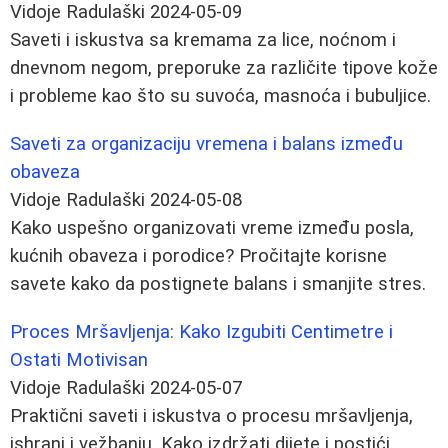
Vidoje Radulaški
2024-05-09
Saveti i iskustva sa kremama za lice, noćnom i
dnevnom negom, preporuke za različite tipove kože
i probleme kao što su suvoća, masnoća i bubuljice.
Saveti za organizaciju vremena i balans između
obaveza
Vidoje Radulaški
2024-05-08
Kako uspešno organizovati vreme između posla,
kućnih obaveza i porodice? Pročitajte korisne
savete kako da postignete balans i smanjite stres.
Proces Mršavljenja: Kako Izgubiti Centimetre i
Ostati Motivisan
Vidoje Radulaški
2024-05-07
Praktični saveti i iskustva o procesu mršavljenja,
ishrani i vežbanju. Kako izdržati dijete i postići