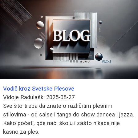
Vodič kroz Svetske Plesove
Vidoje Radulaški
2025-08-27
Sve što treba da znate o različitim plesnim
stilovima - od salse i tanga do show dancea i jazza.
Kako početi, gde naći školu i zašto nikada nije
kasno za ples.