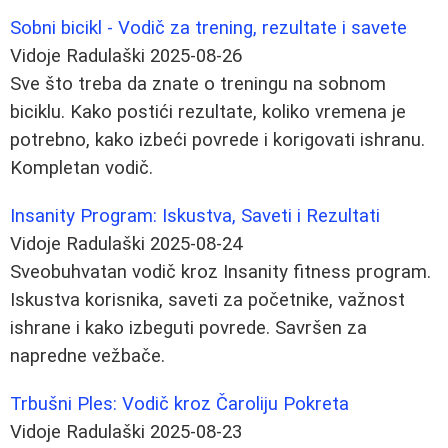
Sobni bicikl - Vodič za trening, rezultate i savete
Vidoje Radulaški
2025-08-26
Sve što treba da znate o treningu na sobnom
biciklu. Kako postići rezultate, koliko vremena je
potrebno, kako izbeći povrede i korigovati ishranu.
Kompletan vodič.
Insanity Program: Iskustva, Saveti i Rezultati
Vidoje Radulaški
2025-08-24
Sveobuhvatan vodič kroz Insanity fitness program.
Iskustva korisnika, saveti za početnike, važnost
ishrane i kako izbeguti povrede. Savršen za
napredne vežbače.
Trbušni Ples: Vodič kroz Čaroliju Pokreta
Vidoje Radulaški
2025-08-23