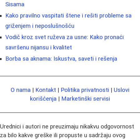
Sisama
Kako pravilno vaspitati štene i rešiti probleme sa
griženjem i neposlušnošću
Vodič kroz svet ruževa za usne: Kako pronaći
savršenu nijansu i kvalitet
Borba sa aknama: Iskustva, saveti i rešenja
O nama
|
Kontakt
|
Politika privatnosti
|
Uslovi
korišćenja
|
Marketinški servisi
Urednici i autori ne preuzimaju nikakvu odgovornost
za bilo kakve greške ili propuste u sadržaju ovog