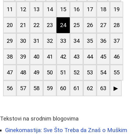
11
12
13
14
15
16
17
18
19
20
21
22
23
24
25
26
27
28
29
30
31
32
33
34
35
36
37
38
39
40
41
42
43
44
45
46
47
48
49
50
51
52
53
54
55
56
57
58
59
60
61
62
63
▶
Tekstovi na srodnim blogovima
Ginekomastija: Sve Što Treba da Znaš o Muškim