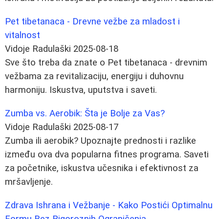
Pet tibetanaca - Drevne vežbe za mladost i
vitalnost
Vidoje Radulaški
2025-08-18
Sve što treba da znate o Pet tibetanaca - drevnim
vežbama za revitalizaciju, energiju i duhovnu
harmoniju. Iskustva, uputstva i saveti.
Zumba vs. Aerobik: Šta je Bolje za Vas?
Vidoje Radulaški
2025-08-17
Zumba ili aerobik? Upoznajte prednosti i razlike
između ova dva popularna fitnes programa. Saveti
za početnike, iskustva učesnika i efektivnost za
mršavljenje.
Zdrava Ishrana i Vežbanje - Kako Postići Optimalnu
Formu Bez Rigoroznih Ograničenja