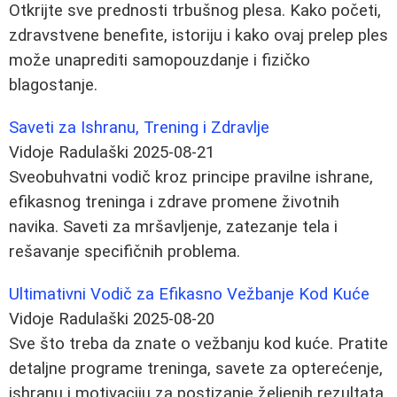
Otkrijte sve prednosti trbušnog plesa. Kako početi,
zdravstvene benefite, istoriju i kako ovaj prelep ples
može unaprediti samopouzdanje i fizičko
blagostanje.
Saveti za Ishranu, Trening i Zdravlje
Vidoje Radulaški
2025-08-21
Sveobuhvatni vodič kroz principe pravilne ishrane,
efikasnog treninga i zdrave promene životnih
navika. Saveti za mršavljenje, zatezanje tela i
rešavanje specifičnih problema.
Ultimativni Vodič za Efikasno Vežbanje Kod Kuće
Vidoje Radulaški
2025-08-20
Sve što treba da znate o vežbanju kod kuće. Pratite
detaljne programe treninga, savete za opterećenje,
ishranu i motivaciju za postizanje željenih rezultata.