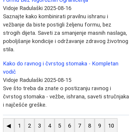
Vidoje Radulaški
2025-08-16
Saznajte kako kombinirati pravilnu ishranu i
vežbanje da biste postigli željenu formu, bez
strogih dijeta. Saveti za smanjenje masnih naslaga,
poboljšanje kondicije i održavanje zdravog životnog
stila.
Kako do ravnog i čvrstog stomaka - Kompletan
vodič
Vidoje Radulaški
2025-08-15
Sve što treba da znate o postizanju ravnog i
čvrstog stomaka - vežbe, ishrana, saveti stručnjaka
i najčešće greške.
◀
1
2
3
4
5
6
7
8
9
10